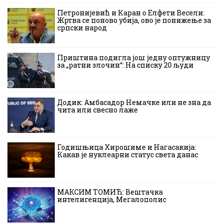
Петронијевић и Каран о Елфети Весели:
Жртва се поново убија, ово је понижење за
српски народ
Приштина подигла још једну оптужницу
за „ратни злочин“: На списку 20 људи
Додик: Амбасадор Немачке или не зна да
чита или свесно лаже
Годишњица Хирошиме и Нагасакија:
Какав је нуклеарни статус света данас
МАКСИМ ТОМИЋ: Вештачка
интелигенција, Мегалополис