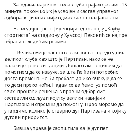
Заседање највишег тела клуба трајало је само 15
минута, током којих је усвојен и састав управног
одбора, који ипак није одмах саопштен јавности.
На медијској конференцији одржаној у „Клубу
спортиста” на стадиону у Хумској, Пековић се најпре
обратио следећим речима:
– Велика ми је част што сам постао председник
великог клуба као што је Партизан, иако се не
налази у сјајној ситуацији. Дошао сам са циљем да
помогнем да се извуче, за шта ће бити потребно
доста времена. Не би требало да ико очекује да се
то деси преко ноћи. Надам се да ћемо, уз помоћ
свих, пронаћи решења. Управни одбор смо
саставили од људи који су велики навијачи
Партизана и спремни да помогну. Прво морамо да
утврдимо колико је стварно дуг Партизана и који су
дугови приоритет.
Бивша управа је саопштила да је дуг пет