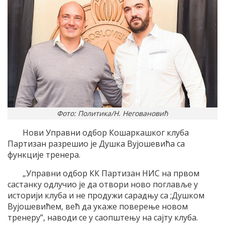
Фото: Политика/Н. Неговановић
Нови Управни одбор Кошаркашког клуба
Партизан разрешио је Душка Вујошевића са
функције тренера.
„Управни одбор КК Партизан НИС на првом
састанку одлучио је да отвори ново поглавље у
историји клуба и не продужи сарадњу са ;Душком
Вујошевићем, већ да укаже поверење новом
тренеру”, наводи се у саопштењу на сајту клуба.