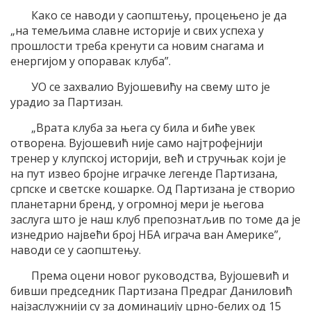
Како се наводи у саопштењу, процењено је да
„на темељима славне историје и свих успеха у
прошлости треба кренути са новим снагама и
енергијом у опоравак клуба”.
УО се захвалио Вујошевићу на свему што је
урадио за Партизан.
„Врата клуба за њега су била и биће увек
отворена. Вујошевић није само најтрофејнији
тренер у клупској историји, већ и стручњак који је
на пут извео бројне играчке легенде Партизана,
српске и светске кошарке. Од Партизана је створио
планетарни бренд, у огромној мери је његова
заслуга што је наш клуб препознатљив по томе да је
изнедрио највећи број НБА играча ван Америке”,
наводи се у саопштењу.
Према оцени новог руководства, Вујошевић и
бивши председник Партизана Предраг Даниловић
најзаслужнији су за доминацију црно-белих од 15