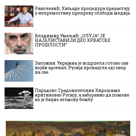
Ракочевић: Хиљаде процедура прерастају
у непремостиву препреку слободи медија
Владимир Умељић: „ОЛУЈА“ ЈЕ
НАЈБЛИСТАВИЈИ ДЕО ХРВАТСКЕ
ПРОШЛОСТИ“
Залужни: Украјина је исцрпела готово сав
војни арсенал, Русија пронашла одговор
на све
Парадокс: Градоначелник Хирошиме
критиковао Русију, а заборавио да помене
ко је бацио атомску бомбу