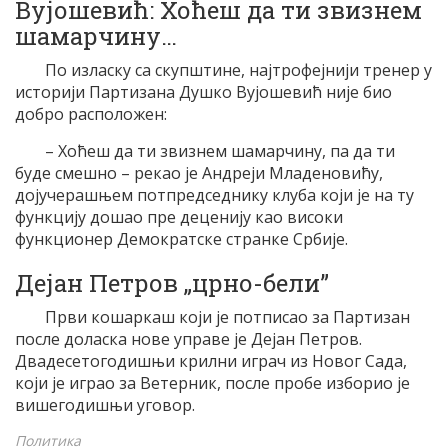
Вујошевић: Хоћеш да ти звизнем
шамарчину…
По изласку са скупштине, најтрофејнији тренер у
историји Партизана Душко Вујошевић није био
добро расположен:
– Хоћеш да ти звизнем шамарчину, па да ти
буде смешно – рекао је Андреји Младеновићу,
дојучерашњем потпредседнику клуба који је на ту
функцију дошао пре деценију као високи
функционер Демократске странке Србије.
Дејан Петров „црно-бели”
Први кошаркаш који је потписао за Партизан
после доласка нове управе је Дејан Петров.
Двадесетогодишњи крилни играч из Новог Сада,
који је играо за Ветерник, после пробе изборио је
вишегодишњи уговор.
Политика