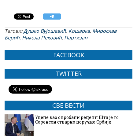
Тагови:
Душко Вујошевић
,
Кошарка
,
Мирослав
Берић
,
Никола Пековић
,
Партизан
FACEBOOK
TWITTER
СВЕ ВЕСТИ
Уцене као опробани рецепт: Шта је то
Соренсен стварно поручио Србији