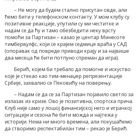
– Не могу да будем стално присутан овде, али
ћемо бити у телефонском контакту. У мом клубу су
позитивне реакције, упутили су ми честитке и
надам се да ћу и тамо обезбедити неку врсту
помоћи за Партизан – казао је центар Минесоте
тимбервулфс, који се крајем седмице враћа у САД
(опоравак од повреде приводи крају и за највише
два месеца ће бити потпуно спреман да игра).
Берић, којем би требало да помогне и искуство
које је стекао као тим-менаџер репрезентације
Србије, захвалио се Пековићу на поверењу.
– Надам се да се за Партизан појавило светло за
излазак из кризе. Ово је позитивна, спортска прича.
Клуб није само у лошој финансијској него и играчкој
ситуацији и сезона ће бити можда и најтежа у
историји. Нема ни много времена, али покушаћемо
да створимо респектабилан тим – рекао је Берић.