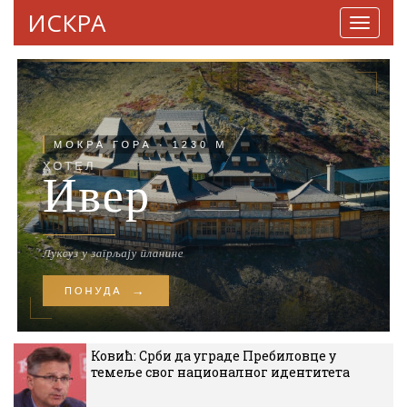
ИСКРА
Навига
Ковић: Срби да уграде Пребиловце у
темеље свог националног идентитета