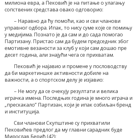
милиона евра, а Пековић је на питање о улагању
сопствених средстава овако одговорио:
– Наравно да ћу помоћи, као и сви чланови
управног одбора. Ипак, то нису суме које се помињу
у медијима. Познато је да сам и до сада помогао
Партизану. Пристао сам да будем председник због
емотивне везаности за клуб у који сам дошао пре
десет година, али знајући чега се прихватам.
Пековић је најавио и промене у пословодству
да би маркетиншке активности добиле на
важности, а о спортском делу је изјавио:
– Не могу да се очекују резултати и велика
играчка имена. Последњих година је много играча и
„прескакало” Партизан, који је ипак озбиљан бренд
и институција.
Сви чланови Скупштине су прихватили
Пековићев предлог да му главни сарадник буде
Мирослав Берић (42):