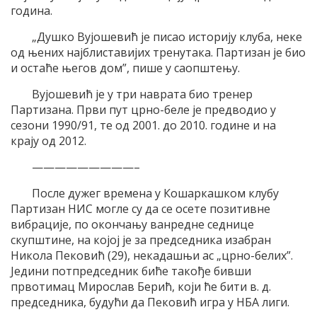
година.
„Душко Вујошевић је писао историју клуба, неке
од њених најблиставијих тренутака. Партизан је био
и остаће његов дом”, пише у саопштењу.
Вујошевић је у три наврата био тренер
Партизана. Први пут црно-беле је предводио у
сезони 1990/91, те од 2001. до 2010. године и на
крају од 2012.
—————————–
После дужег времена у Кошаркашком клубу
Партизан НИС могле су да се осете позитивне
вибрације, по окончању ванредне седнице
скупштине, на којој је за председника изабран
Никола Пековић (29), некадашњи ас „црно-белих”.
Једини потпредседник биће такође бивши
првотимац Мирослав Берић, који ће бити в. д.
председника, будући да Пековић игра у НБА лиги.