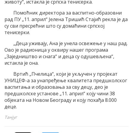
животу“, истакла је српска тенисерка.
Помоћник директора за васпитно-образовни
рад ПУ „11. април“ Јелена Тришић Стајић рекла је да
су сви пресрећни што су домаћини српској
тенисерки.
„Деца уживају, Ана је унела освежење у наш рад.
Ово је радионица у оквиру нашег програма
„Заједништво и снага“ и деца су одушевљена“,
истакла је она.
Вртић „Пчелица“, који је укључен у пројекат
УНИЦЕФ-а за унапређење квалитета предшколског
васпитања и образовања за сву децу, део је
предшколске установе „11. април“ коју чини 38
објеката на Новом Београду и коју похађа 8.000
деце.
Танјуг