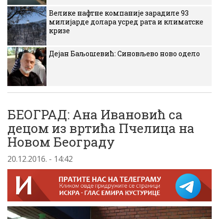
Велике нафтне компаније зарадиле 93
милијарде долара усред рата и климатске
кризе
Дејан Баљошевић: Синовљево ново одело
БЕОГРАД: Ана Ивановић са
децом из вртића Пчелица на
Новом Београду
20.12.2016. - 14:42