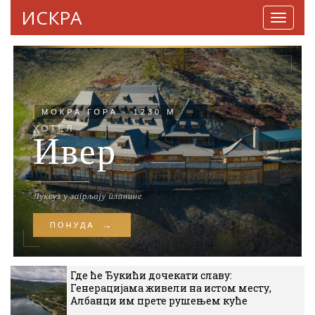
ИСКРА
Навига
Где ће Ђукићи дочекати славу:
Генерацијама живели на истом месту,
Албанци им прете рушењем куће