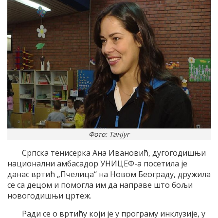
Фото: Танјуг
Српска тенисерка Ана Ивановић, дугогодишњи
национални амбасадор УНИЦЕФ-а посетила је
данас вртић „Пчелица“ на Новом Београду, дружила
се са децом и помогла им да направе што бољи
новогодишњи цртеж.
Ради се о вртићу који је у програму инклузије, у