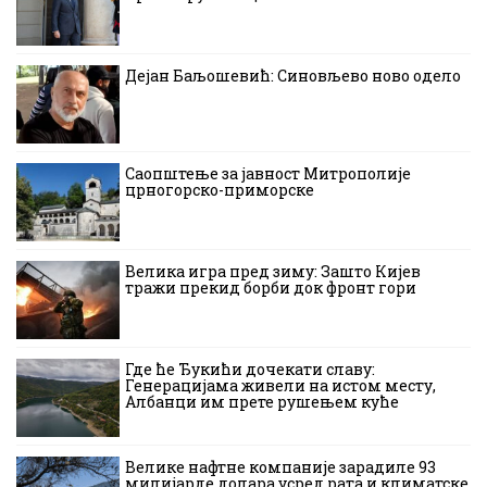
Дејан Баљошевић: Синовљево ново одело
Саопштење за јавност Митрополије
црногорско-приморске
Велика игра пред зиму: Зашто Кијев
тражи прекид борби док фронт гори
Где ће Ђукићи дочекати славу:
Генерацијама живели на истом месту,
Албанци им прете рушењем куће
Велике нафтне компаније зарадиле 93
милијарде долара усред рата и климатске