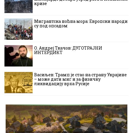
кризе
Мигрантска ноћна мора: Европски народи
су под опсадом
О. Андреј Ткачов: ДУГОТРАЈНИ
ИНТЕРДИКТ
Васиљев: Трамп је стао на страну Украјине
– може дати миг и за физичку
ликвидацију врха Русије