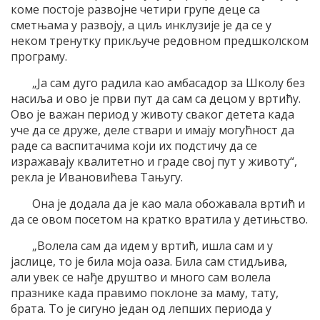
коме постоје развојне четири групе деце са
сметњама у развоју, а циљ инклузије је да се у
неком тренутку прикључе редовном предшколском
програму.
„Ја сам дуго радила као амбасадор за Школу без
насиља и ово је први пут да сам са децом у вртићу.
Ово је важан период у животу сваког детета када
уче да се друже, деле ствари и имају могућност да
раде са васпитачима који их подстичу да се
изражавају квалитетно и граде свој пут у животу“,
рекла је Ивановићева Тањугу.
Она је додала да је као мала обожавала вртић и
да се овом посетом на кратко вратила у детињство.
„Волела сам да идем у вртић, ишла сам и у
јаслице, то је била моја оаза. Била сам стидљива,
али увек се нађе друштво и много сам волела
празнике када правимо поклоне за маму, тату,
брата. То је сигуно један од лепших периода у