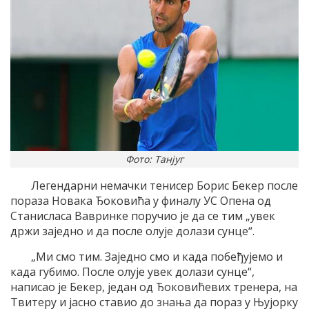
Фото: Танјуг
Легендарни немачки тенисер Борис Бекер после
пораза Новака Ђоковића у финалу УС Oпена од
Станисласа Вавринке поручио jе да се тим „увек
држи заjедно и да после олуjе долази сунце“.
„Mи смо тим. Заjедно смо и када побеђуjемо и
када губимо. После олуjе увек долази сунце“,
написао jе Бекер, jедан од Ђоковићевих тренера, на
Tвитеру и jасно ставио до знања да пораз у Њуjорку