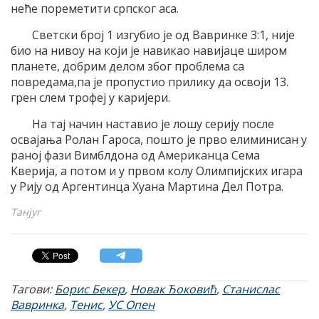
неће пореметити српског аса.
Светски броj 1 изгубио jе од Вавринке 3:1, ниjе
био на нивоу на коjи jе навикао навиjаце широм
планете, добрим делом због проблема са
повредама,па jе пропустио прилику да освоjи 13.
грен слем трофеj у кариjери.
На таj начин наставио jе лошу сериjу после
осваjања Ролан Гароса, пошто jе прво елиминисан у
раноj фази Вимблдона од Aмериканца Сема
Kвериjа, а потом и у првом колу Oлимпиjских игара
у Риjу од Aргентинца Хуана Mартина Дел Потра.
Танјуг
Тагови:
Борис Бекер
,
Новак Ђоковић
,
Станислас
Вавринка
,
Тенис
,
УС Опен