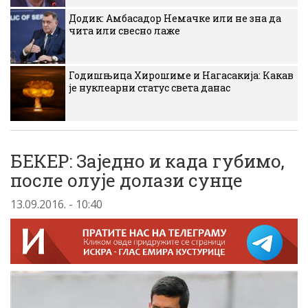
Додик: Амбасадор Немачке или не зна да
чита или свесно лаже
Годишњица Хирошиме и Нагасакија: Какав
је нуклеарни статус света данас
БЕКЕР: Заjедно и када губимо,
после олуjе долази сунце
13.09.2016. - 10:40