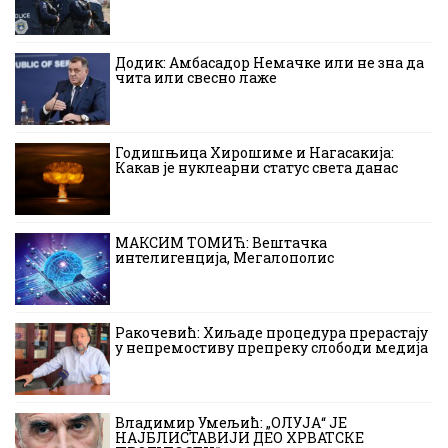
Додик: Амбасадор Немачке или не зна да
чита или свесно лаже
Годишњица Хирошиме и Нагасакија:
Какав је нуклеарни статус света данас
МАКСИМ ТОМИЋ: Вештачка
интелигенција, Мегалополис
Ракочевић: Хиљаде процедура прерастају
у непремостиву препреку слободи медија
Владимир Умељић: „ОЛУЈА“ ЈЕ
НАЈБЛИСТАВИЈИ ДЕО ХРВАТСКЕ