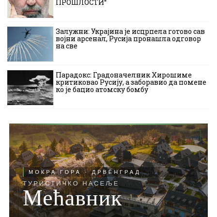
ПРОШЛОСТИ“
Залужни: Украјина је исцрпела готово сав
војни арсенал, Русија пронашла одговор
на све
Парадокс: Градоначелник Хирошиме
критиковао Русију, а заборавио да помене
ко је бацио атомску бомбу