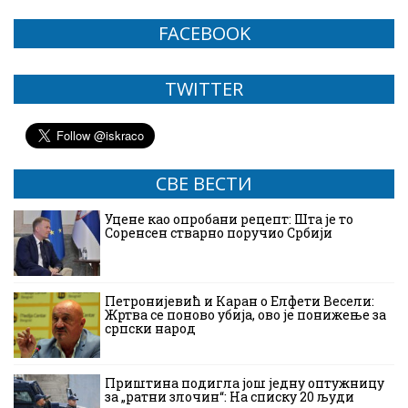
FACEBOOK
TWITTER
СВЕ ВЕСТИ
Уцене као опробани рецепт: Шта је то
Соренсен стварно поручио Србији
Петронијевић и Каран о Елфети Весели:
Жртва се поново убија, ово је понижење за
српски народ
Приштина подигла још једну оптужницу
за „ратни злочин“: На списку 20 људи