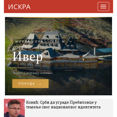
ИСКРА
Навига
Ковић: Срби да уграде Пребиловце у
темеље свог националног идентитета