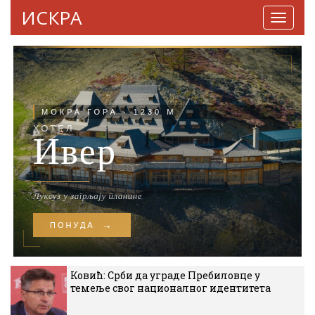
ИСКРА
Навига
Ковић: Срби да уграде Пребиловце у
темеље свог националног идентитета