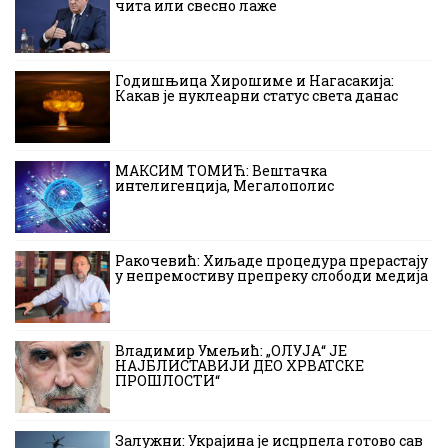
чита или свесно лаже
Годишњица Хирошиме и Нагасакија:
Какав је нуклеарни статус света данас
МАКСИМ ТОМИЋ: Вештачка
интелигенција, Мегалополис
Ракочевић: Хиљаде процедура прерастају
у непремостиву препреку слободи медија
Владимир Умељић: „ОЛУЈА“ ЈЕ
НАЈБЛИСТАВИЈИ ДЕО ХРВАТСКЕ
ПРОШЛОСТИ“
Залужни: Украјина је исцрпела готово сав