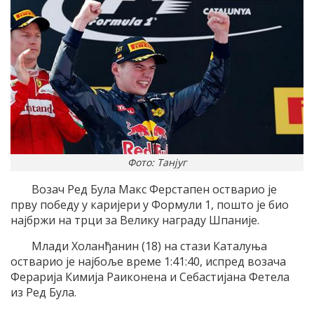
Фото: Танјуг
Возач Ред Була Макс Ферстапен остварио је
прву победу у каријери у Формули 1, пошто је био
најбржи на трци за Велику награду Шпаније.
Млади Холанђанин (18) на стази Каталуња
остварио је најбоље време 1:41:40, испред возача
Ферарија Кимија Раиконена и Себастијана Фетела
из Ред Була.