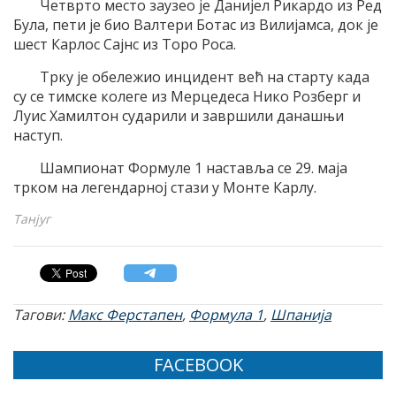
Четврто место заузео је Данијел Рикардо из Ред
Була, пети је био Валтери Ботас из Вилијамса, док је
шест Карлос Сајнс из Торо Роса.
Трку је обележио инцидент већ на старту када
су се тимске колеге из Мерцедеса Нико Розберг и
Луис Хамилтон сударили и завршили данашњи
наступ.
Шампионат Формуле 1 наставља се 29. маја
трком на легендарној стази у Монте Карлу.
Танјуг
Тагови:
Макс Ферстапен
,
Формула 1
,
Шпанија
FACEBOOK