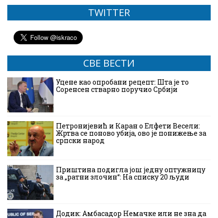
TWITTER
СВЕ ВЕСТИ
Уцене као опробани рецепт: Шта је то
Соренсен стварно поручио Србији
Петронијевић и Каран о Елфети Весели:
Жртва се поново убија, ово је понижење за
српски народ
Приштина подигла још једну оптужницу
за „ратни злочин“: На списку 20 људи
Додик: Амбасадор Немачке или не зна да