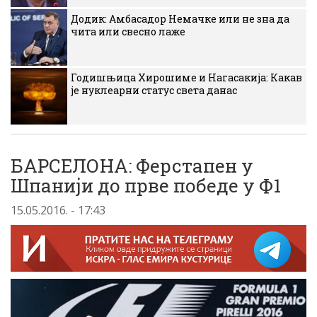
Додик: Амбасадор Немачке или не зна да
чита или свесно лаже
Годишњица Хирошиме и Нагасакија: Какав
је нуклеарни статус света данас
БАРСЕЛОНА: Ферстапен у
Шпанији до прве победе у Ф1
15.05.2016. - 17:43