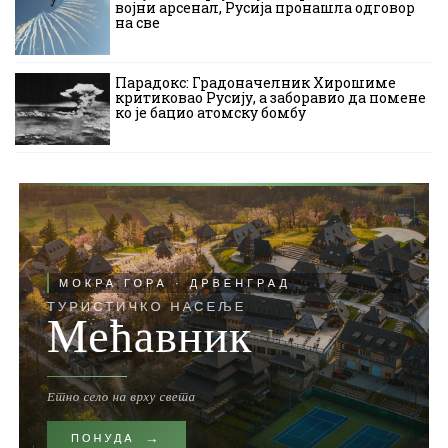
војни арсенал, Русија пронашла одговор
на све
Парадокс: Градоначелник Хирошиме
критиковао Русију, а заборавио да помене
ко је бацио атомску бомбу