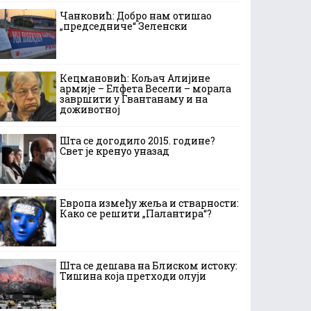
Чанковић: Добро нам отишао
„председниче“ Зеленски
Кецмановић: Кољач Алијине
армије – Елфета Весели – морала
завршити у Гвантанаму и на
доживотној
Шта се догодило 2015. године?
Свет је кренуо уназад
Европа између жеља и стварности:
Како се решити „Палантира“?
Шта се дешава на Блиском истоку:
Тишина која претходи олуји