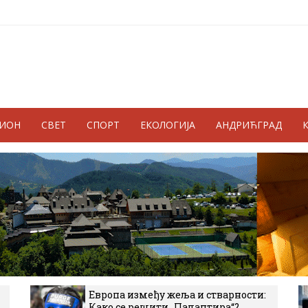
ГИОН
СВЕТ
СПОРТ
ЕКОЛОГИЈА
АНДРИЋГРАД
Европа између жеља и стварности:
Како се решити „Палантира“?