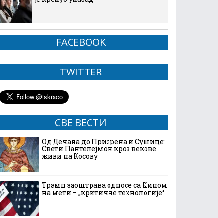
FACEBOOK
TWITTER
СВЕ ВЕСТИ
Од Дечана до Призрена и Сушице:
Свети Пантелејмон кроз векове
живи на Косову
Трамп заоштрава односе са Кином
на мети – „критичне технологије“