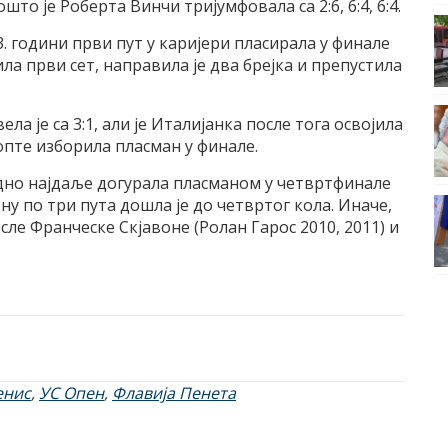
о је Роберта Винчи тријумфовала са 2:6, 6:4, 6:4.
33. години први пут у каријери пласирала у финале
ила први сет, направила је два брејка и препустила
ела је са 3:1, али је Италијанка после тога освојила
опте изборила пласман у финале.
одно најдаље догурала пласманом у четвртфинале
у по три пута дошла је до четвртог кола. Иначе,
сле Франческе Скјавоне (Ролан Гарос 2010, 2011) и
енис
,
УС Опен
,
Флавија Пенета