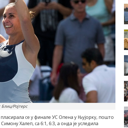
 Блиц/Ројтерс
пласирала се у финале УС Опена у Њујорку, пошто
имону Халеп, са 6:1, 6:3, а онда је уследила