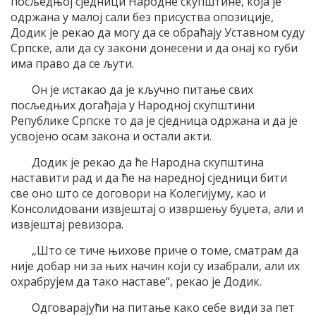
посљедњој сједници Народне скупштине, која је
одржана у малој сали без присуства опозиције,
Додик је рекао да могу да се обраћају Уставном суду
Српске, али да су закони донесени и да онај ко губи
има право да се љути.
Он је истакао да је кључно питање свих
посљедњих догађаја у Народној скупштини
Републике Српске то да је сједница одржана и да је
усвојено осам закона и остали акти.
Додик је рекао да ће Народна скупштина
наставити рад и да ће на наредној сједници бити
све оно што се договори на Колегијуму, као и
Консолидовани извјештај о извршењу буџета, али и
извјештај ревизора.
„Што се тиче њихове приче о томе, сматрам да
није добар ни за њих начин који су изабрали, али их
охрабрујем да тако наставе“, рекао је Додик.
Одговарајући на питање како себе види за пет