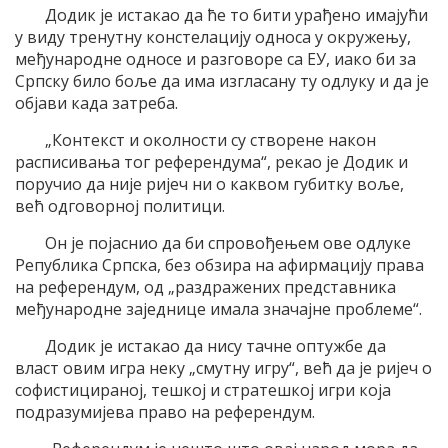
Додик је истакао да ће то бити урађено имајући
у виду тренутну констелацију односа у окружењу,
међународне односе и разговоре са ЕУ, иако би за
Српску било боље да има изгласану ту одлуку и да је
објави када затреба.
„Контекст и околности су створене након
расписивања тог референдума“, рекао је Додик и
поручио да није ријеч ни о каквом губитку воље,
већ одговорној политици.
Он је појаснио да би спровођењем ове одлуке
Република Српска, без обзира на афирмацију права
на референдум, од „раздражених представника
међународне заједнице имала значајне проблеме“.
Додик је истакао да нису тачне оптужбе да
власт овим игра неку „смутну игру“, већ да је ријеч о
софистицираној, тешкој и стратешкој игри која
подразумијева право на референдум.