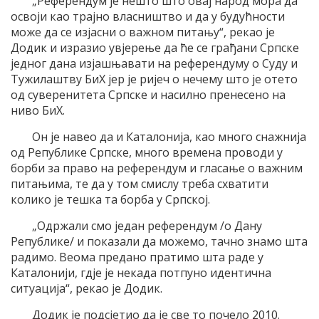
„Референдум је нешто што овај народ мора да
освоји као трајно власништво и да у будућности
може да се изјасни о важном питању“, рекао је
Додик и изразио увјерење да ће се грађани Српске
једног дана изјашњавати на референдуму о Суду и
Тужилаштву БиХ јер је ријеч о нечему што је отето
од суверенитета Српске и насилно пренесено на
ниво БиХ.
Он је навео да и Каталонија, као много снажнија
од Републике Српске, много времена проводи у
борби за право на референдум и гласање о важним
питањима, те да у том смислу треба схватити
колико је тешка та борба у Српској.
„Одржали смо један референдум /о Дану
Републике/ и показали да можемо, тачно знамо шта
радимо. Веома предано пратимо шта раде у
Каталонији, гдје је некада потпуно идентична
ситуација“, рекао је Додик.
Додик је подсјетио да је све то почело 2010.