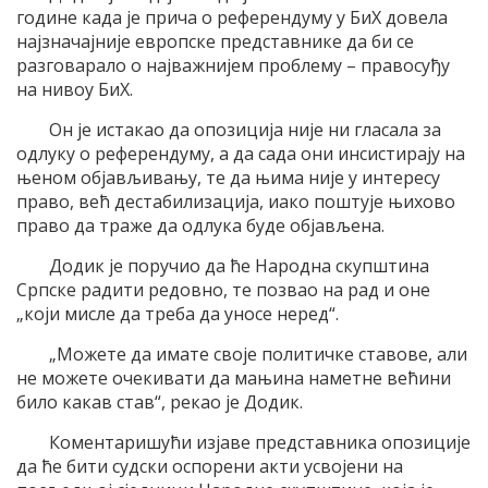
године када је прича о референдуму у БиХ довела
најзначајније европске представнике да би се
разговарало о најважнијем проблему – правосуђу
на нивоу БиХ.
Он је истакао да опозиција није ни гласала за
одлуку о референдуму, а да сада они инсистирају на
њеном објављивању, те да њима није у интересу
право, већ дестабилизација, иако поштује њихово
право да траже да одлука буде објављена.
Додик је поручио да ће Народна скупштина
Српске радити редовно, те позвао на рад и оне
„који мисле да треба да уносе неред“.
„Можете да имате своје политичке ставове, али
не можете очекивати да мањина наметне већини
било какав став“, рекао је Додик.
Коментаришући изјаве представника опозиције
да ће бити судски оспорени акти усвојени на