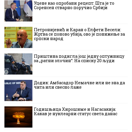
Уцене као опробани рецепт: Шта је то
Соренсен стварно поручио Србији
Петронијевић и Каран о Елфети Весели:
Жртва се поново убија, ово је понижење за
српски народ
Приштина подигла још једну оптужницу
за „ратни злочин“: На списку 20 људи
Додик: Амбасадор Немачке или не зна да
чита или свесно лаже
Годишњица Хирошиме и Нагасакија:
Какав је нуклеарни статус света данас