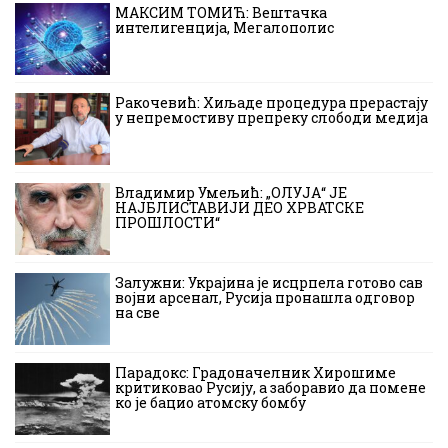
МАКСИМ ТОМИЋ: Вештачка
интелигенција, Мегалополис
Ракочевић: Хиљаде процедура прерастају
у непремостиву препреку слободи медија
Владимир Умељић: „ОЛУЈА“ ЈЕ
НАЈБЛИСТАВИЈИ ДЕО ХРВАТСКЕ
ПРОШЛОСТИ“
Залужни: Украјина је исцрпела готово сав
војни арсенал, Русија пронашла одговор
на све
Парадокс: Градоначелник Хирошиме
критиковао Русију, а заборавио да помене
ко је бацио атомску бомбу