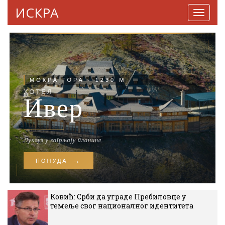
ИСКРА
Навига
Ковић: Срби да уграде Пребиловце у
темеље свог националног идентитета