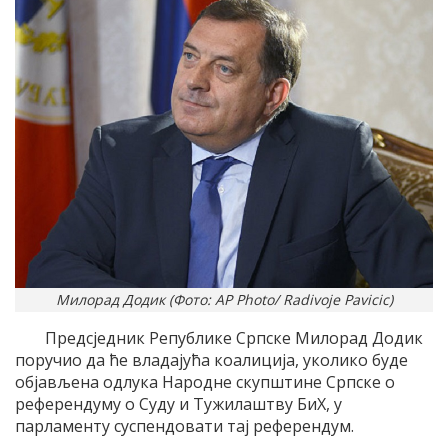
Милорад Додик (Фото: AP Photo/ Radivoje Pavicic)
Предсједник Републике Српске Милорад Додик
поручио да ће владајућа коалиција, уколико буде
објављена одлука Народне скупштине Српске о
референдуму о Суду и Тужилаштву БиХ, у
парламенту суспендовати тај референдум.