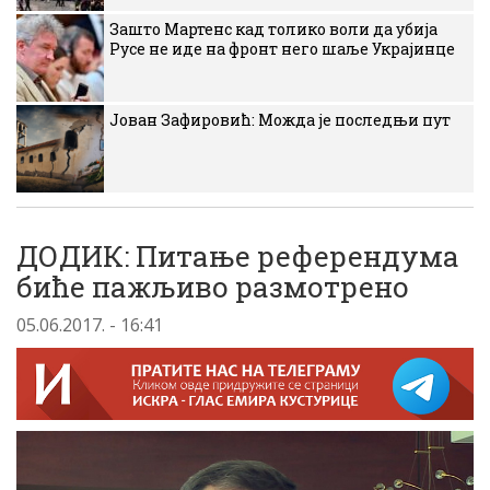
Зашто Мартенс кад толико воли да убија
Русе не иде на фронт него шаље Украјинце
Јован Зафировић: Можда је последњи пут
ДОДИК: Питање референдума
биће пажљиво размотрено
05.06.2017. - 16:41