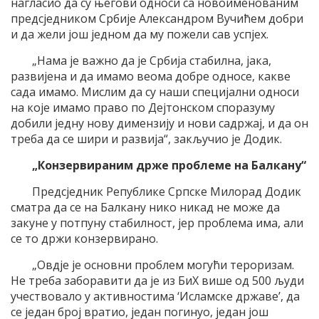
нагласио да су његови односи са новоименованим
предсједником Србије Александром Вучићем добри
и да жели још једном да му пожели сав успјех.
„Нама је важно да је Србија стабилна, јака,
развијена и да имамо веома добре односе, какве
сада имамо. Мислим да су наши специјални односи
на које имамо право по Дејтонском споразуму
добили једну нову димензију и нови садржај, и да он
треба да се шири и развија“, закључио је Додик.
„Конзервираним држе проблеме на Балкану“
Предсједник Републике Српске Милорад Додик
сматра да се на Балкану нико никад не може да
закуне у потпуну стабилност, јер проблема има, али
се то држи конзервирано.
„Овдје је основни проблем могући тероризам.
Не треба заборавити да је из БиХ више од 500 људи
учествовало у активностима ‘Исламске државе’, да
се један број вратио, један погинуо, један још