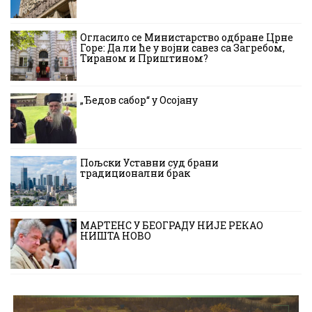
Огласило се Министарство одбране Црне
Горе: Да ли ће у војни савез са Загребом,
Тираном и Приштином?
„Ђедов сабор“ у Осојану
Пољски Уставни суд брани
традиционални брак
МАРТЕНС У БЕОГРАДУ НИЈЕ РЕКАО
НИШТА НОВО