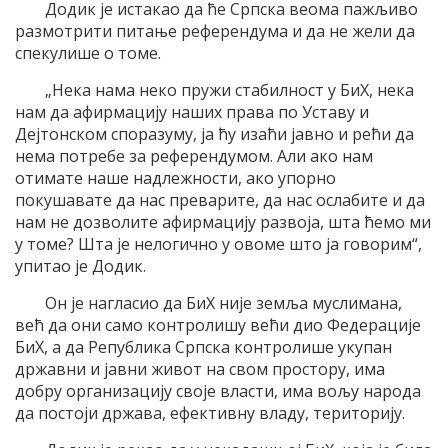
Додик је истакао да ће Српска веома пажљиво
размотрити питање референдума и да не жели да
спекулише о томе.
„Нека нама неко пружи стабилност у БиХ, нека
нам да афирмацију наших права по Уставу и
Дејтонском споразуму, ја ћу изаћи јавно и рећи да
нема потребе за референдумом. Али ако нам
отимате наше надлежности, ако упорно
покушавате да нас преварите, да нас ослабите и да
нам не дозволите афирмацију развоја, шта ћемо ми
у томе? Шта је нелогично у овоме што ја говорим“,
упитао је Додик.
Он је нагласио да БиХ није земља муслимана,
већ да они само контролишу већи дио Федерације
БиХ, а да Република Српска контролише укупан
државни и јавни живот на свом простору, има
добру организацију своје власти, има вољу народа
да постоји држава, ефективну владу, територију.