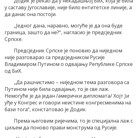
Додик је рекао да у некадашњој БиХ, која је била
у саставу Југославије, није било ентитетске линије, а
да данас она постоји.
„Једног дана, наравно, могуће је да она буде
граница, зашто да не?“, нагласио је предсједник
Српске.
Предсједник Српске је поновио да ниједном
није разговарао са предсједником Русије
Владимиром Путином о одвајању Републике Српске
од БиХ.
„Да рашчистимо – ниједном тема разговора са
Путином није била одвајање, то је све лаж.
Немогуће је да један /амерички дипломата/ Хојт Ји
уђе у Конгрес и говори неистине конгресменима на
бази тога“, констатовао је Додик.
Према његовим ријечима, то је специјална лаж с
циљем да поново прави монструма од Русије.