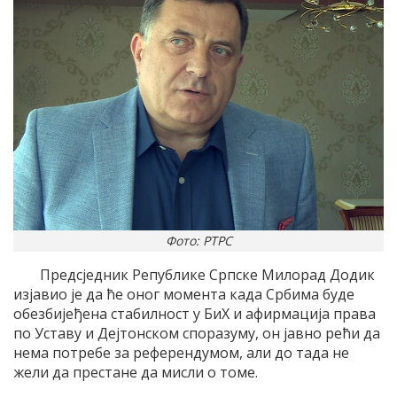
Фото: РТРС
Предсједник Републике Српске Милорад Додик
изјавио је да ће оног момента када Србима буде
обезбијеђена стабилност у БиХ и афирмација права
по Уставу и Дејтонском споразуму, он јавно рећи да
нема потребе за референдумом, али до тада не
жели да престане да мисли о томе.