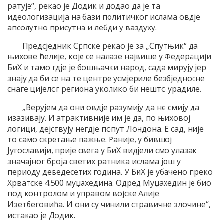
ратује“, рекао је Додик и додао да је та
идеологизација на бази политичког ислама овдје
апсолутно присутна и лебди у ваздуху.
Предсједник Српске рекао је за „Спутњик“ да
њихове ћелије, које се налазе највише у Федерацији
БиХ и тамо гдје је бошњачки народ, сада мирују јер
знају да би се на те центре усмјериле безбједносне
снаге цијелог региона уколико би нешто урадиле.
„Верујем да они овдје разумију да не смију да
изазивају. И атрактивније им је да, по њиховој
логици, дејствују негдје попут Лондона. Е сад, није
то само скретање пажње. Раније, у бившој
Југославији, прије свега у БиХ видјели смо улазак
значајног броја светих ратника ислама још у
периоду деведесетих година. У БиХ је убачено преко
Хрватске 4.500 муџахедина. Одред Муџахедин је био
под контролом и управом војске Алије
Изетбеговића. И они су чинили стравичне злочине“,
истакао је Додик.