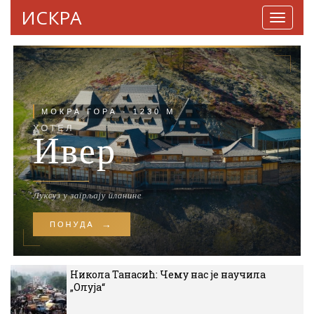
ИСКРА
Навига
Никола Танасић: Чему нас је научила
„Олуја“