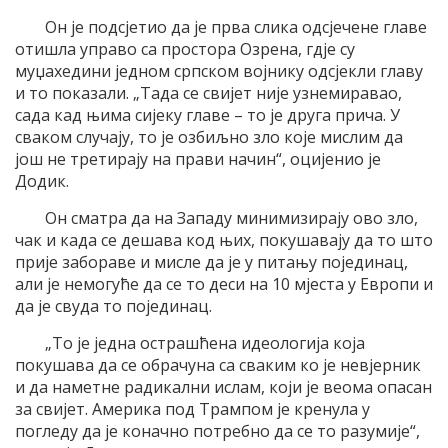
Он је подсјетио да је прва слика одсјечене главе
отишла управо са простора Озрена, гдје су
муџахедини једном српском војнику одсјекли главу
и то показали. „Тада се свијет није узнемиравао,
сада кад њима сијеку главе – то је друга прича. У
сваком случају, то је озбиљно зло које мислим да
још не третирају на прави начин“, оцијенио је
Додик.
Он сматра да на Западу минимизирају ово зло,
чак и када се дешава код њих, покушавају да то што
прије забораве и мисле да је у питању појединац,
али је немогуће да се то деси на 10 мјеста у Европи и
да је свуда то појединац.
„То је једна острашћена идеологија која
покушава да се обрачуна са сваким ко је невјерник
и да наметне радикални ислам, који је веома опасан
за свијет. Америка под Трампом је кренула у
погледу да је коначно потребно да се то разумије“,