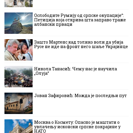
Ослободите Румију од српске окупације“:
Петиција која открива шта заправо траже
албански прваци
Зашто Мартенс кад толико воли да убија
Русе не иде на фронт него шаље Украјинце
Никола Танасић: Чему нас је научила
„Олуја“
Јован Зафировић: Можда је последњи пут
Москва о Космету: Опасно је маштати о
увлачењу исконски српске покрајине у
НАТО