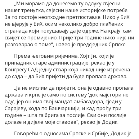
„Ми морамо да донесемо ту одлуку свјесни
нашег тренутка, свјесни наше историјске потребе.
За то постоје неопходне претпоставке. Нико у БиХ
не вјерује у БиХ, осим неколико добро плаћених
странаца који покушавају да је одрже. На крају, сам
свијет се промијенио. Прије три године нико није ни
разговарао о томе“, навео је предсједник Српске.
Према његовим ријечима, Хојт Ји, који је
припадник старе администрације, рекао је у
Конгресу САД једну ствар која никад није изречена
до сада – да БиХ пријети да буде пропала држава.
„Ја не мислим да пријети, она је одавно пропала
држава и крпе је само по систему ‘док мајстори не
оду’, јер он има свој мандат амбасадора, сједи у
Сарајеву, хода по Башчаршији, и кад прођу три
године – шта га брига за послије. Сви они послије
долазе и дијеле моје ставове“, рекао је Додик.
Говорећи о односима Српске и Србије, Додик је