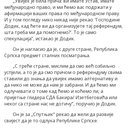
„Увијек је била прича: ви имате Устав, имате
међународно право, и ми ћемо вас подржати у
афирмацији ваших права по међународном праву.
И у том погледу нико никад није рекао: ‘Господине
Додик, кад ћете ви да организујете тај референдум,
шта треба ми да помогнемо?’. То је само
спекулација“, истакао је Додик.
Он је нагласио да је, с друге стране, Република
Српска предмет сталних посматрања.
„С треће стране, мислим да смо већ озбиљно
успјели, а то је да смо причом о референдуму свима
ставили до знања да увијек имамо алтернативу и
да нико не може да нам је забрани. И да ћемо ми
одлучивати о томе кад ћемо и хоћемо ли, а
пријетње /лидера СДА Бакира/ Изетбеговића или
неког са стране нас не дотичу“, поручио је Додик.
Он је за „Спутњик“ рекао да жели да развије
свијест да је то одлука Републике Српске.