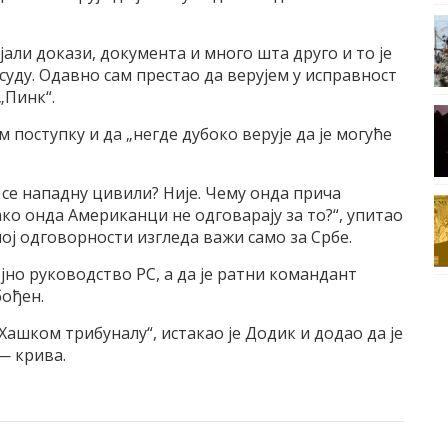
јали докази, документа и много шта друго и то је
уду. Одавно сам престао да верујем у исправност
„Пинк“.
м поступку и да „негде дубоко верује да је могуће
а се нападну цивили? Није. Чему онда прича
ко онда Американци не одговарају за то?“, упитао
ој одговорности изгледа важи само за Србе.
јно руководство РС, а да је ратни командант
бођен.
Хашком трибуналу“, истакао је Додик и додао да је
 — крива.