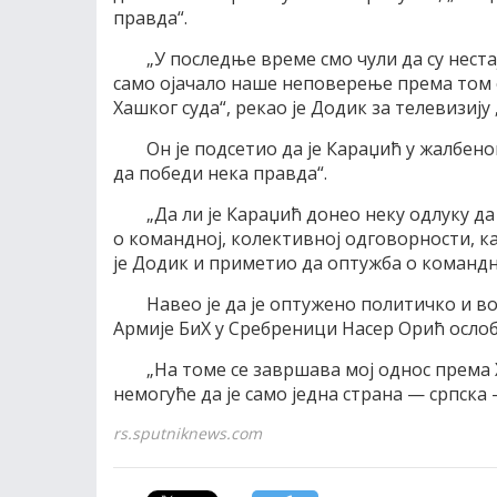
правда“.
„У последње време смо чули да су неста
само ојачало наше неповерење према том с
Хашког суда“, рекао је Додик за телевизију 
Он је подсетио да је Караџић у жалбено
да победи нека правда“.
„Да ли је Караџић донео неку одлуку д
о командној, колективној одговорности, ка
је Додик и приметио да оптужба о командн
Навео је да је оптужено политичко и во
Армије БиХ у Сребреници Насер Орић осло
„На томе се завршава мој однос према 
немогуће да је само једна страна — српска
rs.sputniknews.com