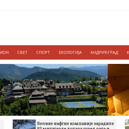
ГИОН
СВЕТ
СПОРТ
ЕКОЛОГИЈА
АНДРИЋГРАД
Велике нафтне компаније зарадиле
93 милијарде долара усред рата и