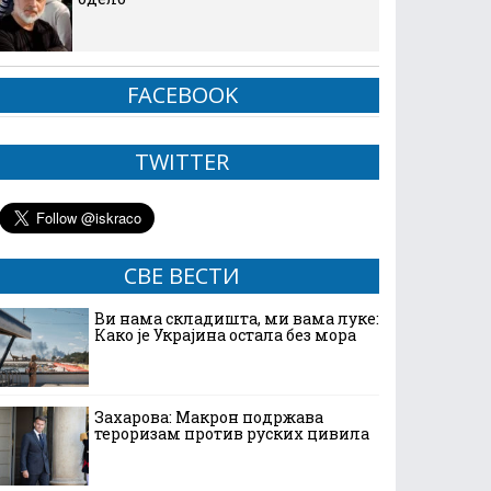
FACEBOOK
TWITTER
СВЕ ВЕСТИ
Ви нама складишта, ми вама луке:
Како је Украјина остала без мора
Захарова: Макрон подржава
тероризам против руских цивила