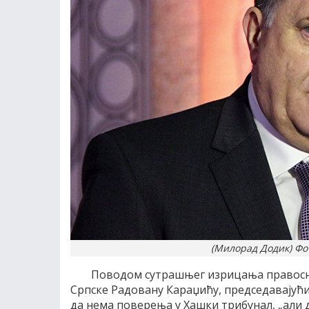
(Милорад Додик) Фот
Поводом сутрашњег изрицања правосн
Српске Радовану Караџићу, председавајућ
да нема поверења у Хашки трибунал, „али д