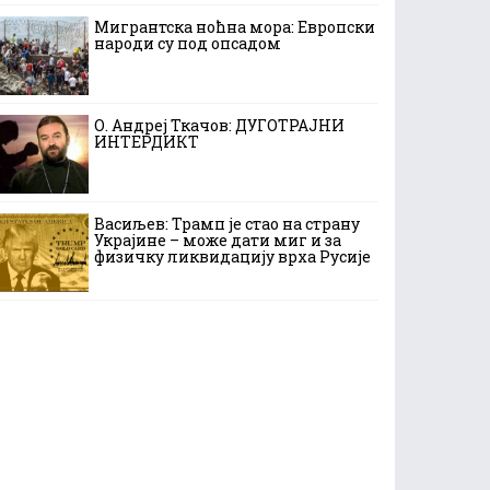
Мигрантска ноћна мора: Европски
народи су под опсадом
О. Андреј Ткачов: ДУГОТРАЈНИ
ИНТЕРДИКТ
Васиљев: Трамп је стао на страну
Украјине – може дати миг и за
физичку ликвидацију врха Русије