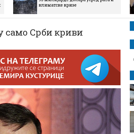
м
климатске кризе
у само Срби криви