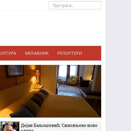
КУЛТУРА
МЕЋАВНИК
РЕПОРТЕРИ
Дејан Баљошевић: Синовљево ново
одело