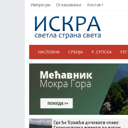
Импресум
Оглашавање
Контакт
НАСЛОВНА
СРБИЈА
Р. СРПСКА
РЕ
Где ће Ђукићи дочекати славу:
Генерацијама живели на истом