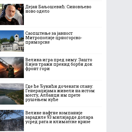
Дејан Баљошевић: Синовљево
ново одело
Саопштење за јавност
Митрополије црногорско-
приморске
Велика игра пред зиму: Зашто
Кијев тражи прекид борби док
фронт гори
Где ће Ђукићи дочекати славу:
Генерацијама живели на истом
месту, Албанци им прете
рушењем куће
Велике нафтне компаније
зарадиле 93 милијарде долара
усред рата и климатске кризе