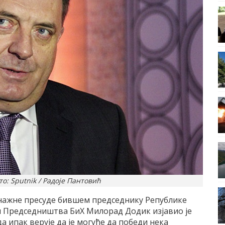
о: Sputnik / Радоје Пантовић
ажне пресуде бившем председнику Републике
и Председништва БиХ Милорад Додик изјавио је
а ипак верује да је могуће да победи нека