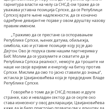
гарнитура власти на челу са СНСД-ом траже да се
уважава уставна позиција Српске, да се Републици
Српској врате њене надлежности, да се коначно
одређене девијантне појаве у овом друштву назову
правим именом.
„Тражимо да се престане са оспоравањем
Републике Српске, њених датума, обиљежја,
симбола, као и уставне позиције коју јој је дао
Дејтон. Ово је порука свим нашим партнерима у
БиХ: Молим да се уразумите и схватите да је
Република Српска реалност, немојте да трошите ни
наше ни своје вријеме и енергију на битку против
Српске. Мислим да смо то јасно ставили до знања“,
истакла је Цвијановићева која је предсједник Владе
Републике Српске.
Говорећи о томе да је СНСД позвао и друге
странке, као и невладин сектор да се окупе око
става изнесеног у овој декларацији, Цвијановићева
каже да је било пристојно позвати све у друштву да