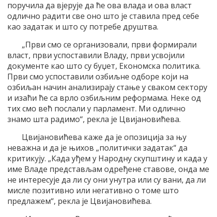
поручила да вјерује да ће ова влада и ова власт
одлично радити све оно што је ставила пред себе
као задатак и што су потребе друштва.
„Први смо се организовали, први формирали
власт, први успоставили Владу, први усвојили
документе као што су буџет, Економска политика.
Први смо успоставили озбиљне одборе који на
озбиљан начин анализирају стање у сваком сектору
и изаћи ће са врло озбиљним реформама. Неке од
тих смо већ послали у парламент. Ми одлично
знамо шта радимо“, рекла је Цвијановићева.
Цвијановићева каже да је опозиција за њу
неважна и да је њихов „политички задатак“ да
критикују. „Када уђем у Народну скупштину и када у
име Владе представљам одређене ставове, онда ме
не интересује да ли су они унутра или су вани, да ли
мисле позитивно или негативно о томе што
предлажем“, рекла је Цвијановићева.