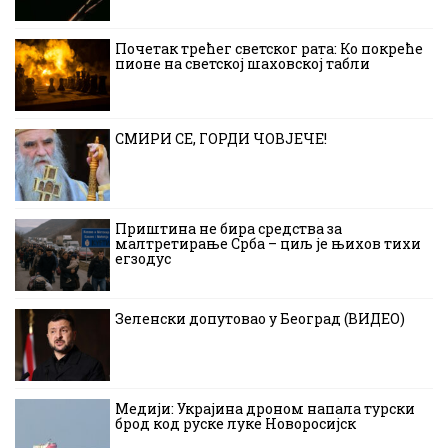
Почетак трећег светског рата: Ко покреће
пионе на светској шаховској табли
СМИРИ СЕ, ГОРДИ ЧОВЈЕЧЕ!
Приштина не бира средства за
малтретирање Срба – циљ је њихов тихи
егзодус
Зеленски допутовао у Београд (ВИДЕО)
Медији: Украјина дроном напала турски
брод код руске луке Новоросијск