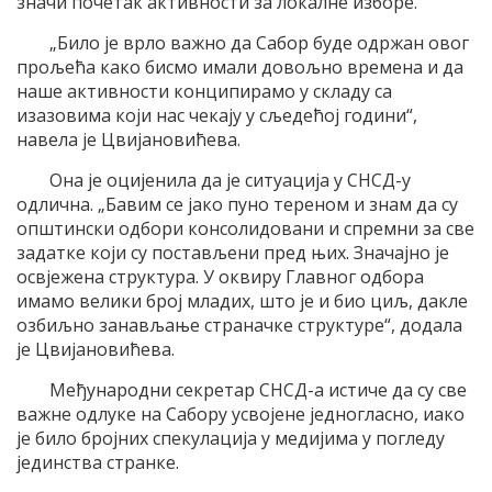
значи почетак активности за локалне изборе.
„Било је врло важно да Сабор буде одржан овог
прољећа како бисмо имали довољно времена и да
наше активности конципирамо у складу са
изазовима који нас чекају у сљедећој години“,
навела је Цвијановићева.
Она је оцијенила да је ситуација у СНСД-у
одлична. „Бавим се јако пуно тереном и знам да су
општински одбори консолидовани и спремни за све
задатке који су постављени пред њих. Значајно је
освјежена структура. У оквиру Главног одбора
имамо велики број младих, што је и био циљ, дакле
озбиљно занављање страначке структуре“, додала
је Цвијановићева.
Међународни секретар СНСД-а истиче да су све
важне одлуке на Сабору усвојене једногласно, иако
је било бројних спекулација у медијима у погледу
јединства странке.