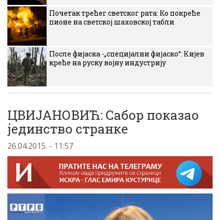
Почетак трећег светског рата: Ко покреће
пионе на светској шаховској табли
После фијаска -„специјални фијаско“: Кијев
креће на руску војну индустрију
ЦВИЈАНОВИЋ: Сабор показао
јединство странке
26.04.2015. - 11:57