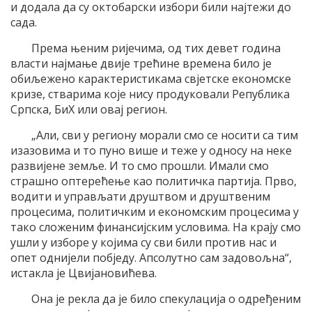
и додала да су октобарски избори били најтежи до
сада.
Према њеним ријечима, од тих девет година
власти најмање двије трећине времена било је
обиљежено карактеристикама свјетске економске
кризе, стварима које нису продуковали Република
Српска, БиХ или овај регион.
„Али, сви у региону морали смо се носити са тим
изазовима и то пуно више и теже у односу на неке
развијене земље. И то смо прошли. Имали смо
страшно оптерећење као политичка партија. Прво,
водити и управљати друштвом и друштвеним
процесима, политичким и економским процесима у
тако сложеним финансијским условима. На крају смо
ушли у изборе у којима су сви били против нас и
опет однијели побједу. Апсолутно сам задовољна“,
истакла је Цвијановићева.
Она је рекла да је било спекулација о одређеним