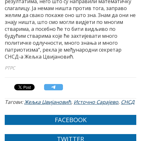
резултатима, него што су направили математичку
слагалицу. Ја немам ништа против тога, заправо
желим да свако покаже оно што зна. Знам да они не
знају ништа, што смо могли видјети по многим
стварима, а посебно ће то бити видљиво по
будућим стварима које ће захтијевати много
политичке одлучности, много знања и много
патриотизма“, рекла је међународни секретар
СНСД-а Жељка Цвијановић.
РТРС
Тагови:
Жељка Цвијановић
,
Источно Сарајево
,
СНСД
FACEBOOK
TWITTER