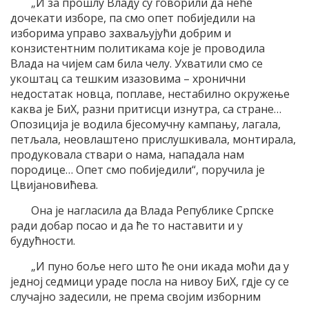
„И за прошлу Владу су говорили да неће
дочекати изборе, па смо опет побиједили на
изборима управо захваљујући добрим и
конзистентним политикама које је проводила
Влада на чијем сам била челу. Ухватили смо се
укоштац са тешким изазовима – хронични
недостатак новца, поплаве, нестабилно окружење
каква је БиХ, разни притисци изнутра, са стране…
Опозиција је водила бјесомучну кампању, лагала,
петљала, неовлаштено прислушкивала, монтирала,
продуковала ствари о нама, нападала нам
породице… Опет смо побиједили“, поручила је
Цвијановићева.
Она је нагласила да Влада Републике Српске
ради добар посао и да ће то наставити и у
будућности.
„И пуно боље него што ће они икада моћи да у
једној седмици ураде посла на нивоу БиХ, гдје су се
случајно задесили, не према својим изборним