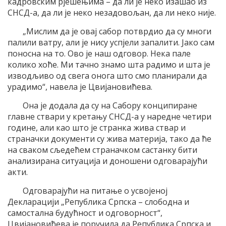
кадровским рјешењима – да ли је неко изашао из
СНСД-а, да ли је неко незадовољан, да ли неко није.
„Мислим да је овај сабор потврдио да су многи
палили ватру, али је нису успјели запалити. Јако сам
поносна на то. Ово је наш одговор. Нека пале
колико хоће. Ми тачно знамо шта радимо и шта је
изводљиво од свега онога што смо планирали да
урадимо“, навела је Цвијановићева.
Она је додала да су на Сабору конципиране
главне ствари у кретању СНСД-а у наредне четири
године, али као што је странка жива ствар и
страначки документи су жива материја, тако да ће
на сваком сљедећем страначком састанку бити
анализирана ситуација и доношени одговарајући
акти.
Одговарајући на питање о усвојеној
Декларацији „Република Српска – слободна и
самостална будућност и одговорност“,
Цвијановићева је поручила да Република Српска и