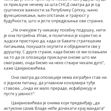
се прикључе нечему за шта СНСД сматра да је од
суштинске важности за Републику Српску, њено
функционисање, њен опстанак и трајност у
будућности, што и јесте опредјељење ове странке.
„Не очекујем ту никакву посебну подршку, нити
је она потребна. Ипак, и политички је коректно и
људски пристојно да, када се бавите стратешким
питањима, покушате окупити и објединити све у
друштву. С друге стране, када бисмо се ми ослањали
на то да се опозиција прикључи ономе што ми
сматрамо, онда бисмо на неке ствари чекали дуго“,
каже Цвијановићева.
Она сматра да опозицији нема изграђен став ни
о једном питању, да углавном конзумира туђе
ставове, „онда их мало прераде, исфабрикују и
пусте у јавност“.
Цвијановићева је онима који предвиђају „да
актуелни сазив Владе неће дочекати крај мандата“