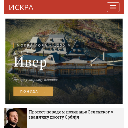
ИСКРА
Навига
Протест поводом позивања Зеленског у
званичну посету Србији