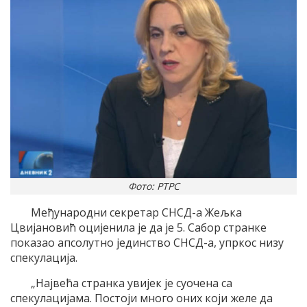
Фото: РТРС
Међународни секретар СНСД-а Жељка
Цвијановић оцијенила је да је 5. Сабор странке
показао апсолутно јединство СНСД-а, упркос низу
спекулација.
„Највећа странка увијек је суочена са
спекулацијама. Постоји много оних који желе да