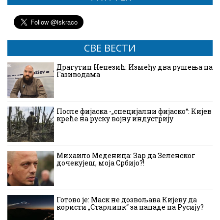
СВЕ ВЕСТИ
Драгутин Ненезић: Између два рушења на
Газиводама
После фијаска -„специјални фијаско“: Кијев
креће на руску војну индустрију
Михаило Меденица: Зар да Зеленског
дочекујеш, моја Србијо?!
Готово је: Маск не дозвољава Кијеву да
користи „Старлинк“ за нападе на Русију?