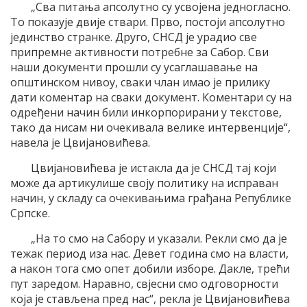
„Сва питања апсолутно су усвојена једногласно.
То показује двије ствари. Прво, постоји апсолутно
јединство странке. Друго, СНСД је урадио све
припремне активности потребне за Сабор. Сви
наши документи прошли су усаглашавање на
општинском нивоу, сваки члан имао је прилику
дати коментар на сваки документ. Коментари су на
одређени начин били инкорпорирани у текстове,
тако да нисам ни очекивала велике интервенције“,
навела је Цвијановићева.
Цвијановићева је истакла да је СНСД тај који
може да артикулише своју политику на исправан
начин, у складу са очекивањима грађана Републике
Српске.
„На то смо на Сабору и указали. Рекли смо да је
тежак период иза нас. Девет година смо на власти,
а након тога смо опет добили изборе. Дакле, трећи
пут заредом. Наравно, свјесни смо одговорности
која је стављена пред нас“, рекла је Цвијановићева