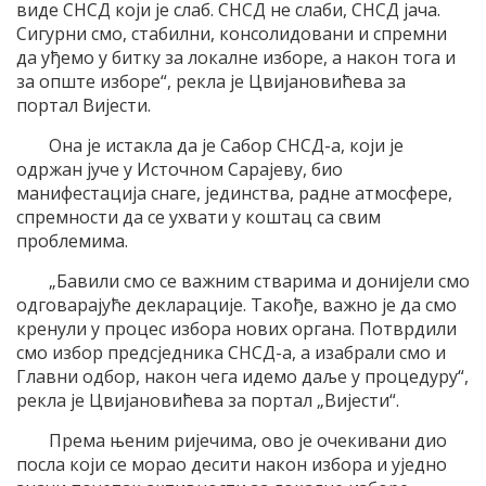
виде СНСД који је слаб. СНСД не слаби, СНСД јача.
Сигурни смо, стабилни, консолидовани и спремни
да уђемо у битку за локалне изборе, а након тога и
за опште изборе“, рекла је Цвијановићева за
портал Вијести.
Она је истакла да је Сабор СНСД-а, који је
одржан јуче у Источном Сарајеву, био
манифестација снаге, јединства, радне атмосфере,
спремности да се ухвати у коштац са свим
проблемима.
„Бавили смо се важним стварима и донијели смо
одговарајуће декларације. Такође, важно је да смо
кренули у процес избора нових органа. Потврдили
смо избор предсједника СНСД-а, а изабрали смо и
Главни одбор, након чега идемо даље у процедуру“,
рекла је Цвијановићева за портал „Вијести“.
Према њеним ријечима, ово је очекивани дио
посла који се морао десити након избора и уједно