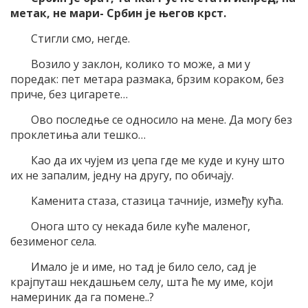
метак, не мари- Србин је његов крст.
Стигли смо, негде.
Возило у заклон, колико то може, а ми у
поредак: пет метара размака, брзим кораком, без
приче, без цигарете…
Ово последње се односило на мене. Да могу без
проклетиња али тешко…
Као да их чујем из џепа где ме куде и куну што
их не запалим, једну на другу, по обичају.
Каменита стаза, стазица тачније, између кућа.
Онога што су некада биле куће маленог,
безименог села.
Имало је и име, но тад је било село, сад је
крајпуташ некдашњем селу, шта ће му име, који
намериник да га помене..?