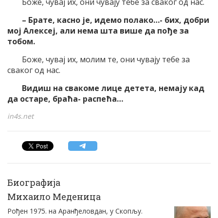
Боже, чувај их, они чувају тебе за сваког од нас.
– Брате, касно је, идемо полако…- бих, добри
мој Алексеј, али нема шта више да пође за
тобом.
Боже, чувај их, молим те, они чувају тебе за
сваког од нас.
Видиш на свакоме лице детета, немају кад
да остаре, браћа- распећа…
in4s.net
Биографија
Михаило Меденица
Рођен 1975. на Аранђеловдан, у Скопљу.