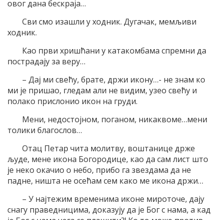
овог дана бескраја…
Сви смо изашли у ходник. Дугачак, мемљиви
ходник.
Као први хришћани у катакомбама спремни да
пострадају за веру…
– Дај ми свећу, брате, држи икону…- не знам ко
ми је пришао, гледам али не видим, узео свећу и
полако прислонио икон на груди.
Мени, недостојном, поганом, никаквоме…мени
толики благослов…
Отац Петар чита молитву, воштанице држе
људе, мене икона Богородице, као да сам лист што
је неко окачио о небо, прибо га звездама да не
падне, ништа не осећам сем како ме икона држи…
– У најтежим временима иконе мироточе, дају
снагу праведницима, доказују да је Бог с нама, а кад