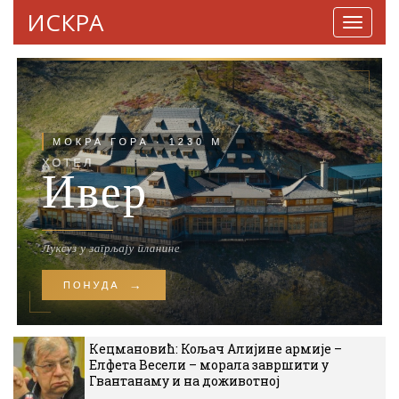
ИСКРА
Навига
Кецмановић: Кољач Алијине армије –
Елфета Весели – морала завршити у
Гвантанаму и на доживотној