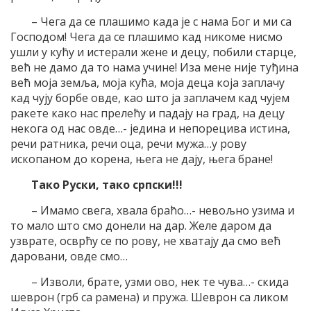
– Чега да се плашимо када је с нама Бог и ми са
Господом! Чега да се плашимо кад никоме нисмо
ушли у кућу и истерали жене и децу, побили старце,
већ не дамо да то нама учине! Иза мене није туђина
већ моја земља, моја кућа, моја деца која заплачу
кад чују борбе овде, као што ја заплачем кад чујем
ракете како нас прелећу и падају на град, на децу
некога од нас овде…- једина и непорецива истина,
речи ратника, речи оца, речи мужа…у рову
ископаном до корена, њега не дају, њега бране!
Тако Руски, тако српски!!!
– Имамо свега, хвала браћо…- невољно узима и
то мало што смо донели на дар. Желе даром да
узврате, осврћу се по рову, не хватају да смо већ
даровани, овде смо…
– Изволи, брате, узми ово, нек те чува…- скида
шеврон (грб са рамена) и пружа. Шеврон са ликом