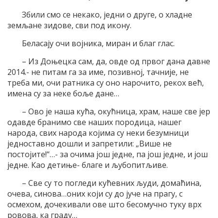
Збили смо се некако, једни о друге, о хладне
земљане зидове, сви под икону.
Беласају очи војника, миран и благ глас.
– Из Доњецка сам, да, овде од првог дана давне
2014.- не питам га за име, позивној, тачније, не
треба ми, очи ратника су оно нарочито, рекох већ,
имена су за неке боље дане…
– Ово је наша кућа, окућница, храм, наше све јер
одавде бранимо све наших породица, нашег
народа, свих народа којима су неки безумници
једноставно дошли и запретили: „Више не
постојите!“…- за очима још једне, па још једне, и још
једне. Као детиње- благе и љубопитљиве.
– Све су то погледи кућевних људи, домаћина,
очева, синова…оних који су до јуче на прагу, с
осмехом, дочекивали ове што бесомучно туку врх
ровова, ка граду…