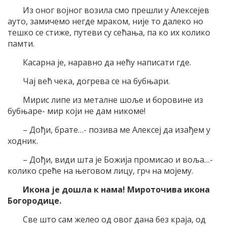
Из оног војног возила смо прешли у Алексејев
ауто, замичемо негде мраком, није то далеко но
тешко се стиже, путеви су сећања, па ко их колико
памти.
Касарна је, наравно да нећу написати где.
Чај већ чека, догрева се на бубњари.
Мирис липе из металне шоље и боровине из
бубњаре- мир који не дам никоме!
– Дођи, брате…- позива ме Алексеј да изађем у
ходник.
– Дођи, види шта је Божија промисао и воља…-
колико среће на његовом лицу, грч на мојему.
Икона је дошла к нама! Мироточива икона
Богородице.
Све што сам желео од овог дана без краја, од