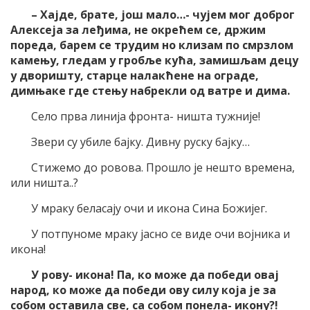
– Хајде, брате, још мало…- чујем мог доброг
Алексеја за леђима, не окрећем се, држим
пореда, барем се трудим но клизам по смрзлом
камењу, гледам у гробље кућа, замишљам децу
у дворишту, старце налакћене на ограде,
димњаке где стењу набрекли од ватре и дима.
Село прва линија фронта- ништа тужније!
Звери су убиле бајку. Дивну руску бајку…
Стижемо до ровова. Прошло је нешто времена,
или ништа..?
У мраку беласају очи и икона Сина Божијег.
У потпуноме мраку јасно се виде очи војника и
икона!
У рову- икона! Па, ко може да победи овај
народ, ко може да победи ову силу која је за
собом оставила све, са собом понела- икону?!