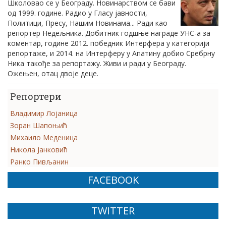
Школовао се у Београду. Новинарством се бави
од 1999. године. Радио у Гласу јавности,
Политици, Пресу, Нашим Новинама... Ради као
репортер Недељника. Добитник годшње награде УНС-а за
коментар, године 2012. победник Интерфера у категорији
репортаже, и 2014. на Интерферу у Апатину добио Сребрну
Ника такође за репортажу. Живи и ради у Београду.
Ожењен, отац двоје деце.
Репортери
Владимир Лојаница
Зоран Шапоњић
Михаило Меденица
Никола Јанковић
Ранко Пивљанин
FACEBOOK
TWITTER