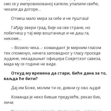
смо се у импровизованој капели, упалили свеће,
чекали да догоре…
Отмеш мало мира за себе и не пушташ!
Гађају звери град, бије на све стране, но
побегнеш у тај мир воштанице и не даш га,
никоме…
– Возило чека…- командант је мирним гласом
тек споменуо, ничега заповедног у гласу проседе
људине, некадашњег официра Совјетског савеза,
мада му се године не виде.
Откуд му времена да стари, биће дана за то,
ваљда ће бити?
Дај им Боже, молим ти се, дивни су ово људи!
Команда је неко бивше предузеће, рекао бих,
личи.