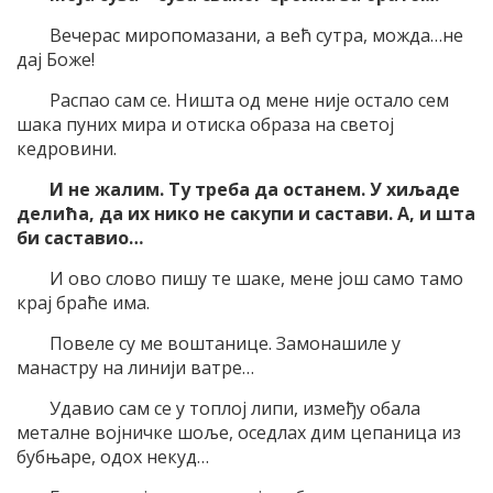
Вечерас миропомазани, а већ сутра, можда…не
дај Боже!
Распао сам се. Ништа од мене није остало сем
шака пуних мира и отиска образа на светој
кедровини.
И не жалим. Ту треба да останем. У хиљаде
делића, да их нико не сакупи и састави. А, и шта
би саставио…
И ово слово пишу те шаке, мене још само тамо
крај браће има.
Повеле су ме воштанице. Замонашиле у
манастру на линији ватре…
Удавио сам се у топлој липи, између обала
металне војничке шоље, оседлах дим цепаница из
бубњаре, одох некуд…