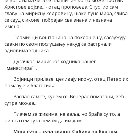
је Бог с нама чега се плашити?! Ко то може против
Христове војске…- отац проповеда. Спустио сам
главу на мирисну кедровину, шаке пуне мира, слива
се свуд с иконе, побрајам сва знана и незнана
имена…
Пламичци воштаница на поклоњењу, саслужују,
сваки по свом послушању некуд се растрчали
здиовима ходника.
Дугачког, мирисног ходника нашег
„манастира“…
Војници прилазе, целивају икону, отац Петар их
помазује и благосиља.
Распао сам се, кунем се! Вечерас помазани, већ
сутра можда…
Плачем за живима, не ваља, но браћа су то, а
ништа сем суза немам да им дам.
Моја суза – суза сваког Србина за братом.