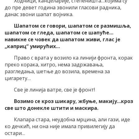
Ходници, канцеларије, степеништа…којима су
до пре девет година звонили гласови радника,
данас звони шапат војника.
Шапатом се говори, шапатом се размишља,
шапатом се гледа, шапатом се шапуће…
навикне се човек да шапатом живи, глас је
„каприц“ умирућих…
Право с врата у возило ка линији фронта, корак
преко корака, хитро, нема задржавања,
разгледања, шетње до возила, времена за
цигарету…
Све је линија ватре, све је фронт!
Возимо се кроз шикару, жбуње, макију…кроз
све што донекле штити и маскира.
Клапара стара, неудобна мрцина, али гази, иде
ко дечкић, ни она није имала привилегију да
остари…