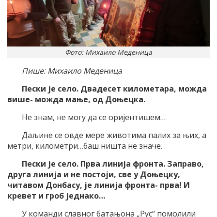
Фото: Михаило Меденица
Пише: Михаило Меденица
Пески је село. Двадесет километара, можда
више- можда мање, од Доњецка.
Не знам, не могу да се оријентишем…
Даљине се овде мере животима палих за њих, а
метри, километри…баш ништа не значе.
Пески је село. Прва линија фронта. Заправо,
друга линија и не постоји, све у Доњецку,
читавом Донбасу, је линија фронта- прва! И
кревет и гроб једнако…
У команди славног батањона „Рус“ помолили