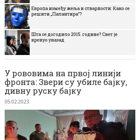
Европа између жеља и стварности: Како се
решити „Палантира“?
Шта се догодило 2015. године? Свет је
кренуо уназад
У рововима на првој линији
фронта: Звери су убиле бајку,
дивну руску бајку
05.02.2023.