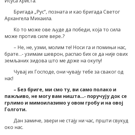
Исуса Христа.
Бригада „Рус“, позната и као бригада Светог
Архангела Михаила.
Ко то може ове људе да победи, која то сила
може против силе вере..?
– Не, не, узми, молим те! Носи га и помињи нас,
брате…- узимам шеврон, распао бих се да није ових
земљаних зидова што ме држе на окупу!
Чувај их Господе, они чувају тебе за сваког од
нас!
– Без бриге, ми смо ту, ви само полако и
пажљиво, не могу вам ништа…- поручују док се
грлимо и мимоилазимо у овом гробу и на овој
Голготи.
Дан замиче, звери не стају ни час, пршти свукуд
око нас.