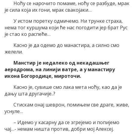
Ноћу се нарочито помаме, ноћу се разбуде, мрак
је сила која их гони, мрак свакојаки…
У истом поретку одмичемо. Ни трунке страха,
нема тог куршума који ће нас погодити јер брат Рус
је стао ко распеће…
Касно је да одемо до манастира, а силно смо
желели.
Манстир је недалеко од некадашњег
аеродрома, на линији ватре, а у манастиру
икона Богородице, мироточи.
Касно је, сувише смо лака мета ноћу, као да је
дању шта другачије..?
Стискам онај шеврон, помињем све драге, живе,
уснуле…
– Идемо у касарну да се згрејемо и попијемо
чај…- немам ништа против, добри мој Алексеј.