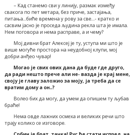
– Кад станемо сви у линију, размак између
свакога по пет метара, без приче, застајања,
питања…биће времена у рову за све…- кратко и
сасвим јасно је проседа људина рекла шта је имала.
Нем поговора и нема расправе, а и чему?
Мој дивни брат Алексеј је ту, уступа ми што је
више могуће простора на неудобној клупи, мој
добри анђео чувар!
Могао је свих ових дана да буде где друго,
да ради нешто прече али не- вазда је крај мене,
своју је главу заложио за моју, ја треба да се
вратим дому а он..?
Волео бих да могу, да умем да опишем ту љубав
браће!
Нема овде лажних осмеха и великих речи што
трају колико се изговоре.
Србин је брат, тачка! Рус ће стати испред, на