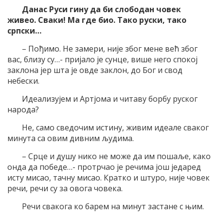
Данас Руси гину да би слободан човек
живео. Сваки! Ма где био. Тако руски, тако
српски…
– Пођимо. Не замери, није због мене већ због
вас, близу су…- пријало је сунце, више него спокој
заклона јер шта је овде заклон, до Бог и свод
небески.
Идеализујем и Артјома и читаву борбу руског
народа?
Не, само сведочим истину, живим идеале сваког
минута са овим дивним људима.
– Срце и душу нико не може да им пошаље, како
онда да победе…- протрчао је речима још једаред
исту мисао, тачну мисао. Кратко и штуро, није човек
речи, речи су за овога човека.
Речи свакога ко барем на минут застане с њим.