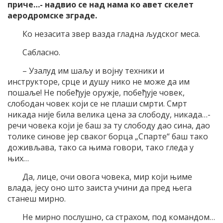
приче…- надвио се над нама ко авет скелет
аеродромске зграде.
Ко незасита звер вазда гладна људског меса.
Сабласно.
– Узалуд им шаљу и војну техники и
инструкторе, срце и душу нико не може да им
пошаље! Не побеђује оружје, побеђује човек,
слободан човек који се не плаши смрти. Смрт
никада није била велика цена за слободу, никада…-
речи човека који је баш за ту слободу дао сина, дао
толике синове јер сваког борца „Спарте“ баш тако
доживљава, тако са њима говори, тако гледа у
њих…
Да, лице, очи овога човека, мир који њиме
влада, јесу оно што заиста учини да пред њега
станеш мирно.
Не мирно послушно, са страхом, под командом…