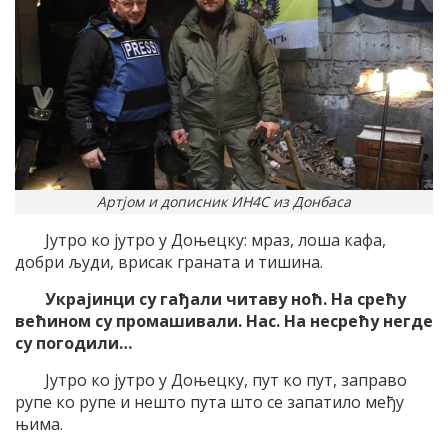
Артјом и дописник ИН4С из Донбаса
Јутро ко јутро у Доњецку: мраз, лоша кафа,
добри људи, врисак граната и тишина.
Украјинци су гађали читаву ноћ. На срећу
већином су промашивали. Нас. На несрећу негде
су погодили…
Јутро ко јутро у Доњецку, пут ко пут, заправо
рупе ко рупе и нешто пута што се запатило међу
њима.