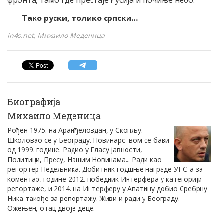
Тако руски, толико српски…
in4s.net, Михаило Меденица
Биографија
Михаило Меденица
Рођен 1975. на Аранђеловдан, у Скопљу.
Школовао се у Београду. Новинарством се бави
од 1999. године. Радио у Гласу јавности,
Политици, Пресу, Нашим Новинама... Ради као
репортер Недељника. Добитник годшње награде УНС-а за
коментар, године 2012. победник Интерфера у категорији
репортаже, и 2014. на Интерферу у Апатину добио Сребрну
Ника такође за репортажу. Живи и ради у Београду.
Ожењен, отац двоје деце.