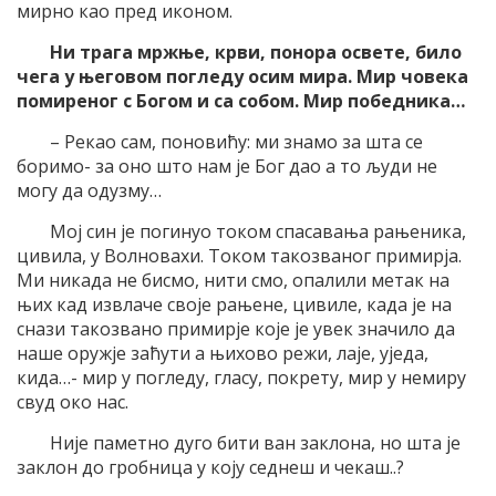
мирно као пред иконом.
Ни трага мржње, крви, понора освете, било
чега у његовом погледу осим мира. Мир човека
помиреног с Богом и са собом. Мир победника…
– Рекао сам, поновићу: ми знамо за шта се
боримо- за оно што нам је Бог дао а то људи не
могу да одузму…
Мој син је погинуо током спасавања рањеника,
цивила, у Волновахи. Током такозваног примирја.
Ми никада не бисмо, нити смо, опалили метак на
њих кад извлаче своје рањене, цивиле, када је на
снази такозвано примирје које је увек значило да
наше оружје заћути а њихово режи, лаје, уједа,
кида…- мир у погледу, гласу, покрету, мир у немиру
свуд око нас.
Није паметно дуго бити ван заклона, но шта је
заклон до гробница у коју седнеш и чекаш..?