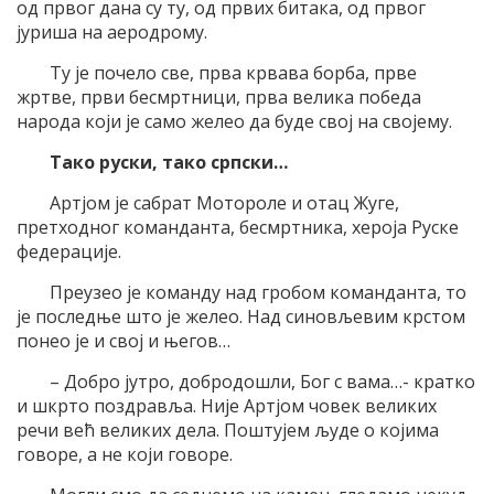
од првог дана су ту, од првих битака, од првог
јуриша на аеродрому.
Ту је почело све, прва крвава борба, прве
жртве, први бесмртници, прва велика победа
народа који је само желео да буде свој на својему.
Тако руски, тако српски…
Артјом је сабрат Мотороле и отац Жуге,
претходног команданта, бесмртника, хероја Руске
федерације.
Преузео је команду над гробом команданта, то
је последње што је желео. Над синовљевим крстом
понео је и свој и његов…
– Добро јутро, добродошли, Бог с вама…- кратко
и шкрто поздравља. Није Артјом човек великих
речи већ великих дела. Поштујем људе о којима
говоре, а не који говоре.