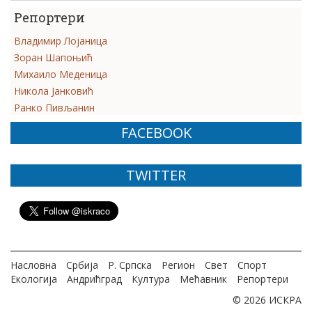
Репортери
Владимир Лојаница
Зоран Шапоњић
Михаило Меденица
Никола Јанковић
Ранко Пивљанин
FACEBOOK
TWITTER
Насловна
Србија
Р. Српска
Регион
Свет
Спорт
Екологија
Андрићград
Култура
Мећавник
Репортери
© 2026 ИСКРА