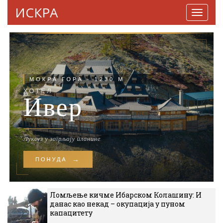
ИСКРА
Навига
Ломљење кичме Ибарском Колашину: И
данас као некад – окупација у пуном
капацитету