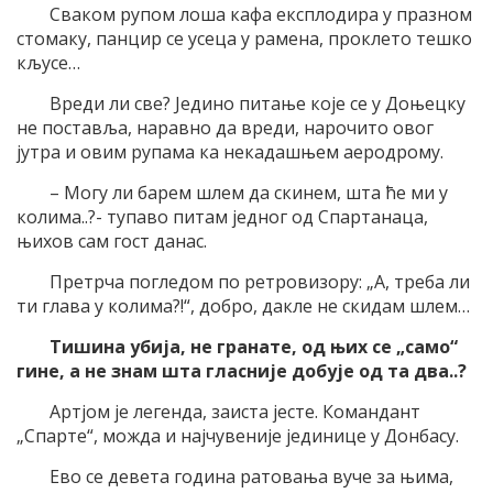
Сваком рупом лоша кафа експлодира у празном
стомаку, панцир се усеца у рамена, проклето тешко
кљусе…
Вреди ли све? Једино питање које се у Доњецку
не поставља, наравно да вреди, нарочито овог
јутра и овим рупама ка некадашњем аеродрому.
– Могу ли барем шлем да скинем, шта ће ми у
колима..?- тупаво питам једног од Спартанаца,
њихов сам гост данас.
Претрча погледом по ретровизору: „А, треба ли
ти глава у колима?!“, добро, дакле не скидам шлем…
Тишина убија, не гранате, од њих се „само“
гине, а не знам шта гласније добује од та два..?
Артјом је легенда, заиста јесте. Командант
„Спарте“, можда и најчувеније јединице у Донбасу.
Ево се девета година ратовања вуче за њима,