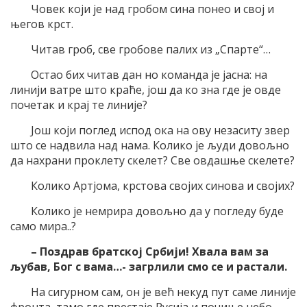
Човек који је над гробом сина понео и свој и
његов крст.
Читав гроб, све гробове палих из „Спарте“…
Остао бих читав дан но команда је јасна: на
линији ватре што краће, још да ко зна где је овде
почетак и крај те линије?
Још који поглед испод ока на ову незаситу звер
што се надвила над нама. Колико је људи довољно
да нахрани проклету скелет? Све овдашње скелете?
Колико Артјома, крстова својих синова и својих?
Колико је немрира довољно да у погледу буде
само мира..?
– Поздрав братској Србији! Хвала вам за
љубав, Бог с вама…- загрлили смо се и растали.
На сигурном сам, он је већ некуд пут саме линије
фронта, тамо где престаје Русија и почиње небо.