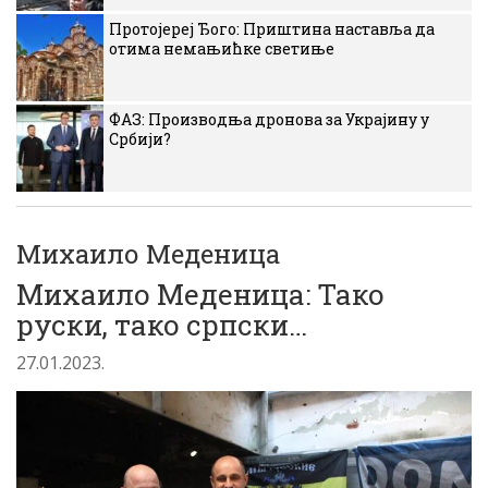
Протојереј Ђого: Приштина наставља да
отима немањићке светиње
ФАЗ: Производња дронова за Украјину у
Србији?
Михаило Меденица
Михаило Меденица: Тако
руски, тако српски…
27.01.2023.