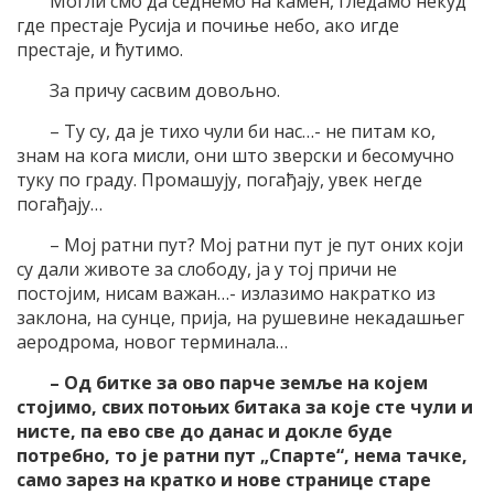
Могли смо да седнемо на камен, гледамо некуд
где престаје Русија и почиње небо, ако игде
престаје, и ћутимо.
За причу сасвим довољно.
– Ту су, да је тихо чули би нас…- не питам ко,
знам на кога мисли, они што зверски и бесомучно
туку по граду. Промашују, погађају, увек негде
погађају…
– Мој ратни пут? Мој ратни пут је пут оних који
су дали животе за слободу, ја у тој причи не
постојим, нисам важан…- излазимо накратко из
заклона, на сунце, прија, на рушевине некадашњег
аеродрома, новог терминала…
– Од битке за ово парче земље на којем
стојимо, свих потоњих битака за које сте чули и
нисте, па ево све до данас и докле буде
потребно, то је ратни пут „Спарте“, нема тачке,
само зарез на кратко и нове странице старе