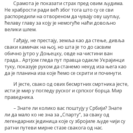
Срамота је показати страх пред овим људима.
Не храбрости ради већ због тога што су се сви
распоредили на отвореном да чувају ову шупљу,
ћелаву главу за коју је немогуће наћи довољно
велики шлем.
Гађају, не престају, земља као да стење, дивља
сваки камичак на њој, но шта је то до сасвим
обично јутро у Доњецку, овде на чистини ван
града… Артјом гледа пут правца одакле Украјинци
туку, показује руком да станемо некуд иза њега као
да је планина иза које ћемо се скрити и починути.
И јесте, свако од ових бесмртних смртника јесте,
исти је мир у погледу руског и српског борца. Мир
праведника.
– Знате ли колико вас поштују у Србији? Знате
ли да мало ко не зна за „Спарту“, за сваку од
легендарних јединица које су збројиле људе чији су
ратни путеви мирне стазе свакога од нас.