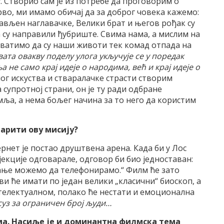
. Створио сам је из потребе да проговорим о
Прво, ми имамо обичај да за доброг човека кажемо:
стављен наглавачке, Велики брат и његов рођак су
а су направили ђубриште. Свима нама, а мислим на
ихватимо да су наши животи тек комад отпада на
ата овакву поделу улога укључује се у поредак
 не само крај идеје о народима, већ и крај идеје о
ног искуства и стваралачке страсти створим
 супротној страни, он је ту ради одбране
ља, а нема бољег начина за то него да користим
арити ову мисију?
нет је постао друштвена арена. Када би у Лос
екције одговарале, одговор би био једноставан:
дање можемо да телефонирамо.“ Филм ће зато
и ће имати по један велики „класични“ биоскоп, а
интелектуалном, полако ће нестати и емоционална
суз за ограничен број људи…
ма. Насиље је и доминантна филмска тема