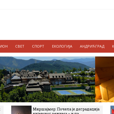
ГИОН
СВЕТ
СПОРТ
ЕКОЛОГИЈА
АНДРИЋГРАД
к
Миршајмер: Почела је деградација
кијевског режима – и на