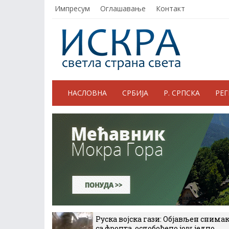
Импресум
Оглашавање
Контакт
НАСЛОВНА
СРБИЈА
Р. СРПСКА
РЕ
Руска војска гази: Објављен снима
са фронта, ослобођено још једно