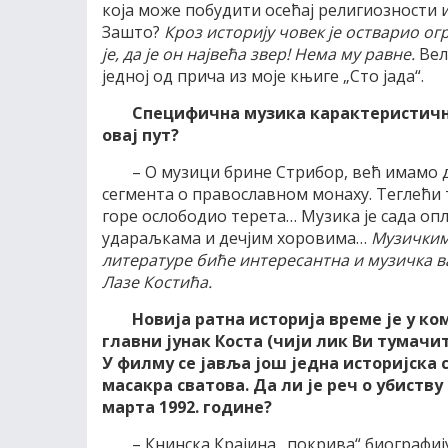
која може побудити осећај религиозности и
Зашто?
Кроз историју човек је остварио ог
је, да је он највећа звер! Нема му равне.
Вели
једној од прича из моје књиге „Сто јада“.
Специфична музика карактеристична
овај пут?
– О музици брине Стрибор, већ имамо д
сегмента о православном монаху. Теглећи т
горе ослободио терета… Музика је сада о
удараљкама и дечјим хоровима…
Музичким
литературе биће интересантна и музичка 
Лазе Костића.
Новија ратна историја време је у ко
главни јунак Коста (чији лик Ви тумачи
У филму се јавља још једна историјска 
масакра сватова. Да ли је реч о убиств
марта 1992. године?
– Книнска Крајина „покрива“ биографиј