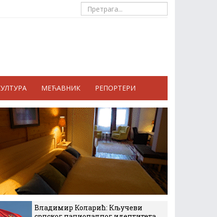
КУЛТУРА
МЕЋАВНИК
РЕПОРТЕРИ
Владимир Коларић: Кључеви
српског националног идентитета