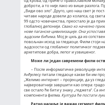
од крова, од приче о православном монаху
доброти, а то није лако из више разлога. 
„Види ово зло“. Друго, цео наш свет је по
читаве народе довели до колапса, од свет
99 одсто човечанства, преостало је да пр
глобалној депонији.
Свако ко начелно прихв
нове паганске цивилизације. Она успоставља
људским бићима.
Мој је циљ да из сопстве
повољнан исход за гледаоце. Филм стоји на
људскости од глобалног политичког подзем
архетипове добра, лепог и узвишеног.
Може ли један савремени филм оств
– После информатичке револуције интер
Анђелесу питали гледаоце какве би им прој
„Желимо интернет – пројекције, да уз гле
највероватније завршити као опера: градов
све остало ће бити у знаку „геджета“. Са 
компонента филма.
Култура ће постати лук
Ратно насиље је важан сегмент фил