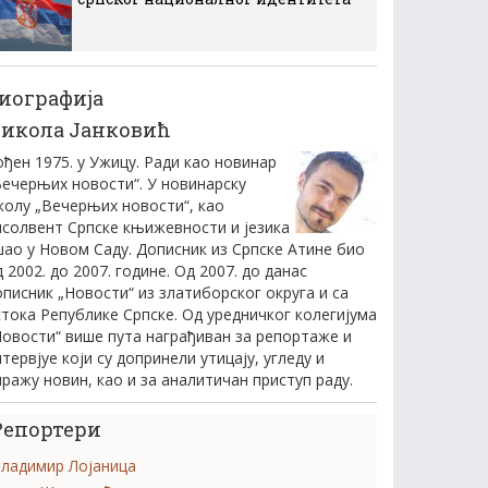
иографија
икола Јанковић
ођен 1975. у Ужицу. Ради као новинар
Вечерњих новости“. У новинарску
колу „Вечерњих новости“, као
псолвент Српске књижевности и језика
шао у Новом Саду. Дописник из Српске Атине био
 2002. до 2007. године. Од 2007. до данас
описник „Новости“ из златиборског округа и са
стока Републике Српске. Од уредничког колегијума
Новости“ више пута награђиван за репортаже и
тервјуе који су допринели утицају, угледу и
иражу новин, као и за аналитичан приступ раду.
Репортери
ладимир Лојаница