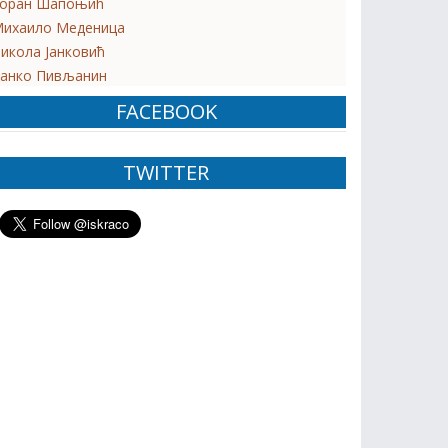
оран Шапоњић
ихаило Меденица
икола Јанковић
анко Пивљанин
FACEBOOK
TWITTER