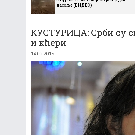
насеље (ВИДЕО)
КУСТУРИЦА: Срби су св
и кћери
14.02.2015.