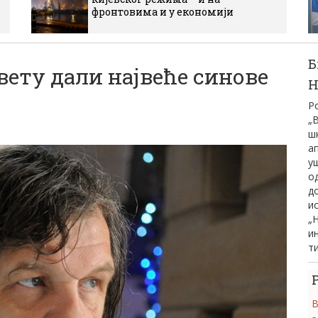
фронтовима и у економији
Б
ету дали највеће синове
Н
Р
„
ш
а
у
од
д
и
„
ин
т
В