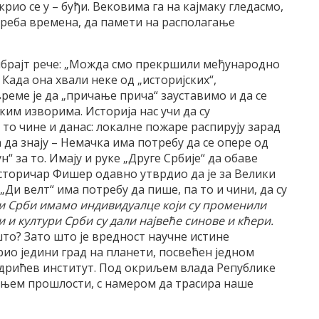
рио се у – буђи. Вековима га на кајмаку гледасмо,
 треба времена, да памети на располагање
Олбрајт рече: „Можда смо прекршили међународно
Када она хвали неке од „историјских“,
реме је да „причање прича“ зауставимо и да се
им изворима. Историја нас учи да су
то чине и данас: локалне пожаре распирују зарад
да знају – Немачка има потребу да се опере од
н“ за то. Имају и руке „Друге Србије“ да обаве
историчар Фишер одавно утврдио да је за Велики
Ди велт“ има потребу да пише, па то и чини, да су
и Срби имамо индивидуалце који су променили
 и култури Срби су дали највеће синове и кћери.
што? Зато што је вредност научне истине
рио једини град на планети, посвећен једном
ндрићев институт. Под окриљем влада Републике
вањем прошлости, с намером да трасира наше