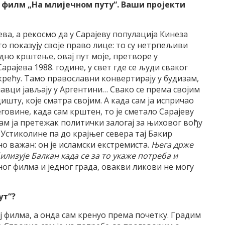
 филм „На млијечном путу“. Ваши пројекти
ва, а рекосмо да у Сарајеву популација Кинеза
то показују своје право лице: то су нетрпељиви
једно крштење, овај пут моје, претворе у
арајева 1988. године, у свет где се људи сваког
крећу. Тамо православни конвертирају у будизам,
лавци јављају у Аргентини… Свако се према својим
шту, које сматра својим. А када сам ја испричао
говине, када сам крштен, то је сметало Сарајеву
ам ја претежак политички залогај за њиховог вођу
Устиколине па до крајњег севера тај Бакир
но важан: он је исламски екстремиста.
Њега држе
лизује Балкан када се за то укаже потреба и
ног филма и једног града, овакви ликови не могу
ут“?
ј филма, а онда сам кренуо према почетку. Градим