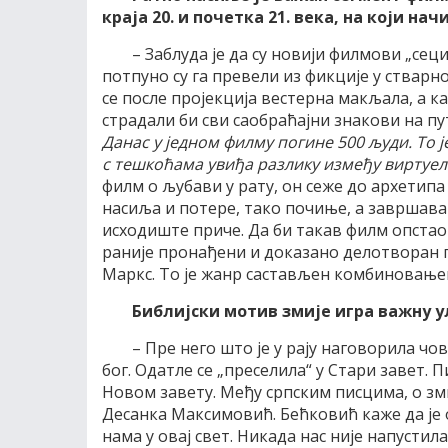
краја 20. и почетка 21. века, на који на
– Заблуда је да су новији филмови „сеци
потпуно су га превели из фикције у стварно
се после пројекција вестерна макљала, а к
страдали би сви саобраћајни знакови на пут
Данас у једном филму погине 500 људи. То ј
с тешкоћама увиђа разлику између виртуел
филм о љубави у рату, он сеже до архетипа
насиља и потере, тако почиње, а завршава 
исходиште приче. Да би такав филм опстао
раније пронађени и доказано делотворан 
Маркс. То је жанр састављен комбиновањем
Библијски мотив змије игра важну ул
– Пре него што је у рају наговорила чов
бог. Одатле се „преселила“ у Стари завет. 
Новом завету. Међу српским писцима, о зм
Десанка Максимовић. Бећковић каже да је он
нама у овај свет. Никада нас није напустил