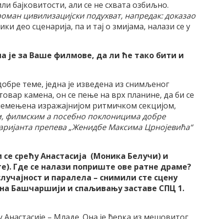
ли бајковитости, али се не схвата озбиљно.
роман цивилизацијски подухват, напредак: доказао
ки део сценарија, па и тај о змијама, налази се у
 је за Ваше филмове, да ли ће тако бити и
обре теме, једна је изведена из снимљеног
овар камена, он се пење на врх планине, да би се
племењена изражајнијом ритмичком секцијом,
, филмским а посебно поклоницима добре
варијанта препева „Женидбе Максима Црнојевића“
м се срећу Анастасија (Моника Белучи) и
те). Где се налази поприште ове ратне драме?
случајност и паралела – снимили сте сцену
у на Башчаршији и спаљивању заставе СПЦ 1.
у Анастасије – Младе. Она је ћерка из мешовитог