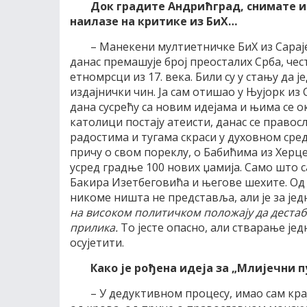
Док градите Андрићград, снимате и
наилазе на критике из БиХ…
– Манекени мултиетничке БиХ из Сараје
данас премашује број преосталих Срба, чес
етномрсци из 17. века. Били су у стању да 
издајнички чин. Ја сам отишао у Њујорк из С
дана сусрећу са новим идејама и њима се о
католици постају атеисти, данас се правос
радостима и тугама скраси у духовном среди
причу о свом пореклу, о Бабићима из Херце
усред градње 100 нових џамија. Само што с
Бакира Изетбеговића и његове шехите. Од 
никоме ништа не представља, али је за јед
на високом политичком положају да дестаби
прилика.
То јесте опасно, али стварање јед
осујетити.
Како је рођена идеја за „Млијечни п
– У дедуктивном процесу, имао сам кра