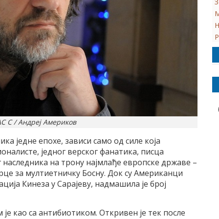
З
М
Н
Р
С С / Андреј Америков
ка једне епохе, зависи само од силе која
налисте, једног верског фанатика, писца
г наследника на трону најмлађе европске државе –
орце за мултиетничку Босну. Док су Американци
ција Кинеза у Сарајеву, надмашила је број
 је као са антибиотиком. Откривен је тек после