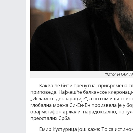
Фото: ИТАР ТА
Каква ће бити тренутна, привремена сли
приповеда. Најжешће балканске клеронацио
„Исламске декларације“, а потом и његово
глобална мрежа Си-Ен-Ен произвела је у б
овај мегафон држали, парадоксално, попула
преосталих Срба.
Емир Кустурица још каже: То са истином