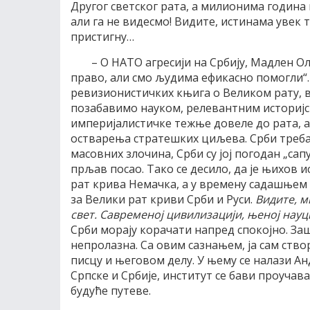
Другог светског рата, а милионима година к
али га не видесмо! Видите, истинама увек
пристигну…
– О НАТО агресији на Србију, Мадлен 
право, али смо људима ефикасно помогли“. 
ревизионистичких књига о Великом рату, в
позабавимо науком, релевантним историјск
империјалистичке тежње довеле до рата, а 
остварења стратешких циљева. Срби треба 
масовних злочина, Срби су јој погодан „сапу
прљав посао. Тако се десило, да је њихов 
рат крива Немачка, а у времену садашњем „
за Велики рат криви Срби и Руси.
Видите, м
свет. Савременој цивилизацији, њеној науци
Срби морају корачати напред спокојно. За
непролазна. Са овим сазнањем, ја сам ство
писцу и његовом делу. У њему се налази А
Српске и Србије, институт се бави проуча
будуће путеве.