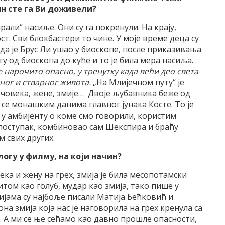
чин сте га Ви доживели?
рали“ насиље. Они су га покренули. На крају,
ст. Сви блокбастери то чине. У моје време деца су
ада је Брус Ли ушао у биоскопе, после приказивања
у од биоскопа до куће и то је била мера насиља.
е нарочито опасно, у тренутку када већи део света
ног и стварног живота.
„На Млијечном путу“ је
 човека, жене, змије… Двоје љубавника беже од
се монашким данима главног јунака Косте. То је
 у амбијенту о коме смо говорили, користим
поступак, комбиновао сам Шекспира и браћу
 свих других.
огу у филму, на који начин?
ека и жену на грех, змија је била месопотамски
Питом као голуб, мудар као змија, тако пише у
ијама су најбоље писали Матија Бећковић и
а змија која нас је наговорила на грех кренула са
а. А ми се ње сећамо као давно прошле опасности,