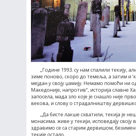
„Године 1993. су нам спалили текију, а
зиме поново, скоро до темеља, а затим и
мејдан у своју џамију. Немамо помоћи ни о
Македоније, напротив“, историја славне Хар
запосела, мада зло које је снашло није прв
векова, и слову о страдалништву дервишко
„Да бисте лакше схватили, текија је н
монасима. живе у текији, исповедају своју 
здравимо се са старим дервишом, безимен
текије остало.