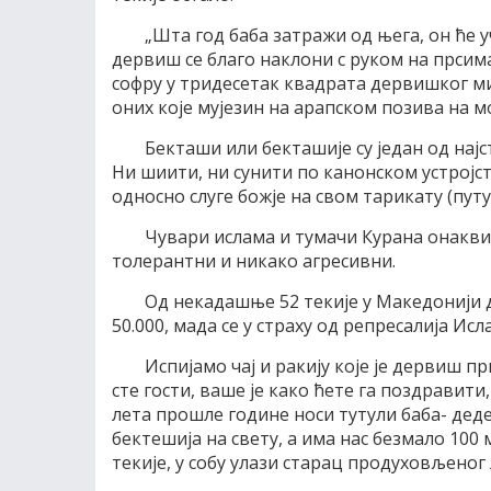
„Шта год баба затражи од њега, он ће у
дервиш се благо наклони с руком на прсима
софру у тридесетак квадрата дервишког м
оних које мујезин на арапском позива на м
Бекташи или бекташије су један од нај
Ни шиити, ни сунити по канонском устројст
односно слуге божје на свом тарикату (путу)
Чувари ислама и тумачи Курана онакви 
толерантни и никако агресивни.
Од некадашње 52 текије у Македонији да
50.000, мада се у страху од репресалија И
Испијамо чај и ракију које је дервиш п
сте гости, ваше је како ћете га поздравити
лета прошле године носи тутули баба- деде
бектешија на свету, а има нас безмало 100
текије, у собу улази старац продуховљеног