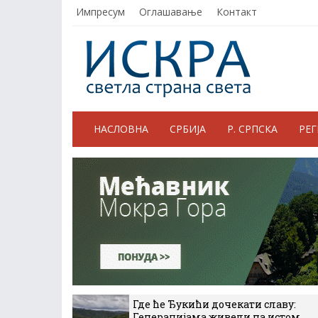
Импресум
Оглашавање
Контакт
НАСЛОВНА
СРБИЈА
Р. СРПСКА
РЕ
Где ће Ђукићи дочекати славу:
Генерацијама живели на истом