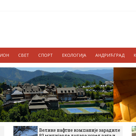
ГИОН
СВЕТ
СПОРТ
ЕКОЛОГИЈА
АНДРИЋГРАД
Велике нафтне компаније зарадиле
93 милијарде долара усред рата и