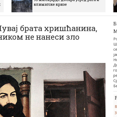
м
климатске кризе
Б
вај брата хришћанина,
М
 ником не нанеси зло
Р
Ш
се
ј
Н
Д
г
р
С
Б
В
З