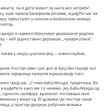
чинити, па и дати живот за њега ако затреба“,
 у знак халала Бенијевим речима, седајући нас на
ира, преосталог у силном и безбожном немиру
олитву.
старијих и најмногобројнијих дервишких редова.
ву – већ једноставно дервиши, „чувари улаза“,
.
какви у својој суштини јесу – човекољубни,
нас постоје само три, док је број бекташија око
сламске заједнице кришом изјашњавају тако.
ринео пред нас. „Стиже баба-Монди, пријатељи. Ви
, а видећете како ми то чинимо, јер баба-Мунди од
, односно халифеја- врховног поглавара свих
 милиона у више од 30 држава где постоје наше
 лица, у пратнји двојице робусних момака.