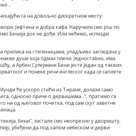
ање…
 чекајући га на довољно дискретном месту.
говори. Јефтина и добра кафа. Наручили смо још по
ћемо Бенија док не дође. Или нећемо, испизди
ена прилика на степеницама, упадљиво загледана у
 онакве душе која одмах плени. Једноставно, има
ћу, а Арбен Сулејмани Бени јесте један од таквих.
хрватског и понеке речи енглеског када се саплете
Мунди ће ускоро стићи из Тиране, долази само
 њега, односно приче о дервишима…“, пратимо га
ого ни од његовог почетка, под сам скут заветне
банаца.
 текија, Бени“, застали смо неопрезно у дворишту,
ију, убеђени да под капом небеском и дерви-