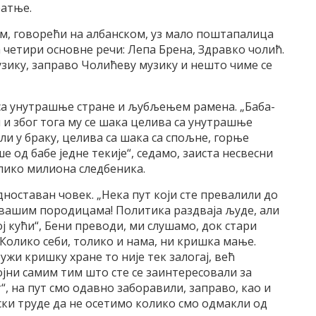
ратње.
њим, говорећи на албанском, уз мало поштапалица
на четири основне речи: Лепа Брена, Здравко чолић.
узику, заправо Чолићеву музику и нешто чиме се
са унутрашње стране и љубљењем рамена. „Баба-
 и због тога му се шака целива са унутрашње
и у браку, целива са шака са спољне, горње
 од бабе једне текије“, седамо, заиста несвесни
олико милиона следбеника.
дноставан човек. „Нека пут који сте превалили до
 вашим породицама! Политика раздваја људе, али
ојој кући“, Бени преводи, ми слушамо, док стари
. Колико себи, толико и нама, ни кришка мање.
ужи кришку хране то није тек залогај, већ
тојни самим тим што сте се заинтересовали за
, на пут смо одавно заборавили, заправо, као и
ојски труде да не осетимо колико смо одмакли од