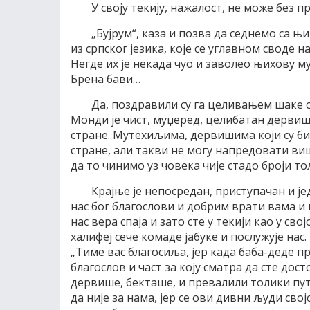
У своју текију, нажалост, не може без п
„Бујрум“, каза и позва да седнемо са 
из српског језика, које се углавном своде 
Негде их је некада чуо и заволео њихову м
Брена бави…
Да, поздравили су га целивањем шаке 
Монди је чист, муџеред, целибатан дервиш
стране. Мутехиљима, дервишима који су бил
стране, али такви не могу напредовати више
да то чинимо уз човека чије стадо броји т
Крајње је непосредан, приступачан и је
нас бог благослови и добрим врати вама и
нас вера спаја и зато сте у текији као у св
халифеј сече комаде јабуке и послужује нас
„Тиме вас благосиља, јер када баба-деде пр
благослов и част за коју сматра да сте дос
дервише, бекташе, и превалили толики пут“
да није за нама, јер се ови дивни људи св