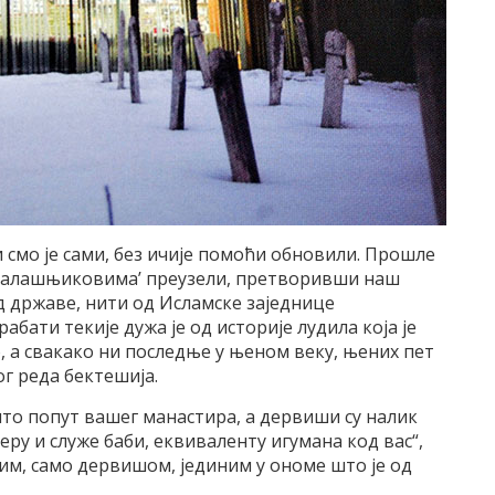
ли смо је сами, без ичије помоћи обновили. Прошле
 ‘калашњиковима’ преузели, претворивши наш
д државе, нити од Исламске заједнице
абати текије дужа је од историје лудила која је
о, а свакако ни последње у њеном веку, њених пет
г реда бектешија.
ешто попут вашег манастира, а дервиши су налик
веру и служе баби, еквиваленту игумана код вас“,
им, само дервишом, јединим у ономе што је од