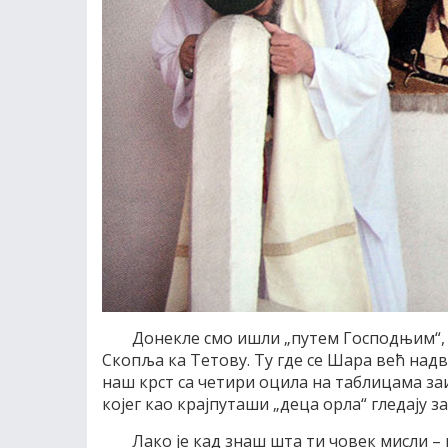
Донекле смо ишли „путем Господњим“,
Скопља ка Тетову. Ту где се Шара већ над
наш крст са четири оцила на таблицама заи
којег као крајпуташи „деца орла“ гледају з
Лако је кад знаш шта ти човек мисли –