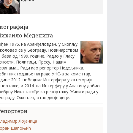
иографија
ихаило Меденица
ођен 1975. на Аранђеловдан, у Скопљу.
коловао се у Београду. Новинарством
 бави од 1999. године. Радио у Гласу
авности, Политици, Пресу, Нашим
овинама... Ради као репортер Недељника.
обитник годшње награде УНС-а за коментар,
одине 2012. победник Интерфера у категорији
епортаже, и 2014. на Интерферу у Апатину добио
ребрну Ника такође за репортажу. Живи и ради у
еограду. Ожењен, отац двоје деце.
Репортери
ладимир Лојаница
оран Шапоњић