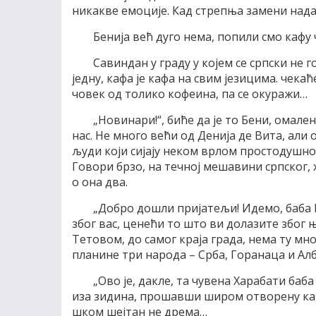
никакве емоције. Кад стрепња замени над
Бенија већ дуго нема, попили смо кафу
Савиндан у граду у којем се српски не 
једну, кафа је кафа на свим језицима. чека
човек од толико кофеина, па се окуражи…
„Новинари!“, биће да је то Бени, омал
нас. Не много већи од Денија де Вита, али
људи који сијају неком врлом простодушнош
Говори брзо, на течној мешавини српског, 
о она два.
„Добро дошли пријатељи! Идемо, баба 
због вас, ценећи то што ви долазите због
Тетовом, до самог краја града, нема ту мн
планине три народа – Срба, Горанаца и Ал
„Ово је, дакле, та чувена Харабати баба
иза зидина, прошавши широм отворену кап
шком шејтан не дрема…