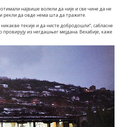
е отимали највише волели да није и све чине да не
 и рекли да овде нема шта да тражите.
 никакве текије и да нисте добродошли“, сабласне
о провирују из негдашњег мејдана. Вехабије, каже