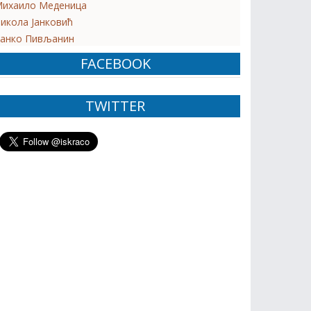
ихаило Меденица
икола Јанковић
анко Пивљанин
FACEBOOK
TWITTER