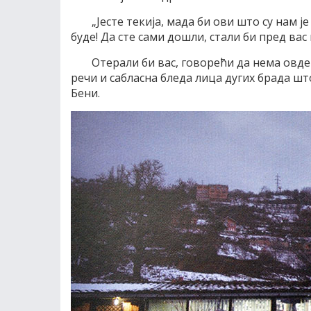
„Јесте текија, мада би ови што су нам ј
буде! Да сте сами дошли, стали би пред вас
Отерали би вас, говорећи да нема овде
речи и сабласна бледа лица дугих брада шт
Бени.