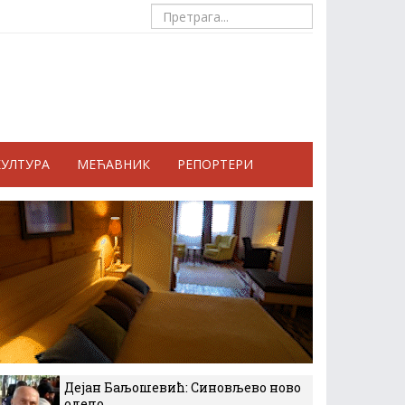
КУЛТУРА
МЕЋАВНИК
РЕПОРТЕРИ
Дејан Баљошевић: Синовљево ново
одело