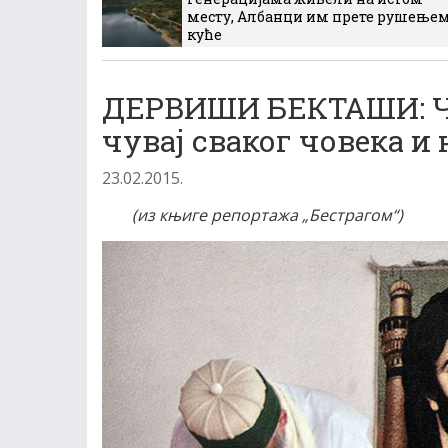
месту, Албанци им прете рушење
куће
ДЕРВИШИ БЕКТАШИ: Чу
чувај сваког човека и
23.02.2015.
(из књиге репортажа „Бестрагом“)