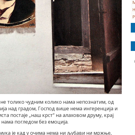
М
Н
Р
 не толико чудним колико нама непознатим, од
вија над градом, Господ више нема ингеренција и
ста постаје „наш крст“ на алаховом друму, крај
а нама погледом без емоција.
 мука је кад у очима нема ни љубави ни мржње,