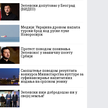
Зеленски допутовао у Београд
(ВИДЕО)
Медији: Украјина дроном напала
турски брод код руске луке
Новоросијск
Протест поводом позивања
Зеленског у званичну посету
Србији
Саопштење поводом резултата
конкурса Министарства културе за
суфинансирање капиталних
издања на српском језику
Зеленски није добродошао ни у
својој земљи!