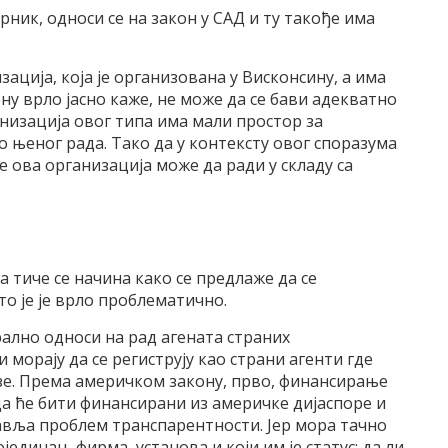
рник, односи се на закон у САД и ту такође има
ација, која је организована у Висконсину, а има
ну врло јасно каже, не може да се бави адекватно
низација овог типа има мали простор за
о њеног рада. Тако да у контексту овог споразума
е ова организација може да ради у складу са
оја тиче се начина како се предлаже да се
то је је врло проблематично.
рално односи на рад агената страних
 морају да се региструју као страни агенти где
зе. Према америчком закону, прво, финансирање
да ће бити финансирани из америчке дијаспоре и
јавља проблем транспарентности. Јер мора тачно
ојединац, фирма, установа и који им је статус: да ли