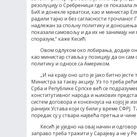
резолуцију о Сребреници где се показала
БиХ и донекле хрватски, као и министар Е
радили тајно и без сагласности трочланог 
надлежан за спољну политику и доношења о
показали самовољу и да их не занимају ни 
споразум,“ каже Кесић.
Овом одлуком око лобирања, додаје он,
као министар ставља у позицију да он сам 
политику и односе са Америком.
„И на крају оно што је јако битно јесте
Министра за такву акцију. Уз то треба рећи
Срба и Републике Српске већ се подразумев
конститутивног народа и њихових предста
систем договора и консензуса на којој је из
ранијих Устава који су били у време СФРЈ. 
поредак су у ствари највећа претња и чине 
Кесић је уједно на овај начин и одгов
заправо треба тражити у Сарајеву а не у Р