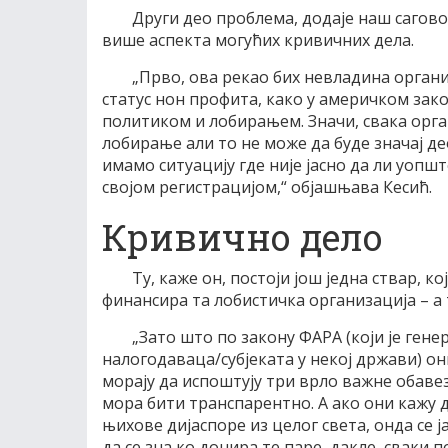
Други део проблема, додаје наш сагово
више аспекта могућих кривичних дела.
„Прво, ова рекао бих невладина организ
статус нон профита, како у америчком зако
политиком и лобирањем. Значи, свака орга
лобирање али то не може да буде значај де
имамо ситуацију где није јасно да ли уопшт
својом регистрацијом,“ објашњава Кесић.
Кривично дело
Ту, каже он, постоји још једна ствар, к
финансира та лобистичка организација – а 
„Зато што по закону ФАРА (који је гене
налогодаваца/субјеката у некој држави) они
морају да испоштују три врло важне обаве
мора бити транспарентно. А ако они кажу 
њихове дијаспоре из целог света, онда се 
да се зна ко донира те паре, дакле, сваки п