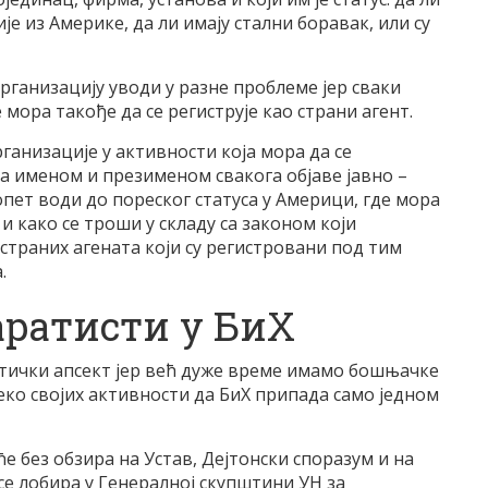
је из Америке, да ли имају стални боравак, или су
рганизацију уводи у разне проблеме јер сваки
мора такође да се региструје као страни агент.
ганизације у активности која мора да се
да именом и презименом свакога објаве јавно –
 опет води до пореског статуса у Америци, где мора
 и како се троши у складу са законом који
страних агената који су регистровани под тим
.
паратисти у БиХ
литички апсект јер већ дуже време имамо бошњачке
еко својих активности да БиХ припада само једном
е без обзира на Устав, Дејтонски споразум и на
 се лобира у Генералној скупштини УН за