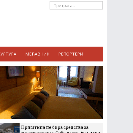
КУЛТУРА
МЕЋАВНИК
РЕПОРТЕРИ
Приштина не бира средства за
малтретирање Срба – циљ је њихов