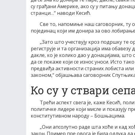
су грађани Америке, ако су у питању донаци
странци…“ наводи Кесић.
Све то, напомиње наш саговорник, ту о
појединац који им донира за ово лобирање 
„Зато што учествују кроз подршку те ор
региструје и та организација има обавезу 
дакле, ко је колико дао у донацијама, што
да се покаже који се износ уноси. Исто тако
предвиђа активности страних лобиста или 
законом,“ објашњава саговорник Спутњика
Ко су у ствари се
Трећи аспект свега је, каже Кесић, по
политичке лидере који мисле и показују пр
конститутивном народу – Бошњацима.
„Они апсолутно раде шта хоће и кад хоћ
закон. Пример пре овога је била одлука да