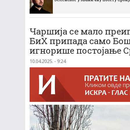
Чаршија се мало преиг
БиХ припада само Бош
игнорише постојање С
10.04.2025. - 9:24