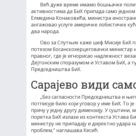
Већ дуже време имамо бошњачке полити
активностима да БиХ припада само једно
Елмедина Конаковића, министра инострани
ангажовао услуге америчке лобистичке куће
два народа.
Ово за Спутњик каже шеф Мисије БиХ пр
потезом босанскохерцеговачки министар и
правног, где је игнорисао надлежност веза
Дејтонским споразумом и Уставом БиХ, а ту
Председништва БиХ.
Сарајево види са
„Без сагласности Председништва и њег
потписује било који уговор у име БиХ. То ј
причу у једну другу димензију. У суштини, 
поретка БиХ излази из контекста Устава Б
министру не припадају и директно удара на
проблем,“ наглашава Кесић.