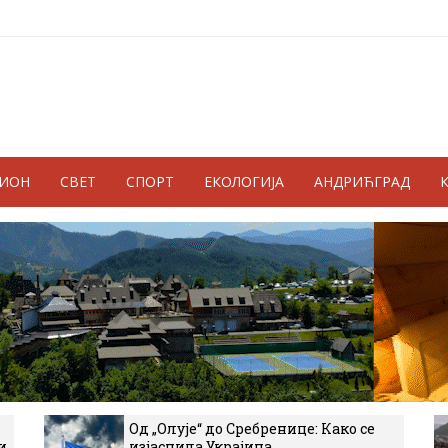
ГИОН
СВЕТ
СПОРТ
ЕКОЛОГИЈА
АНДРИЋГРАД
Од „Олује“ до Сребренице: Како се
и
изјаснила Украјина