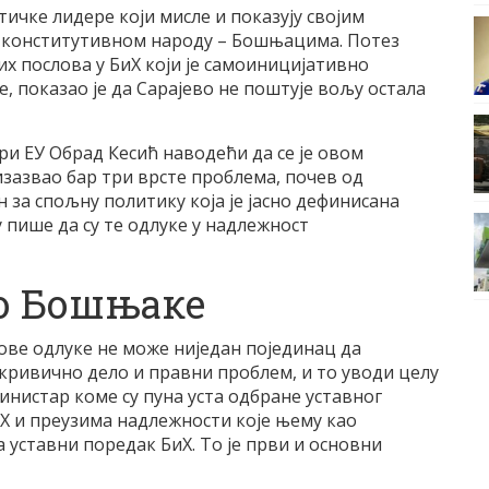
чке лидере који мисле и показују својим
м конститутивном народу – Бошњацима. Потез
х послова у БиХ који је самоиницијативно
, показао је да Сарајево не поштује вољу остала
и ЕУ Обрад Кесић наводећи да се је овом
зазвао бар три врсте проблема, почев од
н за спољну политику која је јасно дефинисана
 пише да су те одлуке у надлежност
мо Бошњаке
ове одлуке не може ниједан појединац да
е кривично дело и правни проблем, и то уводи целу
министар коме су пуна уста одбране уставног
иХ и преузима надлежности које њему као
 уставни поредак БиХ. То је први и основни