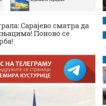
рала: Сарајево сматра да
њацима! Поново се
рба!