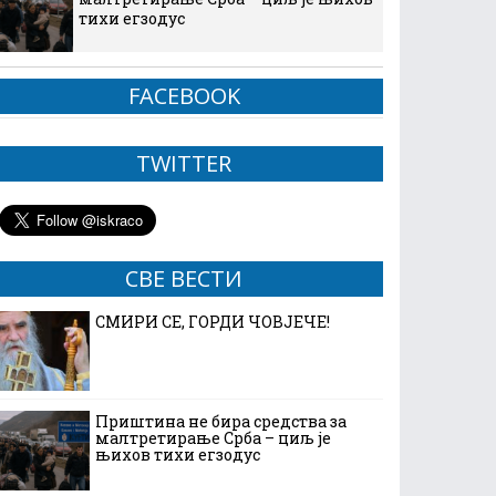
тихи егзодус
FACEBOOK
TWITTER
СВЕ ВЕСТИ
СМИРИ СЕ, ГОРДИ ЧОВЈЕЧЕ!
Приштина не бира средства за
малтретирање Срба – циљ је
њихов тихи егзодус