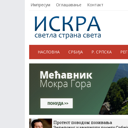
Импресум
Оглашавање
Контакт
НАСЛОВНА
СРБИЈА
Р. СРПСКА
РЕ
Протест поводом позивања
Зеленског у званичну посету Србиј