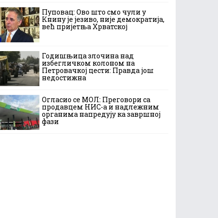
Пуповац: Ово што смо чули у
Книну је језиво, није демократија,
већ пријетња Хрватској
Годишњица злочина над
избегличком колоном на
Петровачкој цести: Правда још
недостижна
Огласио се МОЛ: Преговори са
продавцем НИС-а и надлежним
органима напредују ка завршној
фази