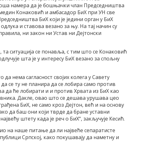
 лоша намера да је бошњачки члан Председништва
лмедин Конаковић и амбасадор БиХ при УН све
Председништва БиХ који је једини орган у БиХ
длука и ставова везано за њу. На тај начин су
правила, ни закон ни Устав ни Дејтонски
 та ситуација се понавља, с тим што се Конаковић
одлучује шта је у интересу БиХ везано за спољну
 то да нема сагласност својих колега у Савету
 да се ту не планира да се лобира само против
а да ће лобирати и и против Хрвата из БиХ као
вника. Дакле, овао што се дешава урушава цео
грађена БиХ, не само кроз Дејтон, већ и на основу
Тако да баш они који тврде да бране уставни
највећу штету када је реч о БиХ“, закључује Кесић.
орио на наше питање да ли највеће сепаратисте
епублици Српској, како покушавају да наметну и