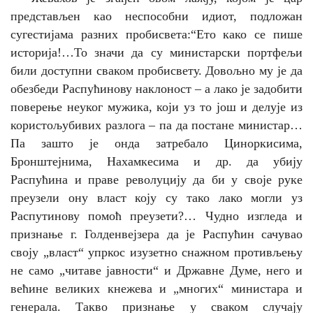
представљен као неспособни идиот, подложан
сугестијама разних пробисвета:“
Ето како се пише
историја!…То значи да су министарски портфељи
били доступни сваком пробисвету. Довољно му је да
обезбеди Распућинову наклоност – а лако је задобити
поверење неуког мужика, који уз то још и делује из
користољубивих разлога – па да постане министар…
Па зашто је онда затребало Циноркисима,
Бронштејнима, Нахамкесима и др. да убију
Распућина и праве револуцију да би у своје руке
преузели ону власт коју су тако лако могли уз
Распутинову помоћ преузети?… Чудно изгледа и
признање г. Голденвејзера да је Распућин сачувао
своју „власт“ упркос изузетно снажном противљењу
не само „читаве јавности“ и Државне Думе, него и
већине великих кнежева и „многих“ министара и
генерала. Такво признање у сваком случају