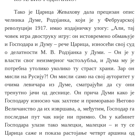
Тако је Царица Жевахову дала прецизан опис
челника Думе, Родзјанка, који је у Фебруарској
револуцији 1917. имао издајничку улогу: „
Али, тај
човек игра двоструку игру: он истовремено обмањује
и Господара и Думу – рече Царица, износећи свој суд
о делатности М. В. Родзјанка у Думи. – Он је у
власти свог неизмерног частољубља, и Дума му је
потребна утолико уколико ту страст храни. Зар он
мисли на Русију?! Он мисли само на свој ауторитет у
очима левичара из Думе, сматрајући да су они
тренутно јачи од деснице. Он прича Думи како је
Господару износио чак захтеве и приморавао Његово
Величанство да их извршава, а, међутим, Господар га
последњи пут чак није ни примио. Он у кабинет
Господара улази тако малецки, малецки – и ту се
Царица саже и показа растојање четврт аршина од