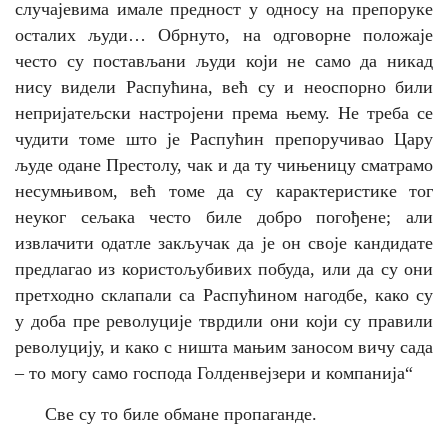
случајевима имале предност у односу на препоруке
осталих људи… Обрнуто, на одговорне положаје
често су постављани људи који не само да никад
нису видели Распућина, већ су и неоспорно били
непријатељски настројени према њему. Не треба се
чудити томе што је Распућин препоручивао Цару
људе одане Престолу, чак и да ту чињеницу сматрамо
несумњивом, већ томе да су карактеристике тог
неуког сељака често биле добро погођене; али
извлачити одатле закључак да је он своје кандидате
предлагао из користољубивих побуда, или да су они
претходно склапали са Распућином нагодбе, како су
у доба пре револуције тврдили они који су правили
револуцију, и како с ништа мањим заносом вичу сада
– то могу само господа Голденвејзери и компанија
“
Све су то биле обмане пропаганде.