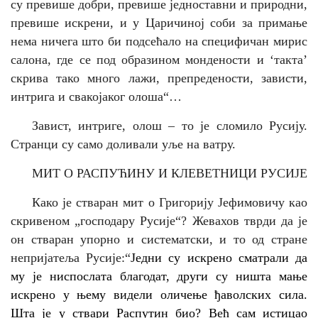
су превише добри, превише једноставни и природни,
превише искрени, и у Царичиној соби за примање
нема ничега што би подсећало на специфичан мирис
салона, где се под образином мондености и ‘такта’
скрива тако много лажи, препредености, зависти,
интрига и свакојаког олоша“…
Завист, интриге, олош – то је сломило Русију.
Странци су само доливали уље на ватру.
МИТ О РАСПУЋИНУ И КЛЕВЕТНИЦИ РУСИЈЕ
Како је стваран мит о Григорију Јефимовичу као
скривеном „господару Русије“? Жевахов тврди да је
он стваран упорно и систематски, и то од стране
непријатеља Русије:“
Једни су искрено сматрали да
му је ниспослата благодат, други су ништа мање
искрено у њему видели оличење ђаволских сила.
Шта је у ствари Распутин био? Већ сам истицао