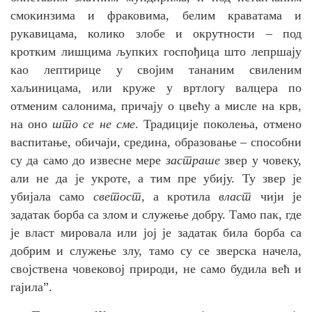
смокинзима и фраковима, белим краватама и
рукавицама, колико злобе и окрутности – под
кротким лишцима љупких госпођица што лепршају
као лептирице у својим тананим свиленим
хаљиницама, или круже у вртлогу валцера по
отменим салонима, причају о цвећу а мисле на крв,
на оно
што се не сме
. Традиције поколења, отмено
васпитање, обичаји, средина, образовање – способни
су да само до извесне мере
застраше
звер у човеку,
али не да је укроте, а тим пре убију. Ту звер је
убијала само
светост
, а кротила
власт
чији је
задатак борба са злом и служење добру. Тамо пак, где
је власт мировала или јој је задатак била борба са
добрим и служење злу, тамо су се зверска начела,
својствена човековој природи, не само будила већ и
гајила”.