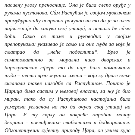
пасивну улогу преноснице. Она је била слепо оруђе у
рукама пустолова. Сâм Распућин је својом мужичком
промућурношћу исправно рачунао на то да је за њега
најважније да сачува свој утицај, а остало ће сáмо
доћи. Само се тиме и руководио у својим
препорукама: указивао је само на оне људе за које је
сматрао да „неће подвалити“. Врло је
симптоматично за морални ниво дворских и
бирократских сфера то да није било помањкања
људи – често врло звучних имена – који су драге воље
склапали такве нагодбе са Распућином. Пошто је
Царица била сасвим у његовој власти, за њу је био
миран, тако да су Распућинова настојања била
усмерена углавном на то да очува свој утицај на
Цара. У ту сврху он покреће опробан манир
дворана – повлађивање слабостима и додворавање.
Одгонетнувши сујетну природу Цара, он узима курс