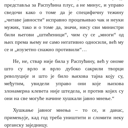
представља за Распућина плус, а не минус, и управо
сведочи како о томе да је специфичну тежину
„читаве јавности“ исправно процењивао чак и неуки
мужик, тако и о томе да, значи, нису сви министри
били његови „штићеници“, чим су се „многи“ од
њих према њему не само негативно односили, већ му
се и „изузетно снажно противили“…
Не, не, ствар није била у Распућину, већ у ономе
што су врло и врло дубоко сакрили творци
револуције и што је било њихова тајна коју су,
међутим, увидели управо они које њихова
злонамерна клевета није штедела, и против којих су
они на све могуће начине хушкали јавно мнење.
“
Хушкање јавног мнења – то се, и данас,
примењује, кад год треба уништити и сломити неку
органску заједницу.