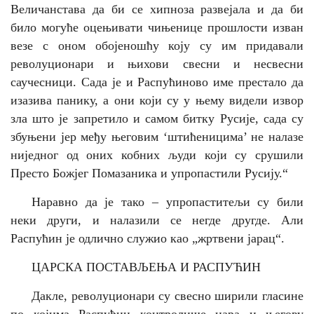
Величанстава да би се хипноза развејала и да би
било могуће оцењивати чињенице прошлости изван
везе с оном обојеношћу коју су им придавали
револуционари и њихови свесни и несвесни
саучесници. Сада је и Распућиново име престало да
изазива панику, а они који су у њему видели извор
зла што је запретило и самом битку Русије, сада су
збуњени јер међу његовим ‘штићеницима’ не налазе
ниједног од оних кобних људи који су срушили
Престо Божјег Помазаника и упропастили Русију.
“
Наравно да је тако – упропаститељи су били
неки други, и налазили се негде другде. Али
Распућин је одлично служио као „жртвени јарац“.
ЦАРСКА ПОСТАВЉЕЊА И РАСПУЋИН
Дакле, револуционари су свесно ширили гласине