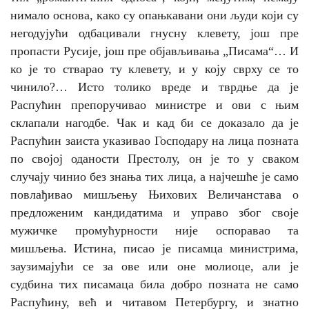
нимало основа, како су опањкавани они људи који су
негодујући одбацивали гнусну клевету, још пре
пропасти Русије, још пре објављивања „Писама“… И
ко је то стварао ту клевету, и у коју сврху се то
чинило?… Исто толико вреде и тврдње да је
Распућин препоручивао министре и ови с њим
склапали нагодбе. Чак и кад би се доказало да је
Распућин заиста указивао Господару на лица позната
по својој оданости Престолу, он је то у сваком
случају чинио без знања тих лица, а најчешће је само
повлађивао мишљењу Њихових Величанстава о
предложеним кандидатима и управо због своје
мужичке промућурности није оспоравао та
мишљења. Истина, писао је писамца министрима,
заузимајући се за ове или оне молиоце, али је
судбина тих писамаца била добро позната не само
Распућину, већ и читавом Петербургу, и знатно