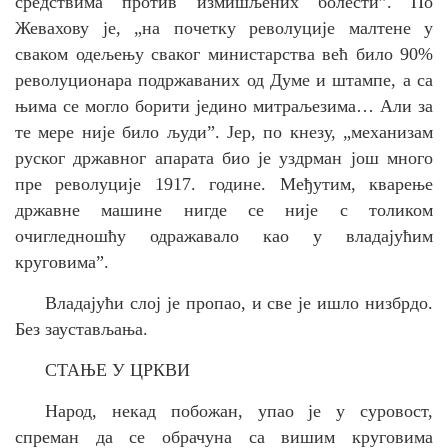
средствима
против
измишљених болести”.
По
Жевахову је,
„на почетку револуције малтене у
сваком одељењу сваког министарства већ било 90%
револуционара подржаваних од Думе и штампе, а са
њима се могло борити једино митраљезима… Али за
те мере није било људи”.
Јер, по кнезу, „
механизам
руског државног апарата био је уздрман још много
пре револуције 1917. године. Међутим, кварење
државне машине нигде се није с толиком
очигледношћу одражавало као у владајућим
круговима”.
Владајући слој је пропао, и све је ишло низбрдо.
Без заустављања.
СТАЊЕ У ЦРКВИ
Народ, некад побожан, упао је у суровост,
спреман да се обрачуна са вишим круговима