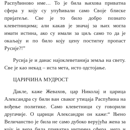
Распућиново име… То је била њихова приватна
сфера у коју су упућивали само Своје блиске
пријатеље.
Све је то било добро познато
клеветницима; али какав је значај за њих могла
имати истина, ако су имали за циљ само то да је
окаљају и по било коју цену постигну пропаст
Русије?!”
Русија је и данас најоклеветанија земља на свету.
Све је као некад – иста мета, исто одстојање.
ЦАРИЧИНА МУДРОСТ
Дакле, каже Жевахов, цар Николај и царица
Александра су били ван сваког утицаја Распућина на
вођење политике. Само клеветници су говорили
другачије. О царици Александри он каже:“
Њено
Величанство је била не само дубоко верујућа жена за
коју је вера била приватна интимна сфера, него и