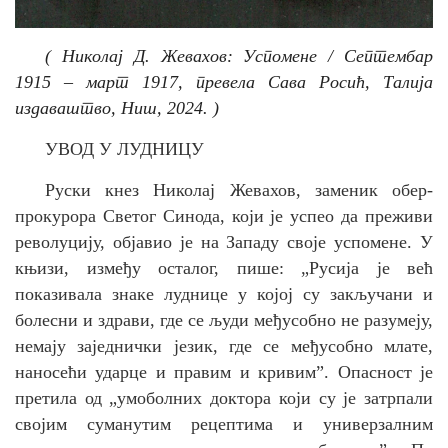
( Николај Д. Жевахов: Успомене / Септембар
1915 – март 1917, превела Сава Росић, Талија
издаваштво, Ниш, 2024. )
УВОД У ЛУДНИЦУ
Руски кнез Николај Жевахов, заменик обер-
прокурора Светог Синода, који је успео да преживи
револуцију, објавио је на Западу своје успомене. У
књизи, између осталог, пише: „
Русија је већ
показивала знаке луднице у којој су закључани и
болесни и здрави, где се људи међусобно не разумеју,
немају заједнички језик, где се међусобно млате,
наносећи ударце и правим и кривим”.
Опасност је
претила од
„умоболних доктора који су је затрпали
својим суманутим рецептима и универзалним