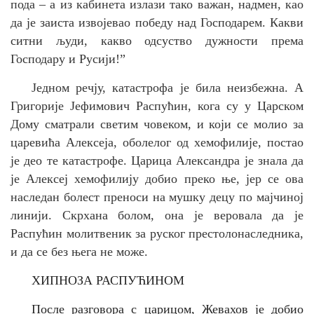
пода – а из кабинета излази тако важан, надмен, као
да је заиста извојевао победу над Господарем. Какви
ситни људи, какво одсуство дужности према
Господару и Русији!”
Једном речју, катастрофа је била неизбежна. А
Григорије Јефимович Распућин, кога су у Царском
Дому сматрали светим човеком, и који се молио за
царевића Алексеја, оболелог од хемофилије, постао
је део те катастрофе. Царица Александра је знала да
је Алексеј хемофилију добио преко ње, јер се ова
наследан болест преноси на мушку децу по мајчиној
линији. Скрхана болом, она је веровала да је
Распућин молитвеник за руског престолонаследника,
и да се без њега не може.
ХИПНОЗА РАСПУЋИНОМ
После разговора с царицом, Жевахов је добио