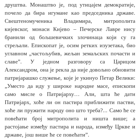
друштва. Монаштво је, под утицајем демократије,
почело да бира игумане као председника државе.
Свештеномученика Владимира, митрополита
кијевског, монаси Кијево – Печерске Лавре нису
бранили од бољшевичких злочинаца који су га
стрељали. Епископат је, осим ретких изузетака, био
углавном „частољубив, жељан земаљских почасти и
славе”. У једном разговору са Царицом
Александром, она је рекла да није довољно обновити
патријарашко служење, које је укинуо Петар Велики:
„
Уместо да иду у широке народне масе, епископи
само мисле о Патријарху… Али, шта ће дати
Патријарх, хоће ли он пастира приближити пастви,
хоће ли пружити народу оно што треба?..
.
Само ће се
повећати број митрополита и ништа више; а
растојање између пастира и народа, између Цркве и
државе, још више ће се повећати”.