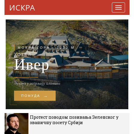
ИСКРА
Навига
Протест поводом позивања Зеленског у
званичну посету Србији