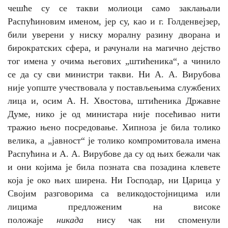
чешће су се такви молиоци само заклањали
Распућиновим именом, јер су, као и г. Голденвејзер,
били уверени у ниску моралну разину дворана и
бирократских сфера, и рачунали на магично дејство
тог имена у очима његових „штићеника“, а чинило
се да су сви министри такви. Ни А. А. Вирубова
није уопште учествовала у постављењима службених
лица и, осим А. Н. Хвостова, штићеника Државне
Думе, нико је од министара није посећивао нити
тражио њено посредовање. Хипноза је била толико
велика, а „јавност“ је толико компромитовала имена
Распућина и А. А. Вирубове да су од њих бежали чак
и они којима је била позната сва позадина клевете
која је око њих ширена. Ни Господар, ни Царица у
Својим разговорима са великодостојницима или
лицима предложеним на високе
положаје
никада
нису чак ни споменули