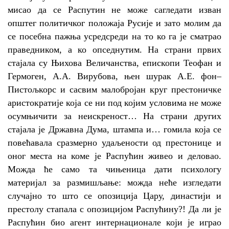
мисао да се Распутин не може сагледати изван
општег политичког положаја Русије и зато молим да
се посебна пажња усредсреди на то ко га је сматрао
праведником, а ко опседнутим. На страни првих
стајала су Њихова Величанства, епископи Теофан и
Гермоген, А.А. Вирубова, њен шурак А.Е. фон–
Пистољкорс и сасвим малобројан круг престоничке
аристократије која се ни под којим условима не може
осумњичити за неискреност… На страни других
стајала је Државна Дума, штампа и… гомила која се
повећавала сразмерно удаљености од престонице и
оног места на коме је Распућин живео и деловао.
Можда ће само та чињеница дати психологу
материјал за размишљање: можда неће изгледати
случајно то што се опозиција Цару, династији и
престолу стапала с опозицијом Распућину?!
Да ли је
Распућин био агент интернационале који је играо