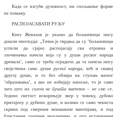
Када се изгуби духовност, ни спољашње форме
не помажу.
РАСПОЈАСАВАТИ РУЉУ
Кнез Жевахов је указао да бољшевици нису
дошли ниоткуда: „
Тачна је тврдња да су ’бољшевици
успели да сјајно распојасају сва отровна и
злочиначка начела која су у души руског народа
дремала’, само се треба оградити да та начела нису
својствена само души
руског народа
, већ и свакој
другој души, и то без обзира на ступањ њеног
’образовања’, а ако не избијају напоље, то је само
зато што их
силом не пушта
магично –
не сме се
.
Једино светост искорењује звер у човеку, дубоко
притајену у дубини душе, и колико се само чекиста
скрива под смерним монашким мантијама, и под
блиставим златним мундирима, и под истанчаним