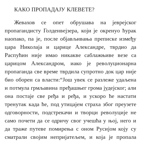
КАКО ПРОПАДАЈУ КЛЕВЕТЕ?
Жевахов се опет обрушава на јеврејског
пропагандисту Голденвејзера, који је окренуо ћурак
наопако, па је, после објављивања преписке између
цара Николаја и царице Александре, тврдио да
Распућин није имао никакве саблажњиве везе са
царицом Александром, иако је револуционарна
пропаганда све време тврдила супротно док цар није
био оборен са власти:“
Још увек се разлеже удаљена
и потмула грмљавина пређашњег грома јудејског; али
она постаје све ређа и ређа, и ускоро ће настати
тренутак када ће, под утицајем страха због преузете
одговорности, подстрекачи и творци револуције не
само почети да се одричу свог учешћа у њој, него и
да траже путеве помирења с оном Русијом коју су
сматрали својим непријатељем, и која је пропала