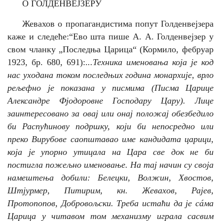
О ГОЛДЕНВЕЈЗЕРУ
Жевахов о пропагандистима попут Голденвејзера
каже и следеће:“
Ево шта пише А. А. Голденвејзер у
свом чланку „Последња Царица“ (Кормило, фебруар
1923, бр. 680, 691):.
..Техника именовања која је код
нас уходана током последњих година монархије, врло
рељефно је показана у писмима (Писма Царице
Александре Фјодоровне Господару Цару). Лице
заинтересовано за овај или онај положај обезбедило
би Распућинову подршку, који би непосредно или
преко Вирубове саопштавао име кандидата царици,
која је упорно утицала на Цара све док не би
постигла пожељно именовање. На тај начин су своја
намештења добили: Белецки, Волжин, Хвостов,
Штјурмер, Питирим, кн. Жевахов, Рајев,
Протопопов, Добровољски. Треба истаћи да је сáма
Царица у читавом том механизму играла сасвим