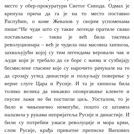
место у обер-прокуратури Светог Синода. Одмах је
кренула прича да га је на то место поставио
Распућин, о коме Жевахов у својим успоменама
пише:“
Не чуди што су такве легенде пратиле свако
постављење – таква је већ била тактика
револуционара – већ је чудила она масовна хипноза,
захваљујући којој су тим легендама веровали чак и
људи који је требало да се боре с њима и сузбијају
бесмислене гласине које су нарочито рачунале на то
да срозају углед династије и пољуљају поверење у
верне слуге Цара и Русије. И та је хипноза била
толико велика да никакво оповргавање клевете и
гнусне лажи не би постигли циљ. Уосталом, то је
било и чињенично немогуће, пошто се штампа
налазила у рукама непријатеља Русије и династије. И
били су потребни ужаси револуције и мора крви,
слом Русије, крађа приватне преписке Њихових