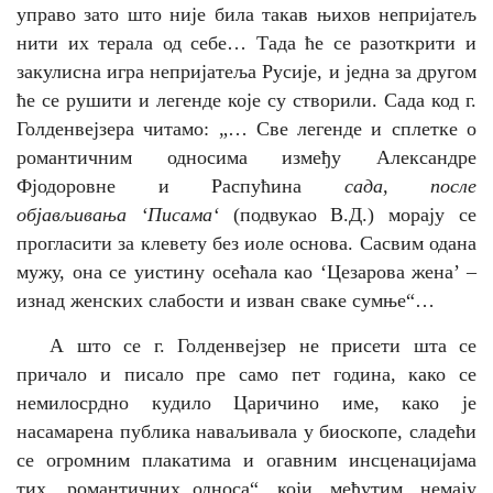
управо зато што није била такав њихов непријатељ
нити их терала од себе… Тада ће се разоткрити и
закулисна игра непријатеља Русије, и једна за другом
ће се рушити и легенде које су створили. Сада код г.
Голденвејзера читамо: „… Све легенде и сплетке о
романтичним односима између Александре
Фјодоровне и Распу
ћ
ина
сада, после
објављивања ‘Писама‘
(
подвукао В.Д.
) морају се
прогласити за клевету без иоле основа. Сасвим одана
мужу, она се уистину осећала као ‘Цезарова жена’ –
изнад женских слабости и изван сваке сумње“…
А што се г. Голденвејзер не присети шта се
причало и писало пре само пет година, како се
немилосрдно кудило Царичино име, како је
насамарена публика наваљивала у биоскопе, сладећи
се огромним плакатима и огавним инсценацијама
тих „романтичних односа“, који, међутим, немају