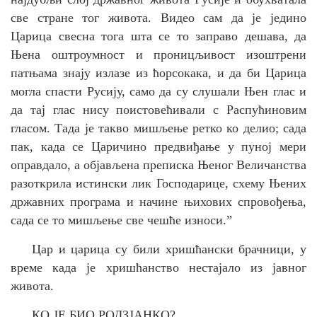
све стране тог живота. Видео сам да је једино
Царица свесна тога шта се то заправо дешава, да
Њена оштроумност и проницљивост изоштрени
патњама знају излазе из ћорсокака, и да би Царица
могла спасти Русију, само да су слушали Њен глас и
да тај глас нису поистовећивали с Распућиновим
гласом.
Тада је такво мишљење ретко ко делио; сада
пак, када се Царичино предвиђање у пуној мери
оправдало, а објављена преписка Њеног Величанства
разоткрила истински лик Господарице, схему Њених
државних програма и начине њихових спровођења,
сада се то мишљење све чешће износи.
”
Цар и царица су били хришћански брачници, у
време када је хришћанство нестајало из јавног
живота.
КО ЈЕ БИО РОДЗЈАНКО?