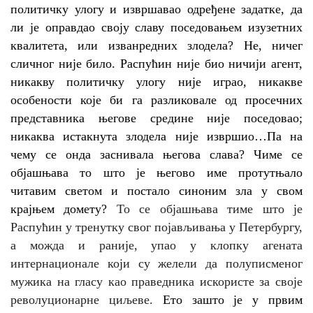
политичку улогу и извршавао одређене задатке, да
ли је оправдао своју славу поседовањем изузетних
квалитета, или изванредних злодела?
Не, ничег
сличног није било. Распућин није био ничији агент,
никакву политичку улогу није играо, никакве
особености које би га разликовале од просечних
представника његове средине није поседовао;
никаква истакнута злодела није извршио…Па на
чему се онда заснивала његова слава? Чиме се
објашњава то што је његово име протутњало
читавим светом и постало синоним зла у свом
крајњем домету?
То се објашњава тиме што је
Распућин у тренутку свог појављивања у Петербургу,
а можда и раније, упао у клопку агената
интернационале који су желели да полуписменог
мужика на гласу као праведника искористе за своје
револуционарне циљеве.
Ето зашто је у првим