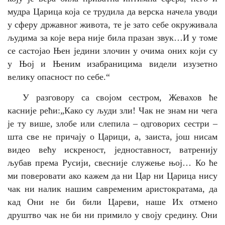
мудра Царица која се трудила да верска начела уводи
у сферу државног живота, те је зато себе окруживала
људима за које вера није била празан звук…И у томе
се састојао Њен једини злочин у очима оних који су
у Њој и Њеним изабраницима видели изузетно
велику опасност по себе.
“
У разговору са својом сестром, Жевахов ће
касније рећи:
„Како су људи зли! Чак не знам ни чега
је ту више, злобе или слепила – одговорих сестри –
шта све не причају о Царици, а, заиста, још нисам
видео већу искреност, једноставност, ватренију
љубав према Русији, свесније служење њој… Ко ће
ми поверовати ако кажем да ни Цар ни Царица нису
чак ни налик нашим савременим аристократама, да
кад Они не би били Цареви, наше Их отмено
друштво чак не би ни примило у своју средину. Они