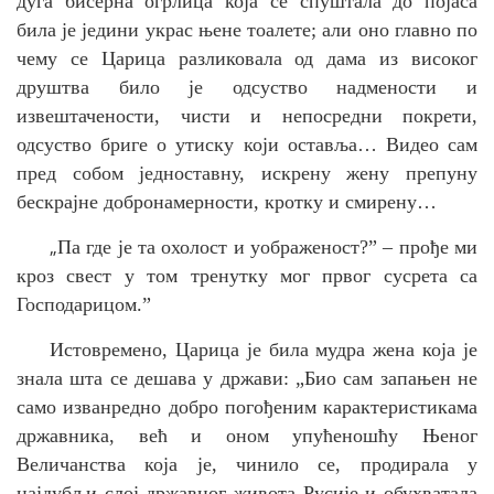
дуга бисерна огрлица која се спуштала до појаса
била је једини украс њене тоалете; али оно главно по
чему се Царица разликовала од дама из високог
друштва било је одсуство надмености и
извештачености, чисти и непосредни покрети,
одсуство бриге о утиску који оставља… Видео сам
пред собом једноставну, искрену жену препуну
бескрајне добронамерности, кротку и смирену…
„
Па где је та охолост и уображеност?” – прође ми
кроз свест у том тренутку мог првог сусрета са
Господарицом.”
Истовремено, Царица је била мудра жена која је
знала шта се дешава у држави: „
Био сам запањен не
само изванредно добро погођеним карактеристикама
државника, већ и оном упућеношћу Њеног
Величанства која је, чинило се, продирала у
најдубљи слој државног живота Русије и обухватала