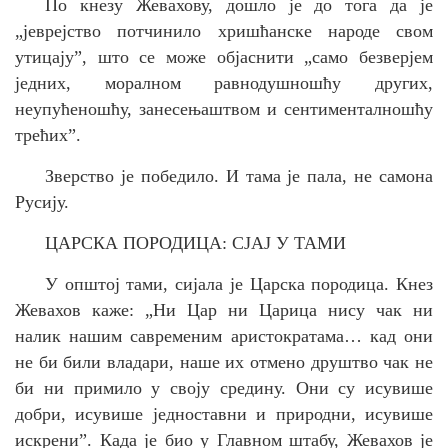
По кнезу Жевахову, дошло је до тога да је
„
јеврејство потчинило хришћанске народе свом
утицају”, што се може објаснити „само безверјем
једних, моралном равнодушношћу других,
неупућеношћу, занесењаштвом и сентименталношћу
трећих”.
Зверство је победило. И тама је пала, не самона
Русију.
ЦАРСКА ПОРОДИЦА: СЈАЈ У ТАМИ
У општој тами, сијала је Царска породица. Кнез
Жевахов каже: „Н
и Цар ни Царица нису чак ни
налик нашим савременим
аристократама
… кад
о
ни
не би били
владари
, наше
их
отмено друштво чак не
би ни примило у своју средину. Они су исувише
добри, исувише једноставни и природни, исувише
искрени”.
Када је био у Главном штабу, Жевахов је