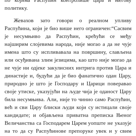
по којима Распућин контролише цара и његову
политику.
Жевахов зато говори о реалном упливу
Распућина, који је био више него ограничен:“
Сасвим
је несумњиво да Распућин, крећући се међу
најширим слојевима народа, није могао а да не чује
имена што су испливавала на површину, слављена
или осуђивана злим језицима, као што није могао да
не чује ни одјеке закулисних интрига против Цара и
династије и, будући да је био фанатично одан Цару,
природно је што је Господару и Царици поверавао
своје утиске, указујући на људе чија је оданост Цару
била несумњива.
Али, није то чинио само Распућин,
већ и сви Цару блиски људи који су истицали своје
кандидате; и објављена приватна преписка Њеног
Величанства са Господарем Царем уопште не указује
на то да су Распућинове препоруке увек и у свим