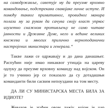
на самодржавље, саветује му да преузме врховно
командовање, подстрекава свакојаке личне иступе.
И
помоћу таквог примитивног, провидног манира
полази му за руком да сачува своју власт упркос
изузетно снажном противљењу не само читаве
јавности и Државне Думе, него и већине великих
кнежева и многих прилично верноподанички
настројених министара и генерала
.“
Такве лажи се одржавају и до дана данашњег.
Распућин није имао никаквог утицаја на цареву
одлуку да преузме врховну команду над војском. Он
је то учинио јер се показало да су дотадашњи
команданти били сасвим непоуздани на том месту.
ДА ЛИ СУ МИНИСТАРСКА МЕСТА БИЛА ЗА
ИДИОТЕ?
Жевахов је згађен овом лажју, којом је цар