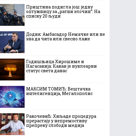
Приштина подигла још једну
оптужницу за „ратни злочин“: На
списку 20 људи
Додик: Амбасадор Немачке или не
зна да чита или свесно лаже
Годишњица Хирошиме и
Нагасакија: Какав је нуклеарни
статус света данас
МАКСИМ ТОМИЋ: Вештачка
интелигенција, Мегалополис
Ракочевић: Хиљаде процедура
прерастају у непремостиву
препреку слободи медија