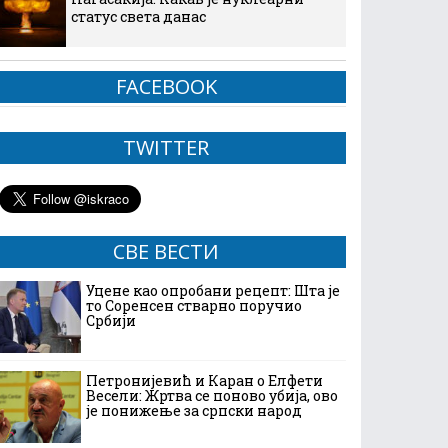
статус света данас
FACEBOOK
TWITTER
СВЕ ВЕСТИ
Уцене као опробани рецепт: Шта је
то Соренсен стварно поручио
Србији
Петронијевић и Каран о Елфети
Весели: Жртва се поново убија, ово
је понижење за српски народ