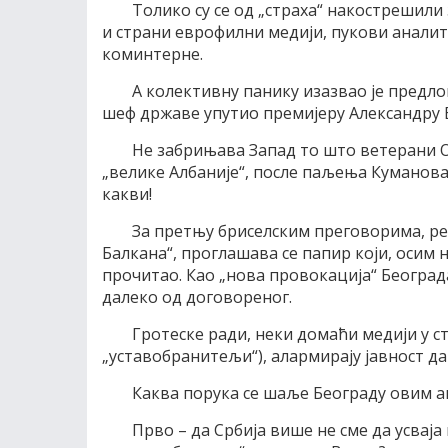
Толико су се од „страха“ накострешил
и страни еврофилни медији, пукови анали
коминтерне.
А колективну панику изазвао је предлог
шеф државе упутио премијеру Александру 
Не забрињава Запад то што ветерани О
„велике Албаније“, после паљења Куманова
какви!
За претњу бриселским преговорима, ре
Балкана“, проглашава се папир који, осим 
прочитао. Као „нова провокација“ Београда
далеко од договореног.
Гротеске ради, неки домаћи медији у 
„уставобранитељи“), алармирају јавност да
Каква порука се шаље Београду овим 
Прво – да Србија више не сме да усваја