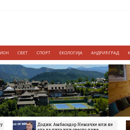
ГИОН
СВЕТ
СПОРТ
ЕКОЛОГИЈА
АНДРИЋГРАД
 у
Додик: Амбасадор Немачке или не
зна да чита или свесно лаже