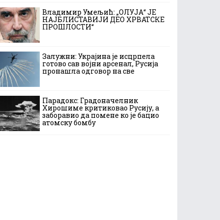
Владимир Умељић: „ОЛУЈА“ ЈЕ
НАЈБЛИСТАВИЈИ ДЕО ХРВАТСКЕ
ПРОШЛОСТИ“
Залужни: Украјина је исцрпела
готово сав војни арсенал, Русија
пронашла одговор на све
Парадокс: Градоначелник
Хирошиме критиковао Русију, а
заборавио да помене ко је бацио
атомску бомбу