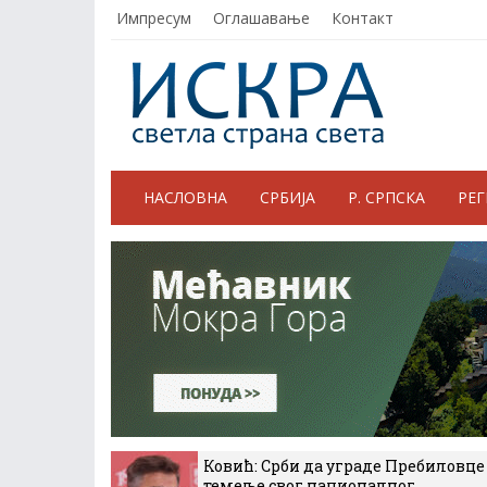
Импресум
Оглашавање
Контакт
НАСЛОВНА
СРБИЈА
Р. СРПСКА
РЕ
Ковић: Срби да уграде Пребиловце
темеље свог националног