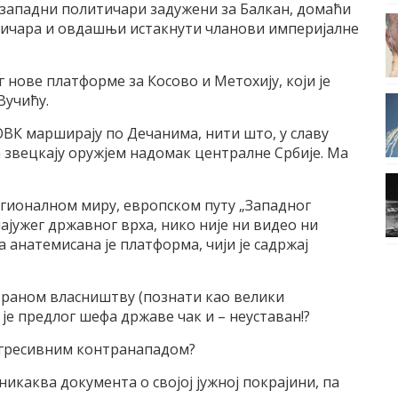
и западни политичари задужени за Балкан, домаћи
тичара и овдашњи истакнути чланови империјалне
 нове платформе за Косово и Метохију, који је
Вучићу.
ВК марширају по Дечанима, нити што, у славу
 звецкају оружјем надомак централне Србије. Ма
гионалном миру, европском путу „Западног
најужег државног врха, нико није ни видео ни
 анатемисана је платформа, чији је садржај
страном власништву (познати као велики
 је предлог шефа државе чак и – неуставан!?
агресивним контранападом?
 никаква документа о својој јужној покрајини, па