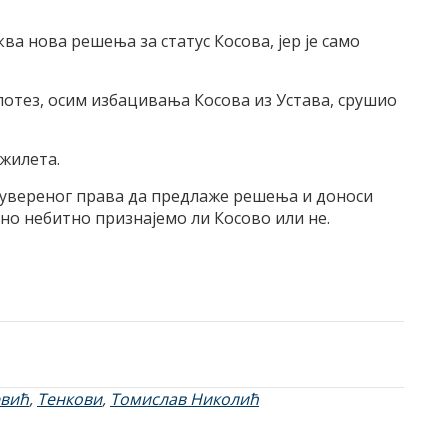
ва нова решења за статус Косова, јер је само
потез, осим избацивања Косова из Устава, срушио
 жилета.
 сувереног права да предлаже решења и доноси
уно небитно признајемо ли Косово или не.
евић
,
Тенкови
,
Томислав Николић