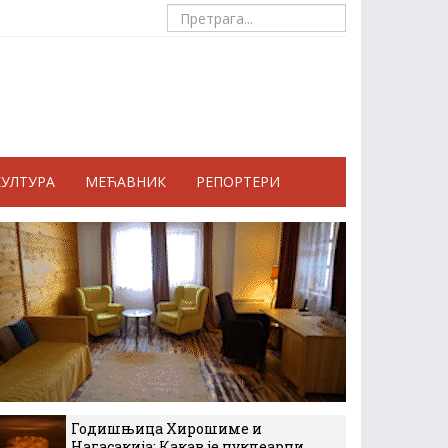
КУЛТУРА
МЕЋАВНИК
РЕПОРТЕРИ
Годишњица Хирошиме и
Нагасакија: Какав је нуклеарни