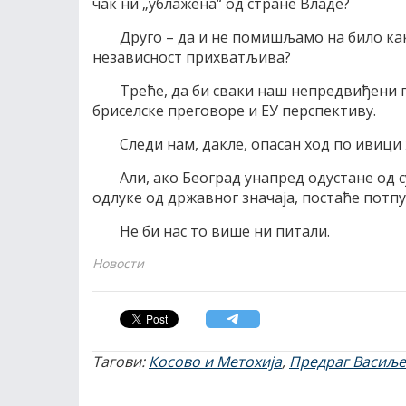
чак ни „ублажена“ од стране Владе?
Друго – да и не помишљамо на било как
независност прихватљива?
Треће, да би сваки наш непредвиђени 
бриселске преговоре и ЕУ перспективу.
Следи нам, дакле, опасан ход по ивици
Али, ако Београд унапред одустане од
одлуке од државног значаја, постаће потп
Не би нас то више ни питали.
Новости
Тагови:
Косово и Метохија
,
Предраг Васиљ