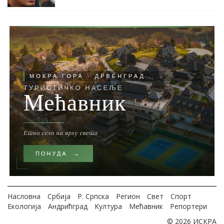
Насловна
Србија
Р. Српска
Регион
Свет
Спорт
Екологија
Андрићград
Култура
Мећавник
Репортери
© 2026 ИСКРА