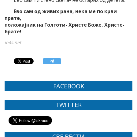
Ево сам ти стено света- не остарих од детета.
Ево сам од живих рана, нека ме по крви
прате,
положајник на Голготи- Христе Боже, Христе-
брате!
in4s.net
FACEBOOK
TWITTER
СВЕ ВЕСТИ