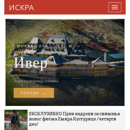
ИСКРА
Навига
ЕКСКЛУЗИВНО Први кадрови са снимања
новог филма Емира Кустурице /четврти
део/