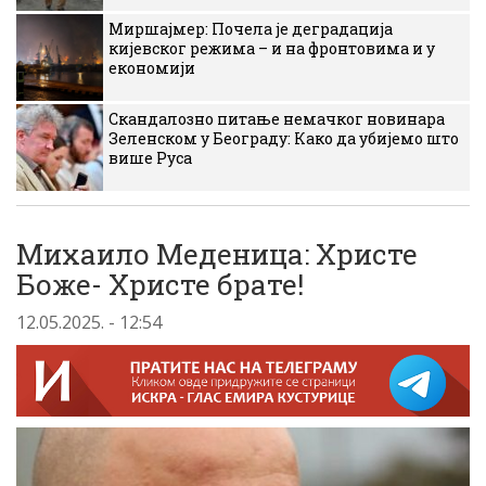
Миршајмер: Почела је деградација
кијевског режима – и на фронтовима и у
економији
Скандалозно питање немачког новинара
Зеленском у Београду: Како да убијемо што
више Руса
Михаило Меденица: Христе
Боже- Христе брате!
12.05.2025. - 12:54