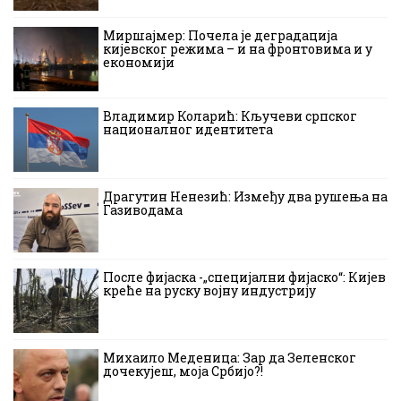
Миршајмер: Почела је деградација
кијевског режима – и на фронтовима и у
економији
Владимир Коларић: Кључеви српског
националног идентитета
Драгутин Ненезић: Између два рушења на
Газиводама
После фијаска -„специјални фијаско“: Кијев
креће на руску војну индустрију
Михаило Меденица: Зар да Зеленског
дочекујеш, моја Србијо?!