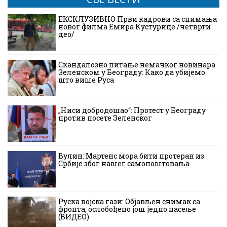
ЕКСКЛУЗИВНО Први кадрови са снимања
новог филма Емира Кустурице /четврти
део/
Скандалозно питање немачког новинара
Зеленском у Београду: Како да убијемо
што више Руса
„Ниси добродошао“: Протест у Београду
против посете Зеленског
Вулин: Мартенс мора бити протеран из
Србије због нашег самопоштовања
Руска војска гази: Објављен снимак са
фронта, ослобођено још једно насеље
(ВИДЕО)