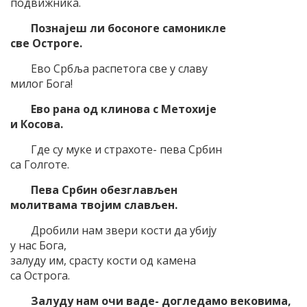
подвижника.
Познајеш ли босоноге самоникле
све Остроге.
Ево Србља распетога све у славу
милог Бога!
Ево рана од клинова с Метохије
и Косова.
Где су муке и страхоте- пева Србин
са Голготе.
Пева Србин обезглављен
молитвама твојим слављен.
Дробили нам звери кости да убију
у нас Бога,
залуду им, срасту кости од камена
са Острога.
Залуду нам очи ваде- догледамо вековима,