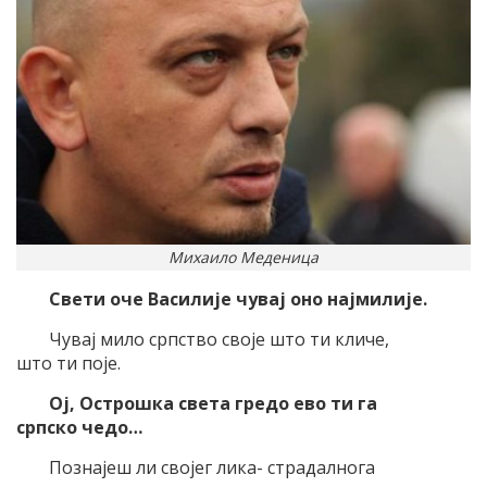
Михаило Меденица
Свети оче Василије чувај оно најмилије.
Чувај мило српство своје што ти кличе,
што ти поје.
Ој, Острошка света гредо ево ти га
српско чедо…
Познајеш ли својег лика- страдалнога