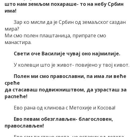
што нам земљом похараше- то на небу Србин
има!
Зар ко мисли да је Србин од земаљског саздан
мира?
Ми смо полен плаштаница, припрате смо
манастира.
Свети оче Василије чувај оно најмилије.
У колевци што је живот- повијено у твој кивот.
Полен ми смо православни, па има ли веће
среће
да стасаваш подвижништвом, да узрасташ за
распеће!
Ево рана од клинова с Метохије и Косова!
Ево певам обезглављен- благословен,
православљен!