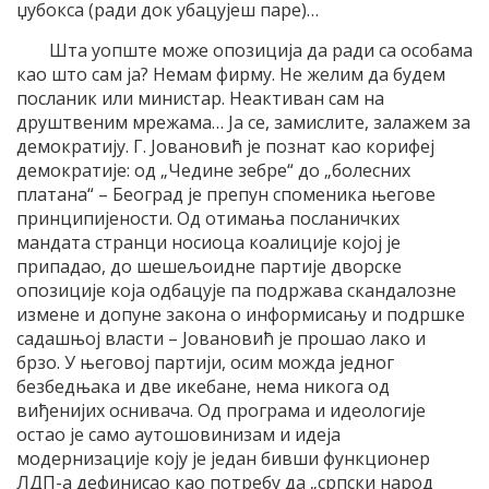
џубокса (ради док убацујеш паре)…
Шта уопште може опозиција да ради са особама
као што сам ја? Немам фирму. Не желим да будем
посланик или министар. Неактиван сам на
друштвеним мрежама… Ја се, замислите, залажем за
демократију. Г. Јовановић је познат као корифеј
демократије: од „Чедине зебре“ до „болесних
платана“ – Београд је препун споменика његове
принципијености. Од отимања посланичких
мандата странци носиоца коалиције којој је
припадао, до шешељоидне партије дворске
опозиције која одбацује па подржава скандалозне
измене и допуне закона о информисању и подршке
садашњој власти – Јовановић је прошао лако и
брзо. У његовој партији, осим можда једног
безбедњака и две икебане, нема никога од
виђенијих оснивача. Од програма и идеологије
остао је само аутошовинизам и идеја
модернизације коју је један бивши функционер
ЛДП-а дефинисао као потребу да „српски народ