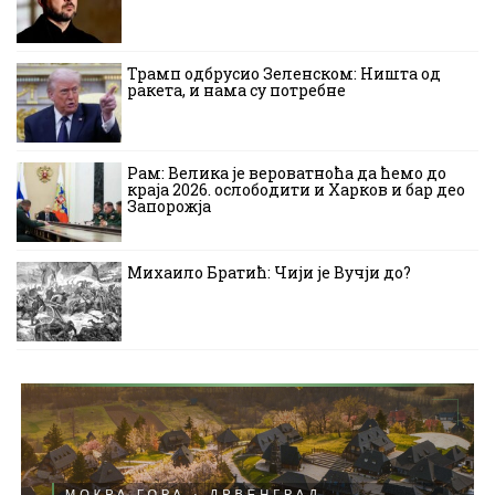
Трамп одбрусио Зеленском: Ништа од
ракета, и нама су потребне
Рам: Велика је вероватноћа да ћемо до
краја 2026. ослободити и Харков и бар део
Запорожја
Михаило Братић: Чији је Вучји до?