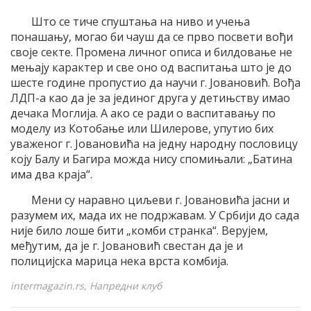
Што се тиче спуштања на ниво и учења
понашању, могао би чауш да се прво посвети вођи
своје секте. Промена личног описа и билдовање не
мењају карактер и све оно од васпитања што је до
шесте године пропустио да научи г. Јовановић. Вођа
ЛДП-а као да је за јединог друга у детињству имао
дечака Моглија. А ако се ради о васпитавању по
моделу из Котобање или Шилерове, упутио бих
уваженог г. Јовановића на једну народну пословицу
коју Балу и Багира можда нису спомињали: „Батина
има два краја“.
Мени су наравно циљеви г. Јовановића јасни и
разумем их, мада их не подржавам. У Србији до сада
није било лоше бити „комби странка“. Верујем,
међутим, да је г. Јовановић свестан да је и
полицијска марица нека врста комбија.
intermagazin.rs, Напредни клуб