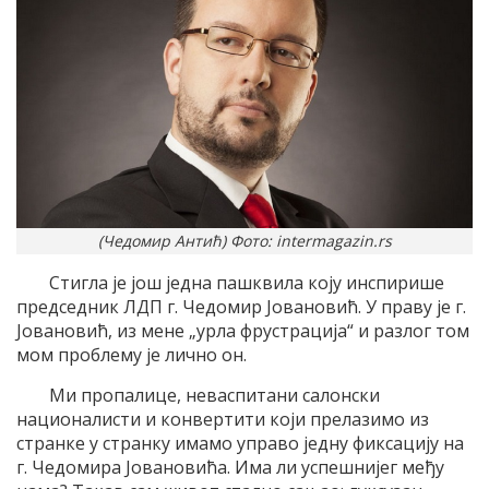
(Чедомир Антић) Фото: intermagazin.rs
Стигла је још једна пашквила коју инспирише
председник ЛДП г. Чедомир Јовановић. У праву је г.
Јовановић, из мене „урла фрустрација“ и разлог том
мом проблему је лично он.
Ми пропалице, неваспитани салонски
националисти и конвертити који прелазимо из
странке у странку имамо управо једну фиксацију на
г. Чедомира Јовановића. Има ли успешнијег међу