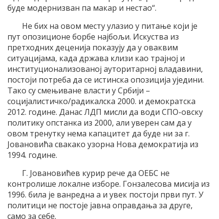
буде модернизван па макар и нестао“.
Не бих на овом месту улазио у питање који је
пут опозиционе борбе најбољи. Искуства из
претходних деценија показују да у оваквим
ситуацијама, када држава клизи као трајној и
институционализованој ауторитарној владавини,
постоји потреба да се истинска опозиција уједини.
Тако су смењиване власти у Србији –
социјалистичко/радикалска 2000. и демократска
2012. године. Данас ЛДП мисли да води СПО-овску
политику опстанка из 2000, али уверен сам да у
овом тренутку нема капацитет да буде ни за г.
Јовановића свакако узорна Нова демократија из
1994. године.
Г. Јовановићев курир рече да ОЕБС не
контролише локалне изборе. Гонзалесова мисија из
1996. била је ванредна а и увек постоји први пут. У
политици не постоје јавна оправдања за друге,
само за себе.