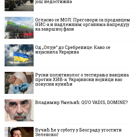
још недостижна
Огласио се МОЛ: Преговори са продавцем
НИС-а и надлежним органима напредују
ка завршној фази
Од „Олује“ до Сребренице: Како се
изјаснила Украјина
Руски политиколог о тестирању вакцина
против ХИВ-а: Украјински војници као
покусни кунићи
Владимир Умељић: QUO VADIS, DOMINE?
Вучић ће у суботу у Београду угостити
Зеленског