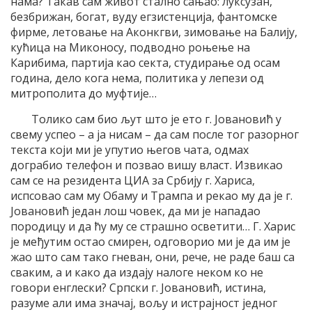
нама? Такав сам живот стално сањао: луксузан,
безбрижан, богат, вуду егзистенција, фантомске
фирме, летовање на Аконкгви, зимовање на Балију,
кућица на Миконосу, подводно роњење на
Карибима, партија као секта, студирање од осам
година, дело кога нема, политика у лепези од
митрополита до муфтије…
Толико сам био љут што је ето г. Јовановић у
свему успео – а ја нисам – да сам после тог разорног
текста који ми је упутио његов чата, одмах
дограбио телефон и позвао вишу власт. Извикао
сам се на резидента ЦИА за Србију г. Хариса,
испсовао сам му Обаму и Трампа и рекао му да је г.
Јовановић један лош човек, да ми је нападао
породицу и да ћу му се страшно осветити… Г. Харис
је међутим остао смирен, одговорио ми је да им је
жао што сам тако гневан, они, рече, не раде баш са
сваким, а и како да издају налоге неком ко не
говори енглески? Српски г. Јовановић, истина,
разуме али има значај, вољу и истрајност једног