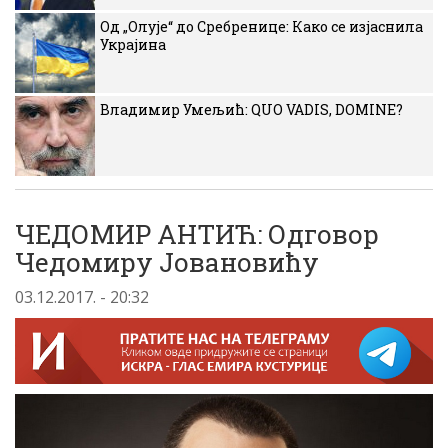
Од „Олује“ до Сребренице: Како се изјаснила
Украјина
Владимир Умељић: QUO VADIS, DOMINE?
ЧЕДОМИР АНТИЋ: Одговор
Чедомиру Јовановићу
03.12.2017. - 20:32