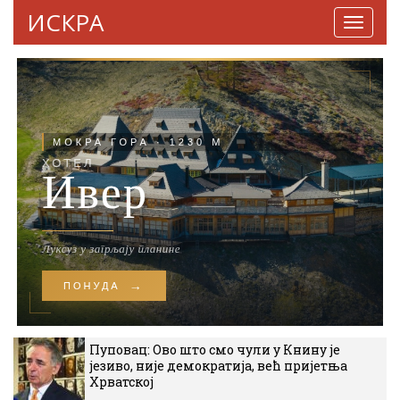
ИСКРА
Навига
Пуповац: Ово што смо чули у Книну је
језиво, није демократија, већ пријетња
Хрватској