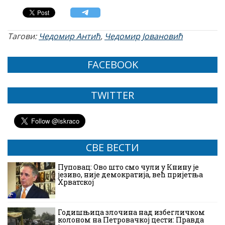
Тагови:
Чедомир Антић
,
Чедомир Јовановић
FACEBOOK
TWITTER
СВЕ ВЕСТИ
Пуповац: Ово што смо чули у Книну је
језиво, није демократија, већ пријетња
Хрватској
Годишњица злочина над избегличком
колоном на Петровачкој цести: Правда