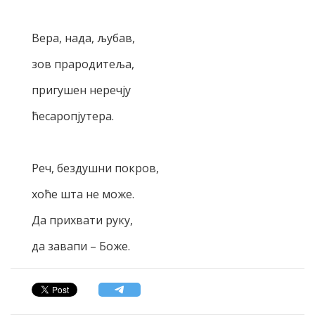
Вера, нада, љубав,
зов прародитеља,
пригушен неречју
ћесаропјутера.
Реч, бездушни покров,
хоће шта не може.
Да прихвати руку,
да завапи – Боже.