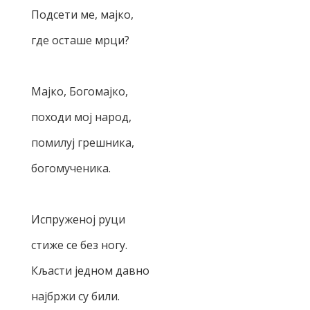
Подсети ме, мајко,
где осташе мрци?
Мајко, Богомајко,
походи мој народ,
помилуј грешника,
богомученика.
Испруженој руци
стиже се без ногу.
Кљасти једном давно
најбржи су били.