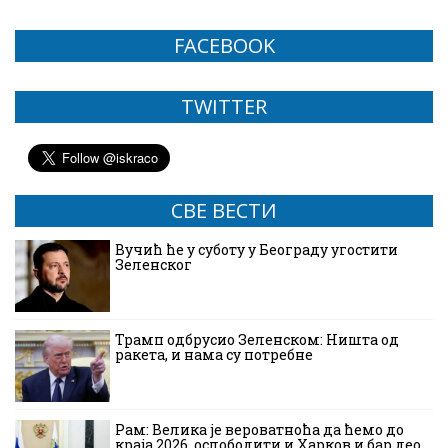
FACEBOOK
TWITTER
СВЕ ВЕСТИ
Вучић ће у суботу у Београду угостити
Зеленског
Трамп одбрусио Зеленском: Ништа од
ракета, и нама су потребне
Рам: Велика је вероватноћа да ћемо до
краја 2026. ослободити и Харков и бар део