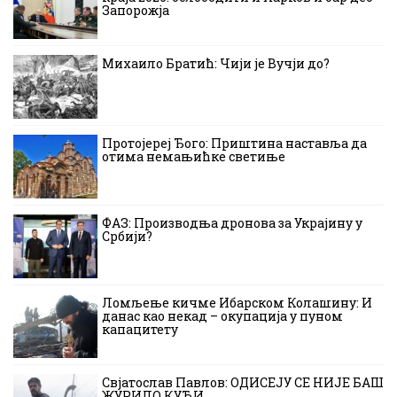
Запорожја
Михаило Братић: Чији је Вучји до?
Протојереј Ђого: Приштина наставља да
отима немањићке светиње
ФАЗ: Производња дронова за Украјину у
Србији?
Ломљење кичме Ибарском Колашину: И
данас као некад – окупација у пуном
капацитету
Свјатослав Павлов: ОДИСЕЈУ СЕ НИЈЕ БАШ
ЖУРИЛО КУЋИ