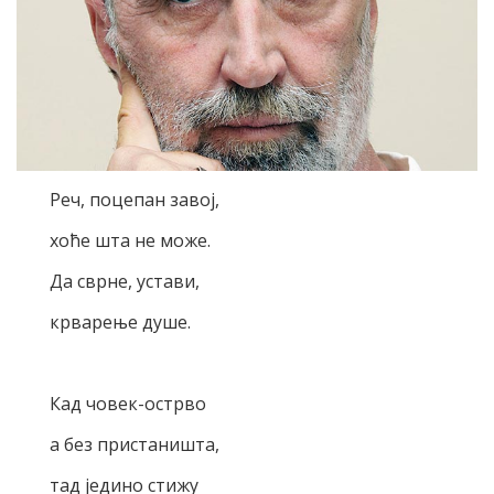
Реч, поцепан завој,
хоће шта не може.
Да сврне, устави,
крварење душе.
Кад човек-острво
а без пристаништа,
тад једино стижу