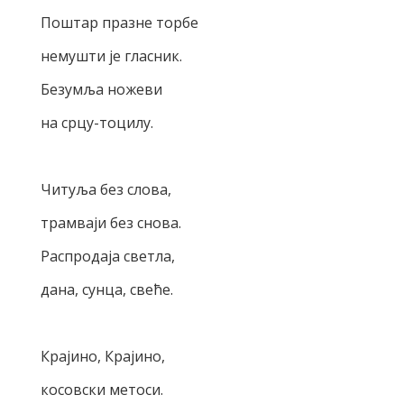
Поштар празне торбе
немушти је гласник.
Безумља ножеви
на срцу-тоцилу.
Читуља без слова,
трамваји без снова.
Распродаја светла,
дана, сунца, свеће.
Крајино, Крајино,
косовски метоси.