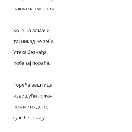
пакла пламенови.
Ко је на ломачи,
тај никад не зебе.
Утеха безнађа
побачај порађа.
Горећа вештица,
издишући ложач,
незачето дете,
сузе без очију.