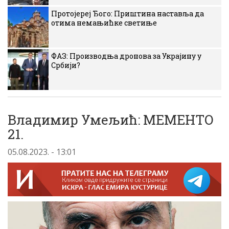
Протојереј Ђого: Приштина наставља да
отима немањићке светиње
ФАЗ: Производња дронова за Украјину у
Србији?
Владимир Умељић: МЕМЕНТО
21.
05.08.2023. - 13:01