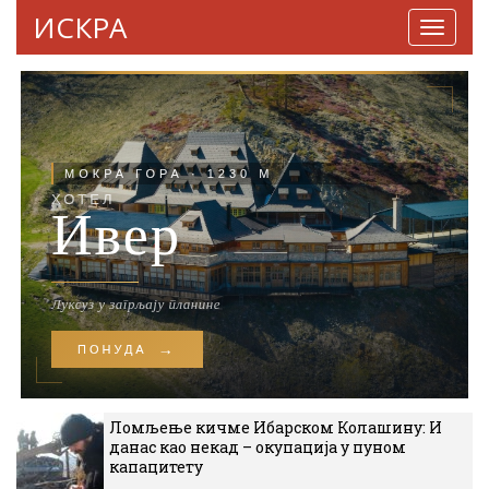
ИСКРА
Навига
Ломљење кичме Ибарском Колашину: И
данас као некад – окупација у пуном
капацитету