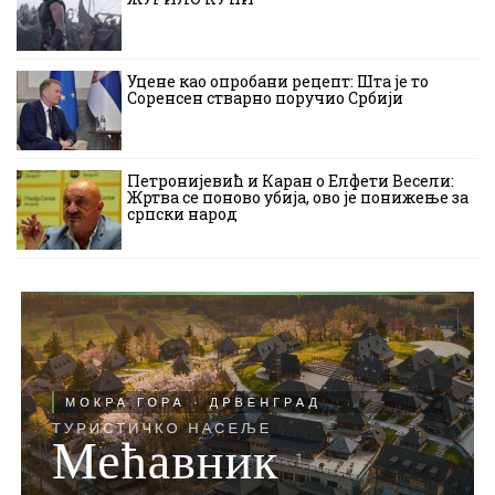
Уцене као опробани рецепт: Шта је то
Соренсен стварно поручио Србији
Петронијевић и Каран о Елфети Весели:
Жртва се поново убија, ово је понижење за
српски народ