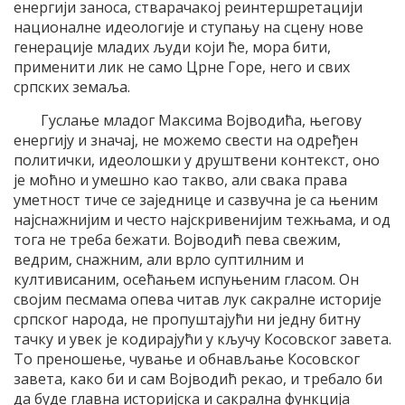
енергији заноса, стварачакој реинтершретацији
националне идеологије и ступању на сцену нове
генерације младих људи који ће, мора бити,
применити лик не само Црне Горе, него и свих
српских земаља.
Гуслање младог Максима Војводића, његову
енергију и значај, не можемо свести на одређен
политички, идеолошки у друштвени контекст, оно
је моћно и умешно као такво, али свака права
уметност тиче се заједнице и сазвучна је са њеним
најснажнијим и често најскривенијим тежњама, и од
тога не треба бежати. Војводић пева свежим,
ведрим, снажним, али врло суптилним и
култивисаним, осећањем испуњеним гласом. Он
својим песмама опева читав лук сакралне историје
српског народа, не пропуштајући ни једну битну
тачку и увек је кодирајући у кључу Косовског завета.
То преношење, чување и обнављање Косовског
завета, како би и сам Војводић рекао, и требало би
да буде главна историјска и сакрална функција