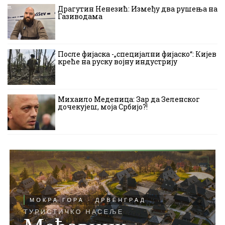
Драгутин Ненезић: Између два рушења на
Газиводама
После фијаска -„специјални фијаско“: Кијев
креће на руску војну индустрију
Михаило Меденица: Зар да Зеленског
дочекујеш, моја Србијо?!