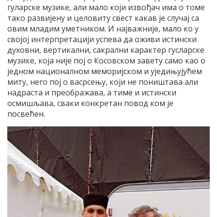
гуларске музике, али мало који извођач има о томе
тако развијену и целовиту свест какав је случај са
овим младим уметником. И најважније, мало ко у
својој интерпретацији успева да оживи истински
духовни, вертикални, сакрални карактер гусларске
музике, која није пој о Косовском завету само као о
једном националном меморијском и уједињујућем
миту, него пој о васрсењу, који не поништава али
надраста и преображава, а тиме и истински
осмишљава, сваки конкретан повод ком је
посвећен.