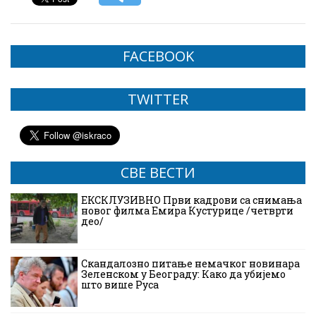
FACEBOOK
TWITTER
СВЕ ВЕСТИ
ЕКСКЛУЗИВНО Први кадрови са снимања
новог филма Емира Кустурице /четврти
део/
Скандалозно питање немачког новинара
Зеленском у Београду: Како да убијемо
што више Руса