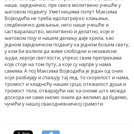
наше, заједничко, пре свега молитвено учешће у
његовом подвигу. Уметницима попут Максима
Војводића не треба идолатријско клањање,
следбеничко дивљење, него наше учешће и
састваралаштво, молитвено и делатно, које и
његовом поју и нашем делању даје крила, као
једном заједничком подвигу ка једном бољем свету,
у ком би волели да живе слободни и независни
људи, хероји светлости, упркос свим препрекама
које стоје на том путу, а које су најпре у нама
самима. А пој Максима Војводића је један од оних
који разбијају и спаљују тај лед, то скорелост и нама,
тромост и хладноћу наших срца, отежалост душа и
тромост тела, отварајући нас ка ономе што можда
доскора ни сами нисмо знали да желимо да будемо,
чучећи у нашој свакодневничкој срамоти.