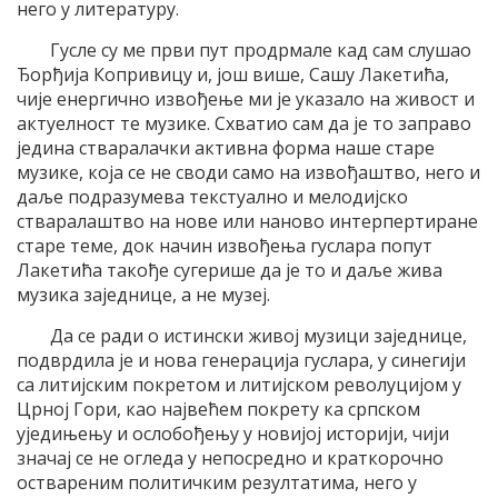
него у литературу.
Гусле су ме први пут продрмале кад сам слушао
Ђорђија Копривицу и, још више, Сашу Лакетића,
чије енергично извођење ми је указало на живост и
актуелност те музике. Схватио сам да је то заправо
једина стваралачки активна форма наше старе
музике, која се не своди само на извођаштво, него и
даље подразумева текстуално и мелодијско
стваралаштво на нове или наново интерпертиране
старе теме, док начин извођења гуслара попут
Лакетића такође сугерише да је то и даље жива
музика заједнице, а не музеј.
Да се ради о истински живој музици заједнице,
подврдила је и нова генерација гуслара, у синегији
са литијским покретом и литијском револуцијом у
Црној Гори, као највећем покрету ка српском
уједињењу и ослобођењу у новијој историји, чији
значај се не огледа у непосредно и краткорочно
оствареним политичким резултатима, него у