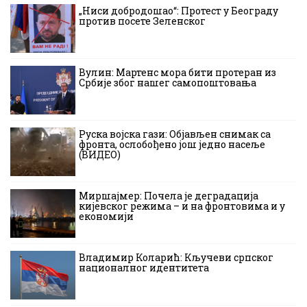
„Ниси добродошао“: Протест у Београду
против посете Зеленског
Вулин: Мартенс мора бити протеран из
Србије због нашег самопоштовања
Руска војска гази: Објављен снимак са
фронта, ослобођено још једно насеље
(ВИДЕО)
Миршајмер: Почела је деградација
кијевског режима – и на фронтовима и у
економији
Владимир Коларић: Кључеви српског
националног идентитета