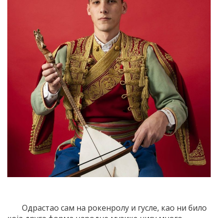
Одрастао сам на рокенролу и гусле, као ни било