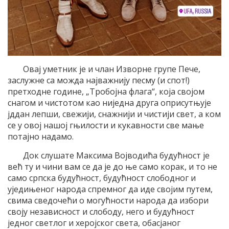
Овај уметник је и члан Изворне групе Пече,
заслужне са можда најважнију песму (и спот!)
претходне године, „Тробојна флага“, која својом
снагом и чистотом као ниједна друга оприсутњује
јддан лепши, свежији, снажнији и чистији свет, а ком
се у овој нашој гњилости и кукавности све мање
потајно надамо.
Док слушате Максима Војводића будућност је
већ ту и чини вам се да је до ње само корак, и то не
само српска будућност, будућност слободног и
уједињеног народа спремног да иде својим путем,
свима сведочећи о могућности народа да избори
своју независност и слободу, него и будућност
једног светлог и херојског света, обасјаног