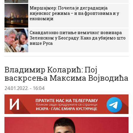
Миршајмер: Почела је деградација
кијевског режима – и на фронтовима и у
економији
Скандалозно питање немачког новинара
Зеленском у Београду: Како да убијемо што
више Руса
Владимир Коларић: Пој
васкрсења Максима Војводића
24.01.2022. - 16:04