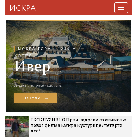
ИСКРА
Навига
ЕКСКЛУЗИВНО Први кадрови са снимања
новог филма Емира Кустурице /четврти
део/