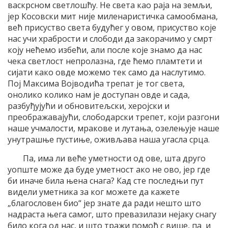
васкрсном светлошћу. Не света као раја на земљи,
јер Косовски мит није миленаристичка самообмана,
већ присуство света будућег у овом, присуство које
нас учи храбрости и слободи да закорачимо у смрт
коју нећемо избећи, али после које знамо да нас
чека светлост непролазна, где ћемо пламтети и
сијати како овде можемо тек само да наслутимо.
Пој Максима Војводића трепат је тог света,
онолико колико нам је доступан овде и сада,
разбуђујући и обновитељски, херојски и
преображавајући, слободарски трепет, који разгони
наше учмалости, мракове и лутања, озелењује наше
унутрашње пустиње, оживљава наша угасла срца.
Па, има ли веће уметности од ове, шта друго
уопште може да буде уметност ако не ово, јер где
би иначе била њена снага? Кад сте последњи пут
видели уметника за ког можете да кажете
„благословен био“ јер знате да ради нешто што
надраста њега самог, што превазилази нејаку снагу
било кога од нас, и што тражи помоћ с више, па и