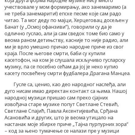
која друга форма народне музике нису много
учествовале у мом формирању, ако занемаримо (а
не треба занемарити!) епске песме које сам радо
читао. Та мог деду по мајци, Херцеговац досељен у
Банат (у „Осмој офанзиви“), говорили су да је
одлично гуслао, али ја сам сведок томе био само у
веома раном детињству, касније то није радио, али
ми је врло умешно причао народне приче из свог
краја. После његове смрти, баби су купили
касетофон, на ком је слушала искључиво гусларску
музику, па се посебно сећам да јој је неко купио
касету посвећену смрти фудбалера Драгана Манцеа.
Гусле са, ценио, као део народног наслеђа, али
дуго нисам имао директан контакт са њима. Нашој
народној музици пришао сам преко сјајних
извођача старе музике попут Светлане Стевић,
Светлане Спајић, Павла Аксентијевића, Срђана
Асановића и других, што је веома утицало на
настанак моје збирке приче „Тајна пурпурних зора“
– код за њено тумачење се налази пре у музици