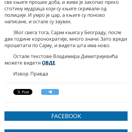
све књиге проших доба, и живе је закопао преко
стотину мудраца који су књиге скривали од
полиције. И умро је цар, а књиге су поново
написане, и остале су заувек.
Због свега тога, Сајам књига у Београду, после
две године коронократије, много значи. Зато вреди
прошетати по Сајму, и видети шта има ново.
Остале текстове Владимира Димитријевића
можете видети
ОВДЕ
.
Извор: Правда
FACEBOOK