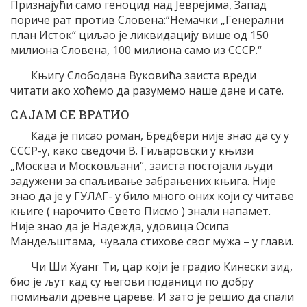
Признајући само геноцид над Јеврејима, Запад
пориче рат против Словена:“Немачки „Генерални
план Исток“ циљао је ликвидацију више од 150
милиона Словена, 100 милиона само из СССР.“
Књигу Слободана Вуковића заиста вреди
читати ако хоћемо да разумемо наше дане и сате.
САЈАМ СЕ ВРАТИО
Када је писао роман, Бредбери није знао да су у
СССР-у, како сведочи В. Гиљаровски у књизи
„Москва и Московљани“, заиста постојали људи
задужени за спаљивање забрањених књига. Није
знао да је у ГУЛАГ- у било много оних који су читаве
књиге ( нарочито Свето Писмо ) знали напамет.
Није знао да је Надежда, удовица Осипа
Мандељштама, чувала стихове свог мужа – у глави.
Чи Ши Хуанг Ти, цар који је градио Кинески зид,
био је љут кад су његови поданици по добру
помињали древне цареве. И зато је решио да спали