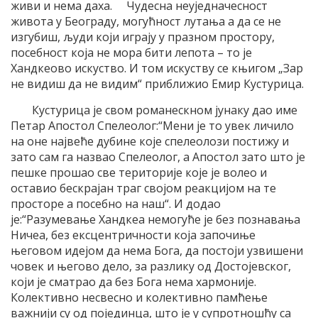
живи и нема даха. Чудесна неуједначесност
живота у Београду, могућност лутања а да се не
изгубиш, људи који играју у празном простору,
посебност која не мора бити лепота – то је
Хандкеово искуство. И том искуству се књигом „Зар
не видиш да не видим“ приближио Емир Кустурица.
Кустурица је свом романескном јунаку дао име
Петар Апостол Спелеолог:“Мени је то увек личило
на оне највеће дубине које спелеолози постижу и
зато сам га назвао Спелеолог, а Апостол зато што је
пешке прошао све територије које је волео и
оставио бескрајан траг својом реакцијом на те
просторе а посебно на наш“. И додао
је:“Разумевање Хандкеа немогуће је без познавања
Ничеа, без ексцентричности која започиње
његовом идејом да нема Бога, да постоји узвишени
човек и његово дело, за разлику од Достојевског,
који је сматрао да без Бога нема хармоније.
Колективно несвесно и колективно памћење
важнији су од појединца, што је у супротношћу са