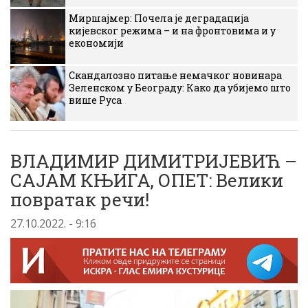
Миршајмер: Почела је деградација
кијевског режима – и на фронтовима и у
економији
Скандалозно питање немачког новинара
Зеленском у Београду: Како да убијемо што
више Руса
ВЛАДИМИР ДИМИТРИЈЕВИЋ –
САЈАМ КЊИГА, ОПЕТ: Велики
повратак речи!
27.10.2022. - 9:16