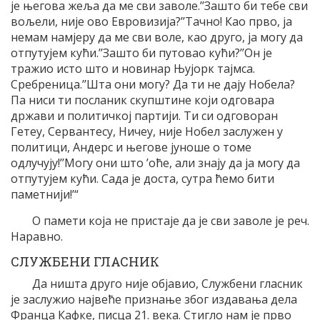
је његова жеља да ме сви заволе.’’Зашто би тебе сви
вољели, није ово Евровизија?’’Тачно! Као прво, ја
немам намјеру да ме сви воле, као друго, ја могу да
отпутујем кући.’’Зашто би путовао кући?’’Он је
тражио исто што и новинар Њујорк тајмса.
Сребреница.’’Шта они могу? Да ти не дају Нобела?
Па ниси ти посланик скупштине који одговара
држави и политичкој партији. Ти си одговоран
Гетеу, Сервантесу, Ничеу, није Нобел заслужен у
политици, Андерс и његове јуноше о томе
одлучују!’’Могу они што ’оће, али знају да ја могу да
отпутујем кући. Сада је доста, сутра ћемо бити
паметнији!’“
О памети која не пристаје да је сви заволе је реч.
Наравно.
СЛУЖБЕНИ ГЛАСНИК
Да ништа друго није објавио, Службени гласник
је заслужио највеће признање због издавања дела
Франца Кафке, писца 21. века. Стигло нам је прво