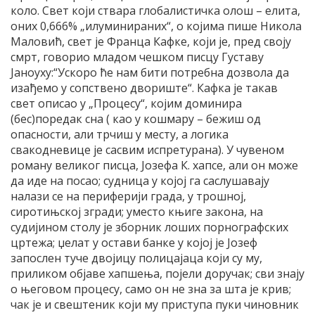
коло. Свет који ствара глобалистичка олош – елита,
оних 0,666% „илуминираних“, о којима пише Никола
Маловић, свет је Франца Кафке, који је, пред своју
смрт, говорио младом чешком писцу Густаву
Јаноуху:“Ускоро ће нам бити потребна дозвола да
изађемо у сопствено двориште“. Кафка је такав
свет описао у „Процесу“, којим доминира
(бес)поредак сна ( као у кошмару – бежиш од
опасности, али трчиш у месту, а логика
свакодневице је сасвим испретурана). У чувеном
роману великог писца, Јозефа К. хапсе, али он може
да иде на посао; судница у којој га саслушавају
налази се на периферији града, у трошној,
сиротињској згради; уместо књиге закона, на
судијином столу је зборник лоших порнографских
цртежа; џелат у остави банке у којој је Јозеф
запослен туче двојицу полицајаца који су му,
приликом објаве хапшења, појели доручак; сви знају
о његовом процесу, само он не зна за шта је крив;
чак је и свештеник који му приступа пуки чиновник