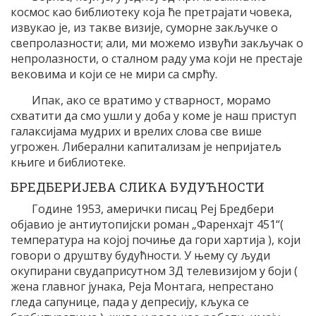
космос као библиотеку која ће претрајати човека,
извукао је, из такве визије, суморне закључке о
свепролазности; али, ми можемо извући закључак о
непролазности, о сталном раду ума који не престаје
вековима и који се не мири са смрћу.
Ипак, ако се вратимо у стварност, морамо
схватити да смо ушли у доба у коме је наш приступ
галаксијама мудрих и врелих слова све више
угрожен. Либерални капитализам је непријатељ
књиге и библиотеке.
БРЕДБЕРИЈЕВА СЛИКА БУДУЋНОСТИ
Године 1953, амерички писац Реј Бредбери
објавио је антиутопијски роман „Фаренхајт 451“(
температура на којој почиње да гори хартија ), који
говори о друштву будућности. У њему су људи
окупирани свудаприсутном 3Д телевизијом у боји (
жена главног јунака, Реја Монтага, непрестано
гледа сапунице, пада у депресију, кљука се