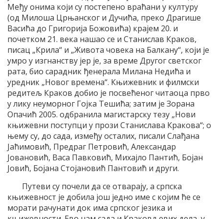
Међу онима који су постепено враћани у културу
(од Милоша Црњанског и Дучића, преко Драгише
Васића до Григорија Божовића) крајем 20. и
почетком 21. века нашао се и Станислав Краков,
писац „Крила“ и „Живота човека на Балкану“, који је
умро у изгнанству јер је, за време Другог светског
рата, био сарадник ђенерала Милана Недића и
уредник „Новог времена“. Књижевник и филмски
редитељ Краков добио је посвећеног читаоца прво
у лику неуморног Гојка Тешића; затим је Зорана
Опачић 2005. одбранила магистарску тезу „Нови
књижевни поступци у прози Станислава Кракова“; о
њему су, до сада, између осталих, писали Слађана
Јаћимовић, Предраг Петровић, Александар
Јовановић, Васа Павковић, Михајло Пантић, Бојан
Јовић, Бојана Стојановић Пантовић и други.
Путеви су почели да се отварају, а српска
књижевност је добила још једно име с којим ће се
морати рачунати док има српског језика и
књижевности. Ево нам сада и Краковљевих дела, у