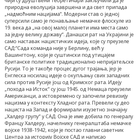
чији су друштвени теоретичари закључили да је
природна еволуција завршена и да свет припада
„надмоћним нацијама“. Модерни став о једној
суперсили само је понављање немачке флоскуле из
19. века да „на овој малој планети има места само
за једну велику државу“. Данашси рат на Украјини је
само наставак нацистичких идеја, које су преузеле
САД:“Сада команда није у Берлину, већ у
Вашингтону, који је суштински под утицајем
британске политике традиционално непријатељске
Русији. То је такође процес дугог трајања, јер је
Енглеска носилац идеје о окупљању свих западних
сила против Русије још од Кримског рата. Идеју
„похода на Исток“ су још 1945. од Немаца преузели
Американци, а истовремено су започели ревизију
нацизма у контексту Хладног рата. Превели су део
нациста на Запад и формирали изузетно значајну
„Халдер групу“ у САД. Она је име добила по генералу
Францу Халдеру, начелнику генералштаба немачке
војске 1938-1942, који је постао главни саветник
Центра за историју Војске САД и написао