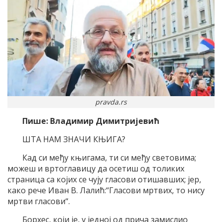
pravda.rs
Пише: Владимир Димитријевић
ШТА НАМ ЗНАЧИ КЊИГА?
Кад си међу књигама, ти си међу световима;
можеш и вртоглавицу да осетиш од толиких
страница са којих се чују гласови отишавших; јер,
како рече Иван В. Лалић:“Гласови мртвих, то нису
мртви гласови“.
Борхес, који је, у једној од прича замислио