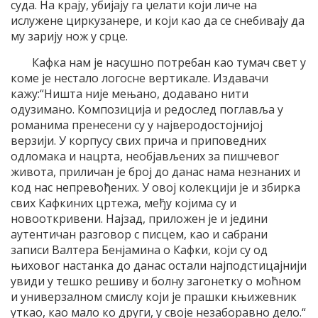
суда. На крају, убијају га џелати који личе на
ислужене циркузанере, и који као да се снебивају да
му зарију нож у срце.
Кафка нам је насушно потребан као тумач свет у
коме је нестало логосне вертикале. Издавачи
кажу:“Ништа није мењано, додавано нити
одузимано. Композиција и редослед поглавља у
романима пренесени су у најверодостојнијој
верзији. У корпусу свих прича и приповедних
одломака и нацрта, необјављених за пишчевог
живота, приличан је број до данас нама незнаних и
код нас непревођених. У овој колекцији је и збирка
свих Кафкиних цртежа, међу којима су и
новооткривени. Најзад, приложен је и једини
аутентичан разговор с писцем, као и сабрани
записи Валтера Бенјамина о Кафки, који су од
њиховог настанка до данас остали најподстицајнији
увиди у тешко решиву и болну загонетку о моћном
и универзалном смислу који је прашки књижевник
уткао, као мало ко други, у своје незаборавно дело.“