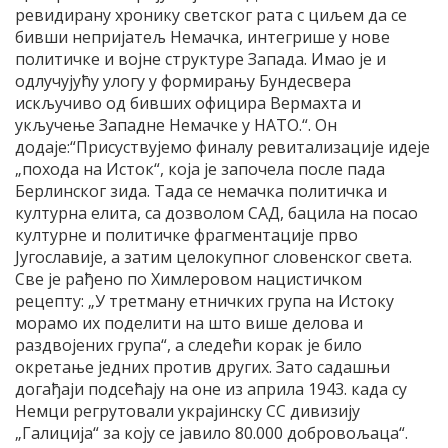
ревидирану хронику светског рата с циљем да се
бивши непријатељ Немачка, интегрише у нове
политичке и војне структуре Запада. Имао је и
одлучујућу улогу у формирању Бундесвера
искључиво од бивших официра Вермахта и
укључење Западне Немачке у НАТО.“. Он
додаје:“Присуствујемо финалу ревитализације идеје
„похода на Исток“, која је започела после пада
Берлинског зида. Тада се немачка политичка и
културна елита, са дозволом САД, бацила на посао
културне и политичке фрагментације прво
Југославије, а затим целокупног словенског света.
Све је рађено по Химлеровом нацистичком
рецепту: „У третману етничких група на Истоку
морамо их поделити на што више делова и
раздвојених група“, а следећи корак је било
окретање једних против других. Зато садашњи
догађаји подсећају на оне из априла 1943. када су
Немци регрутовали украјинску СС дивизију
„Галиција“ за коју се јавило 80.000 добровољаца“.