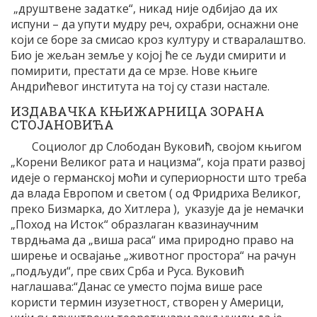
„друштвене задатке“, никад није одбијао да их
испуни – да упути мудру реч, охрабри, оснажни оне
који се боре за смисао кроз културу и стваралаштво.
Био је жељан земље у којој ће се људи смирити и
помирити, престати да се мрзе. Нове књиге
Андрићевог института на тој су стази настале.
ИЗДАВАЧКА КЊИЖАРНИЦА ЗОРАНА
СТОЈАНОВИЋА
Социолог др Слободан Вуковић, својом књигом
„Корени Великог рата и нацизма“, која прати развој
идеје о германској моћи и супериорности што треба
да влада Европом и светом ( од Фридриха Великог,
преко Бизмарка, до Хитлера ), указује да је немачки
„Поход на Исток“ образлаган квазинаучним
тврдњама да „виша раса“ има природно право на
ширење и освајање „животног простора“ на рачун
„подљуди“, пре свих Срба и Руса. Вуковић
наглашава:“Данас се уместо појма више расе
користи термин изузетност, створен у Америци,