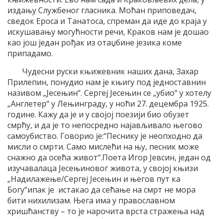
издању Службеног гласника. Моћан приповедач,
сведок Ероса и Танатоса, спреман да иде до краја у
искушавању могућности речи, Краков нам је дошао
као још један рођак из отаџбине језика коме
припадамо.
Чудесни руски књижевник наших дана, Захар
Прилепин, понудио нам је књигу под једноставнин
називом „Јесењин“. Сергеј Јесењин се „убио“ у хотелу
„Англетер“ у Лењинграду, у ноћи 27. децембра 1925.
године. Кажу да је и у својој поезији био обузет
смрћу, и да је то непосредно најављивало његово
самоубиство. Говорио је:“Песнику је неопходно да
мисли о смрти. Само мислећи на њу, песник може
снажно да осећа живот“.Поета Игор Јевсин, један од
изучавалаца Јесењиновог живота, у својој књизи
„Надилажење/Сергеј Јесењин и његов пут ка
Богу“ипак је истакао да сећање на смрт не мора
бити нихилизам. Њега има у православном
хришћанству – то је нарочита врста стражења над