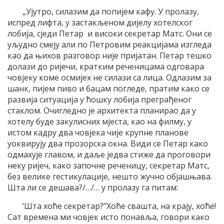
„Ујутро, силазим да попијем кафу. У пролазу,
испред лифта, у застакљеном дијелу хотелског
лобија, сједи Петар и високи секретар Матс. Они се
уљудно смеју али по Петровим реакцијама изгледа
као да њихов разговор није пријатан. Петар тешко
долази до ријечи, кратким реченицама одговара
човјеку коме осмијех не силази са лица. Одлазим за
шанк, пијем пиво и бацам погледе, пратим како се
развија ситуација у ћошку лобија преграђеног
стаклом. Очигледно је архитекта планирао да у
хотелу буде закулисних мјеста, као на филму, у
истом кадру два човјека чије крупне планове
уоквирују два прозорска окна. Види се Петар како
одмахује главом, и даље једва стиже да проговори
неку ријеч, како започне реченицу, секретар Матс,
без велике гестикулације, нешто жучно објашњава.
Шта ли се дешава?/…/… у пролазу га питам:
’Шта хоће секретар?’’Хоће свашта, на крају, хоће!
Сат времена ми човјек исто понавља, говори како