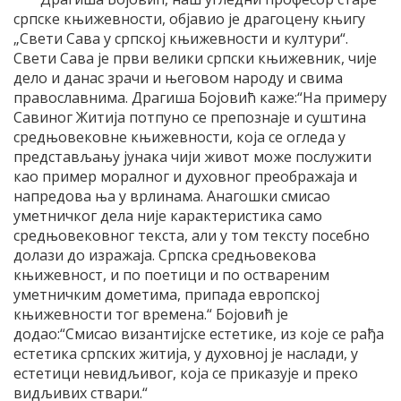
српске књижевности, објавио је драгоцену књигу
„Свети Сава у српској књижевности и култури“.
Свети Сава је први велики српски књижевник, чије
дело и данас зрачи и његовом народу и свима
православнима. Драгиша Бојовић каже:“На примеру
Савиног Житија потпуно се препознаје и суштина
средњовековне књижевности, којa се огледа у
представљању јунака чији живот може послужити
као пример моралног и духовног преображаја и
напредова ња у врлинама. Анагошки смисао
уметничког дела није карактеристика само
средњовековног текста, али у том тексту посебно
долази до изражаја. Српска средњовекова
књижевност, и по поетици и по оствареним
уметничким дометима, припада европској
књижевности тог времена.“ Бојовић је
додао:“Смисао византијске естетике, из које се рађа
естетика српских житија, у духовној је наслади, у
естетици невидљивог, која се приказује и преко
видљивих ствари.“