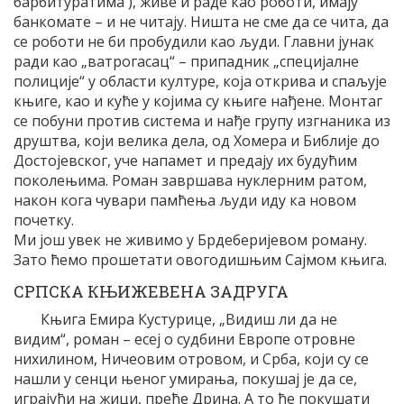
барбитуратима ), живе и раде као роботи, имају
банкомате – и не читају. Ништа не сме да се чита, да
се роботи не би пробудили као људи. Главни јунак
ради као „ватрогасац“ – припадник „специјалне
полиције“ у области културе, која открива и спаљује
књиге, као и куће у којима су књиге нађене. Монтаг
се побуни против система и нађе групу изгнаника из
друштва, који велика дела, од Хомера и Библије до
Достојевског, уче напамет и предају их будућим
поколењима. Роман завршава нуклерним ратом,
након кога чувари памћења људи иду ка новом
почетку.
Ми још увек не живимо у Брдеберијевом роману.
Зато ћемо прошетати овогодишњим Сајмом књига.
СРПСКА КЊИЖЕВЕНА ЗАДРУГА
Књига Емира Кустурице, „Видиш ли да не
видим“, роман – есеј о судбини Европе отровне
нихилином, Ничеовим отровом, и Срба, који су се
нашли у сенци њеног умирања, покушај је да се,
играјући на жици, пређе Дрина. А то ће покушати