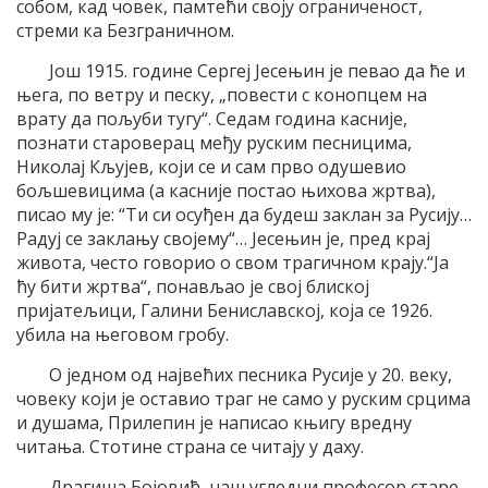
собом, кад човек, памтећи своју ограниченост,
стреми ка Безграничном.
Још 1915. године Сергеј Јесењин је певао да ће и
њега, по ветру и песку, „повести с конопцем на
врату да пољуби тугу“. Седам година касније,
познати староверац међу руским песницима,
Николај Кљујев, који се и сам прво одушевио
бољшевицима (а касније постао њихова жртва),
писао му је: “Ти си осуђен да будеш заклан за Русију…
Радуј се заклању својему“… Јесењин је, пред крај
живота, често говорио о свом трагичном крају.“Ја
ћу бити жртва“, понављао је свој блиској
пријатељици, Галини Бениславској, која се 1926.
убила на његовом гробу.
О једном од највећих песника Русије у 20. веку,
човеку који је оставио траг не само у руским срцима
и душама, Прилепин је написао књигу вредну
читања. Стотине страна се читају у даху.
Драгиша Бојовић, наш угледни професор старе