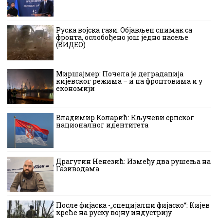
Руска војска гази: Објављен снимак са
фронта, ослобођено још једно насеље
(ВИДЕО)
Миршајмер: Почела је деградација
кијевског режима – и на фронтовима и у
економији
Владимир Коларић: Кључеви српског
националног идентитета
Драгутин Ненезић: Између два рушења на
Газиводама
После фијаска -„специјални фијаско“: Кијев
креће на руску војну индустрију