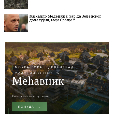
Михаило Меденица: Зар да Зеленског
дочекујеш, моја Србијо?!