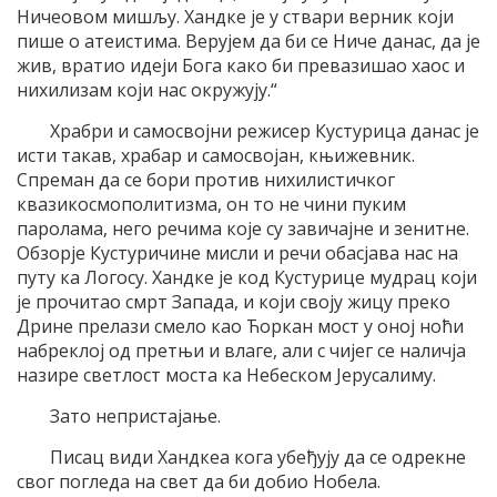
Ничеовом мишљу. Хандке је у ствари верник који
пише о атеистима. Верујем да би се Ниче данас, да је
жив, вратио идеји Бога како би превазишао хаос и
нихилизам који нас окружују.“
Храбри и самосвојни режисер Кустурица данас је
исти такав, храбар и самосвојан, књижевник.
Спреман да се бори против нихилистичког
квазикосмополитизма, он то не чини пуким
паролама, него речима које су завичајне и зенитне.
Обзорје Кустуричине мисли и речи обасјава нас на
путу ка Логосу. Хандке је код Кустурице мудрац који
је прочитао смрт Запада, и који своју жицу преко
Дрине прелази смело као Ћоркан мост у оној ноћи
набреклој од претњи и влаге, али с чијег се наличја
назире светлост моста ка Небеском Јерусалиму.
Зато непристајање.
Писац види Хандкеа кога убеђују да се одрекне
свог погледа на свет да би добио Нобела.