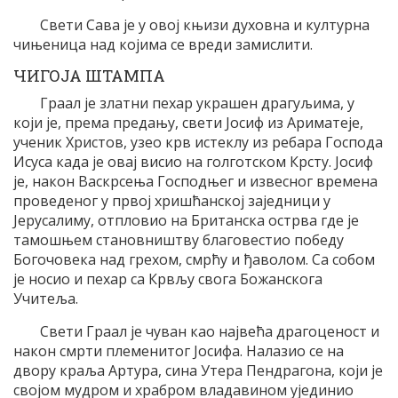
Свети Сава је у овој књизи духовна и културна
чињеница над којима се вреди замислити.
ЧИГОЈА ШТАМПА
Граал је златни пехар украшен драгуљима, у
који је, према предању, свети Јосиф из Ариматеје,
ученик Христов, узео крв истеклу из ребара Господа
Исуса када је овај висио на голготском Крсту. Јосиф
је, након Васкрсења Господњег и извесног времена
проведеног у првој хришћанској заједници у
Јерусалиму, отпловио на Британска острва где је
тамошњем становништву благовестио победу
Богочовека над грехом, смрћу и ђаволом. Са собом
је носио и пехар са Крвљу свога Божанскога
Учитеља.
Свети Граал је чуван као највећа драгоценост и
након смрти племенитог Јосифа. Налазио се на
двору краља Артура, сина Утера Пендрагона, који је
својом мудром и храбром владавином ујединио