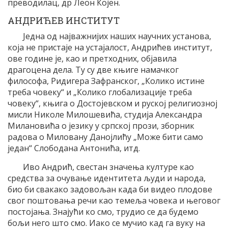
преводилац, др Леон Којен.
АНДРИЋЕВ ИНСТИТУТ
Једна од најважнијих наших научних установа,
која не пристаје на устајалост, Андрићев институт,
ове године је, као и претходних, објавила
драгоцена дела. Ту су две књиге намачког
философа, Ридигера Зафранског, „Колико истине
треба човеку“ и „Колико глобализације треба
човеку“, књига о Достојевском и руској религиозној
мисли Николе Милошевића, студија Александра
Милановића о језику у српској прози, зборник
радова о Миловану Данојлићу „Може бити само
један“ Слободана Антонића, итд.
Иво Андрић, свестан значења културе као
средства за очување идентитета људи и народа,
био би свакако задовољан када би видео плодове
свог поштовања речи као темеља човека и његовог
постојања. Знајући ко смо, трудио се да будемо
бољи него што смо. Иако се мучио кад га вуку на