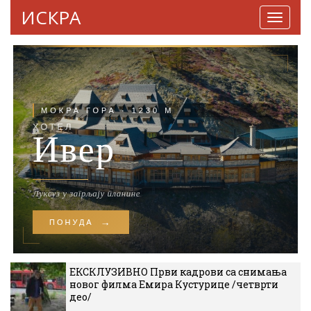
ИСКРА
Навига
ЕКСКЛУЗИВНО Први кадрови са снимања
новог филма Емира Кустурице /четврти
део/