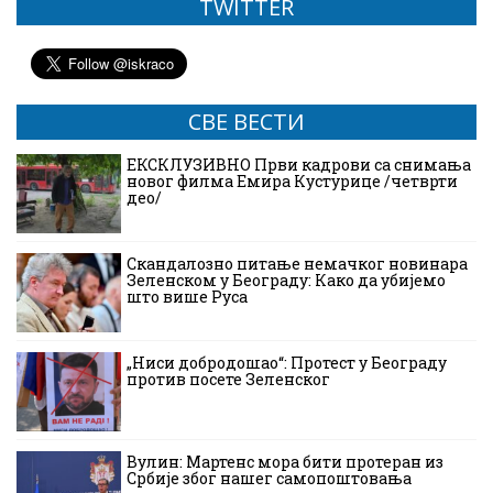
TWITTER
СВЕ ВЕСТИ
ЕКСКЛУЗИВНО Први кадрови са снимања
новог филма Емира Кустурице /четврти
део/
Скандалозно питање немачког новинара
Зеленском у Београду: Како да убијемо
што више Руса
„Ниси добродошао“: Протест у Београду
против посете Зеленског
Вулин: Мартенс мора бити протеран из
Србије због нашег самопоштовања