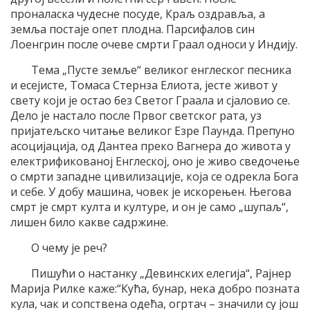
проналаска чудесне посуде, Краљ оздравља, а
земља постаје опет плодна. Парсифалов син
Лоенгрин после очеве смрти Граал односи у Индију.
Тема „Пусте земље“ великог енглеског песника
и есејисте, Томаса Стернза Елиота, јесте живот у
свету који је остао без Светог Граала и сјаловио се.
Дело је настало после Првог светског рата, уз
пријатељско читање великог Езре Паунда. Препуно
асоцијација, од Дантеа преко Вагнера до живота у
електрификованој Енглеској, оно је живо сведочење
о смрти западне цивилизације, која се одрекла Бога
и себе. У добу машина, човек је искорењен. Његова
смрт је смрт култа и културе, и он је само „шупаљ“,
лишен било какве садржине.
О чему је реч?
Пишући о настанку „Девинских елегија“, Рајнер
Марија Рилке каже:“Кућа, бунар, нека добро позната
кула, чак и сопствена одећа, огртач – значили су још