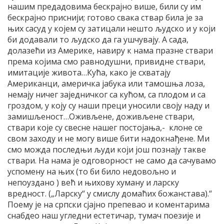
нашим предадовима бескрајно више, били су им
бескрајно приснији; готово свака ствар била је за
њих сасуд у којем су затицали нешто људско и у који
би додавали то људско да га ушчувају. А сада,
долазећи из Америке, навиру к нама празне ствари
према којима смо равнодушни, привидне ствари,
имитације живота…Кућа, како је схватају
Американци, америчка јабука или тамошња лоза,
немају ничег заједничког са кућом, са плодом и са
гроздом, у коју су наши преци уносили своју наду и
замишљеност…Оживљене, доживљене ствари,
ствари које су свесне нашег постојања,- клоне се
свом заходу и не могу више бити надокнађене. Ми
смо можда последњи људи који још познају такве
ствари. На нама је одговорност не само да сачувамо
успомену на њих (то би било недовољно и
непоуздано ) већ и њихову хуману и ларску
вредност. („Ларску“ у смислу домаћих божанстава).“
Поему је на српски сјајно препевао и коментарима
снабдео наш угледни естетичар, тумач поезије и