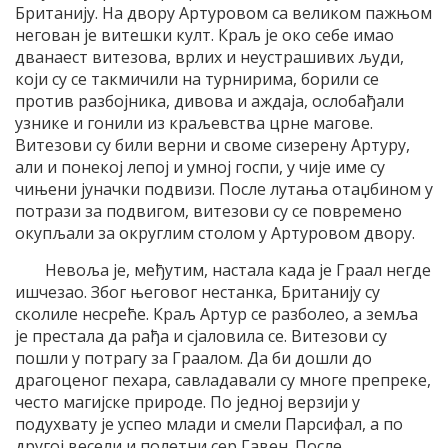
Британију. На двору Артуровом са великом пажњом
негован је витешки култ. Краљ је око себе имао
дванаест витезова, врлих и неустрашивих људи,
који су се такмичили на турнирима, борили се
против разбојника, дивова и аждаја, ослобађали
узнике и гонили из краљевства црне магове.
Витезови су били верни и своме сизерену Артуру,
али и понекој лепој и умној госпи, у чије име су
чињени јуначки подвизи. После лутања отаџбином у
потрази за подвигом, витезови су се повремено
окупљали за округлим столом у Артуровом двору.
Невоља је, међутим, настала када је Граал негде
ишчезао. Због његовог нестанка, Британију су
сколиле несреће. Краљ Артур се разболео, а земља
је престала да рађа и сјаловила се. Витезови су
пошли у потрагу за Граалом. Да би дошли до
драгоценог пехара, савладавали су многе препреке,
често магијске природе. По једној верзији у
подухвату је успео млади и смели Парсифал, а по
другој весели и полетни сер Гавен. После