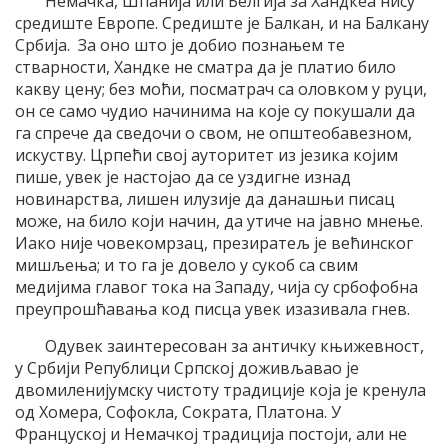
Немачка, Шпанија или Белгија за Хандкеа нису
средиште Европе. Средиште је Балкан, и на Балкану
Србија. За оно што је добио познањем те
стварности, Хандке не сматра да је платио било
какву цену; без моћи, посматрач са оловком у руци,
он се само чудио начинима на које су покушали да
га спрече да сведочи о свом, не општеобавезном,
искуству. Црпећи свој ауторитет из језика којим
пише, увек је настојао да се уздигне изнад
новинарства, лишен илузије да данашњи писац
може, на било који начин, да утиче на јавно мнење.
Иако није човекомрзац, презиратељ је већинског
мишљења; и то га је довело у сукоб са свим
медијима главог тока на Западу, чија су србофобна
преупрошћавања код писца увек изазивала гнев.
Одувек заинтересован за античку књижевност,
у Србији Републици Српској доживљавао је
двомиленијумску чистоту традиције која је кренула
од Хомера, Софокла, Сократа, Платона. У
Француској и Немачкој традиција постоји, али не