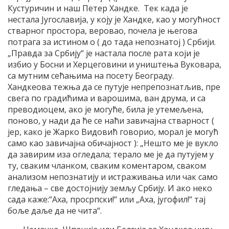
Кустуричин и наш Петер Хандке. Тек када је
нестала Југославија, у коју је Хандке, као у могућност
стварног простора, веровао, почела је његова
потрага за истином о ( до тада непознатој ) Србији.
„Правда за Србију“ је настала после рата који је
избио у Босни и Херцеговини и уништења Вуковара,
са мутним сећањима на посету Београду.
Хандкеова тежња да се путује непрепознатљив, пре
свега по градићима и варошима, ван друма, и са
преводиоцем, ако је могуће, била је утемељена,
поново, у нади да ће се наћи завичајна стварност (
јер, како је Жарко Видовић говорио, морал је могућ
само као завичајна обичајност ): „Нешто ме је вукло
да завирим иза огледала; терало ме је да путујем у
ту, сваким чланком, сваким коментаром, сваком
анализом непознатију и истраживања или чак само
гледања – све достојнију земљу Србију. И ако неко
сада каже:“Аха, просрпски!“ или „Аха, југофил!“ тај
боље даље да не чита“.