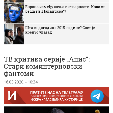
Европа између жеља и стварности: Како се
решити „Палантира“?
Шта се догодило 2015. године? Свет је
кренуо уназад
ТВ критика серије „Апис“:
Стари коминтерновски
фантоми
16.03.2020. - 10:34