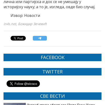
лична или партијска и док се не умешају у
историјску науку; а то је, изгледа, овде био случај.
Извор: Новости
in4s.net, Божидар Зечевић
FACEBOOK
TWITTER
СВЕ ВЕСТИ