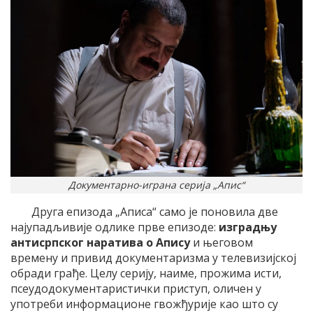
Документарно-играна серија „Апис“
Друга епизода „Аписа“ само је поновила две
најупадљивије одлике прве епизоде:
изградњу
антисрпског наратива о Апису
и његовом
времену и привид документаризма у телевизијској
обради грађе. Целу серију, наиме, прожима исти,
псеудодокументаристички приступ, оличен у
употреби информационе гвожђурије као што су