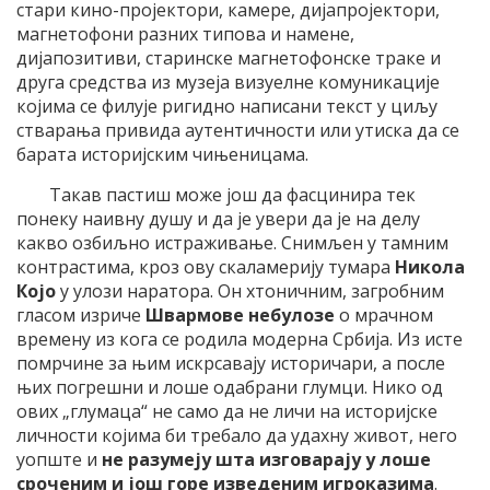
стари кино-пројектори, камере, дијапројектори,
магнетофони разних типова и намене,
дијапозитиви, старинске магнетофонске траке и
друга средства из музеја визуелне комуникације
којима се филује ригидно написани текст у циљу
стварања привида аутентичности или утиска да се
барата историјским чињеницама.
Такав пастиш може још да фасцинира тек
понеку наивну душу и да је увери да је на делу
какво озбиљно истраживање. Снимљен у тамним
контрастима, кроз ову скаламерију тумара
Никола
Којо
у улози наратора. Он хтоничним, загробним
гласом изриче
Швармове небулозе
о мрачном
времену из кога се родила модерна Србија. Из исте
помрчине за њим искрсавају историчари, а после
њих погрешни и лоше одабрани глумци. Нико од
ових „глумаца“ не само да не личи на историјске
личности којима би требало да удахну живот, него
уопште и
не разумеју шта изговарају у лоше
сроченим и још горе изведеним игроказима
.