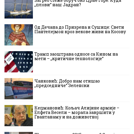
Загреб стеже обруч око Црне Горе: Куда
„плови“ наш Јадран?
Од Дечана до Призрена и Сушице: Свети
Пантелејмон кроз векове живи на Косову
Трамп заоштрава односе са Кином на
мети – „критичне технологије“
Чанковић: Добро нам отишао
„председниче“ Зеленски
Кецмановић: Кољач Алијине армије –
Елфета Весели – морала завршити у
Гвантанаму и на доживотној