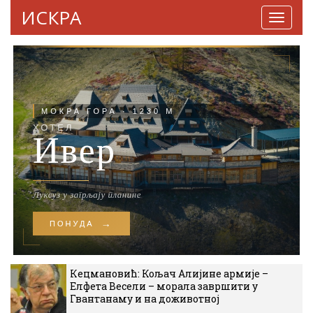
ИСКРА
Навига
Кецмановић: Кољач Алијине армије –
Елфета Весели – морала завршити у
Гвантанаму и на доживотној