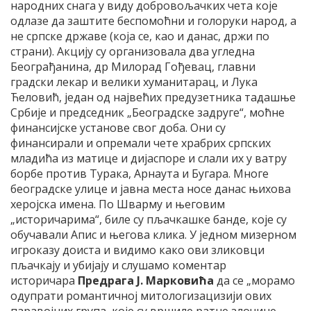
народних снага у виду добровољачких чета које
одлазе да заштите беспомоћни и голоруки народ, а
не српске државе (која се, као и данас, држи по
страни). Акцију су организовала два угледна
Београђанина, др Милорад Гођевац, главни
градски лекар и велики хуманитарац, и Лука
Ћеловић, један од највећих предузетника тадашње
Србије и председник „Београдске задруге“, моћне
финансијске установе свог доба. Они су
финансирали и опремали чете храбрих српских
младића из матице и дијаспоре и слали их у ватру
борбе против Турака, Арнаута и Бугара. Многе
београдске улице и јавна места носе данас њихова
херојска имена. По Шварму и његовим
„историчарима“, биле су пљачкашке банде, које су
обучавали Апис и његова клика. У једном мизерном
игроказу доиста и видимо како ови зликовци
пљачкају и убијају и слушамо коментар
историчара
Предрага Ј. Марковића
да се „морамо
одупрати романтичној митологизацизији ових
паравојних група, које су вршиле ратне злочине,