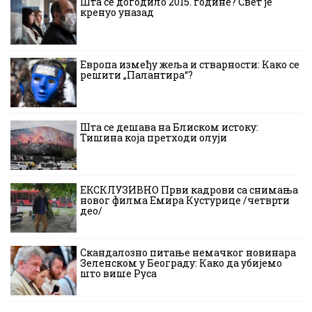
Шта се догодило 2015. године? Свет је
кренуо уназад
Европа између жеља и стварности: Како се
решити „Палантира“?
Шта се дешава на Блиском истоку:
Тишина која претходи олуји
ЕКСКЛУЗИВНО Први кадрови са снимања
новог филма Емира Кустурице /четврти
део/
Скандалозно питање немачког новинара
Зеленском у Београду: Како да убијемо
што више Руса