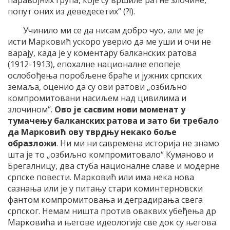
попут оних из деведесетих“ (?!).
Учинило ми се да нисам добро чуо, али ме је
исти Марковић ускоро уверио да ме уши и очи не
варају, када је у коментару балканских ратова
(1912-1913), епохалне националне епопеје
ослобођења поробљене браће и јужних српских
земаља, оценио да су ови ратови „озбиљно
компромитовани насиљем над цивилима и
злочином“.
Ово је сасвим нови моменат у
тумачењу балканских ратова и зато би требало
да Марковић ову тврдњу некако боље
образложи
. Ни ми ни савремена историја не знамо
шта је то „озбиљно компромитовало“ Куманово и
Брегалницу, два стуба националне славе и модерне
српске повести. Марковић или има нека нова
сазнања или је у питању стари коминтерновски
фантом компромитовања и деградирања свега
српског. Немам ништа против оваквих убеђења др
Марковића и његове идеологије све док су његова