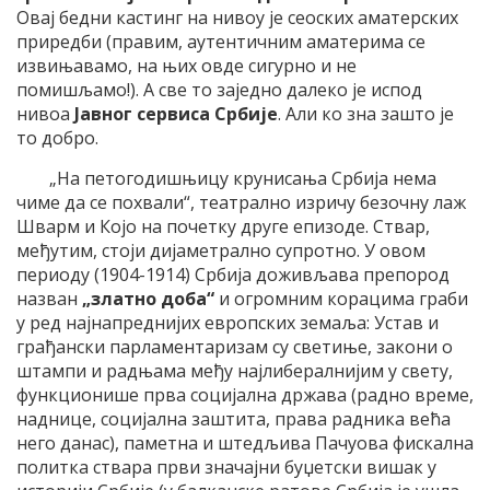
Овај бедни кастинг на нивоу је сеоских аматерских
приредби (правим, аутентичним аматерима се
извињавамо, на њих овде сигурно и не
помишљамо!). А све то заједно далеко је испод
нивоа
Јавног сервиса Србије
. Али ко зна зашто је
то добро.
„На петогодишњицу крунисања Србија нема
чиме да се похвали“, театрално изричу безочну лаж
Шварм и Којо на почетку друге епизоде. Ствар,
међутим, стоји дијаметрално супротно. У овом
периоду (1904-1914) Србија доживљава препород
назван
„златно доба“
и огромним корацима граби
у ред најнапреднијих европских земаља: Устав и
грађански парламентаризам су светиње, закони о
штампи и радњама међу најлибералнијим у свету,
функционише прва социјална држава (радно време,
наднице, социјална заштита, права радника већа
него данас), паметна и штедљива Пачуова фискална
политка ствара први значајни буџетски вишак у