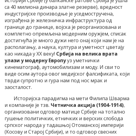
историји Србије (у балканске ратове Србија је ушла
са 40 милиона динара златне резерве), вредност
индустријске производње је уседмостручена,
изграђена је железничка инфраструктура од
границе до границе, војска је реорганизована и
комплетно опремљена модерним оружјем, списак
достигнућа је много дужи него онај који нам је на
располагању, а наука, култура и уметност цветају
као никада у ХХ веку!
Србија на велика врата
улази у модерну Европу
уз уметнички
кинематограф, аутомобилизам и моду. И сви то
виде осим аутора овог медијског фалсификата, који
тврди супротно и гура нам под нос мрак и
заосталост.
Историјска парадигма на мети Филипа Шварма
и компаније је тзв.
Четничка акција (1904-1914)
,
организовани одговор матице Србије на тотално
гушење политичких, етничких и верских слобода
српског народа у тадашњој Отоманској империји
(Косову и Старој Србији), и то одговор свесних