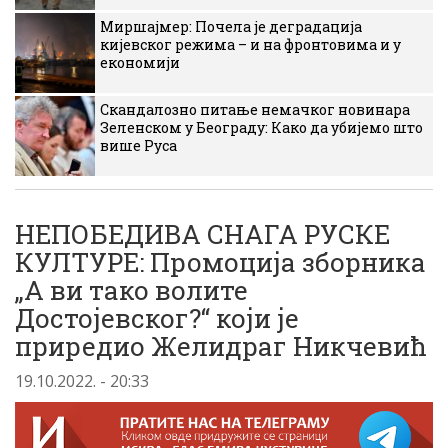
Миршајмер: Почела је деградација
кијевског режима – и на фронтовима и у
економији
Скандалозно питање немачког новинара
Зеленском у Београду: Како да убијемо што
више Руса
НЕПОБЕДИВА СНАГА РУСКЕ
КУЛТУРЕ: Промоција зборника
„А ви тако волите
Достојевског?“ који је
приредио Желидраг Никчевић
19.10.2022. - 20:33