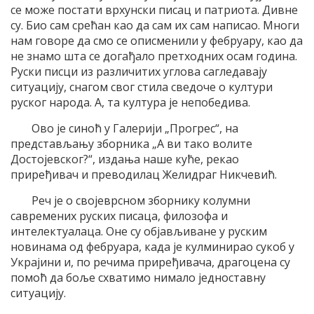
се може постати врхунски писац и патриота. Дивне
су. Био сам срећан као да сам их сам написао. Многи
нам говоре да смо се описменили у фебруару, као да
не знамо шта се догађало претходних осам година.
Руски писци из различитих углова сагледавају
ситуацију, снагом свог стила сведоче о култури
руског народа. А, та култура је непобедива.
Ово је синоћ у Галерији „Прогрес“, на
представљању зборника „А ви тако волите
Достојевског?“, издања наше куће, рекао
приређивач и преводилац Желидраг Никчевић.
Реч је о својеврсном зборнику колумни
савремених руских писаца, филозофа и
интелектуалаца. Оне су објављиване у руским
новинама од фебруара, када је кулминирао сукоб у
Украјини и, по речима приређивача, драгоцена су
помоћ да боље схватимо нимало једноставну
ситуацију.