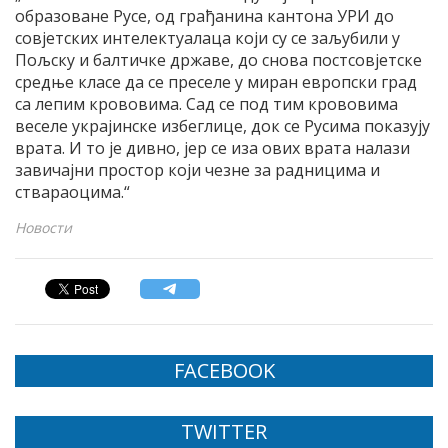
образоване Русе, од грађанина кантона УРИ до
совјетских интелектуалаца који су се заљубили у
Пољску и балтичке државе, до снова постсовјетске
средње класе да се преселе у миран европски град
са лепим крововима. Сад се под тим крововима
веселе украјинске избеглице, док се Русима показују
врата. И то је дивно, јер се иза ових врата налази
завичајни простор који чезне за радницима и
ствараоцима.“
Новости
FACEBOOK
TWITTER