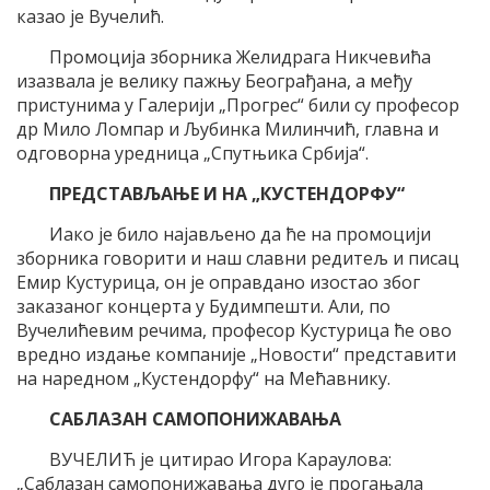
казао је Вучелић.
Промоција зборника Желидрага Никчевића
изазвала је велику пажњу Београђана, а међу
пристунима у Галерији „Прогрес“ били су професор
др Мило Ломпар и Љубинка Милинчић, главна и
одговорна уредница „Спутњика Србија“.
ПРЕДСТАВЉАЊЕ И НА „КУСТЕНДОРФУ“
Иако је било најављено да ће на промоцији
зборника говорити и наш славни редитељ и писац
Емир Кустурица, он је оправдано изостао због
заказаног концерта у Будимпешти. Али, по
Вучелићевим речима, професор Кустурица ће ово
вредно издање компаније „Новости“ представити
на наредном „Кустендорфу“ на Мећавнику.
САБЛАЗАН САМОПОНИЖАВАЊА
ВУЧЕЛИЋ је цитирао Игора Караулова:
„Саблазан самопонижавања дуго је прогањала