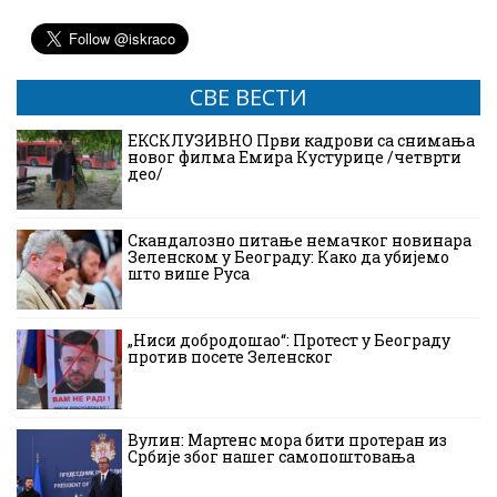
СВЕ ВЕСТИ
ЕКСКЛУЗИВНО Први кадрови са снимања
новог филма Емира Кустурице /четврти
део/
Скандалозно питање немачког новинара
Зеленском у Београду: Како да убијемо
што више Руса
„Ниси добродошао“: Протест у Београду
против посете Зеленског
Вулин: Мартенс мора бити протеран из
Србије због нашег самопоштовања