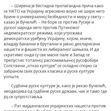
– Ширена је бестидна пропагандна причa како
се НАТО на Украјину агресивно војно не шири него
брине о универзалној безбедности и миру у свету –
казао је Вучелић. – Не боре се против Русије и
руског народа него против Путиновог
недемократског режима, који угрожава
демократски уређену Украјину, којом, иначе,
владају банални и брутални и јавно декларисани
нацисти и фашисти из либералног шињела. И да
скратимо: онда су све маске пале и Запад се
препустио тоталној распомамљеноj русофобији.
Сопствени „отказ културе“ се складно спојио са
забраном свих руских класика и руске културе
уопште.
Судбина руске културе је, како је рекао Вучелић,
неодвојива од судбине руске државе, чак и тамо где
јој се супротставља.
– Рат мајдановских украјинских нациста против