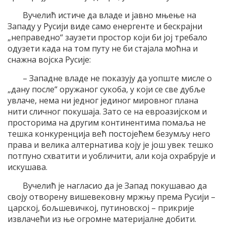
Вучелић истиче да владе и јавно мњење на
Западу у Русији виде само енергенте и бескрајни
„неправедно“ заузети простор који би јој требало
одузети када на том путу не би стајала моћна и
снажна војска Русије:
– Западне владе не показују да уопште мисле о
„дану после“ оружаног сукоба, у који се све дубље
увлаче, нема ни једног јединог мировног плана
нити сличног покушаја. Зато се на евроазијском и
просторима на другим континентима помаља не
тешка конкуренција већ постојећем безумљу него
права и велика алтернатива коју је још увек тешко
потпуно схватити и уобличити, али која охрабрује и
искушава.
Вучелић је нагласио да је Запад покушавао да
своју отворену вишевековну мржњу према Русији –
царској, бољшевичкој, путиновској – прикрије
извлачећи из ње огромне материјалне добити.