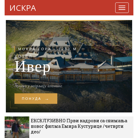
ИСКРА
Навига
ЕКСКЛУЗИВНО Први кадрови са снимања
новог филма Емира Кустурице /четврти
део/