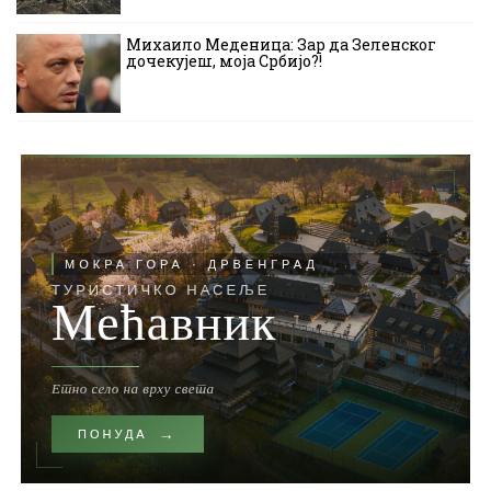
Михаило Меденица: Зар да Зеленског
дочекујеш, моја Србијо?!