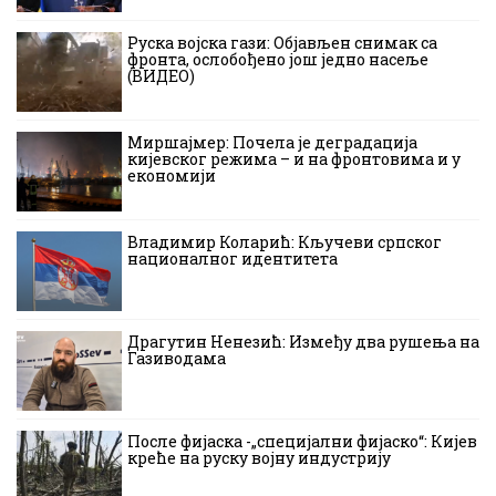
Руска војска гази: Објављен снимак са
фронта, ослобођено још једно насеље
(ВИДЕО)
Миршајмер: Почела је деградација
кијевског режима – и на фронтовима и у
економији
Владимир Коларић: Кључеви српског
националног идентитета
Драгутин Ненезић: Између два рушења на
Газиводама
После фијаска -„специјални фијаско“: Кијев
креће на руску војну индустрију