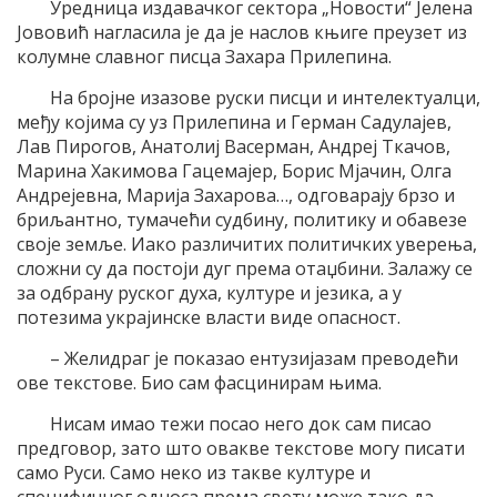
Уредница издавачког сектора „Новости“ Јелена
Јововић нагласила је да је наслов књиге преузет из
колумне славног писца Захара Прилепина.
На бројне изазове руски писци и интелектуалци,
међу којима су уз Прилепина и Герман Садулајев,
Лав Пирогов, Анатолиј Васерман, Андреј Ткачов,
Марина Хакимова Гацемајер, Борис Мјачин, Олга
Андрејевна, Марија Захарова…, одговарају брзо и
бриљантно, тумачећи судбину, политику и обавезе
своје земље. Иако различитих политичких уверења,
сложни су да постоји дуг према отаџбини. Залажу се
за одбрану руског духа, културе и језика, а у
потезима украјинске власти виде опасност.
– Желидраг је показао ентузијазам преводећи
ове текстове. Био сам фасцинирам њима.
Нисам имао тежи посао него док сам писао
предговор, зато што овакве текстове могу писати
само Руси. Само неко из такве културе и