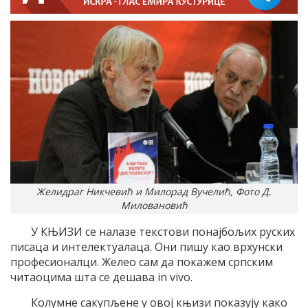
Желидраг Никчевић и Милорад Вучелић, Фото Д.
Миловановић
У КЊИЗИ се налазе текстови понајбољих руских
писаца и интелектуалаца. Они пишу као врхунски
професионалци. Желео сам да покажем српским
читаоцима шта се дешава in vivo.
Колумне сакупљене у овој књизи показују како