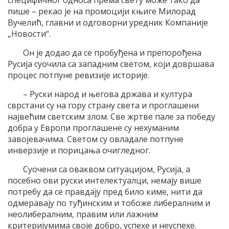
специфичног односа према свету може тако да
пише – рекао је на промоцији књиге Милорад
Вучелић, главни и одговорни уредник Компаније
„Новости“.
Он је додао да се пробуђена и препорођена
Русија суочила са западним светом, који довршава
процес потпуне ревизије историје.
– Руски народ и његова држава и култура
сврстани су на гору страну света и проглашени
највећим светским злом. Све жртве пале за победу
добра у Европи проглашене су нехуманим
завојевачима. Светом су овладале потпуне
инверзије и порицања очигледног.
Суочени са оваквом ситуацијом, Русија, а
посебно ови руски интелектуалци, немају више
потребу да се правдају пред било киме, нити да
одмеравају по туђинским и тобоже либералним и
неолибералним, правим или лажним
критеријумима своје добро, успехе и неуспехе.