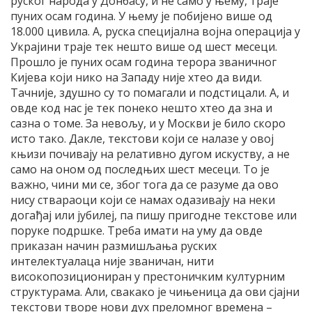
руског народа у Донбасу, и не само у њему, траје
пуних осам година. У њему је побијено више од
18.000 цивила. А, руска специјална војна операција у
Украјини траје тек нешто више од шест месеци.
Прошло је пуних осам година терора званичног
Кијева који нико на Западу није хтео да види.
Тачније, здушно су то помагали и подстицали. А, и
овде код нас је тек понеко нешто хтео да зна и
сазна о томе. За невољу, и у Москви је било скоро
исто тако. Дакле, текстови који се налазе у овој
књизи почивају на релативно дугом искуству, а не
само на оном од последњих шест месеци. То је
важно, чини ми се, због тога да се разуме да ово
нису ствараоци који се намах одазивају на неки
догађај или јубилеј, па пишу пригодне текстове или
поруке подршке. Треба имати на уму да овде
приказан начин размишљања руских
интелектуалаца није званичан, нити
високопозициониран у престоничким културним
структурама. Али, свакако је чињеница да ови сјајни
текстови творе нови дух преломног времена –