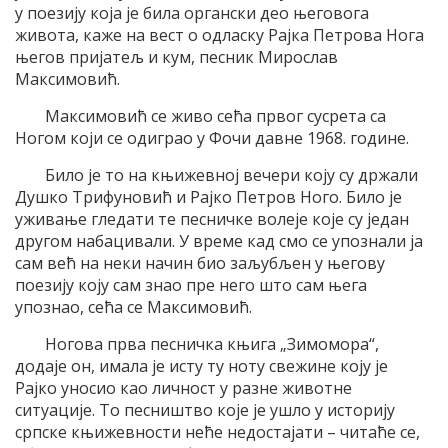
у поезију која је била органски део његовога
живота, каже на вест о одласку Рајка Петрова Нога
његов пријатељ и кум, песник Мирослав
Максимовић.
Максимовић се живо сећа првог сусрета са
Ногом који се одиграо у Фочи давне 1968. године.
Било је то на књижевној вечери коју су држали
Душко Трифуновић и Рајко Петров Ного. Било је
уживање гледати те песничке волеје које су један
другом набацивали. У време кад смо се упознали ја
сам већ на неки начин био заљубљен у његову
поезију коју сам знао пре него што сам њега
упознао, сећа се Максимовић.
Ногова прва песничка књига „Зимомора“,
додаје он, имала је исту ту ноту свежине коју је
Рајко уносио као личност у разне животне
ситуације. То песништво које је ушло у историју
српске књижевности неће недостајати – читаће се,