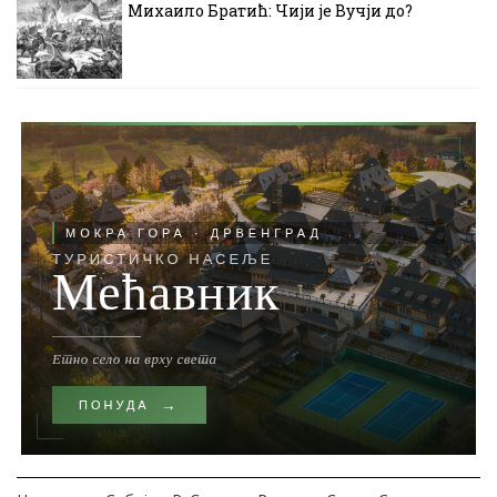
Михаило Братић: Чији је Вучји до?