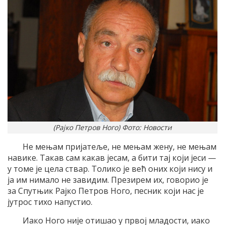
(Рајко Петров Ного) Фото: Новости
Не мењам пријатеље, не мењам жену, не мењам
навике. Такав сам какав јесам, а бити тај који јеси —
у томе је цела ствар. Толико је већ оних који нису и
ја им нимало не завидим. Презирем их, говорио је
за Спутњик Рајко Петров Ного, песник који нас је
јутрос тихо напустио.
Иако Ного није отишао у првој младости, иако