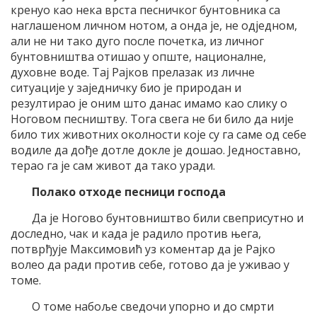
кренуо као нека врста песничког бунтовника са
наглашеном личном нотом, а онда је, не одједном,
али не ни тако дуго после почетка, из личног
бунтовништва отишао у опште, националне,
духовне воде. Тај Рајков прелазак из личне
ситуације у заједничку био је природан и
резултирао је оним што данас имамо као слику о
Ноговом песништву. Тога свега не би било да није
било тих животних околности које су га саме од себе
водиле да дође дотле докле је дошао. Једноставно,
терао га је сам живот да тако уради.
Полако отходе песници господа
Да је Ногово бунтовништво били свеприсутно и
доследно, чак и када је радило против њега,
потврђује Максимовић уз коментар да је Рајко
волео да ради против себе, готово да је уживао у
томе.
О томе набоље сведочи упорно и до смрти