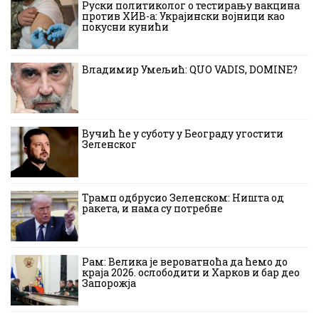
Руски политиколог о тестирању вакцина
против ХИВ-а: Украјински војници као
покусни кунићи
Владимир Умељић: QUO VADIS, DOMINE?
Вучић ће у суботу у Београду угостити
Зеленског
Трамп одбрусио Зеленском: Ништа од
ракета, и нама су потребне
Рам: Велика је вероватноћа да ћемо до
краја 2026. ослободити и Харков и бар део
Запорожја