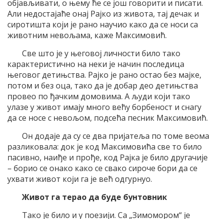
објављивати, о њему ће се још говорити и писати.
Али недостајаће онај Рајко из живота, тај дечак и
сиротишта који је рано научио како да се носи са
животним невољама, каже Максимовић.
Све што је у његовој личности било тако
карактеристично на неки је начин последица
његовог детињства. Рајко је рано остао без мајке,
потом и без оца, тако да је добар део детињства
провео по ђачким домовима. А људи који тако
улазе у живот имају много већу борбеност и снагу
да се носе с невољом, подсећа песник Максимовић.
Он додаје да су се два пријатеља по томе веома
разликовала: док је код Максимовића све то било
пасивно, наиђе и прође, код Рајка је било другачије
– борио се онако како се свако сироче бори да се
ухвати живот који га је већ одгурнуо.
Живот га терао да буде бунтовник
Тако је било и у поезији. Са „Зимомором“ је