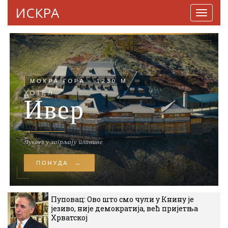
ИСКРА
Навига
Пуповац: Ово што смо чули у Книну је
језиво, није демократија, већ пријетња
Хрватској