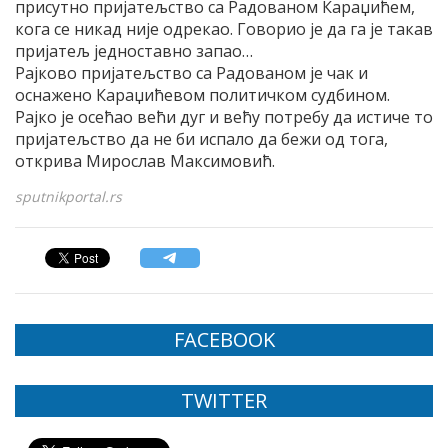
присутно пријатељство са Радованом Караџићем,
кога се никад није одрекао. Говорио је да га је такав
пријатељ једноставно запао…
Рајково пријатељство са Радованом је чак и
оснажено Караџићевом политичком судбином.
Рајко је осећао већи дуг и већу потребу да истиче то
пријатељство да не би испало да бежи од тога,
открива Мирослав Максимовић.
sputnikportal.rs
FACEBOOK
TWITTER