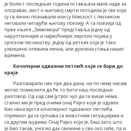
је болест последњих година остављала мале наде за
опоравак, вест о његовој смрти погодила је све који
су га лично познавали или су блискост с песником
неговали читајући његову поезију. А та поезија од
прве књиге „Зимомора“ представља једну од
најсуптилнијих и најмоћнијих лирских појава у
српском песништву, једну од ретких која је тако
узвишено опевала лична, али духовна стања нашег
времена.
Кочоперни одважни петлић који се бори до
краја
Разговарали смо пре два дана, ни по чему нисам
могао помислити да ће то бити наш последњи
разговор. Од кад сам јутрос чуо да га више нема,
стално ми је пред очима онај Рајко који је одувек
био нека врста кочоперног одважног петлића
спремног да се суочава са животним ситуацијама и
са другим људима. Онај Рајко који је, баш зато што
је био такав, уносио дах свежине у све око себе, па и