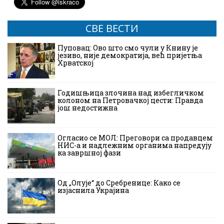
СВЕ ВЕСТИ
Пуповац: Ово што смо чули у Книну је
језиво, није демократија, већ пријетња
Хрватској
Годишњица злочина над избегличком
колоном на Петровачкој цести: Правда
још недостижна
Огласио се МОЛ: Преговори са продавцем
НИС-а и надлежним органима напредују
ка завршној фази
Од „Олује“ до Сребренице: Како се
изјаснила Украјина