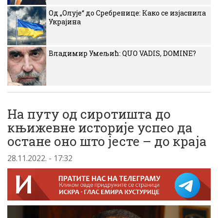
Од „Олује“ до Сребренице: Како се изјаснила
Украјина
Владимир Умељић: QUO VADIS, DOMINE?
На путу од сиротишта до
књижевне историје успео да
остане оно што јесте – до краја
28.11.2022. - 17:32