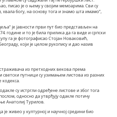
 углавном су садржали тај петербуршки лист.
ао, писао је о њему у својим мемоарима. Сви су
 хвала богу, на основу тога и знамо шта имамо“,
еља“ је јавности први пут био представљен на
4. године и то је била прилика да га виде и српски
купу га је фотографисао Стојан Новаковић,
ограду, који је целом рукопису и дао назив
истраживача из претходних векова према
и светски путници су узимањем листова из разних
 кодекса.
одакле су истргли одређене листове и због тога
послом, односно да утврђују одакле потичу
ње Анатолиј Турилов.
да је живео у културној и научној средини био