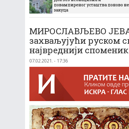
повампиреног усташтва поново не
закуца
МИРОСЛАВЉЕВО ЈЕВАН
захваљујући руском с
највреднији спомени
07.02.2021. - 17:36