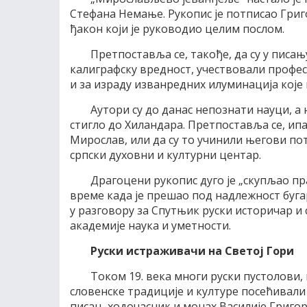
Стефана Немање. Рукопис је потписао Григо
ђакон који је руководио целим послом.
Претпоставља се, такође, да су у писањ
калиграфску вредност, учествовали профес
и за израду изванредних илуминација које
Аутори су до данас непознати науци, а
стигло до Хиландара. Претпоставља се, ипак
Мирослав, или да су то учинили његови пот
српски духовни и културни центар.
Драгоцени рукопис дуго је „скупљао п
време када је прешао под надлежност буга
у разговору за Спутњик руски историчар и
академије наука и уметности.
Руски истраживачи на Светој Гори
Током 19. века многи руски пустолови
словенске традиције и културе посећивали с
писац, ходочасник и монах Василије Григор