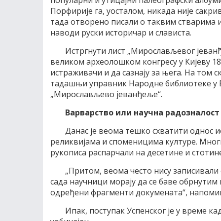
популарни и утицајни палеографски албуми
Порфирије га, уосталом, никада није сакрив
тада отворено писали о таквим стварима и,
наводи руски историчар и слависта.
Истргнути лист „Мирослављевог јеванђ
великом археолошком конгресу у Кијеву 187
истраживачи и да сазнају за њега. На том с
тадашњи управник Народне библиотеке у Бе
„Мирослављево јеванђеље“.
Варварство или научна радозналост
Данас је веома тешко схватити однос 
реликвијама и споменицима културе. Мног
рукописа распарчали на десетине и стотине
„Притом, веома често нису записивали 
сада научници морају да се баве обрнутим 
одређени фрагменти докумената“, напоми
Ипак, поступак Успенског је у време ка