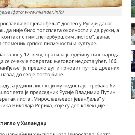
ље (фото: www.hilandar.info)
ирослављевог јеванђеља“ доспео у Русији данас
 да није било тог сплета околности и да руски, а
у контакт с тим „петербуршким листом“, данас
и споменик српске писмености и културе.
талог у 12. веку, пратила је судбину свог народа.
да се очекује повратак његовог недостајућег, 166.
еванђеље“ је прешло дуг и трновит пут од древних
 назад до своје постојбине.
аду, а једини лист који му недостаје, требало би
ошлог лета је председник Русије Владимир Путин
овратак листа „Мирослављевог јеванђеља“ у
тника Николаја Рериха, које су део колекције
стигло у Хиландар
по наруџбини хумског кнеза Мирослава, брата