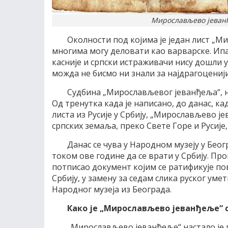
Мирослављево јеванђе
Околности под којима је један лист „М
многима могу деловати као варварске. Ипак,
касније и српски истраживачи нису дошли 
можда не бисмо ни знали за најдрагоцениј
Судбина „Мирослављевог јеванђеља“, нас
Од тренутка када је написано, до данас, ка
листа из Русије у Србију, „Мирослављево ј
српских земаља, преко Свете Горе и Русије,
Данас се чува у Народном музеју у Беогр
током ове године да се врати у Србију. Пр
потписао документ којим се ратификује п
Србију, у замену за седам слика руског уме
Народног музеја из Београда.
Како је „Мирослављево јеванђеље“ 
„Мирослављево јеванђеље“ настало је 