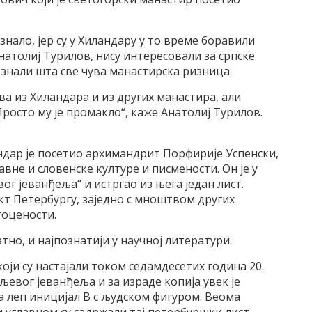
знало, јер су у Хиландару у то време боравили
Анатолиј Турилов, нису интересовали за српске
 знали шта све чува манастирска ризница.
ва из Хиландара и из других манастира, али
росто му је промакло“, каже Анатолиј Турилов.
ндар је посетио архимандрит Порфирије Успенски,
не и словенске културе и писмености. Он је у
г јеванђеља“ и истргао из њега један лист.
кт Петербургу, заједно с мноштвом других
гоцености.
атно, и најпознатији у научној литератури.
оји су настајали током седамдесетих година 20.
евог јеванђеља и за израде копија увек је
 леп иницијал В с људском фигуром. Веома