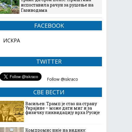
испоставила рачун за рушење на
Газиводама
FACEBOOK
ИСКРА
TWITTER
СВЕ ВЕСТИ
Васиљев: Трамп је стао на страну
Украјине – може дати миг и за
физичку ликвидацију врха Русије
Компромис није на видику: