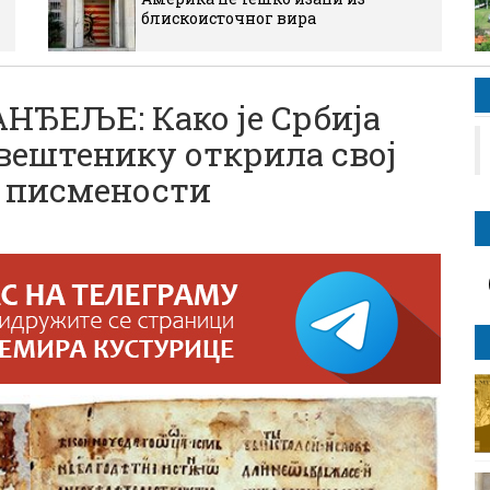
блискоисточног вира
ЂЕЉЕ: Како је Србија
вештенику открила свој
к писмености