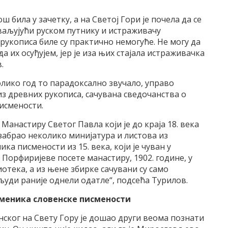
ош била у зачетку, а на Светој Гори је почела да се
хваљујући руском путнику и истраживачу
рукописа биле су практично немогуће. Не могу да
а их осуђујем, јер је иза њих стајала истраживачка
.
колико год то парадоксално звучало, управо
 из древних рукописа, сачувана сведочанства о
исмености.
 Манастиру Светог Павла који је до краја 18. века
 изабрао неколико минијатура и листова из
а писмености из 15. века, који је чуван у
Порфиријеве посете манастиру, 1902. године, у
отека, а из њене збирке сачувани су само
људи раније однели одатле“, подсећа Турилов.
оменика словенске писмености
ског на Свету Гору је дошао други веома познати