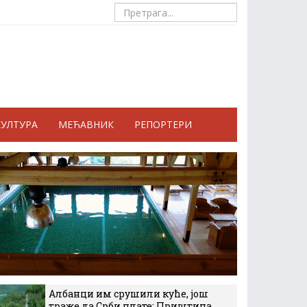
КУЛТУРА
МЕЋАВНИК
РЕПОРТЕРИ
Албанци им срушили куће, још
траже да Срби плате: Приштина