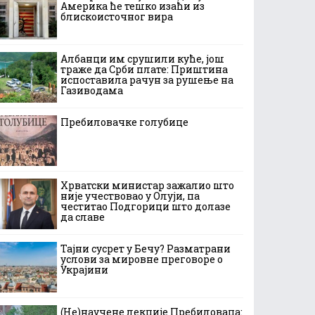
Америка ће тешко изаћи из
блискоисточног вира
Албанци им срушили куће, још
траже да Срби плате: Приштина
испоставила рачун за рушење на
Газиводама
Пребиловачке голубице
Хрватски министар зажалио што
није учествовао у Олуји, па
честитао Подгорици што долазе
да славе
Тајни сусрет у Бечу? Разматрани
услови за мировне преговоре о
Украјини
(Не)научене лекције Пребиловаца: