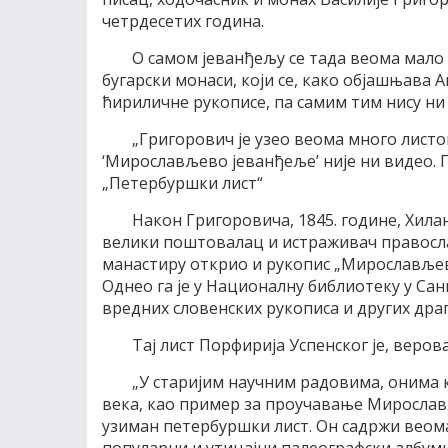
четрдесетих година.
О самом јеванђељу се тада веома мало 
бугарски монаси, који се, како објашњава 
ћириличне рукописе, па самим тим нису ни
„Григорович је узео веома много листо
‘Мирослављево јеванђеље’ није ни видео. П
„Петербуршки лист“
Након Григоровича, 1845. године, Хила
велики поштовалац и истраживач православ
манастиру открио и рукопис „Мирослављево
Однео га је у Националну библиотеку у Сан
вредних словенских рукописа и других дра
Тај лист Порфирија Успенског је, веров
„У старијим научним радовима, онима к
века, као пример за проучавање Мирослављ
узиман петербуршки лист. Он садржи веома