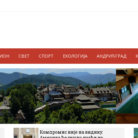
ГИОН
СВЕТ
СПОРТ
ЕКОЛОГИЈА
АНДРИЋГРАД
Компромис није на видику:
Америка ће тешко изаћи из