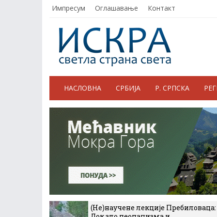
Импресум
Оглашавање
Контакт
НАСЛОВНА
СРБИЈА
Р. СРПСКА
РЕ
(Не)научене лекције Пребиловаца:
Док зло неонацизма и