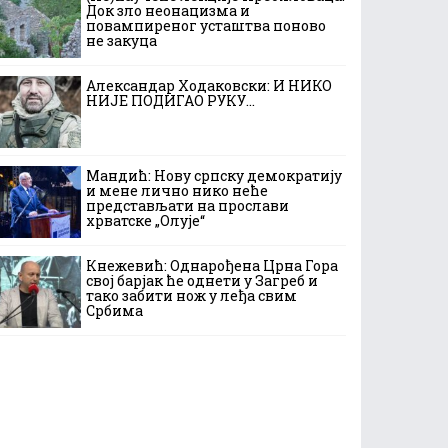
Док зло неонацизма и
повампиреног усташтва поново
не закуца
Александар Ходаковски: И НИКО
НИЈЕ ПОДИГАО РУКУ…
Мандић: Нову српску демократију
и мене лично нико неће
представљати на прослави
хрватске „Олује“
Кнежевић: Однарођена Црна Гора
свој барјак ће однети у Загреб и
тако забити нож у леђа свим
Србима