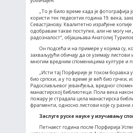
уобичајен.
„То је било време када је фотографија ј
користи тек педесетих година 19. века, за
Севастјанову. Квалитетно израђене копије 
одобравам такве поступке, али не могу ни д
радозналост“, објашњава Анатолиј Турилов
Он подсећа и на примере у којима су, 
захваљујући обичају да се узимају листови
многим вредним споменицима културе и п
„Исти тај Порфирије је током боравка у
био српски, а у то време је већ био грчки,
Радослављевог јеванђеља, вредног споменик
манастирској библиотеци. Пола века након 
пожару је страдала цела манастирска библи
фрагменти, односно листови које су разни 
Заслуге руске науке у изучавању сп
Петнаест година после Порфирија Успен