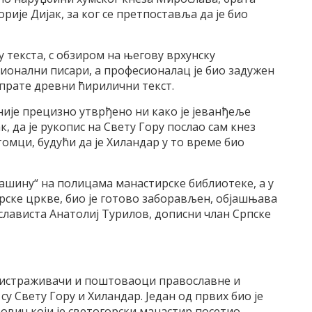
рије Дијак, за ког се претпоставља да је био
у текста, с обзиром на његову врхунску
ионални писари, а професионалац је био задужен
 прате древни ћирилични текст.
 није прецизно утврђено ни како је јеванђеље
, да је рукопис на Свету Гору послао сам кнез
омци, будући да је Хиландар у то време био
рашину“ на полицама манастирске библиотеке, а у
рске цркве, био је готово заборављен, објашњава
 слависта Анатолиј Турилов, дописни члан Српске
, истраживачи и поштоваоци православне и
у Свету Гору и Хиландар. Један од првих био је
ович који је светогорски манастир посетио