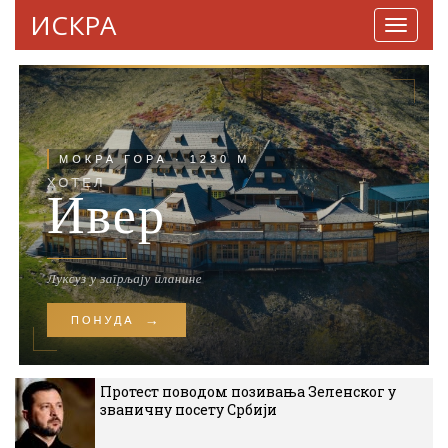
ИСКРА
Навига
Протест поводом позивања Зеленског у
званичну посету Србији