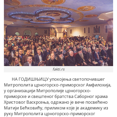
fakti.rs
НА ГОДИШЊИЦУ упокојења светопочившег
Митрополита црногорско-приморског Амфилохија,
у организацији Митрополије црногорско-
приморске и свештеног братства Саборног храма
Христовог Васкрсења, одржано је вече посвећено
Матији Бећковићу, приликом које је академику из
руку Митрополита црногорско-приморског