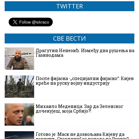
TWITTER
СВЕ ВЕСТИ
Драгутин Ненезић: Између два рушења на
Газиводама
После фијаска -„специјални фијаско“: Кијев
креће на руску војну индустрију
Михаило Меденица: Зар да Зеленског
дочекујеш, моја Србијо?!
Готово је: Маск не дозвољава Кијеву да
користи „Старлинк“ за нападе на Русију?