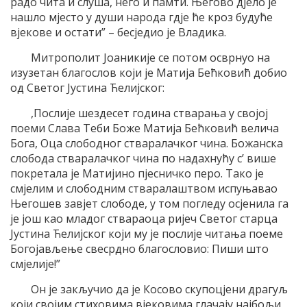
радо чита и слуша, него и памти. Његово дјело је
нашло мјесто у души народа гдје ће кроз будуће
вјекове и остати” – бесједио је Владика.
Митрополит Јоаникије се потом осврнуо на
изузетан благослов који је Матија Бећковић добио
од Светог Јустина Ћелијског:
,Послије шездесет година стварања у својој
поеми Слава Теби Боже Матија Бећковић велича
Бога, Оца слободног стваралачког чина. Божанска
слобода стваралачког чина по надахнућу с’ више
покретала је Матијино пјесничко перо. Тако је
смјелим и слободним стваралаштвом испуњавао
Његошев завјет слободе, у том погледу осјенила га
је још као младог ствараоца ријеч Светог старца
Јустина Ћелијског који му је послије читања поеме
Богојављење свесрдно благословио: Пиши што
смјелије!”
Он је закључио да је Косово скупоцјени драгуљ
који својим стиховима вјековима глачају најбољи