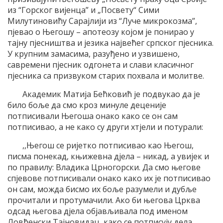
из “Горског вијенца” и „Посвету“ Сими
Милутиновићу Сарајлији из “Луче микрокозма”,
пјевао о Његошу – апотеозу којом је понирао у
тајну пјесништва и језика највећег српског пјесника.
У крупним замасима, разуђено и узвишено,
савремени пјесник одгонета и слави класичног
пјесника са призвуком старих похвала и молитве.
Академик Матија Бећковић је подвукао да је
било боље да смо кроз минуле деценије
потписивали Његоша онако како се он сам
потписивао, а не како су други хтјели и потурали:
,,Његош се ријетко потписивао као Његош,
писма понекад, књижевна дјела – никад, а увијек и
по правилу: Владика Црногорски. Да смо његове
спјевове потписивали онако како их је потписивао
он сам, можда бисмо их боље разумели и дубље
прочитали и протумачили. Ако би његова Црква
одсад његова дјела објављивала под именом
Ловћенски Тајновидац, како се потписују дела