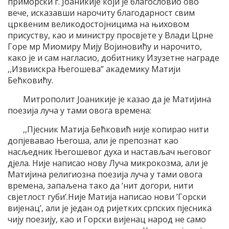
приморски г. Јоаникије који је благословио ово
вече, исказавши нарочиту благодарност свим
црквеним великодостојницима на њиховом
присуству, као и министру просвјете у Влади Црне
Горе мр Миомиру Мију Војиновићу и нарочито,
како је и сам нагласио, добитнику Изузетне награде
,,Извиискра Његошева” академику Матији
Бећковићу.
Митрополит Јоаникије је казао да је Матијина
поезија луча у тами овога времена:
,,Пјесник Матија Бећковић није копирао нити
допјевавао Његоша, али је препознат као
насљедник Његошевог духа и настављач његовог
дјела. Није написао нову Луча микрокозма, али је
Матијина религиозна поезија луча у тами овога
времена, запаљена тако да ‘нит догори, нити
свјетлост губи’.Није Матија написао нови ’Горски
вијенац’, али је један од ријетких српских пјесника
чију поезију, као и Горски вијенац народ не само