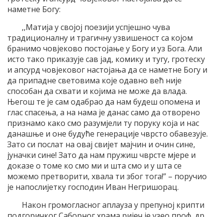
наметне Богу:
,,Матија у својој поезији успјешно чува
традиционалну и трагичну узвишеност са којом
бранимо човјеково постојање у Богу и уз Бога. Али
исто тако приказује сав јад, комику и тугу, гротеску
и апсурд човјековог настојања да се наметне Богу и
да припадне световима које одавно већ није
способан да схвати и којима не може да влада.
Његош те је сам одабрао да нам будеш опомена и
глас спасења, а на нама је данас само да отворено
признамо како смо разумјели ту поруку која и нас
данашње и оне будуће генерације чврсто обавезује.
Зато си послат на овај свијет мајчин и очин сине,
јуначки сине! Зато да нам пружиш чврсте мјере и
доказе о томе ко смо ми и шта смо и у шта се
можемо претворити, хвала ти због тога!” – поручио
је напослијетку господин Иван Негришорац.
Након громогласног аплауза у препуној крипти
подгоричког Саборног храма ријеч је узео проф. др