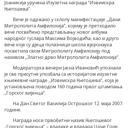
Јоаникија уручена Изузетна награда “Извиискра
Његошева”.
Вече је одржано у склопу манифестације ,,Дани
Митрополита Амфилохија”, којему је претходило
вече посвећено представљању новог албума
народног гуслара Максима Војводића, као и друго
вече које су дјеца полазници школа вјеронаука
посветила свом Митрополиту Амфилохију под
називом ,,Златно дрво Митрополита Амфилохија”.
Модераторка вечери Јасна Ивановић упознала
је све присутне упозбала са историјатом изузетне
књижевне награде ,,Извиискра Његошева”, која је
установљена поводом 160 година првог штампања
„Горског вијенца“.
На Дан Светог Василија Острошког 12. маја 2007.
године.
Награда носи првобитни назив Његошевог
„Горског вијенца“ – владике и владара Црне Горе,