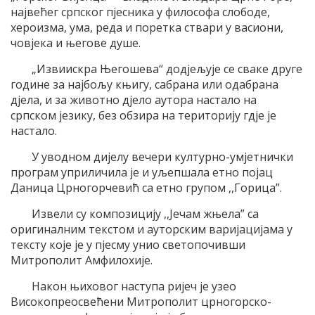
највећег српског пјесника у философа слободе,
хероизма, ума, реда и поретка ствари у васиони,
човјека и његове душе.
„Извиискра Његошева“ додјељује се сваке друге
године за најбољу књигу, сабрана или одабрана
дјела, и за животно дјело аутора настало на
српском језику, без обзира на територију гдје је
настало.
У уводном дијелу вечери културно-умјетнички
програм уприличила је и уљепшала етно појац
Даница Црногорчевић са етно групом ,,Горица”.
Извели су композицију ,,Јечам жњела” са
оригиналним текстом и ауторским варијацијама у
тексту које је у пјесму унио светопочивши
Митрополит Амфилохије.
Након њиховог наступа ријеч је узео
Високопреосвећени Митрополит црногорско-