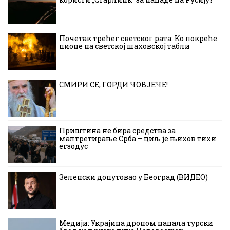
Почетак трећег светског рата: Ко покреће
пионе на светској шаховској табли
СМИРИ СЕ, ГОРДИ ЧОВЈЕЧЕ!
Приштина не бира средства за
малтретирање Срба – циљ је њихов тихи
егзодус
Зеленски допутовао у Београд (ВИДЕО)
Медији: Украјина дроном напала турски