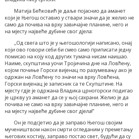
Матија Бећковић је даље појаснио да аманет
који је Његош оставио у ствари значи да је желио не
само да почива на врху завичајне планине, него и
на мјесту највеће дубине свог дјела:
,,Од свега што је у његошологији написано, онај
који ово говори себи би смео само приписати једну
помисао на коју код других тумача нисам наишао.
Наиме, скупштина уочи Тројичина дне на Ловћену,
којом почиње Горски вијенац по разумевању ако је
одржан на Ловћену то значи на врху Ловћена,
Горски вијенац је записник са те Скупштине. На
мјесту гдје је одржана Владика црногорски подигао
је цркву уз аманет да се у њој сахрани. Желио је да
почива не само на врху завичајне планине, него и
на мјесту највеће дубине свог дјела!”
Он је подсјетио да је заправо Његош својим
мучеништвом након смрти огледаним у преметању
његових костију, заправо постао свет, будући да су