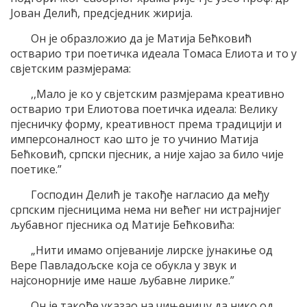
Јован Делић, предсједник жирија.
Он је образложио да je Матија Бећковић
остварио три поетичка идеала Томаса Елиота и то у
свјетским размјерама:
,,Мало је ко у свјетским размјерама креативно
остварио три Елиотова поетичка идеала: Велику
пјесничку форму, креативност према традицији и
имперсоналност као што је то учинио Матија
Бећковић, српски пјесник, а није хајао за било чије
поетике.”
Господин Делић је такође нагласио да међу
српским пјесницима нема ни већег ни истрајнијег
љубавног пјесника од Матије Бећковића:
„Нити имамо опјеваније лирске јунакиње од
Вере Павладољске која се обукла у звук и
најсонорније име наше љубавне лирике.”
Он је такође указао на чињеницу да нико од