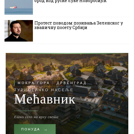
брод код руске луке Новоросијск
Протест поводом позивања Зеленског у
званичну посету Србији