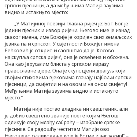
српски пјесници, а да међу њима Матија заузима
видно и истакнуто мјесто:
,,У Матијиној поезији главна ријеч је: Бог. Бог је
једини пјесник и извор ријечи. Његово име је изнад
сваког имена, име Божије је коријен свих земаљских
језика па и српског. У свјетлости Божијег имена
Бећковић је открио и саопштио да је ‘Косово
најскупља српска ријеч’, она је освећена и обожена.
Она као Јерусалим блиста у српском изразу
православне вјере. Она је скупоцјени драгуљ који
својим стиховима вјековима глачају најбољи српски
пјесници, да свијетли и на овом и на оном свијету!
Међу њима Матија заузима видно и истакнуто
мјесто.”
Матија није постао владика ни свештеник, али
је добио свештено званије поете којим Његош
одликује своју млађу сабраћу – изабране српске
пјеснике. Са радошћу честитам Матији ово
Његошево одликовање које је богме и заслужио!” –