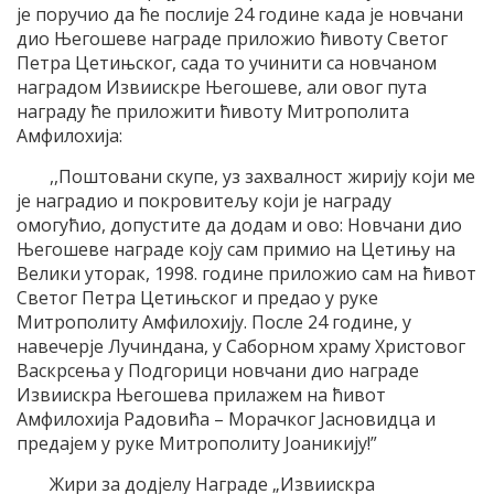
је поручио да ће послије 24 године када је новчани
дио Његошеве награде приложио ћивоту Светог
Петра Цетињског, сада то учинити са новчаном
наградом Извиискре Његошеве, али овог пута
награду ће приложити ћивоту Митрополита
Амфилохија:
,,Поштовани скупе, уз захвалност жирију који ме
је наградио и покровитељу који је награду
омогућио, допустите да додам и ово: Новчани дио
Његошеве награде коју сам примио на Цетињу на
Велики уторак, 1998. године приложио сам на ћивот
Светог Петра Цетињског и предао у руке
Митрополиту Амфилохију. После 24 године, у
навечерје Лучиндана, у Саборном храму Христовог
Васкрсења у Подгорици новчани дио награде
Извиискра Његошева прилажем на ћивот
Амфилохија Радовића – Морачког Јасновидца и
предајем у руке Митрополиту Јоаникију!”
Жири за додјелу Награде „Извиискра