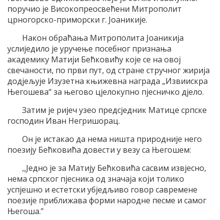
поручио је Високопреосвећени Митрополит
црногорско-приморски г. Јоаникије.
Након обраћања Митрополита Јоаникија
услиједило је уручење посебног признања
академику Матији Бећковићу које се на овој
свечаности, по први пут, од стране стручног жирија
додјељује Изузетна књижевна награда „Извиискра
Његошева“ за његово цјелокупно пјесничко дјело.
Затим је ријеч узео предсједник Матице српске
господин Иван Негришорац.
Он је истакао да нема ништа природније него
поезију Бећковића довести у везу са Његошем:
,,Једно је за Матију Бећковића сасвим извјесно,
нема српског пјесника од значаја који толико
успјешно и естетски убједљиво говор савремене
поезије приближава форми народне песме и самог
Његоша.”