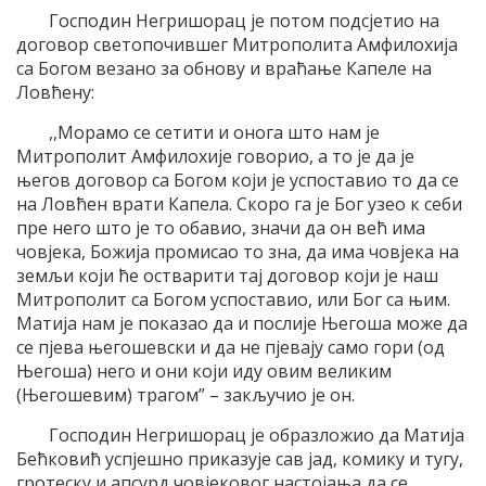
Господин Негришорац је потом подсјетио на
договор светопочившег Митрополита Амфилохија
са Богом везано за обнову и враћање Капеле на
Ловћену:
,,Морамо се сетити и онога што нам је
Митрополит Амфилохије говорио, а то је да је
његов договор са Богом који је успоставио то да се
на Ловћен врати Капела. Скоро га је Бог узео к себи
пре него што је то обавио, значи да он већ има
човјека, Божија промисао то зна, да има човјека на
земљи који ће остварити тај договор који је наш
Митрополит са Богом успоставио, или Бог са њим.
Матија нам је показао да и послије Његоша може да
се пјева његошевски и да не пјевају само гори (од
Његоша) него и они који иду овим великим
(Његошевим) трагом” – закључио је он.
Господин Негришорац је образложио да Матија
Бећковић успјешно приказује сав јад, комику и тугу,
гротеску и апсурд човјековог настојања да се