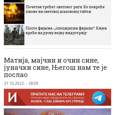
Почетак трећег светског рата: Ко покреће
пионе на светској шаховској табли
После фијаска -„специјални фијаско“: Кијев
креће на руску војну индустрију
Матија, мајчин и очин сине,
јуначки сине, Његош нам те је
послао
31.10.2022. - 18:09