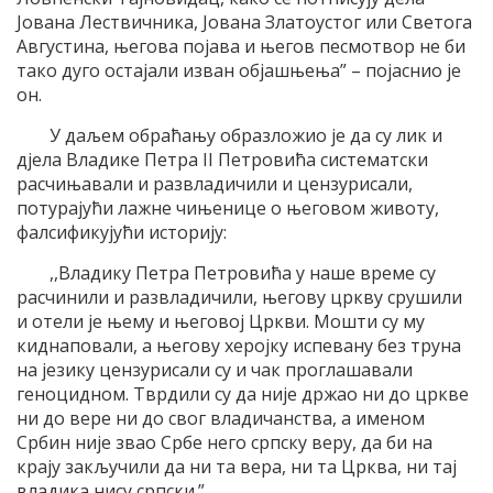
Јована Лествичника, Јована Златоустог или Светога
Августина, његова појава и његов песмотвор не би
тако дуго остајали изван објашњења” – појаснио је
он.
У даљем обраћању образложио је да су лик и
дјела Владике Петра II Петровића систематски
расчињавали и развладичили и цензурисали,
потурајући лажне чињенице о његовом животу,
фалсификујући историју:
,,Владику Петра Петровића у наше време су
расчинили и развладичили, његову цркву срушили
и отели је њему и његовој Цркви. Мошти су му
киднаповали, а његову херојку испевану без труна
на језику цензурисали су и чак проглашавали
геноцидном. Тврдили су да није држао ни до цркве
ни до вере ни до свог владичанства, а именом
Србин није звао Србе него српску веру, да би на
крају закључили да ни та вера, ни та Црква, ни тај
владика нису српски.”