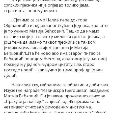
српских пјесника није опјевао толико јама,
стратишта, новомученика:
,,Сјетимо се само Налив пера доктора
Обрадовића и недокланог Љубана Једнака, као што
је то учинио Матија Бећковић. Тешко да имамо
пјесника који је толико у милости српског језика, а
још теже да имамо таквог пјесника са таквом
језичком имагинацијом као што је Матија
Бећковић.’Шта ће ново ако има старо?’ питао се
Бећковић поводом Његоша, а одговор је у његовој
поезији и у једном мудром цитату: Гле, старо
постаде ново!” – закључио је тиме проф. др Јован
Делић.
Напослијетку, сабранима се обратио и добитник
Изузетне награде “Извиискра Његошева”, академик
Матија Бећковић. Он је након прочитаних стихова
,,Праху оца поезије” „спјева“, од 45 пјесама са по
четрнаест стихова у римованим дистисима,
призивајући Његошеву „Посвету праху оца Србије“