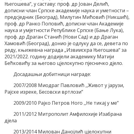
Његошева“, у саставу: проф. др Јован Делић,
дописни члан Српске академије наука и уметности –
предсједник (Београд), Милутин Мићовић (Никшић),
проф. др Ранко Поповић, дописни члан Академије
наука и умјетности Републике Српске (Бање Лука),
проф. др Драган Станић (Нови Сад) и др Драган
Хамовић (Београд), донио је одлуку да се, девета по
реду, књижевна награда „Извиискра Његошева“ за
2021/2022. годину додијели академику Матији
Бећковићу за његово цјелокупно пјесничко дјело.
Досадашњи добитници награде:
2007/2008 Миодраг Павловић ,,Живот у јарузи,
Рајске изреке, Бесовски вртлози”
2009/2010 Рајко Петров Ного ,,Не тикај у ме”
2011/2012 Митрополит Амфилохије Изабрана
дјела
2013/2014 Милован Данојлић цјелокупни