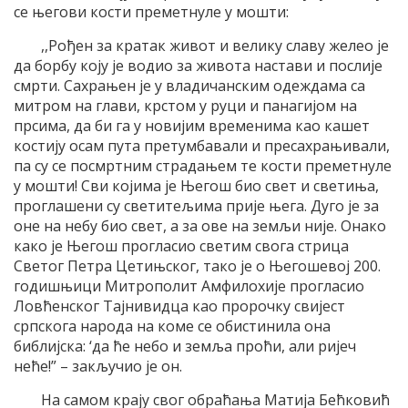
се његови кости преметнуле у мошти:
,,Рођен за кратак живот и велику славу желео је
да борбу коју је водио за живота настави и послије
смрти. Сахрањен је у владичанским одеждама са
митром на глави, крстом у руци и панагијом на
прсима, да би га у новијим временима као кашет
костију осам пута претумбавали и пресахрањивали,
па су се посмртним страдањем те кости преметнуле
у мошти! Сви којима је Његош био свет и светиња,
проглашени су светитељима прије њега. Дуго је за
оне на небу био свет, а за ове на земљи није. Онако
како је Његош прогласио светим свога стрица
Светог Петра Цетињског, тако је о Његошевој 200.
годишњици Митрополит Амфилохије прогласио
Ловћенског Тајнивидца као пророчку свијест
српскога народа на коме се обистинила она
библијска: ‘да ће небо и земља проћи, али ријеч
неће!” – закључио је он.
На самом крају свог обраћања Матија Бећковић