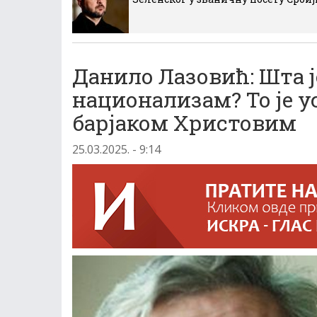
Данило Лазовић: Шта ј
национализам? То је у
барјаком Христовим
25.03.2025. - 9:14