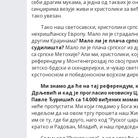
себи драгим мукама, а једна од таквих је о
синџирима везује живи и христолики за већ
тако увезан.
Тако наш светосавски, христолики српс
нехришћанску Европу. Мало ли је страдални
другим Крајинама?
Мало ли је плача српс
судилишта?
Мало ли је плача српског из 
са српске Метохије? Али ми, христолики, ко
референдум у Монтенегроздај по свој при
зетско-брдски и скендеријски, и чувар све
крстоносном и победоносном војском дирек
Ми знамо да ће на тај референдум, к
Дрљевић и кад је прогласио неовисну Ц
Павле Ђуришић са 14.000 виђених мома
неће пропустити. Ми који гледамо у Бога 
недељом да на овом тргу прошета наш Жив
им се ту, где би друго, наго код “Руског ц
кратко и Радован, Младић, и наш председн
Седну код “Руског цара”, а код кога ће, 