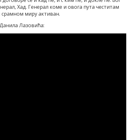
генерал, Хад. Генерал коме и овога пута честитам
ом срамном миру активан.
 Данила Лазовића: