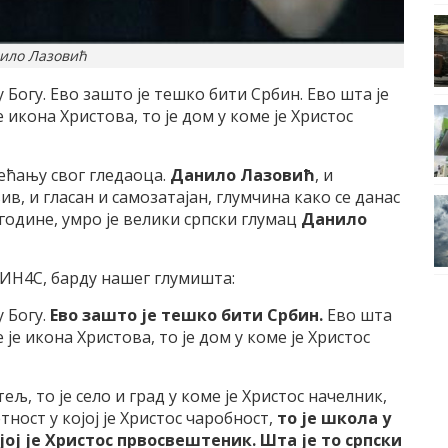
ило Лазовић
у Богу. Ево зашто је тешко бити Србин. Ево шта је
 икона Христова, то је дом у коме је Христос
ећању свог гледаоца.
Данило Лазовић
, и
ив, и гласан и самозатајан, глумчина како се данас
 године, умро је велики српски глумац
Данило
ИН4С, барду нашег глумишта:
 Богу.
Ево зашто је тешко бити Србин.
Ево шта
 је икона Христова, то је дом у коме је Христос
ељ, то је село и град у коме је Христос начелник,
метност у којој је Христос чаробност,
то је школа у
ојој је Христос првосвештеник. Шта је то српски