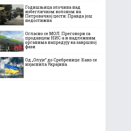
Годишњица злочина над
избегличком колоном на
Петровачкој цести: Правда још
недостижна
Огласио се МОЛ: Преговори са
продавцем НИС-а и надлежним
органима напредују ка завршној
фази
Од „Олује“ до Сребренице: Како се
изјаснила Украјина