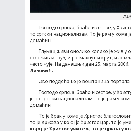
Дан
Господо српска, браћо и сестре, у Христ
то српски национализам. То је рам у коме је
домаћин
Глумац живи онолико колико је жив у с
осетљив и груб, и размахнут и крут, и ломљ
често чује. На данашњи дан 25. марта 2006.
Лазовић.
Ово подсјећање је воштаница портала 
Господо српска, браћо и сестре, у Христу
је то српски национализам. То је рам у коме
домаћин.
То је брак у коме је Христос благословит
то је држава у којој је Христос цар, то је у
којој је Христос учитељ, то је црква у к