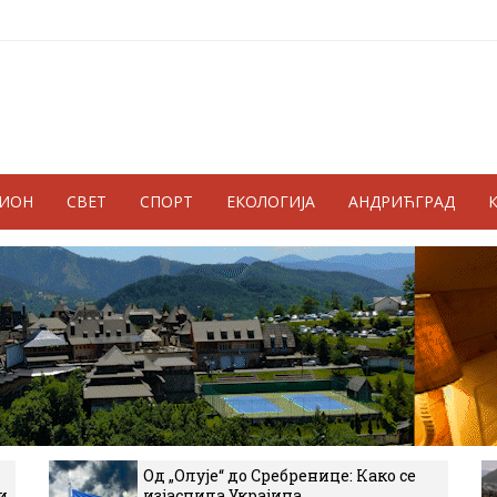
ГИОН
СВЕТ
СПОРТ
ЕКОЛОГИЈА
АНДРИЋГРАД
Од „Олује“ до Сребренице: Како се
и
изјаснила Украјина