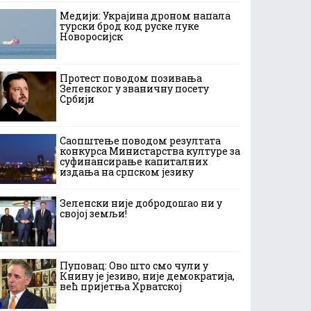
Медији: Украјина дроном напала
турски брод код руске луке
Новоросијск
Протест поводом позивања
Зеленског у званичну посету
Србији
Саопштење поводом резултата
конкурса Министарства културе за
суфинансирање капиталних
издања на српском језику
Зеленски није добродошао ни у
својој земљи!
Пуповац: Ово што смо чули у
Книну је језиво, није демократија,
већ пријетња Хрватској