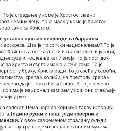
а. То је страдање у коме је Христос главни
кроз невину децу, то је мрак у коме је Христос
љиво само са Христом.
је устанак против неправде са барјаком
с воскресе. Шта је то српски национализам? То је
ва Христос, а потка свеци и светитељке и јунаци,
дње сузе и последње капи зноја, то је пост док
е за Христа и свега имања и себе сама. То је
ерност у браку, Христа ради. То је срећа у самоћи,
ратимству, срећа у колиби, на престолу, срећа у
је речено да је тешко бити Србин. А то је речено
 којима је национализам рам у који они стављају
урају у руке.
ја српског. Нема народа који има такву историју,
Бога.
Једино руски и наш, јединоверни и
рменски.
У овом савременом страдању сулуди
ју нас најстрашнијим средњовековним мукама,