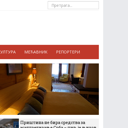
КУЛТУРА
МЕЋАВНИК
РЕПОРТЕРИ
Приштина не бира средства за
малтретирање Срба – циљ је њихов