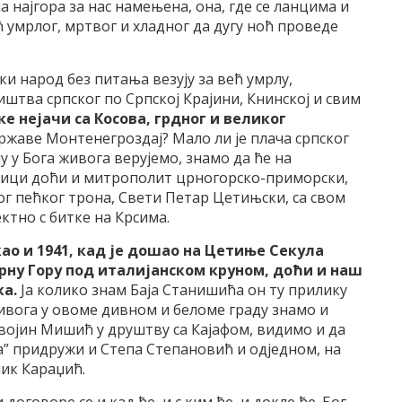
на најгора за нас намењена, она, где се ланцима и
 умрлог, мртвог и хладног да дугу ноћ проведе
ки народ без питања везују за већ умрлу,
штва српског по Српској Крајини, Книнској и свим
ке нејачи са Косова, грдног и великог
државе Монтенегроздај? Мало ли је плача српског
ју у Бога живога верујемо, знамо да ће на
лици доћи и митрополит црногорско-приморски,
тог пећког трона, Свети Петар Цетињски, са свом
тно с битке на Крсима.
ао и 1941, кад је дошао на Цетиње Секула
рну Гору под италијанском круном, доћи и наш
ка.
Ја колико знам Баја Станишића он ту прилику
живога у овоме дивном и беломе граду знамо и
ојин Мишић у друштву са Кајафом, видимо и да
ара” придружи и Степа Степановић и одједном, на
ик Караџић.
и договоре се и кад ће, и с ким ће, и докле ће. Бог