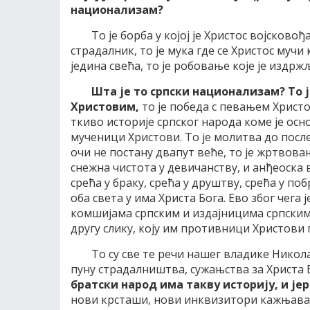
национализам?
То је борба у којој је Христос војсковођ
страдалник, то је мука где се Христос мучи 
једина свећа, то је робовање које је издрж
Шта је то српски национализам? То 
Христовим,
то је победа с певањем Христо
ткиво историје српског народа коме је осно
мученици Христови. То је молитва до после
очи не постану двапут веће, то је жртвовањ
снежна чистота у девичанству, и анђеоска в
срећа у браку, срећа у друштву, срећа у поб
оба света у има Христа Бога. Ево због чега 
комшијама српским и издајницима српским,
другу слику, коју им противници Христови г
То су све те речи нашег владике Никола
пуну страдалништва, сужањства за Христа 
братски народ има такву историју, и је
нови крсташи, нови инквизитори кажњава