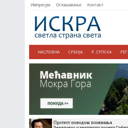
Импресум
Оглашавање
Контакт
НАСЛОВНА
СРБИЈА
Р. СРПСКА
РЕ
Протест поводом позивања
Зеленског у званичну посету Србиј