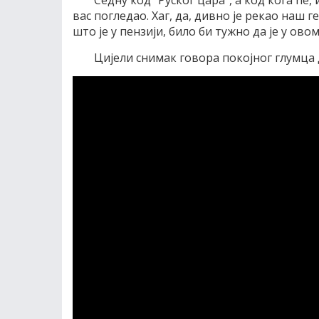
вас погледао. Хаг, да, дивно је рекао наш 
што је у пензији, било би тужно да је у ов
Цијели снимак говора покојног глумца