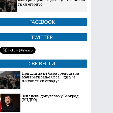
тихи егзодус
FACEBOOK
TWITTER
СВЕ ВЕСТИ
Приштина не бира средства за
малтретирање Срба – циљ је
њихов тихи егзодус
Зеленски допутовао у Београд
(ВИДЕО)