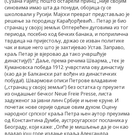
(Сузана Рајић); пошто остарели принц „није својим
синовима имао шта да понуди, обојица су се
школовали у Русији. Мајски преврат представљао је
решење за породицу Карађорђевић… Петар је био
странац у својој земљи. Оптерећен дуговима из тог
периода, посебно код бечких банака, и поприлична
тврдица на пријестољу, држао се изван политике
чак и више него што је захтијевао Устав. Заправо,
краљ Петар је вјеровао да тако учвршћује
династију(!).“ Даље, према речима Шварма, „тек је
Кумановска победа 1912. учврстила ову династију
(као да је Балкански рат вођен из династичких
побуда!). Швармови описи Петрове владавине
(„странац у својој земљи“) без остатка су преузети
из ондашњег бечког Neue Freie Presse, листа
задуженог за јавни линч Србије и њене круне. И
почетак нове серије одише овим духом. Оцену
народног српског краља Петра њен аутор преузима
од Константина Думбе, аустроугарског посланика у
Београду, који каже: „Опће је мишљење да је он као
владар још горе издање краља Александра