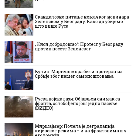
Скандалозно питање немачког новинара
Зеленском у Београду: Како да убијемо
што више Руса
„Ниси добродошао“: Протест у Београду
против посете Зеленског
Вулин: Мартенс мора бити протеран из
Србије због нашег самопоштовања
Руска војска гази: Објављен снимак са
фронта, ослобођено још једно насеље
(ВИДЕО)
Миршајмер: Почела је деградација
кијевског режима – и на фронтовима и у
економији