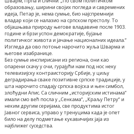
Шварм, Прпа и слични: „По свом политичком
образовању, ширини својих погледа и савремених
идеја, Петар је, нема сумње, био најспремнији
владар који се налазио на српском престолу. То
објашњава природу његове владавине после 1903.
године и брзи успон демократије, бујање
политичког живота и јачање националних идеала.“
Изгледа да ово потоње нарочито жуља Шварма и
његове изабранице.
Без сумње инспирисани из региона, они као
опарени скачу у очи, гурајући нам под нос неку
телевизијску контраисторију Србије, у циљу
деградирања сваке позитивне српске традиције, у
шта нарочито спадају српска војска и њен симбол,
злоћудни Апис. Са сличним „историјским истинама“
имали смо већ посла у „Сенкама“, „Краљу Петру“ и
неким другим серијама, све продуктима истог
Јавног сервиса, управо у тренуцима када је опет
било на делу подметање кукавичијих јаја из
најближег суседства.