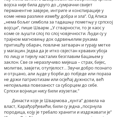
војска није била друго до „сумрачни свијет
перманентне завјере, интриге и конспирације у
коме нема разлике између добра и зла“. Од Аписа
„нема бољег симбола за тадашњу пометњу у српској
војсци“, пише Шварм. „У стварности, то је каос у
коме се љушти слој по слој човјечности. Људи су у
трајном магновењу док одрвењелим рукама
притишћу обарач, повлаче затварач и гурају метке
у магацин. Једва да је итко свјестан крвавих убоја
по лицу и тијелу насталих безглавим бацањем у
заклон. Све се неразлучиво мијеша – страх, бијес,
молитве, завјети, отупјелост… Звучи добро познато
и отрцано, али људе у борби до побједе или пораза
не држи патриотизам или осјећај дужности, већ
непојмљива повезаност са суборцем до себе.
Српски војници нису били изузетак.“
Династи које је Швармова „хунта“ довела на
власт, Карађорђевићи, били су једна „посрнула
породица, коју је требало хранити и издржавати је“