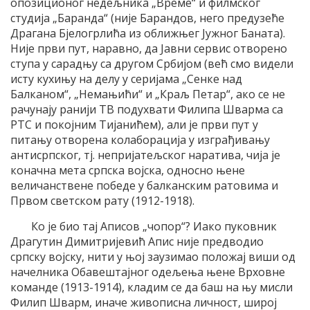
опозиционог недељника „Време“ и филмског
студија „Баранда“ (није Барандов, него предузеће
Драгана Бјелогрлића из оближњег Јужног Баната).
Није први пут, наравно, да Јавни сервис отворено
ступа у сарадњу са другом Србијом (већ смо видели
исту кухињу на делу у серијама „Сенке над
Балканом“, „Немањићи“ и „Краљ Петар“, ако се не
рачунају ранији ТВ подухвати Филипа Шварма са
РТС и покојним Тијанићем), али је први пут у
питању отворена колаборација у изграђивању
антисрпског, тј. непријатељског наратива, чија је
коначна мета српска војска, односно њене
величанствене победе у балканским ратовима и
Првом светском рату (1912-1918).
Ко је био тај Аписов „чопор“? Иако пуковник
Драгутин Димитријевић Апис није предводио
српску војску, нити у њој заузимао положај виши од
начелника Обавештајног одељења њене Врховне
команде (1913-1914), кладим се да баш на њу мисли
Филип Шварм, иначе живописна личност, широј