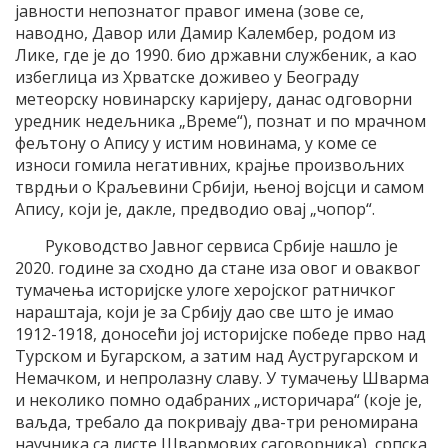
јавности непознатог правог имена (зове се,
наводно, Давор или Дамир Калембер, родом из
Лике, где је до 1990. био државни службеник, а као
избеглица из Хрватске доживео у Београду
метеорску новинарску каријеру, данас одговорни
уредник недељника „Време“), познат и по мрачном
фељтону о Апису у истим новинама, у коме се
износи гомила негативних, крајње произвољних
тврдњи о Краљевини Србији, њеној војсци и самом
Апису, који је, дакле, предводио овај „чопор“.
Руководство Јавног сервиса Србије нашло је
2020. године за сходно да стане иза овог и оваквог
тумачења историјске улоге херојског ратничког
нараштаја, који је за Србију дао све што је имао
1912-1918, доносећи јој историјске победе прво над
Турском и Бугарском, а затим над Аустругарском и
Немачком, и непролазну славу. У тумачењу Шварма
и неколико помно одабраних „историчара“ (које је,
ваљда, требало да покривају два-три реномирана
научника са листе Швармових саговорника), српска