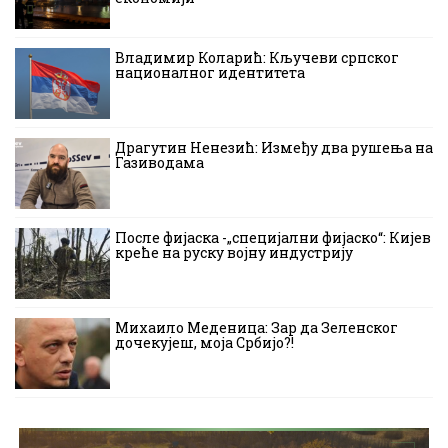
Владимир Коларић: Кључеви српског
националног идентитета
Драгутин Ненезић: Између два рушења на
Газиводама
После фијаска -„специјални фијаско“: Кијев
креће на руску војну индустрију
Михаило Меденица: Зар да Зеленског
дочекујеш, моја Србијо?!