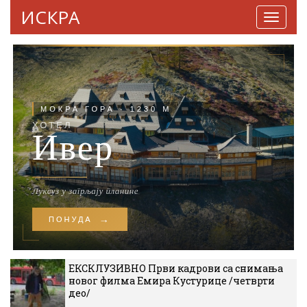
ИСКРА
Навига
ЕКСКЛУЗИВНО Први кадрови са снимања
новог филма Емира Кустурице /четврти
део/