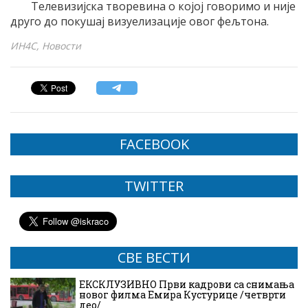
Телевизијска творевина о којој говоримо и није
друго до покушај визуелизације овог фељтона.
ИН4С, Новости
FACEBOOK
TWITTER
СВЕ ВЕСТИ
ЕКСКЛУЗИВНО Први кадрови са снимања
новог филма Емира Кустурице /четврти
део/