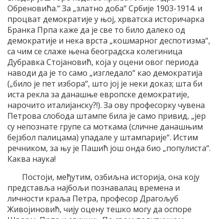
Обреновића.“ За „златно доба“ Србије 1903-1914. и
процват демократије у њој, хрватска историчарка
Бранка Прпа каже да је све то било далеко од
демократије и нека врста „кошмарног деспотизма“,
са чим се слаже њена београдска колегиница
Дубравка Стојановић, која у оцени овог периода
наводи да је то само „изгледало“ као демократија
(„било је пет избора“, што јој је неки доказ; шта би
иста рекла за данашње европске демократије,
нарочито италијанску?!). За ову професорку чувена
Петрова слобода штампе била је само привид, „јер
су непознате групе са моткама (сличне данашњим
бејзбол палицама) упадале у штампарије“. Истим
речником, за њу је Пашић још онда био „популиста“.
Каква наука!
Постоји, међутим, озбиљна историја, она коју
представља најбољи познавалац времена и
личности краља Петра, професор Драгољуб
Живојиновић, чију оцену тешко могу да оспоре