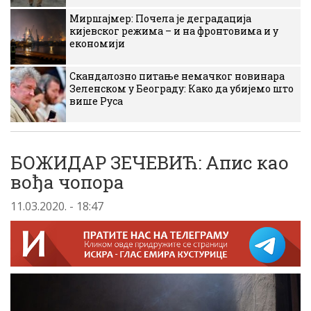
Миршајмер: Почела је деградација
кијевског режима – и на фронтовима и у
економији
Скандалозно питање немачког новинара
Зеленском у Београду: Како да убијемо што
више Руса
БОЖИДАР ЗЕЧЕВИЋ: Апис као
вођа чопора
11.03.2020. - 18:47