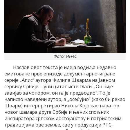
Фото: ИН4С
Наслов овог текста је идеја водиља недавно
емитоване прве епизоде документарно-игране
серије „Апис“ аутора Филипа Шварма на Јавном
сервису Србије. Пуни цитат исте гласи: „Он није
завијао за чопором, он га је предводио“. То је
написао наведени аутор, а „осебујно“ (како би рекао
Шварм) интерпретирао Никола Којо као наратор
новог шамара друге Србије и њених спољних
инспиратора српском достојанству и патриотским
традицијама ове земље, све у продукцији РТС,