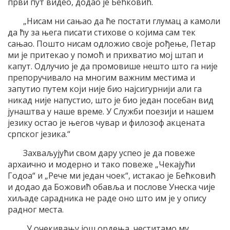
први пут видео, додао је Бећковић.
„Нисам ни сањао да ће постати глумац а камоли
да ћу за њега писати стихове о којима сам тек
сањао. Пошто нисам одложио своје рођење, Петар
ми је притекао у помоћ и прихватио мој штап и
капут. Одлучио је да промовише нешто што га није
препоручивало на многим важним местима и
запутио путем који није био најсигурнији али га
никад није напустио, што је био један посебан вид
јунаштва у наше време. У Служби поезији и нашем
језику остао је његов чувар и филозоф акцената
српског језика.“
Захваљујући свом дару успео је да повеже
архаично и модерно и тако повеже „Чекајући
Годоа“ и „Рече ми један чоек“, истакао је Бећковић
и додао да Божовић обавља и послове Унеска чије
хиљаде сарадника не раде оно што им је у опису
радног места.
„У очекивању још ордења, честитамо му