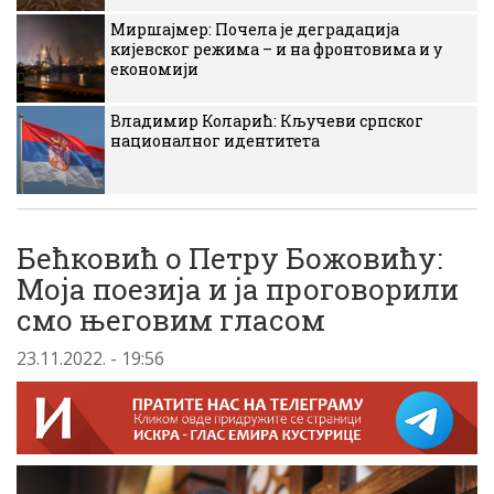
Миршајмер: Почела је деградација
кијевског режима – и на фронтовима и у
економији
Владимир Коларић: Кључеви српског
националног идентитета
Бећковић о Петру Божовићу:
Моја поезија и ја проговорили
смо његовим гласом
23.11.2022. - 19:56