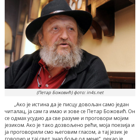
(Петар Божовић) фото: in4s.net
„Ако је истина да је писцу довољан само један
читалац, ја сам га имао и зове се Петар Божовић. Он
се одмах усудио да све разуме и проговори мојим
језиком. Ако је тако дозвољено рећи, моја поезија и
ја проговорили смо његовим гласом, а тај језик је
говорио и тај свет знао боље од мене“, рекао је