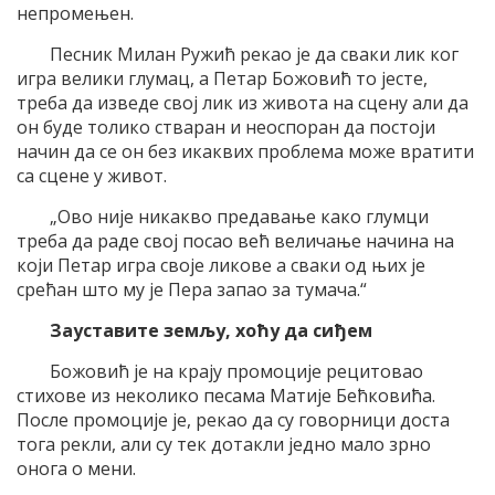
непромењен.
Песник Милан Ружић рекао је да сваки лик ког
игра велики глумац, а Петар Божовић то јесте,
треба да изведе свој лик из живота на сцену али да
он буде толико стваран и неоспоран да постоји
начин да се он без икаквих проблема може вратити
са сцене у живот.
„Ово није никакво предавање како глумци
треба да раде свој посао већ величање начина на
који Петар игра своје ликове а сваки од њих је
срећан што му је Пера запао за тумача.“
Зауставите земљу, хоћу да сиђем
Божовић је на крају промоције рецитовао
стихове из неколико песама Матије Бећковића.
После промоције је, рекао да су говорници доста
тога рекли, али су тек дотакли једно мало зрно
онога о мени.