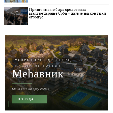
Приштина не бира средства за
малтретирање Срба – циљ је њихов тихи
егзодус