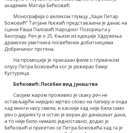
академик Матија Бећковић.
Монографија о великом глумцу „Хаџи Петар
Божовић“ Татјане Њежић представљена је данас на
сцени Раша Паловић Народног Позоришта у
Београду. Реч је о 25. Књизи из едиције Удружења
драмских уметника посвећених добитницима
Добричиног прстена.
На промоције је приказан филм о глумачком
опусу Петра Божовића ког је режирао Емир
Кустурица.
Бећковић: Посебан вид јунаштва
Својим жаром проживео је сваку реч не
остављајући ниједно мртво слово на папиру и онда
кад многи нису смели, и касније кад није била само
реч о дијалекту и остао је веран до данашњег дана,
а то није било нимало једноставно, додао је
Бећковић и присетио се Петра Божовића кад га је