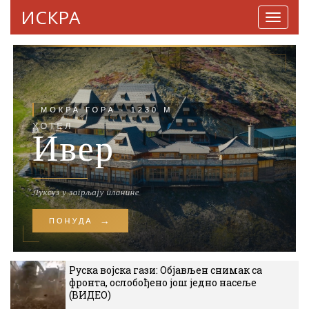
ИСКРА
Навига
Руска војска гази: Објављен снимак са
фронта, ослобођено још једно насеље
(ВИДЕО)