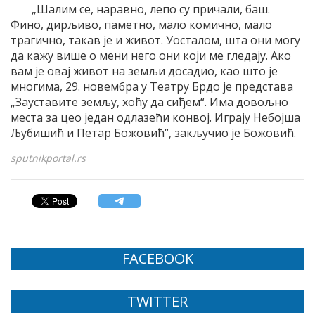
„Шалим се, наравно, лепо су причали, баш.
Фино, дирљиво, паметно, мало комично, мало
трагично, такав је и живот. Уосталом, шта они могу
да кажу више о мени него они који ме гледају. Ако
вам је овај живот на земљи досадио, као што је
многима, 29. новембра у Театру Брдо је представа
„Зауставите земљу, хоћу да сиђем“. Има довољно
места за цео један одлазећи конвој. Играју Небојша
Љубишић и Петар Божовић“, закључио је Божовић.
sputnikportal.rs
FACEBOOK
TWITTER