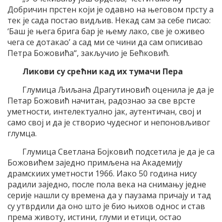
Добричин прстен који је одавно на његовом прсту а
тек је сада постао видљив. Некад сам за себе писао:
‘Баш је њега брига бар је њему лако, све је оживео
чега се дотакао’ а сад ми се чини да сам описивао
Петра Божовића“, закључио је Бећковић.
Ликови су срећни кад их тумачи Пера
Глумица Љиљана Драгутиновић оценила је да је
Петар Божовић начитан, радознао за све врсте
уметности, интелектуално јак, аутентичан, свој и
само свој и да је створио чудесног и непоновљивог
глумца.
Глумица Светлана Бојковић подсетила је да је са
Божовићем заједно примљена на Академију
драмскиих уметности 1966. Иако 50 година нису
радили заједно, после пола века на снимању једне
серије нашли су времена да у паузама причају и тад
су утврдили да оно што је био њихов однос и став
према животу, истини, глуми и етици, остао