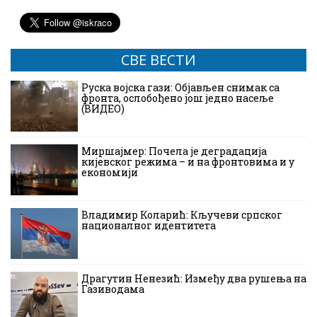
СВЕ ВЕСТИ
Руска војска гази: Објављен снимак са
фронта, ослобођено још једно насеље
(ВИДЕО)
Миршајмер: Почела је деградација
кијевског режима – и на фронтовима и у
економији
Владимир Коларић: Кључеви српског
националног идентитета
Драгутин Ненезић: Између два рушења на
Газиводама