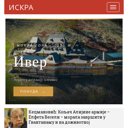
ИСКРА
Навига
Кецмановић: Кољач Алијине армије –
Елфета Весели – морала завршити у
Гвантанаму и на доживотној