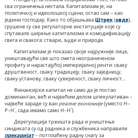
сва ограничења нестала. Капитализам је, на
политичкој и идеолошкој сцени, остао сам – као
једини господар. Како то објашњава
Штрек
(
овде
),
срушене су све регулаторне институције које су
спутавале ширење капитализма и комодификацију
свега и свакога: ствари, људи и природе.
Капитализам је показао своје најружније лице,
уништавајући све што смета неограниченом
профиту и нарастајућој империјалној ренти: сваку
друштвеност, сваку традицију, сваку заједницу,
сваку установу, сваку сувереност, сваку личност…
Финансијски капитал не само да је постао
доминантан, већ и највећим делом шпекулативан –
највеће зараде су ван
реалне економије
(уместо Н–
Р–Н´, сада имамо само Н–Н´).
Дерегулација тржишта рада и уништење
синдиката су од радника и службеника направили
прекаријат
– потплаћену радну снагу за