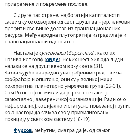
привремене и повремене послове.
С друге пак стране, најбогатији капиталисти
сасвим су се одвојили од свог друштва – јер, њихови
профити све више долазе из транснационалних
ресурса. Међународна плутократија изградила је и
транснационални идентитет.
Настала је
суперкласа
(
Superclass
), како их
назива Роткопф (
овде
). Неких шест хиљада људи
налази се на друштвеном врху света (31).
Захваљујући ванредно унапређеним средствима
саобраћаја и општења, они су у великој мери
кохерентна, планетарно умрежена група (25-31).
Сам Роткопф не мисли да је реч о некаквој
самосталној, завереничкој организацији. Ради се о
неформалној, социјално и статусно повезаној групи,
која настоји да сачува своју привилиговану
позицију у светском систему (18-19).
Фурсов
, међутим, сматра да је, од самог