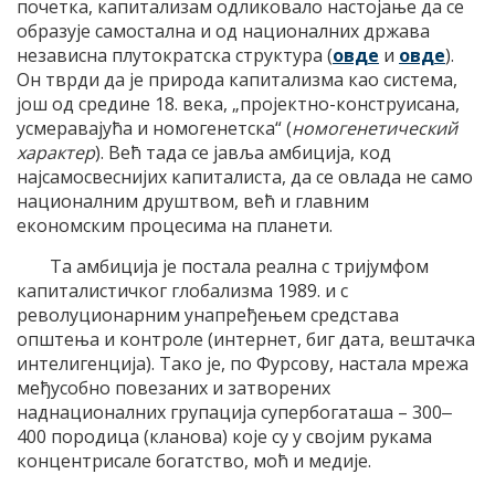
почетка, капитализам одликовало настојање да се
образује самостална и од националних држава
независна плутократска структура (
овде
и
овде
).
Он тврди да је природа капитализма као система,
још од средине 18. века, „пројектно-конструисана,
усмеравајућа и номогенетска“ (
номогенетический
характер
). Већ тада се јавља амбиција, код
најсамосвеснијих капиталиста, да се овлада не само
националним друштвом, већ и главним
економским процесима на планети.
Та амбиција је постала реална с тријумфом
капиталистичког глобализма 1989. и с
револуционарним унапређењем средстава
општења и контроле (интернет, биг дата, вештачка
интелигенција). Тако је, по Фурсову, настала мрежа
међусобно повезаних и затворених
наднационалних групација супербогаташа – 300‒
400 породица (кланова) које су у својим рукама
концентрисале богатство, моћ и медије.