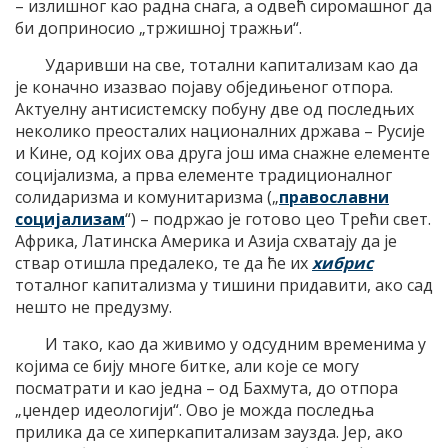
– излишног као радна снага, а одвећ сиромашног да
би доприносио „тржишној тражњи“.
Ударивши на све, тотални капитализам као да
је коначно изазвао појаву обједињеног отпора.
Актуелну антисистемску побуну две од последњих
неколико преосталих националних држава – Русије
и Кине, од којих ова друга још има снажне елементе
социјализма, а прва елементе традиционалног
солидаризма и комунитаризма („
православни
социјализам
“) – подржао је готово цео Трећи свет.
Африка, Латинска Америка и Азија схватају да је
ствар отишла предалеко, те да ће их
хибрис
тоталног капитализма у тишини придавити, ако сад
нешто не предузму.
И тако, као да живимо у одсудним временима у
којима се бију многе битке, али које се могу
посматрати и као једна – од Бахмута, до отпора
„џендер идеологији“. Ово је можда последња
прилика да се хиперкапитализам заузда. Јер, ако