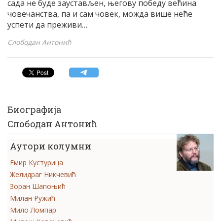
сада не буде заустављен, његову победу већина
човечанства, па и сам човек, можда више неће
успети да преживи…
Слободан Антонић
Биографија
Слободан Антонић
Аутори колумни
Емир Кустурица
Желидраг Никчевић
Зоран Шапоњић
Милан Ружић
Мило Ломпар