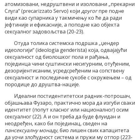
атомизовани, недруштвени и изоловани „прекарни
Слуга“ (precarizzato Servo) који
другог
пре подне
види као супарника у такмичењу ко ће да ради
јефтиније и ефикасније, а поподне као објекта
сексуалног задовољства (20-23).
Отуда толика системска подршка „џендер
идеологији“ (ideologia genderista) која, одвајајући
сексуалност од биолошког пола и рађања,
појединца чини суштински несигурним, отуђеним,
дезоријентисаним, усредсређеним на сопствену
сексуалност и последичне сукобе с окружењем – од
породице до друштва-нације.
Идеални постидентитетски радник-потрошач,
објашњава Фузаро, практично мора да изгуби сваки
идентитет (попут класног или националног) осим
сексуалног (22). А и он треба да буде флуидан и
неодређен, како би појединац, сведен на
пансексуалну монаду
, био лишен свих капацитета
да уочи злоћудност система и пружи му отпор (223-