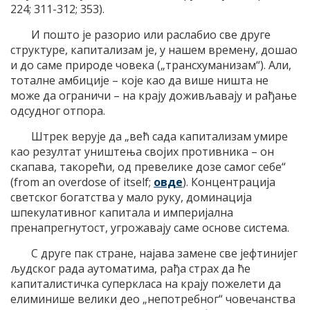
224; 311-312; 353).
И пошто је разорио или раслабио све друге
структуре, капитализам је, у нашем времену, дошао
и до саме природе човека („трансхуманизам“). Али,
тоталне амбиције – које као да више ништа не
може да ограничи – на крају доживљавају и рађање
одсудног отпора.
Штрек верује да „већ сада капитализам умире
као резултат уништења својих противника – он
скапава, такорећи, од превелике дозе самог себе“
(from an overdose of itself;
овде
). Концентрација
светског богатства у мало руку, доминација
шпекулативног капитала и империјална
пренапрегнутост, угрожавају саме основе система.
С друге пак стране, најава замене све јефтинијег
људског рада аутоматима, рађа страх да ће
капиталистичка суперкласа на крају пожелети да
елиминише велики део „непотребног“ човечанства