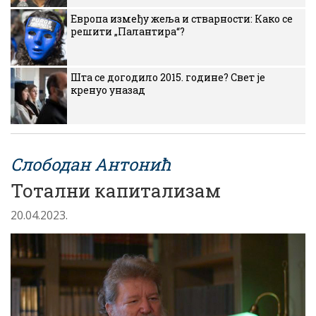
Европа између жеља и стварности: Како се
решити „Палантира“?
Шта се догодило 2015. године? Свет је
кренуо уназад
Слободан Антонић
Тотални капитализам
20.04.2023.