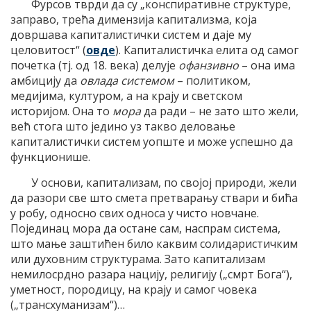
Фурсов тврди да су „конспиративне структуре,
заправо, трећа димензија капитализма, која
довршава капиталистички систем и даје му
целовитост“ (
овде
). Капиталистичка елита од самог
почетка (тј. од 18. века) делује
офанзивно
– она има
амбицију да
овлада системом
– политиком,
медијима, културом, а на крају и светском
историјом. Она то
мора
да ради – не зато што жели,
већ стога што једино уз такво деловање
капиталистички систем уопште и може успешно да
функционише.
У основи, капитализам, по својој природи, жели
да разори све што смета претварању ствари и бића
у робу, односно свих односа у чисто новчане.
Појединац мора да остане сам, наспрам система,
што мање заштићен било каквим солидаристичким
или духовним структурама. Зато капитализам
немилосрдно разара нацију, религију („смрт Бога“),
уметност, породицу, на крају и самог човека
(„трансхуманизам“)…