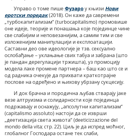
Управо о томе пише
Фузаро
у књизи
Нови
еротски поредак
(2018). Он каже да савремени
„турбокапитализам“ (turbocapitalismo) промовише
оне идеје, теорије и понашања које појединце чине
све слабијим и неповезанијим, а самим тим и све
изложенијим манипулацији и експлоатацији.
Саставни део ове идеологије је тзв. сексуално
ослобађање – уклањање свих табуа и забрана (што
је пандан дерегулацији тржишта), уз промоцију
модела лаке промене партнера – баш као што се и
од радника очекује да прихвати краткотрајне
послове на одређено и њихову убрзану сукцесију.
И док брачна и породична љубав стварају јаке
везе алтруизма и солидарности које појединца
подржавају и оснажују, „апсолутни капитализам“
(capitalismo assoluto) настоји да се изврши
„деетизација света живота“ (deeticizzazione del
mondo della vita; стр. 22). Циљ је да испред моћног,
глобалног Господара остане тек слаби,