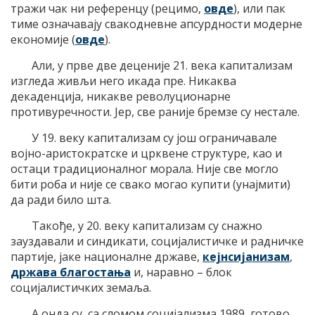
тражи чак ни референцу (рецимо,
овде
), или пак
тиме означавају свакодневне апсурдности модерне
економије (
овде
).
Али, у прве две деценије 21. века капитализам
изгледа живљи него икада пре. Никаква
декаденција, никакве револуционарне
противуречности. Јер, све раније бремзе су нестале.
У 19. веку капитализам су још ограничавале
војно-аристократске и црквене структуре, као и
остаци традиционалног морала. Није све могло
бити роба и није се свако могао купити (унајмити)
да ради било шта.
Такође, у 20. веку капитализам су снажно
зауздавали и синдикати, социјалистичке и радничке
партије, јаке националне државе,
кејнсијанизам
,
држава благостања
и, наравно – блок
социјалистичких земаља.
А онда су, са сломом социјализма 1989, готово