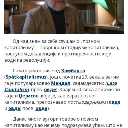
Од кад знам за себе слушам о „позном
капитализму“ – завршном стадијуму капитализма,
препуном декаденције и противречности, који
води ка револуцији.
Сам појам потиче од
Зомбарта
(
Spätkapitalismus
), још с почетка 20. века, а затим
га је популаризовао
Мандел
, седамдесетих
(
Late
Capitalism
; прев.
овде
). Крајем 20. века афирмисао
га је и
Џејмсон
, који је, као израз позног
капитализма, препознавао
постмодернизам
(
овде
и
овде
; прев.
овде
).
Данас многи аутори говоре о позном
капитализму као нечему подразумевајућем, што не