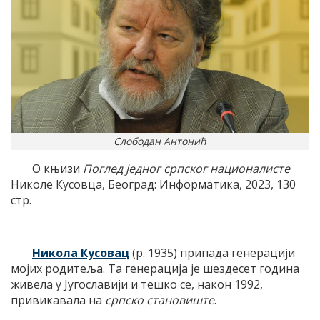
Слободан Антонић
О књизи
Поглед једног српског националисте
Николе Кусовца, Београд: Информатика, 2023, 130
стр.
Никола Кусовац
(р. 1935) припада генерацији
мојих родитеља. Та генерација је шездесет година
живела у Југославији и тешко се, након 1992,
привикавала на
српско становиште
.