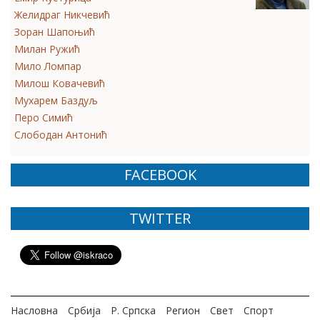
Желидраг Никчевић
Зоран Шапоњић
Милан Ружић
Мило Ломпар
Милош Ковачевић
Мухарем Баздуљ
Перо Симић
Слободан Антонић
FACEBOOK
TWITTER
Насловна
Србија
Р. Српска
Регион
Свет
Спорт