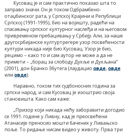
Кусовац је и сам практично показао шта то
заправо значи. Он је током Одбрамбено-
отаџбинског рата, у Српској Крајини и Републици
Српској (1991-1995), био на војишту, радећи на
спасавању српског културног наслеђа и на његовом
привременом пребацивању у Србију. Али, за наше
другосрбијанске културтрегере узор посвећености
култури никада није био Кусовац. Узор је био,
рецимо – како то и сам аутор не може а да не
примети – „борац за слободу Дукље и Дукљана“
(2001), дон Бранко Збутега (лаудацио
овде
,
овде
или
овде
).
Наравно, током тих судбоносних година за
српски народ, и сам Кусовац је изоштрио своја
становишта. Како сам каже:
„Призор који никада нећу заборавити догодио
се 1991. године у Ливну, кад је преосвећени
Атанасије преносио мошти бачених у Ливањско
поље. То ридање нисам видео у животу. Прва три