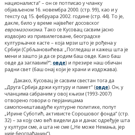
националиста“ – он се потписао у чланку
објављеном 16. новембра 2000. (стр. 99), као и у
тексту од 15. фебруара 2002. године (стр. 44). То је,
дакле, било у време највећег досовског
евромазохизма
. Тако се Кусовац сасвим јасно
издвојио из привилеговане, београдске
културњачке касте – која мрзи што је рођена у
Србији (Србљановићева: „Погледаш и кажеш шта је
мени и зашто ја да се родим баш овде. Како баш
овде да заглавим?“;
овде
) и презире наш обичан
радни свет (баш онај који је храни и издржава).
Дакако, Кусовац је сасвим свестан тога да
„Друга Србија држи културу и памет“ (
овде
). Он, у
чланцима сабраним у овој књизи (1993-2007)
отворено говори о перјаницама
самопоништавајуће културне политике, попут
„Ирине Суботић, активисте Сорошовог фонда“ (стр.
32) – за коју смо већ видели да и данас одређује шта
у култури сме, а шта не сме („Не може Немања, јер
није београђанин“).