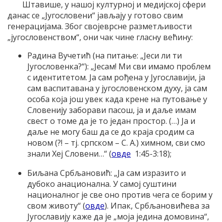
Штавише, у нашој културној и медијској сфери
данас се „Југословени“ јављају у готово свим
генерацијама. Због својеврсне разметљивости
„југословенством“, они чак чине гласну већину:
Радина Вучетић (на питање: „Јеси ли ти
Југословенка?“): „Јесам! Ми сви имамо проблем
с идентитетом. Ја сам рођена у Југославији, ја
сам васпитавана у југословенском духу, ја сам
особа која још увек када крене на путовање у
Словенију заборави пасош, ја и даље имам
свест о томе да је то један простор. (…) Ја и
даље не могу баш да се до краја сродим са
новом (?! – тј. српском – С. А.) химном, сви смо
знали Хеј Словени…“ (
овде
1:45-3:18);
Биљана Србљановић: „Ја сам изразито и
дубоко анационална. У самој суштини
националног је све оно против чега се борим у
свом животу“ (
овде
). Ипак, Србљановићева за
Југославију каже да је „моја једина домовина“,