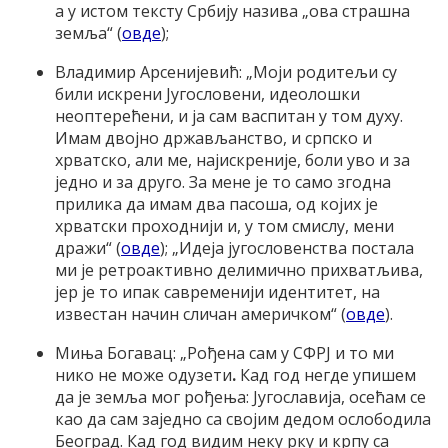
а у истом тексту Србију назива „ова страшна
земља“ (
овде
);
Владимир Арсенијевић: „Моји родитељи су
били искрени Југословени, идеолошки
неоптерећени, и ја сам васпитан у том духу.
Имам двојно држављанство, и српско и
хрватско, али ме, најискреније, боли уво и за
једно и за друго. За мене је то само згодна
прилика да имам два пасоша, од којих је
хрватски проходнији и, у том смислу, мени
дражи“ (
овде
); „Идеја југословенства постала
ми је ретроактивно делимично прихватљива,
jeр је то ипак савременији идентитет, на
известан начин сличан америчком“ (
овде
).
Миња Богавац: „Рођена сам у СФРЈ и то ми
нико не може одузети
.
Кад год негде упишем
да је земља мог рођења: Југославија, осећам се
као да сам заједно са својим дедом ослободила
Београд. Кад год видим неку рку и крпу са