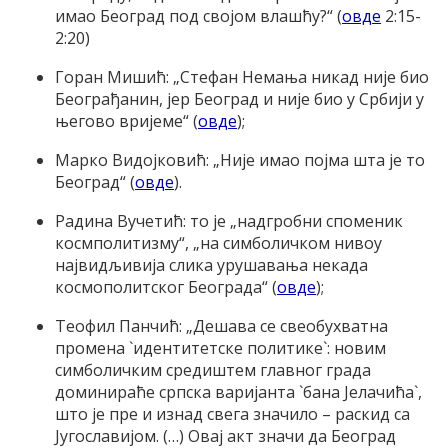
имао Београд под својом влашћу?“ (
овде
2:15-
2:20)
Горан Мишић: „Стефан Немања никад није био
Београђанин, јер Београд и није био у Србији у
његово вријеме“ (
овде
);
Марко Видојковић: „Није имао појма шта је то
Београд“ (
овде
).
Радина Вучетић: то је „надгробни споменик
космполитизму“, „на симболичком нивоу
највидљивија слика урушавања некада
космополитског Београда“ (
овде
);
Теофил Панчић: „Дешава се свеобухватна
промена `идентитетске политике`: новим
симболичким средиштем главног града
доминираће српска варијанта `бана Јелачића`,
што је пре и изнад свега значило – раскид са
Југославијом. (…) Овај акт значи да Београд