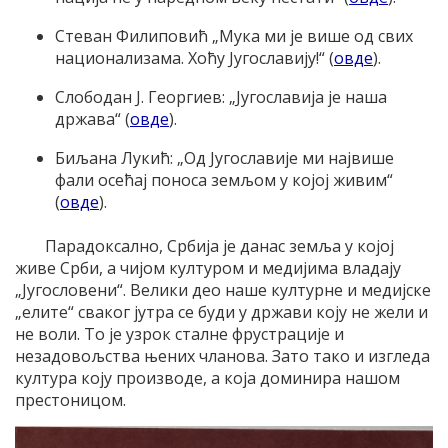
Стеван Филиповић „Мука ми је више од свих
национализама. Хоћу Југославију!“ (
овде
).
Слободан Ј. Георгиев: „Југославија је наша
држава“ (
овде
).
Биљана Лукић: „Од Југославије ми највише
фали осећај поноса земљом у којој живим“
(
овде
).
Парадоксално, Србија је данас земља у којој
живе Срби, а чијом културом и медијима владају
„Југословени“. Велики део наше културне и медијске
„елите“ сваког јутра се буди у држави коју не жели и
не воли. То је узрок сталне фрустрације и
незадовољства њених чланова. Зато тако и изгледа
култура коју производе, а која доминира нашом
престоницом.