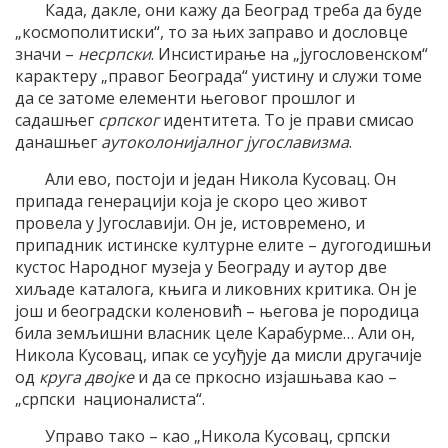
Када, дакле, они кажу да Београд треба да буде
„космополитиски“, то за њих заправо и дословце
значи –
несрпски
. Инсистирање на „југословенском“
карактеру „правог Београда“ уистину и служи томе
да се затоме елементи његовог прошлог и
садашњег
српског
идентитета. То је прави смисао
данашњег
аутоколонијалног југославизма
.
Али ево, постоји и један Никола Кусовац. Он
припада генерацији која је скоро цео живот
провела у Југославији. Он је, истовремено, и
припадник истинске културне елите – дугогодишњи
кустос Народног музеја у Београду и аутор две
хиљаде каталога, књига и ликовних критика. Он је
још и београдски коленовић – његова је породица
била земљишни власник целе Карабурме… Али он,
Никола Кусовац, ипак се усуђује да мисли другачије
од
круга двојке
и да се пркосно изјашњава као –
„српски националиста“.
Управо тако – као „Никола Кусовац, српски