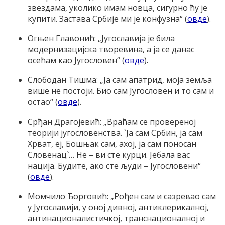
звездама, уколико имам новца, сигурно ћу је
купити. Застава Србије ми је конфузна“ (
овде
).
Огњен Главонић: „Југославија је била
модернизацијска творевина, а ја се данас
осећам као Југословен“ (
овде
).
Слободан Тишма: „Ја сам апатрид, моја земља
више не постоји. Био сам Југословен и то сам и
остао“ (
овде
).
Срђан Драгојевић: „Враћам се провереној
теорији југословенства. `Ја сам Србин, ја сам
Хрват, еј, Бошњак сам, ахој, ја сам поносан
Словенац`… Не – ви сте курци. Јебала вас
нација. Будите, ако сте људи – Југословени“
(
овде
).
Момчило Ђорговић: „Рођен сам и сазревао сам
у Југославији, у оној дивној, антиклерикалној,
антинационалистичкој, транснационалној и