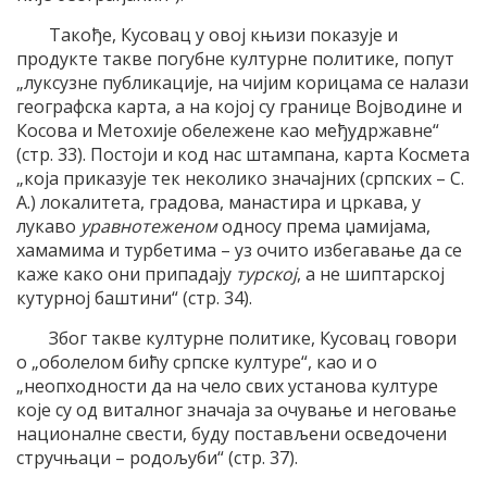
Такође, Кусовац у овој књизи показује и
продукте такве погубне културне политике, попут
„луксузне публикације, на чијим корицама се налази
географска карта, а на којој су границе Војводине и
Косова и Метохије обележене као међудржавне“
(стр. 33). Постоји и код нас штампана, карта Космета
„која приказује тек неколико значајних (српских – С.
А.) локалитета, градова, манастира и цркава, у
лукаво
уравнотеженом
односу према џамијама,
хамамима и турбетима – уз очито избегавање да се
каже како они припадају
турској
, а не шиптарској
кутурној баштини“ (стр. 34).
Због такве културне политике, Кусовац говори
о „оболелом бићу српске културе“, као и о
„неопходности да на чело свих установа културе
које су од виталног значаја за очување и неговање
националне свести, буду постављени осведочени
стручњаци – родољуби“ (стр. 37).