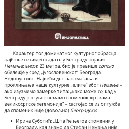
Карактер тог доминатног културног обрасца
најбоље се видео када се у Београду појавио
Немања
: висок 23 метра, био је превише
српско
обележје у сред „југословенског“ Београда.
Недопустиво. Највећи део запомагања и
проклињања наше културне „елите“ због
Немање
–
ако изузмемо замерке типа: „како може
то
, кад у
Београду још увек немамо споменик жртвама
великосрпске хегемоније“ – састојао се из оптужбе
да споменик није (довољно)
београдски
:
Ирина Суботић: „Шта ће његов споменик у
Београду, кад знамо да Стефан Немања није