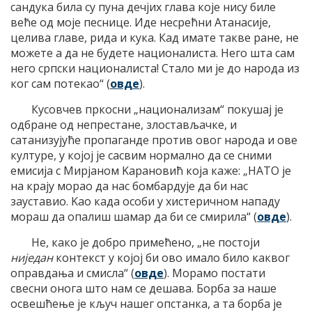
сандука била су пуна дечјих глава које нису биле
веће од моје песнице. Иде несрећни Атанасије,
целива главе, рида и кука. Кад имате такве ране, не
можете а да не будете националиста. Него шта сам
него српски националиста! Стало ми је до народа из
ког сам потекао“ (
овде
).
Кусовчев пркосни „национализам“ покушај је
одбране од непрестане, злостављачке, и
сатанизујуће пропаганде против овог народа и ове
културе, у којој је сасвим нормално да се сними
емисија с Мирјаном Kарановић која каже: „НАТО је
на крају морао да нас бомбардује да би нас
зауставио. Kао када особи у хистеричном нападу
мораш да опалиш шамар да би се смирила“ (
овде
).
Не, како је добро примећено, „не постоји
ниједан
контекст у којој би ово имало било каквог
оправдања и смисла“ (
овде
). Морамо постати
свесни онога што нам се дешава. Борба за наше
освешћење је кључ нашег опстанка, а та борба је