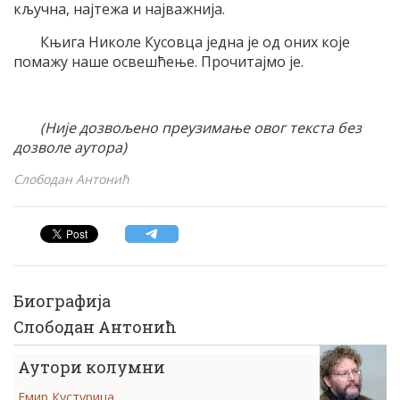
кључна, најтежа и најважнија.
Књига Николе Кусовца једна је од оних које
помажу наше освешћење. Прочитајмо је.
(Није дозвољено преузимање овог текста без
дозволе аутора)
Слободан Антонић
Биографија
Слободан Антонић
Аутори колумни
Емир Кустурица