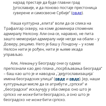
најзад престаје да буде главни град
Југославије, и да поново постаје престоница
суверене и самосвесне Србије“ (
овде
).
Наша културна „елита“ воли да се слика на
Трафалгар скверу, на коме доминира споменик
адмиралу Нелсону. Али она се, наравно, не пита
зашто меморијал адмиралу није негде на обали – у
Доверу, рецимо. Него је баш у Лондону – у коме
Нелсон нити је рођен, нити је њиме икада
управљао.
Али,
Немању
у Београду они су одмах
препознали као део плана „посрбљавања Београда“
– баш као што је и наводна „`дејугославизација`
имена београдских улица“ (
овде
и
овде
). Јер, наши
културњаци мисле да се атрибути „српски“ и
„београдски“ искључују у оба смера: оно што је
српско
не може
бити београдско, а оно што је
београдско
не може
бити српско.