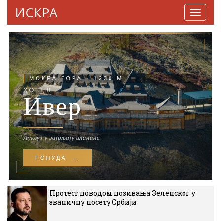
ИСКРА
Навига
Протест поводом позивања Зеленског у
званичну посету Србији