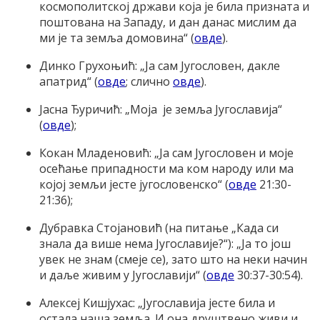
космополитској држави која је била призната и
поштована на Западу, и дан данас мислим да
ми је та земља домовина“ (
овде
).
Динко Грухоњић: „Ја сам Југословен, дакле
апатрид“ (
овде
; слично
овде
).
Јасна Ђуричић: „Моја је земља Југославија“
(
овде
);
Кокан Младеновић: „Ја сам Југословен и моје
осећање припадности ма ком народу или ма
којој земљи јесте југословенско“ (
овде
21:30-
21:36);
Дубравка Стојановић (на питање „Када си
знала да више нема Југославије?“): „Ја то још
увек не знам (смеје се), зато што на неки начин
и даље живим у Југославији“ (
овде
30:37-30:54).
Алексеј Кишјухас: „Југославија јесте била и
остала наша земља. И она друштвено живи и