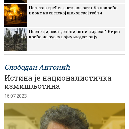
Почетак трећег светског рата: Ко покреће
пионе на светској шаховској табли
После фијаска -„специјални фијаско“: Кијев
креће на руску војну индустрију
Слободан Антонић
Истина је националистичка
измишљотина
16.07.2023.