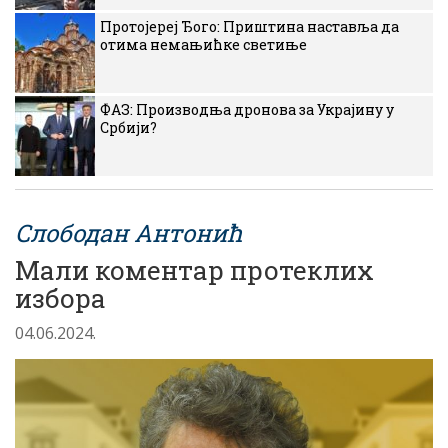
Протојереј Ђого: Приштина наставља да
отима немањићке светиње
ФАЗ: Производња дронова за Украјину у
Србији?
Слободан Антонић
Мали коментар протеклих
избора
04.06.2024.