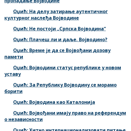
пропадање Војводине
Оџић: На делу затирање аутентичног
културног наслеђа Војводине
Оџић: Не постоји „Српска Војводина“
Оџић: Плачеш ли и даље, Војводино?
Оџић: Време је да се Војвођани дозову
памети
Оџић: Војводини статус републике у новом
уставу
Оџић: За Републику Војводину се морамо
борити
Оџић: Војводина као Каталонија
Оџић: Војвођани имају право на референдум
о независности
Оџић: Хитно интернационализовати питање