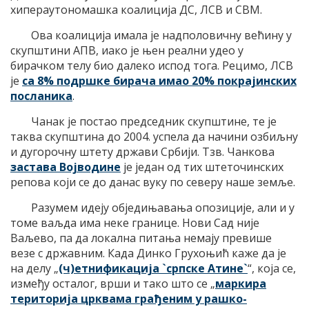
хипераутономашка коалиција ДС, ЛСВ и СВМ.
Ова коалиција имала је надполовичну већину у
скупштини АПВ, иако је њен реални удео у
бирачком телу био далеко испод тога. Рецимо, ЛСВ
је
са 8% подршке бирача имао 20% покрајинских
посланика
.
Чанак је постао председник скупштине, те је
таква скупштина до 2004. успела да начини озбиљну
и дугорочну штету држави Србији. Тзв. Чанкова
застава Војводине
је један од тих штеточинских
репова који се до данас вуку по северу наше земље.
Разумем идеју обједињавања опозиције, али и у
томе ваљда има неке границе. Нови Сад није
Ваљево, па да локална питања немају превише
везе с државним. Када Динко Грухоњић каже да је
на делу „
(ч)етнификација `српске Атине`
“, која се,
између осталог, врши и тако што се „
маркира
територија црквама грађеним у рашко-