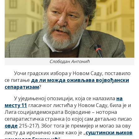
Слободан Антонић
Уочи градских избора у Новом Саду, поставило
се питање
да ли можда оживљава војвођански
сепаратизам
?
У уједињеној опозицији, која се налазила
на
месту 11
гласачког листића у Новом Саду, била је и
Лига социјалдемократа Војводине – ноторна
сепаратистичка странка (о којој сам детаљно писао
овде
215-217). Због тога је премијер и могао за ову
листу да иронично каже како је „
суштински њихов