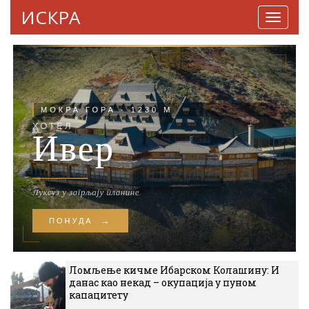
ИСКРА
Навига
Ломљење кичме Ибарском Колашину: И
данас као некад – окупација у пуном
капацитету