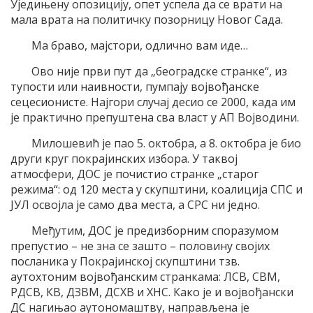
Уједињену опозицију, опет успела да се врати на
мала врата на политичку позорницу Новог Сада.
Ма браво, мајстори, одлично вам иде…
Ово није први пут да „београдске странке“, из
тупости или наивности, пумпају војвођанске
сецесионисте. Најгори случај десио се 2000, када им
је практично препуштена сва власт у АП Војводини.
Милошевић је пао 5. октобра, а 8. октобра је био
други круг покрајинских избора. У таквој
атмосфери, ДОС је почистио странке „старог
режима“: од 120 места у скупштини, коалиција СПС и
ЈУЛ освојла је само два места, а СРС ни једно.
Међутим, ДОС је предизборним споразумом
препустио – не зна се зашто – половину својих
посланика у Покрајинској скупштини тзв.
аутохтоним војвођанским странкама: ЛСВ, СВМ,
РДСВ, КВ, ДЗВМ, ДСХВ и ХНС. Како је и војвођански
ДС нагињао аутономаштву, направљена је