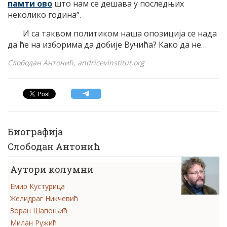
памти ово
што нам се дешава у последњих
неколико година“.
И са таквом политиком наша опозиција се нада
да ће на изборима да добије Вучића? Како да не…
Слободан Антонић, andricevinstitut.org
Биографија
Слободан Антонић
Аутори колумни
Емир Кустурица
Желидраг Никчевић
Зоран Шапоњић
Милан Ружић