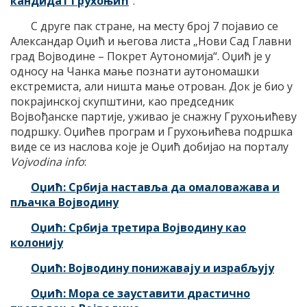
кандидат Грухоњић
“.
С друге пак стране, на месту број 7 појавио се
Александар Оџић и његова листа „Нови Сад Главни
град Војводине – Покрет Аутономија“. Оџић је у
односу на Чанка мање познати аутономашки
екстремиста, али ништа мање отрован. Док је био у
покрајинској скупштини, као председник
Војвођанске партије, уживао је снажну Грухоњићеву
подршку. Оџићев програм и Грухоњићева подршка
виде се из наслова које је Оџић добијао на порталу
Vojvodina info
:
Оџић: Србија наставља да омаловажава и
пљачка Војводину
Оџић: Србија третира Војводину као
колонију
Оџић: Војводину понижавају и израбљују
Оџић: Мора се зауставити драстично