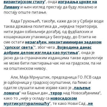
византијском стилу
“, онда
изградња цркве на
Лиману
и њен изглед престају да буду локално и
постају опште питање.
Када Грухоњић, такође, каже да се у Србији води
таква државна политика да „ниједна територија,
нити један озбиљнији догађај, од фудбалских и
кошаркашких утакмица у Београду, до Егзита не
сме остати
незагађен, неконтаминиран задахом
`српског света`
”, због чега „
Војводина данас
добрим делом изгледа као пустиња
“, онда је
јасно да са страначким изданцима такве идеологије
не може бити пактирања чак ни на градском, па ни
на општинском нивоу.
Али, Маја Мрнуштик, председница ГО ЛСВ сада
је одборница у градској скупштини, па ћемо и
одатле слушати њене изјаве како је „
паљење
ломача
“ на Бадњи дан „
терор
над Новосађанима“,
како то „није у складу са
новосадском
мултикултуралношћу
“, те како Нови Сад „
не