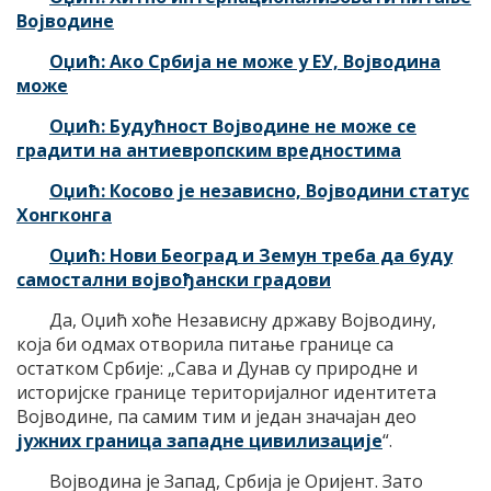
Војводине
Оџић: Ако Србија не може у ЕУ, Војводина
може
Оџић: Будућност Војводине не може се
градити на антиевропским вредностима
Оџић: Косово је независно, Војводини статус
Хонгконга
Оџић: Нови Београд и Земун треба да буду
самостални војвођански градови
Да, Оџић хоће Независну државу Војводину,
која би одмах отворила питање границе са
остатком Србије: „Сава и Дунав су природне и
историјске границе територијалног идентитета
Војводине, па самим тим и један значајан део
јужних граница западне цивилизације
“.
Војводина је Запад, Србија је Оријент. Зато