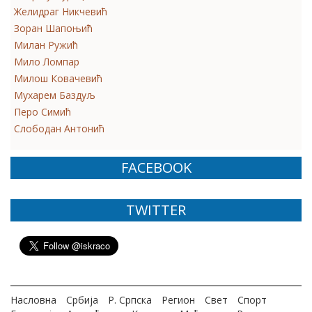
Желидраг Никчевић
Зоран Шапоњић
Милан Ружић
Мило Ломпар
Милош Ковачевић
Мухарем Баздуљ
Перо Симић
Слободан Антонић
FACEBOOK
TWITTER
Насловна
Србија
Р. Српска
Регион
Свет
Спорт