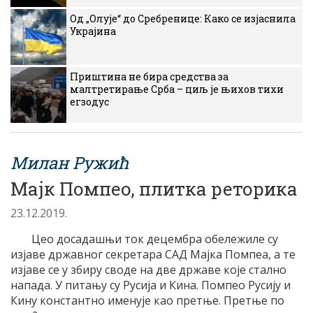
Од „Олује“ до Сребренице: Како се изјаснила
Украјина
Приштина не бира средства за
малтретирање Срба – циљ је њихов тихи
егзодус
Милан Ружић
Мајк Помпео, плитка реторика
23.12.2019.
Цео досадашњи ток децембра обележиле су
изјаве државног секретара САД Мајка Помпеа, а те
изјаве се у збиру своде на две државе које стално
напада. У питању су Русија и Кина. Помпео Русију и
Кину константно именује као претње. Претње по