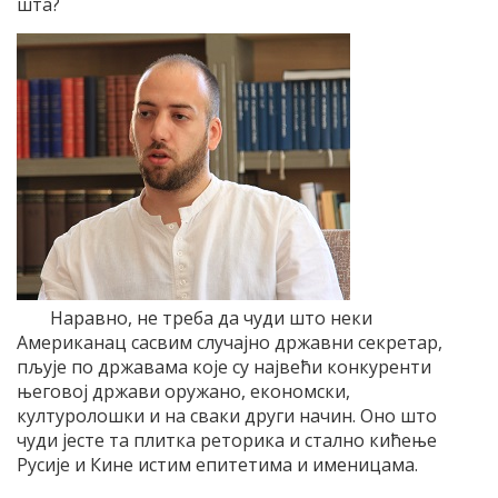
шта?
Наравно, не треба да чуди што неки
Американац сасвим случајно државни секретар,
пљује по државама које су највећи конкуренти
његовој држави оружано, економски,
културолошки и на сваки други начин. Оно што
чуди јесте та плитка реторика и стално кићење
Русије и Кине истим епитетима и именицама.