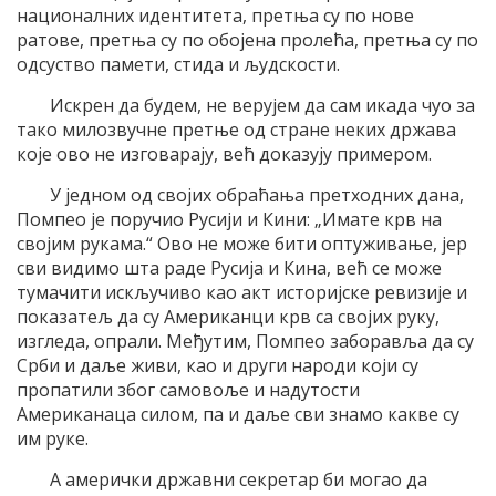
националних идентитета, претња су по нове
ратове, претња су по обојена пролећа, претња су по
одсуство памети, стида и људскости.
Искрен да будем, не верујем да сам икада чуо за
тако милозвучне претње од стране неких држава
које ово не изговарају, већ доказују примером.
У једном од својих обраћања претходних дана,
Помпео је поручио Русији и Кини: „Имате крв на
својим рукама.“ Ово не може бити оптуживање, јер
сви видимо шта раде Русија и Кина, већ се може
тумачити искључиво као акт историјске ревизије и
показатељ да су Американци крв са својих руку,
изгледа, опрали. Међутим, Помпео заборавља да су
Срби и даље живи, као и други народи који су
пропатили због самовоље и надутости
Американаца силом, па и даље сви знамо какве су
им руке.
А амерички државни секретар би могао да