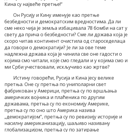
Кина су највеће претње!“
Он Русију и Кину именује као претње
безбедности и демократским вредностима. Да ли
сме неко чија је земља избацивала 78 бомби на сат у
свету да прича о безбедности? Сме ли држава која је
скоро читав континент очистила од староседелаца
да говори о демократији? Је ли за ове теме
надлежна држава која је чинила све оне гадости о
којима смо читали, које смо гледали и у којима смо и
ми Срби учествовали, искључиво као жртве?
Истину говорећи, Русија и Кина јесу велике
претња. Оне су претња по униполарни свет
фабрикован у Америци, претња су по вршљања
америчких војника и плаћеника по другим
државама, претња су по економију Америке,
претња су по оно што Америка назива
„демократијом“, претња су по ревизију историје и
насилну американизацију, шаљиво називану
глобализацијом, претња су по затирање