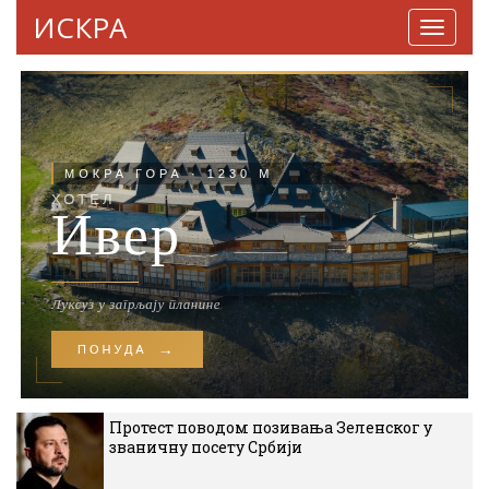
ИСКРА
Навига
Протест поводом позивања Зеленског у
званичну посету Србији