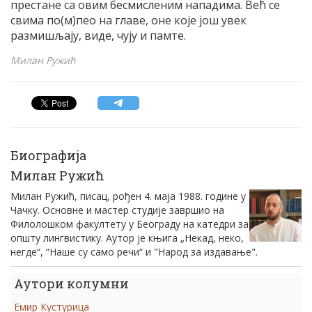
престане са овим бесмисленим нападима. Већ се
свима по(м)пео на главе, оне које још увек
размишљају, виде, чују и памте.
Милан Ружић
Биографија
Милан Ружић
Милан Ружић, писац, рођен 4. маја 1988. године у
Чачку. Основне и мастер студије завршио на
Филолошком факултету у Београду на катедри за
општу лингвистику. Аутор је књига „Некад, неко,
негде“, “Наше су само речи“ и "Народ за издавање".
Аутори колумни
Емир Кустурица