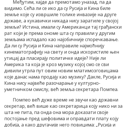
Међутим, хајде да премотамо уназад, па да
видимо. Сећа ли се ико да су Русија и Кина биле
земље које су извршиле толике инвазије на друге
државе, а кукавички никада нису заратиле у својој
земљи? Истина, имали су Американци тај грађански
рат који је према ономе шта су правили у другим
земљама испадало као најобичније споречкавање.
Да ли су Русија и Кина направиле најмоћнију
кинематографију на свету и онда искористиле њен
утицај да пласирају политичке идеје? Није ли
Америка та која је кроз музику којој смо се сви
дивили утрла пут овим новим млатимозговицама
које данас нама продају као музику? Дакле, Русија и
Кина нису највеће разочарање у културно-
уметничком смислу, већ земља секретара Помпеа.
Помпео већ дуже време не звучи као државни
секретар, већ више као секретарица коју нико ни за
шта не пита, па онда она мора доказати своје
постојање пред шефовима и оправдати плату коју
добија, а како другачије него повицима: „Русија и