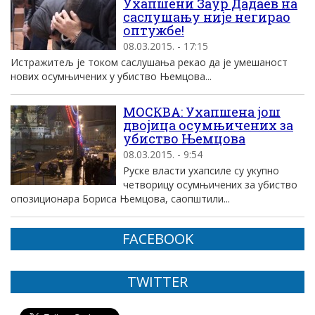
Ухапшени Заур Дадаев на
саслушању није негирао
оптужбе!
08.03.2015. - 17:15
Истражитељ је током саслушања рекао да је умешаност
нових осумњичених у убиство Њемцова...
МОСКВА: Ухапшена још
двојица осумњичених за
убиство Њемцова
08.03.2015. - 9:54
Руске власти ухапсиле су укупно
четворицу осумњичених за убиство
опозиционара Бориса Њемцова, саопштили...
FACEBOOK
TWITTER