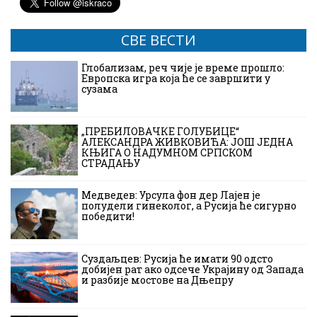
СВЕ ВЕСТИ
Глобализам, реч чије је време прошло:
Европска игра која ће се завршити у
сузама
„ПРЕБИЛОВАЧКЕ ГОЛУБИЦЕ“
АЛЕКСАНДРА ЖИВКОВИЋА: ЈОШ ЈЕДНА
КЊИГА О НАДУМНОМ СРПСКОМ
СТРАДАЊУ
Медведев: Урсула фон дер Лајен је
полудели гинеколог, а Русија ће сигурно
победити!
Суздаљцев: Русија ће имати 90 одсто
добијен рат ако одсече Украјину од Запада
и разбије мостове на Дњепру