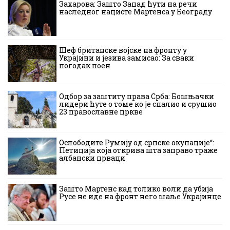
Захарова: Зашто Запад ћути на речи
наследног нацисте Мартенса у Београду
Шеф британске војске на фронту у
Украјини и језива замисао: За сваки
погодак поен
Одбор за заштиту права Срба: Бошњачки
лидери ћуте о томе ко је спалио и срушио
23 православне цркве
Ослободите Румију од српске окупације“:
Петиција која открива шта заправо траже
албански прваци
Зашто Мартенс кад толико воли да убија
Русе не иде на фронт него шаље Украјинце