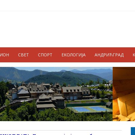
ГИОН
СВЕТ
СПОРТ
ЕКОЛОГИЈА
АНДРИЋГРАД