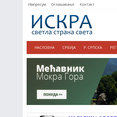
Импресум
Оглашавање
Контакт
НАСЛОВНА
СРБИЈА
Р. СРПСКА
РЕ