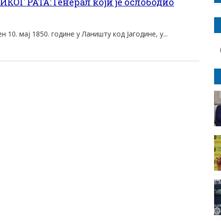
КОГ РАТА: Генерал који је ослободио
 10. мај 1850. године у Ланишту код Јагодине, у...