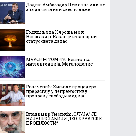
Додик: Амбасадор Немачке или не
зна да чита или свесно лаже
Годишњица Хирошиме и
Нагасакија: Какав је нуклеарни
статус света данас
МАКСИМ ТОМИЋ: Вештачка
интелигенција, Мегалополис
Ракочевић: Хиљаде процедура
прерастају у непремостиву
препреку слободи медија
Владимир Умељић: „ОЛУЈА“ ЈЕ
НАЈБЛИСТАВИЈИ ДЕО ХРВАТСКЕ
ПРОШЛОСТИ“