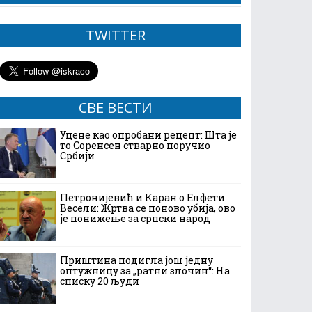
TWITTER
СВЕ ВЕСТИ
Уцене као опробани рецепт: Шта је
то Соренсен стварно поручио
Србији
Петронијевић и Каран о Елфети
Весели: Жртва се поново убија, ово
је понижење за српски народ
Приштина подигла још једну
оптужницу за „ратни злочин“: На
списку 20 људи