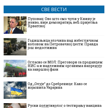
СВЕ ВЕСТИ
Пуповац: Ово што смо чули у Книну је
језиво, није демократија, већ пријетња
Хрватској
Годишњица злочина над избегличком
колоном на Петровачкој цести: Правда
још недостижна
Огласио се МОЛ: Преговори са продавцем
НИС-а и надлежним органима напредују
ка завршној фази
Од „Олује“ до Сребренице: Како се
изјаснила Украјина
Руски политиколог о тестирању вакцина