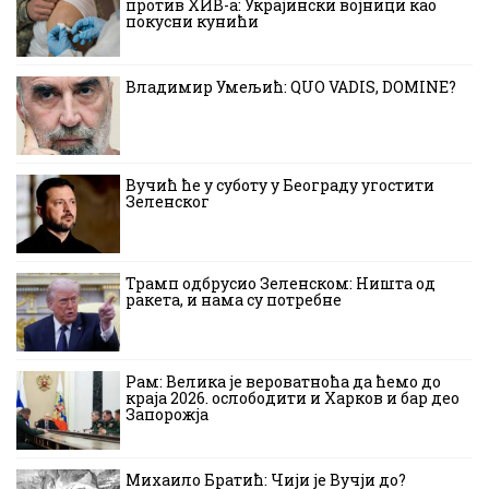
против ХИВ-а: Украјински војници као
покусни кунићи
Владимир Умељић: QUO VADIS, DOMINE?
Вучић ће у суботу у Београду угостити
Зеленског
Трамп одбрусио Зеленском: Ништа од
ракета, и нама су потребне
Рам: Велика је вероватноћа да ћемо до
краја 2026. ослободити и Харков и бар део
Запорожја
Михаило Братић: Чији је Вучји до?