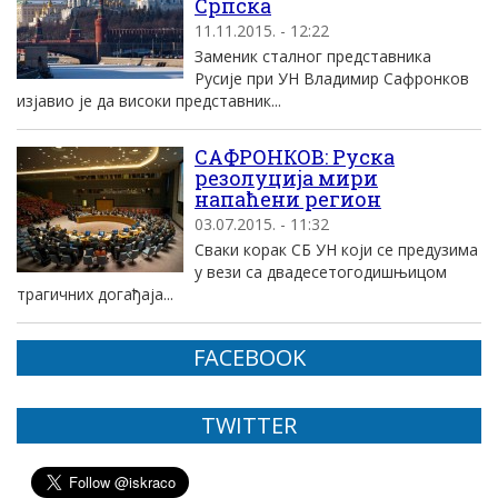
Српска
11.11.2015. - 12:22
Заменик сталног представника
Русије при УН Владимир Сафронков
изјавио је да високи представник...
САФРОНКОВ: Руска
резолуција мири
напаћени регион
03.07.2015. - 11:32
Сваки корак СБ УН који се предузима
у вези са двадесетогодишњицом
трагичних догађаја...
FACEBOOK
TWITTER