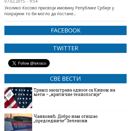
07.02.2015. - 9:54
Уколико Косово присвоји имовину Републике Србије у
покрајини то би могло да постане...
FACEBOOK
TWITTER
СВЕ ВЕСТИ
Трамп заоштрава односе са Кином на
мети – „критичне технологије“
Чанковић: Добро нам отишао
„председниче“ Зеленски