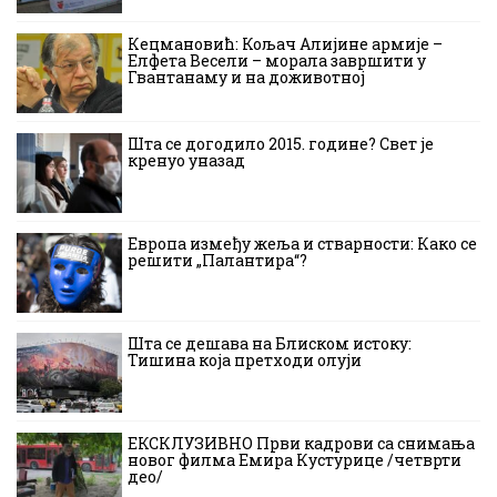
Кецмановић: Кољач Алијине армије –
Елфета Весели – морала завршити у
Гвантанаму и на доживотној
Шта се догодило 2015. године? Свет је
кренуо уназад
Европа између жеља и стварности: Како се
решити „Палантира“?
Шта се дешава на Блиском истоку:
Тишина која претходи олуји
ЕКСКЛУЗИВНО Први кадрови са снимања
новог филма Емира Кустурице /четврти
део/