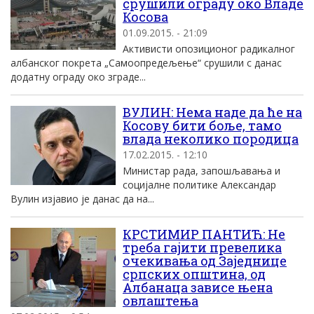
срушили ограду око Владе
Косова
01.09.2015. - 21:09
Активисти опозиционог радикалног
албанског покрета „Самоопредељење“ срушили с данас
додатну ограду око зграде...
ВУЛИН: Нема наде да ће на
Косову бити боље, тамо
влада неколико породица
17.02.2015. - 12:10
Министар рада, запошљавања и
социјалне политике Александар
Вулин изјавио је данас да на...
КРСТИМИР ПАНТИЋ: Не
треба гајити превелика
очекивања од Заједнице
српских општина, од
Албанаца зависе њена
овлаштења