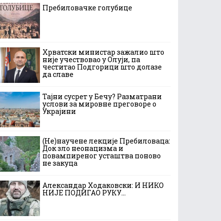
Пребиловачке голубице
Хрватски министар зажалио што
није учествовао у Олуји, па
честитао Подгорици што долазе
да славе
Тајни сусрет у Бечу? Разматрани
услови за мировне преговоре о
Украјини
(Не)научене лекције Пребиловаца:
Док зло неонацизма и
повампиреног усташтва поново
не закуца
Александар Ходаковски: И НИКО
НИЈЕ ПОДИГАО РУКУ…