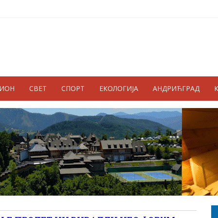
ГИОН
СВЕТ
СПОРТ
ЕКОЛОГИЈА
АНДРИЋГРАД