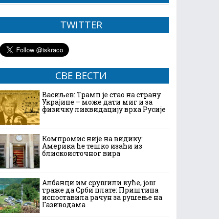
TWITTER
СВЕ ВЕСТИ
Васиљев: Трамп је стао на страну
Украјине – може дати миг и за
физичку ликвидацију врха Русије
Компромис није на видику:
Америка ће тешко изаћи из
блискоисточног вира
Албанци им срушили куће, још
траже да Срби плате: Приштина
испоставила рачун за рушење на
Газиводама