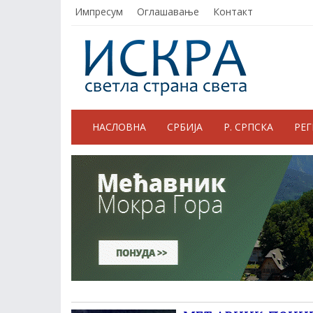
Импресум
Оглашавање
Контакт
НАСЛОВНА
СРБИЈА
Р. СРПСКА
РЕ