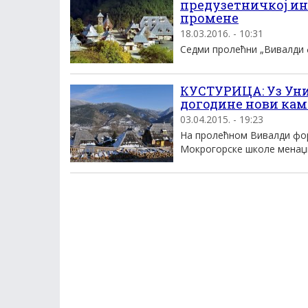
предузетничкој ин
промене
18.03.2016. - 10:31
Седми пролећни „Вивалди ф
КУСТУРИЦА: Уз Уни
догодине нови ка
03.04.2015. - 19:23
На пролећном Вивалди фор
Мокрогорске школе менаџм