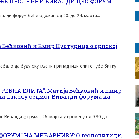
ЊЕ ПРОЛЕЋНИ ВИВАЛДИ ЦЕО ФОРУМ
алди форум биће одржан од 20. до 24. марта...
Бећковић и Емир Кустурица о српској
ребало да буду окупљени припадници елите губе битку
РЕБНА ЕЛИТА“: Матија Бећковић и Емир
на панелу седмог Вивалди форума на
 Вивалди форума, 26. марта у времену од 9.30 до...
ОРУМ“ НА МЕЋАВНИКУ: О геополитици,