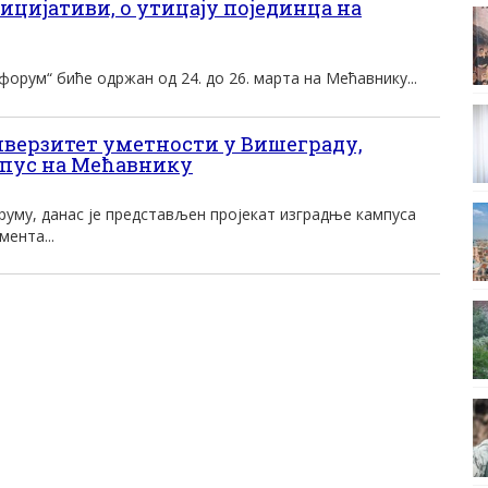
ицијативи, о утицају појединца на
орум“ биће одржан од 24. до 26. марта на Мећавнику...
верзитет уметности у Вишеграду,
мпус на Мећавнику
уму, данас је представљен пројекат изградње кампуса
ента...