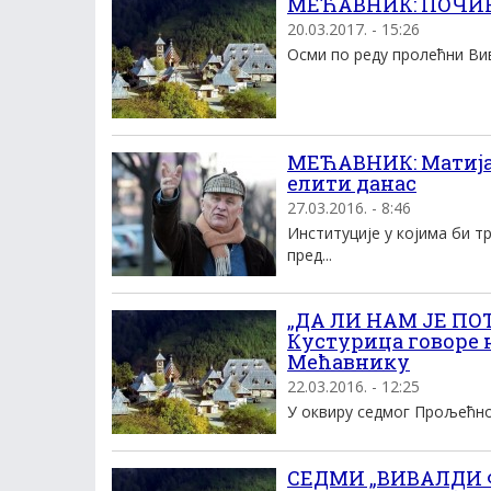
МЕЋАВНИК: ПОЧИ
20.03.2017. - 15:26
Осми по реду пролећни Вив
МЕЋАВНИК: Матија 
елити данас
27.03.2016. - 8:46
Институције у којима би т
пред...
„ДА ЛИ НАМ ЈЕ ПОТ
Кустурица говоре 
Мећавнику
22.03.2016. - 12:25
У оквиру седмог Прољећног
СЕДМИ „ВИВАЛДИ Ф