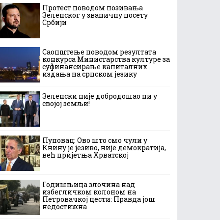
Протест поводом позивања
Зеленског у званичну посету
Србији
Саопштење поводом резултата
конкурса Министарства културе за
суфинансирање капиталних
издања на српском језику
Зеленски није добродошао ни у
својој земљи!
Пуповац: Ово што смо чули у
Книну је језиво, није демократија,
већ пријетња Хрватској
Годишњица злочина над
избегличком колоном на
Петровачкој цести: Правда још
недостижна