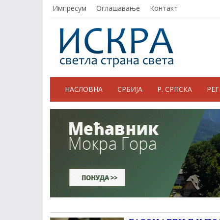
Импресум
Оглашавање
Контакт
НАСЛОВНА
СРБИЈА
Р. СРПСКА
РЕ