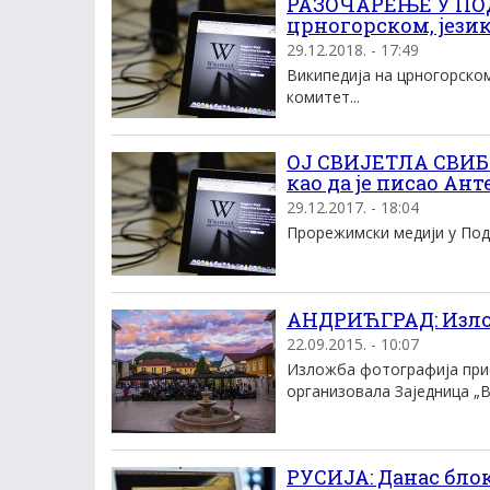
РАЗОЧАРЕЊЕ У ПОД
црногорском, језик
29.12.2018. - 17:49
Википедија на црногорском
комитет...
ОЈ СВИЈЕТЛА СВИБ
као да је писао Ан
29.12.2017. - 18:04
Прорежимски медији у Подго
АНДРИЋГРАД: Излож
22.09.2015. - 10:07
Изложба фотографија прист
организовала Заједница „В
РУСИЈА: Данас бло