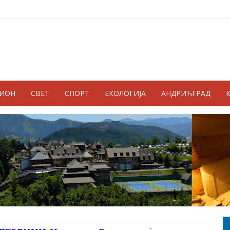
ГИОН
СВЕТ
СПОРТ
ЕКОЛОГИЈА
АНДРИЋГРАД