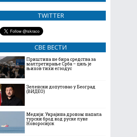
TWITTER
СВЕ ВЕСТИ
Приштина не бира средства за
малтретирање Срба – циљ је
њихов тихи егзодус
Зеленски допутовао у Београд
(ВИДЕО)
Медији: Украјина дроном напала
турски брод код руске луке
Новоросијск