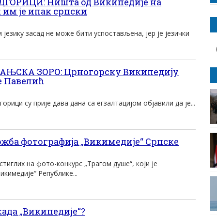
ГОРИЦИ: Ништа од Википедије на
 им је ипак српски
 језику засад не може бити успостављена, јер је језички
АЊСКА ЗОРО: Црногорску Википедију
те Павелић
рици су прије дава дана са егзалтацијом објавили да је...
ба фотографија „Викимедије“ Српске
иглих на фото-конкурс „Трагом душе“, који је
икимедије“ Републике...
када „Википедије“?