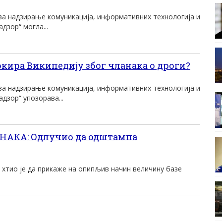
 за надзирање комуникација, информативних технологија и
дзор“ могла...
окира Википедију због чланака о дроги?
 за надзирање комуникација, информативних технологија и
дзор“ упозорава...
НАКА: Одлучио да одштампа
 хтио је да прикаже на опипљив начин величину базе