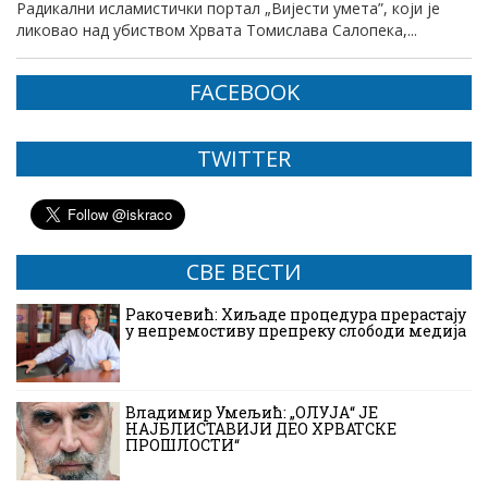
Радикални исламистички портал „Вијести умета”, који је
ликовао над убиством Хрвата Томислава Салопека,...
FACEBOOK
TWITTER
СВЕ ВЕСТИ
Ракочевић: Хиљаде процедура прерастају
у непремостиву препреку слободи медија
Владимир Умељић: „ОЛУЈА“ ЈЕ
НАЈБЛИСТАВИЈИ ДЕО ХРВАТСКЕ
ПРОШЛОСТИ“