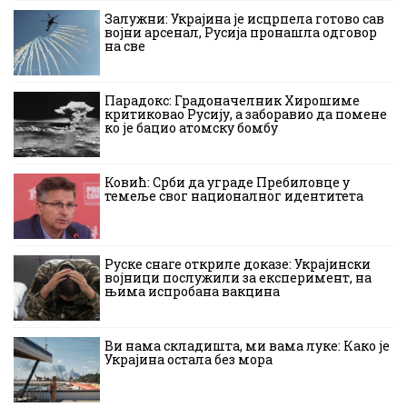
Залужни: Украјина је исцрпела готово сав
војни арсенал, Русија пронашла одговор
на све
Парадокс: Градоначелник Хирошиме
критиковао Русију, а заборавио да помене
ко је бацио атомску бомбу
Ковић: Срби да уграде Пребиловце у
темеље свог националног идентитета
Руске снаге откриле доказе: Украјински
војници послужили за експеримент, на
њима испробана вакцина
Ви нама складишта, ми вама луке: Како је
Украјина остала без мора