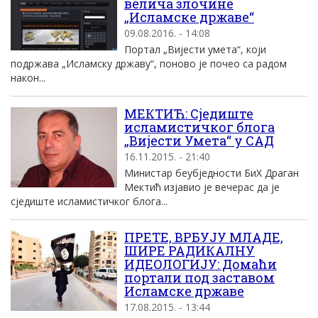
велича злочине
„Исламске државе“
09.08.2016. - 14:08
Портал „Вијести умета“, који
подржава „Исламску државу“, поново је почео са радом
након...
МЕКТИЋ: Сједиште
исламистичког блога
„Вијести Умета“ у САД
16.11.2015. - 21:40
Министар беyбједности БиХ Драган
Мектић изјавио је вечерас да је
сједиште исламистичког блога...
ПРЕТЕ, ВРБУЈУ МЛАДЕ,
ШИРЕ РАДИКАЛНУ
ИДЕОЛОГИЈУ: Домаћи
портали под заставом
Исламске државе
17.08.2015. - 13:44