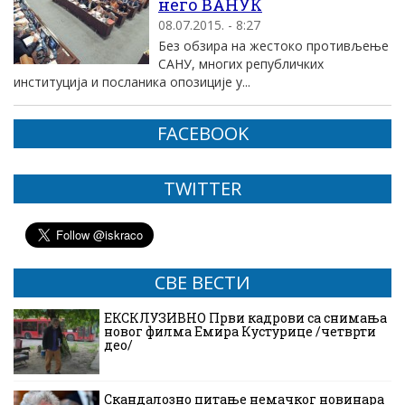
него ВАНУК
08.07.2015. - 8:27
Без обзира на жестоко противљење
САНУ, многих републичких
институција и посланика опозиције у...
FACEBOOK
TWITTER
СВЕ ВЕСТИ
ЕКСКЛУЗИВНО Први кадрови са снимања
новог филма Емира Кустурице /четврти
део/
Скандалозно питање немачког новинара