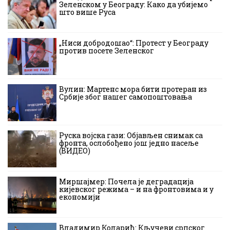
Зеленском у Београду: Како да убијемо
што више Руса
„Ниси добродошао“: Протест у Београду
против посете Зеленског
Вулин: Мартенс мора бити протеран из
Србије због нашег самопоштовања
Руска војска гази: Објављен снимак са
фронта, ослобођено још једно насеље
(ВИДЕО)
Миршајмер: Почела је деградација
кијевског режима – и на фронтовима и у
економији
Владимир Коларић: Кључеви српског