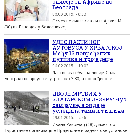
одисеје од Африке до
Београда
06.03.2015. - 8:33
Осмех не силази са лица Ајзака И.
(30) из Гане док у болесничкој...
УДЕС ЛАСТИНОГ
АУТОБУСА У ХРВАТСКОЈ:
Међу 13 повређених
путника и троје деце
04.02.2015. - 10:03
Ластин аутобус на линији Сплит-
Београд преврнуо се јутрос око 3.30, а повређено је...
ДВОЈЕ МРТВИХ У
ЗЛАТАРСКОМ ЈЕЗЕРУ: Чуо
сам јауке, а онда је
уследила тама и тишина
29.01.2015. - 7:46
Ивана Ракоњац (28), директор
Туристичке организације Пријепоље и радник ове установе