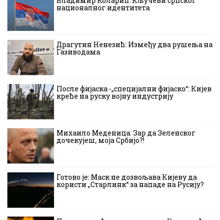
Владимир Коларић: Кључеви српског
националног идентитета
Драгутин Ненезић: Између два рушења на
Газиводама
После фијаска -„специјални фијаско“: Кијев
креће на руску војну индустрију
Михаило Меденица: Зар да Зеленског
дочекујеш, моја Србијо?!
Готово је: Маск не дозвољава Кијеву да
користи „Старлинк“ за нападе на Русију?