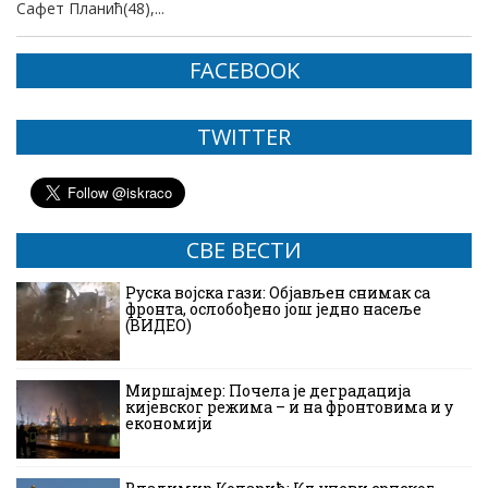
Сафет Планић(48),...
FACEBOOK
TWITTER
СВЕ ВЕСТИ
Руска војска гази: Објављен снимак са
фронта, ослобођено још једно насеље
(ВИДЕО)
Миршајмер: Почела је деградација
кијевског режима – и на фронтовима и у
економији