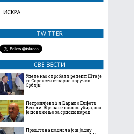
ИСКРА
TWITTER
СВЕ ВЕСТИ
Уцене као опробани рецепт: Шта је
то Соренсен стварно поручио
Србији
Петронијевић и Каран о Елфети
Весели: Жртва се поново убија, ово
је понижење за српски народ
Приштина подигла још једну