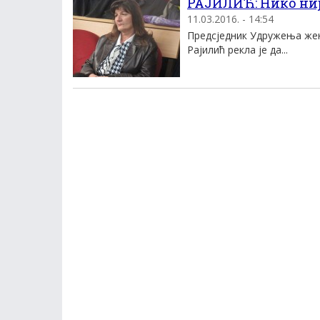
РАЈИЛИЋ: Нико није
11.03.2016. - 14:54
Предсједник Удружења же
Рајилић рекла је да...