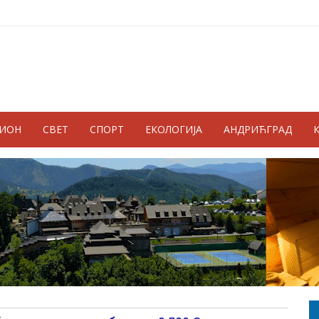
ГИОН
СВЕТ
СПОРТ
ЕКОЛОГИЈА
АНДРИЋГРАД