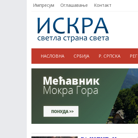
Импресум
Оглашавање
Контакт
НАСЛОВНА
СРБИЈА
Р. СРПСКА
РЕ