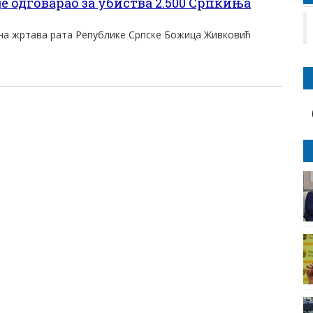
 одговарао за убиства 2.500 Српкиња
на жртава рата Републике Српске Божица Живковић