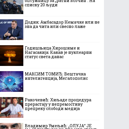
оптужницу за „ратни злочин“: На
списку 20 људи
Додик: Амбасадор Немачке или не
зна да чита или свесно лаже
Годишњица Хирошиме и
Нагасакија: Какав је нуклеарни
статус света данас
МАКСИМ ТОМИЋ: Вештачка
интелигенција, Мегалополис
Ракочевић: Хиљаде процедура
прерастају у непремостиву
препреку слободи медија
Владимир Умељић: „ОЛУЈА“ ЈЕ