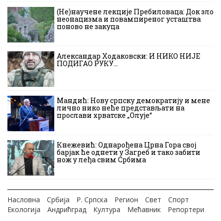
(Не)научене лекције Пребиловаца: Док зло
неонацизма и повампиреног усташтва
поново не закуца
Александар Ходаковски: И НИКО НИЈЕ
ПОДИГАО РУКУ…
Мандић: Нову српску демократију и мене
лично нико неће представљати на
прослави хрватске „Олује“
Кнежевић: Однарођена Црна Гора свој
барјак ће однети у Загреб и тако забити
нож у леђа свим Србима
Насловна
Србија
Р. Српска
Регион
Свет
Спорт
Екологија
Андрићград
Култура
Мећавник
Репортери