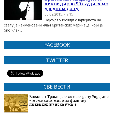
ликвидирао 90 људи само
у једном дану
03.02.2015. - 9:15
Најсмртоноснији снајпериста на
свету је неименовани члан британских маринаца, који је
био члан...
FACEBOOK
TWITTER
СВЕ ВЕСТИ
Васиљев: Трамп је стао на страну Украјине
– може дати миг и за физичку
ликвидацију врха Русије