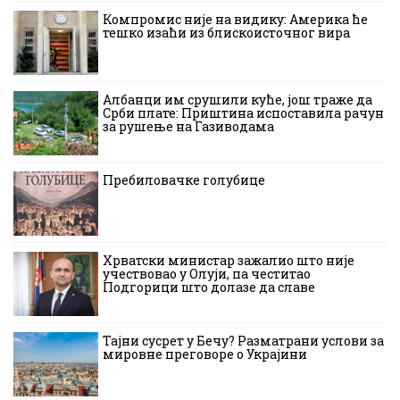
Компромис није на видику: Америка ће
тешко изаћи из блискоисточног вира
Албанци им срушили куће, још траже да
Срби плате: Приштина испоставила рачун
за рушење на Газиводама
Пребиловачке голубице
Хрватски министар зажалио што није
учествовао у Олуји, па честитао
Подгорици што долазе да славе
Тајни сусрет у Бечу? Разматрани услови за
мировне преговоре о Украјини