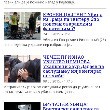
пренијели да је починио напад у Рајловцу,...
КРОНЕН ЦАЈТУНГ: Убица
из Граца на Твитеру био
повезан са арапским
фанатицима?
24.06.2015. - 7:51
Убица из Граца Ален Ризвановић (26)
прије одласка у крвави пир избрисао је...
ЧЕЧЕН ПРИЗНАО
УБИСТВО НЕМЦОВА:
Ухапшени Заур Дадаев на
саслушању није негирао
оптужбе!
08.03.2015. - 17:15
Истражитељ је током саслушања рекао да је умешаност
нових осумњичених у убиство Њемцова...
БРУТАЛНИ УБИЦА:
Британски снајпериста