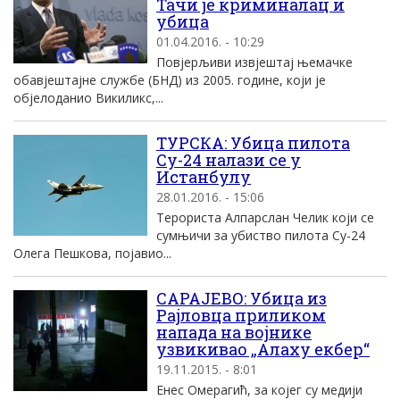
Тачи је криминалац и
убица
01.04.2016. - 10:29
Повјерљиви извјештај њемачке
обавјештајне службе (БНД) из 2005. године, који је
објелоданио Викиликс,...
ТУРСКА: Убица пилота
Су-24 налази се у
Истанбулу
28.01.2016. - 15:06
Терориста Алпарслан Челик који се
сумњичи за убиство пилота Су-24
Олега Пешкова, појавио...
САРАЈЕВО: Убица из
Рајловца приликом
напада на војнике
узвикивао „Алаху екбер“
19.11.2015. - 8:01
Енес Омерагић, за којег су медији