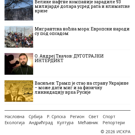
Велике нафтне компаније зарадиле 93
милијарде долара усред рата и климатске
кризе
Мигрантска ноћна мора: Европски народи
су под опсадом
О. Андреј Ткачов: ДУГОТРАЈНИ
ИНТЕРДИКТ
Васиљев: Трамп је стао на страну Украјине
– може дати миг и за физичку
ликвидацију врха Русије
Насловна
Србија
Р. Српска
Регион
Свет
Спорт
Екологија
Андрићград
Култура
Мећавник
Репортери
© 2026 ИСКРА