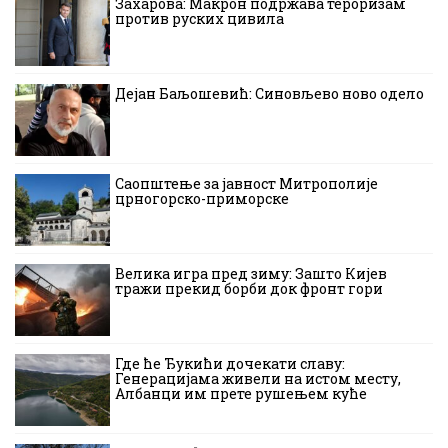
Захарова: Макрон подржава тероризам
против руских цивила
Дејан Баљошевић: Синовљево ново одело
Саопштење за јавност Митрополије
црногорско-приморске
Велика игра пред зиму: Зашто Кијев
тражи прекид борби док фронт гори
Где ће Ђукићи дочекати славу:
Генерацијама живели на истом месту,
Албанци им прете рушењем куће