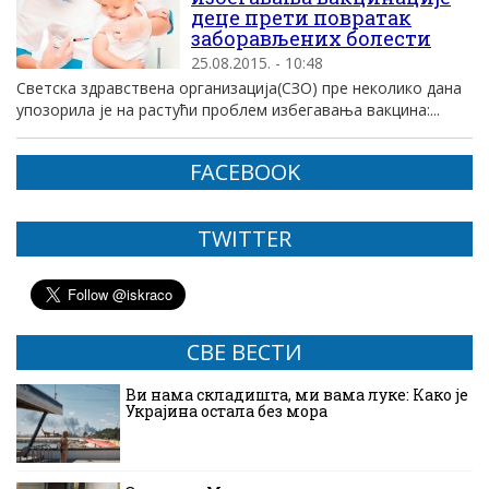
деце прети повратак
заборављених болести
25.08.2015. - 10:48
Светска здравствена организација(СЗО) пре неколико дана
упозорила је на растући проблем избегавања вакцина:...
FACEBOOK
TWITTER
СВЕ ВЕСТИ
Ви нама складишта, ми вама луке: Како је
Украјина остала без мора