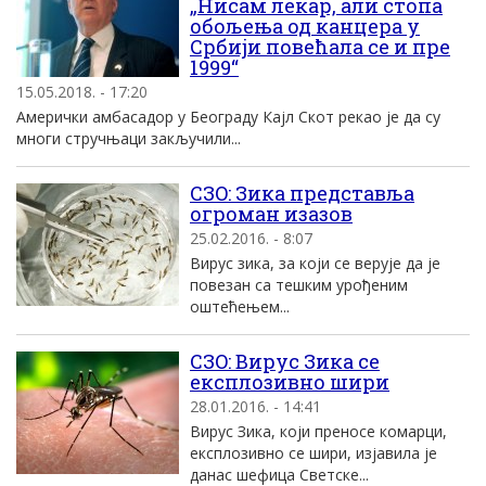
„Нисам лекар, али стопа
обољења од канцера у
Србији повећала се и пре
1999“
15.05.2018. - 17:20
Амерички амбасадор у Београду Кајл Скoт рекао је да су
многи стручњаци закључили...
СЗO: Зика представља
огроман изазов
25.02.2016. - 8:07
Вирус зика, за коjи се веруjе да jе
повезан са тешким урођеним
оштећењем...
СЗO: Вирус Зика се
експлозивно шири
28.01.2016. - 14:41
Вирус Зика, коjи преносе комарци,
експлозивно се шири, изjавила jе
данас шефица Светске...