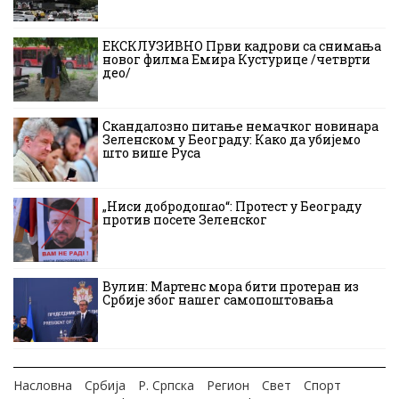
ЕКСКЛУЗИВНО Први кадрови са снимања
новог филма Емира Кустурице /четврти
део/
Скандалозно питање немачког новинара
Зеленском у Београду: Како да убијемо
што више Руса
„Ниси добродошао“: Протест у Београду
против посете Зеленског
Вулин: Мартенс мора бити протеран из
Србије због нашег самопоштовања
Насловна
Србија
Р. Српска
Регион
Свет
Спорт