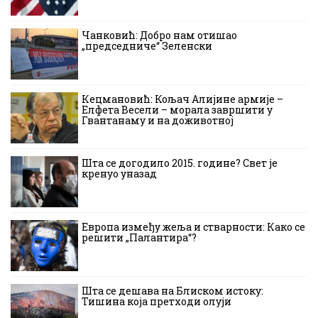
Чанковић: Добро нам отишао
„председниче“ Зеленски
Кецмановић: Кољач Алијине армије –
Елфета Весели – морала завршити у
Гвантанаму и на доживотној
Шта се догодило 2015. године? Свет је
кренуо уназад
Европа између жеља и стварности: Како се
решити „Палантира“?
Шта се дешава на Блиском истоку:
Тишина која претходи олуји