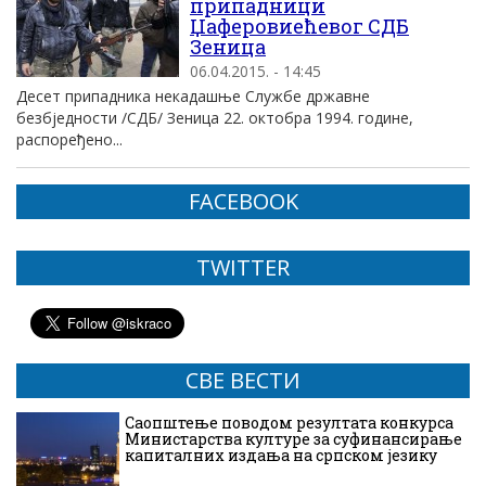
припадници
Џаферовиећевог СДБ
Зеница
06.04.2015. - 14:45
Десет припадника некадашње Службе државне
безбједности /СДБ/ Зеница 22. октобра 1994. године,
распоређено...
FACEBOOK
TWITTER
СВЕ ВЕСТИ
Саопштење поводом резултата конкурса
Министарства културе за суфинансирање
капиталних издања на српском језику