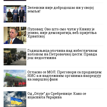
Зеленски није добродошао ни у својој
земљи!
Пуповац: Ово што смо чули у Книну је
језиво, није демократија, већ пријетња
Хрватској
Годишњица злочина над избегличком
колоном на Петровачкој цести: Правда
још недостижна
Огласио се МОЛ: Преговори са продавцем
НИС-а и надлежним органима напредују
ка завршној фази
Од „Олује“ до Сребренице: Како се
изјаснила Украјина