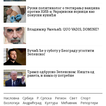
Руски политиколог о тестирању вакцина
против ХИВ-а: Украјински војници као
покусни кунићи
Владимир Умељић: QUO VADIS, DOMINE?
Вучић ће у суботу у Београду угостити
Зеленског
Трамп одбрусио Зеленском: Ништа од
ракета, и нама су потребне
Насловна
Србија
Р. Српска
Регион
Свет
Спорт
Екологија
Андрићград
Култура
Мећавник
Репортери