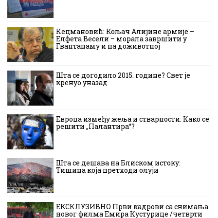
Кецмановић: Кољач Алијине армије –
Елфета Весели – морала завршити у
Гвантанаму и на доживотној
Шта се догодило 2015. године? Свет је
кренуо уназад
Европа између жеља и стварности: Како се
решити „Палантира“?
Шта се дешава на Блиском истоку:
Тишина која претходи олуји
ЕКСКЛУЗИВНО Први кадрови са снимања
новог филма Емира Кустурице /четврти