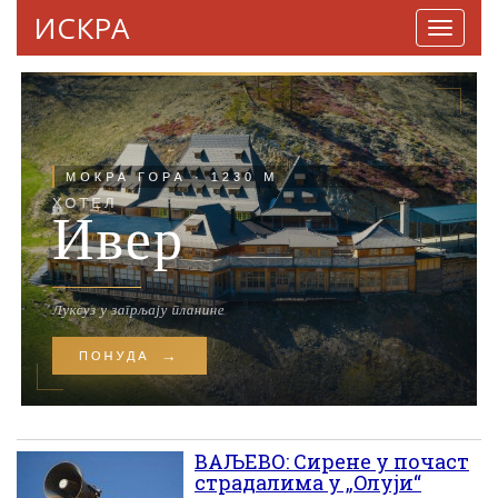
ИСКРА
Навига
ВАЉЕВО: Сирене у почаст
страдалима у „Oлуjи“