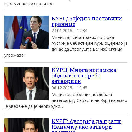
што министар спољних...
КУРЦ: Заједно поставити
границе
24.01.2016. - 12:34
Министар иностраних послова
Аустрије Себастијан Курц оцијенио је
данас да „пропуштање“ избјеглица
угрожава...
KУРЦ: Mнога исламска
обданишта треба
затворити
08.12.2015. - 10:48
Mинистар спољних послова и
интеграциjу Себастиjан Kурц изразио
jе уверење да jе неопходно...
КУРЦ: Аустрија да прати
Немачку ако затвори