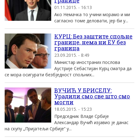
границе
01.11.2015. - 16:13
Ако Немачка то учини морамо и ми
сагласно томе деловати, јер би у...
КУРЦ: Без заштите спољне
границе, нема ни ЕУ без
граница
23.09.2015. - 8:49
Министар иностраних послова
Аустрије Себастијан Курц сматра да
се мора осигурати безбједност спољних...
ВУЧИЋ У БРИСЕЛУ:
Урадили смо све што смо
могли
18.05.2015. - 15:23
Председник Владе Србије
Александар Вучић изјавио је данас
на скупу „Пријатељи Србије“ у...