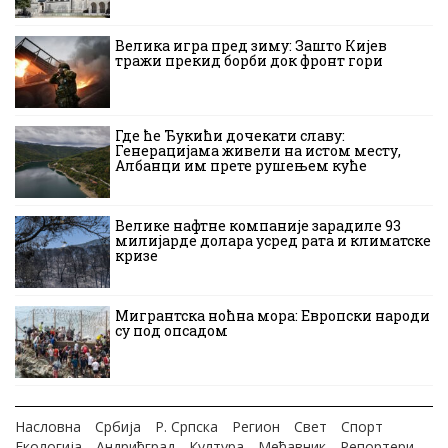
Велика игра пред зиму: Зашто Кијев
тражи прекид борби док фронт гори
Где ће Ђукићи дочекати славу:
Генерацијама живели на истом месту,
Албанци им прете рушењем куће
Велике нафтне компаније зарадиле 93
милијарде долара усред рата и климатске
кризе
Мигрантска ноћна мора: Европски народи
су под опсадом
Насловна
Србија
Р. Српска
Регион
Свет
Спорт
Екологија
Андрићград
Култура
Мећавник
Репортери