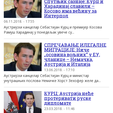
Спутњик сазнаје: Курц и
Харадинај славили –
Косово има већину за
Интерпол
06.11.2018. - 17:55
Аустријски канцелар Себастијан Курц и премијер Косова
Рамуш Харадинај у понедељак увече су...
СПРЕЧАВАЊЕ ИЛЕГАЛНЕ
МИГРАЦИЈЕ: Ниче
„осовина вољних“ у ЕУ,
чланице – Немачка,
Аустрија и Италија
13.06.2018. - 17:10
Аустријски канцелар Себастијан Курц и министар
унутрашњих послова Немачке Хорст Зехофер желе да...
КУРЦ: Аустрија неће
протеривати руске
дипломате
23.03.2018. - 11:46