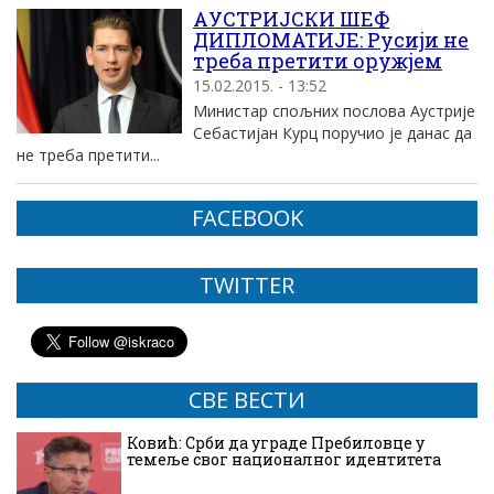
АУСТРИЈСКИ ШЕФ
ДИПЛОМАТИЈЕ: Русији не
треба претити оружјем
15.02.2015. - 13:52
Mинистар спољних послова Аустрије
Себастијан Курц поручио је данас да
не треба претити...
FACEBOOK
TWITTER
СВЕ ВЕСТИ
Ковић: Срби да уграде Пребиловце у
темеље свог националног идентитета