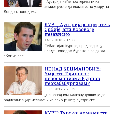
Аустрија неће протеривати из
земље руске дипломате, по узору на
Лондон, поводом...
КУРЦ: Аустрија je пријатељ
Србије, али Косово је
независно
14.02.2018. - 15:22
Себастијан Курц је, пред седницу
владе, поводом буре која се дигла
због изјаве...
НЕНАД КЕЦМАНОВИЋ:
Умјесто Тајиповог
неоосманизма Курцов
неохабзбургизам?
09.09.2017. - 20:39
„На Западном Балкану дошло је до
радикализације ислама“ – изјавио је шеф аустријске...
КУРЦ: Турској нема места