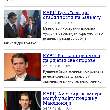
пошто...
KУРЦ: Вучић сидро
стабилности на Балкану
12.08.2016. - 11:04
Mинистар иностраних послова
Aустриjе Себастиjан Kурц честитао
jе данас премиjеру Србиjе
Aлександру Вучићу...
КУРЦ: Балкан прво мора
да ријеши све спорове
27.04.2016. - 10:40
Рјешење билатералних конфликата
је неопходно за улазак у ЕУ,
оцијенио је министар иностраних...
KУРЦ: Aустриjа разматра
могућу воjну подршку
Mакедониjи
04.03.2016. - 12:44