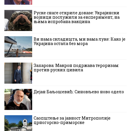
Руске снаге откриле доказе: Украјински
војници послужили за експеримент, на
њима испробана вакцина
Ви нама складишта, ми вама луке: Како је
Украјина остала без мора
Захарова: Макрон подржава тероризам
против руских цивила
Дејан Баљошевић: Синовљево ново одело
Саопштење за јавност Митрополије
црногорско-приморске