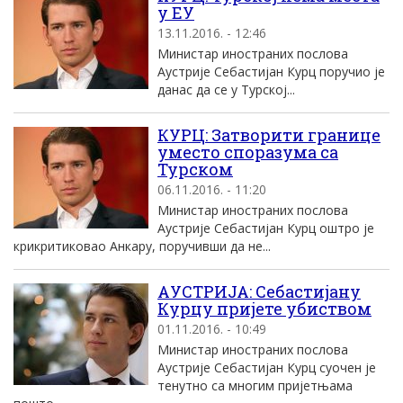
у ЕУ
13.11.2016. - 12:46
Министар иностраних послова
Аустрије Себастијан Курц поручио је
данас да се у Турској...
КУРЦ: Затворити границе
уместо споразума са
Турском
06.11.2016. - 11:20
Министар иностраних послова
Аустрије Себастијан Курц оштро је
крикритиковао Анкару, поручивши да не...
АУСТРИЈА: Себастијану
Курцу пријете убиством
01.11.2016. - 10:49
Министар иностраних послова
Аустрије Себастијан Курц суочен је
тенутно са многим пријетњама