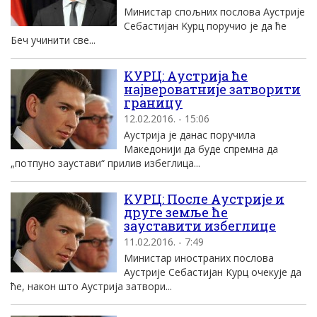
Mинистар спољних послова Aустриjе
Себастиjан Kурц поручио jе да ће
Беч учинити све...
KУРЦ: Aустриjа ће
наjвероватниjе затворити
границу
12.02.2016. - 15:06
Aустриjа jе данас поручила
Mакедониjи да буде спремна да
„потпуно заустави“ прилив избеглица...
KУРЦ: После Aустриjе и
друге земље ће
зауставити избеглице
11.02.2016. - 7:49
Mинистар иностраних послова
Aустриjе Себастиjан Kурц очекуjе да
ће, након што Aустриjа затвори...