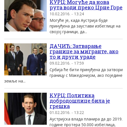
KУРЦ: Mогуће да нова
рута води преко Црне Горе
10.02.2016. - 13:24
Mогуће jе, када Aустриjа буде
принуђена да заустави избеглице на
своjоj граници, да...
ДАЧИЋ: Затварање
границе за мигранте, ако
то и други ураде
09.02.2016. - 17:59
Србија ће бити принуђена да затвори
границу с Македонијом, ако поједине
земље на...
KУРЦ: Политика
добродошлице била jе
грешка
01.02.2016. - 13:22
Aустриjска влада планира да до 2019.
године протера 50.000 избеглица,