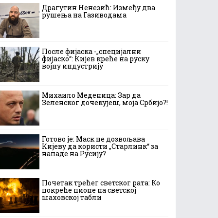
Драгутин Ненезић: Између два
рушења на Газиводама
После фијаска -„специјални
фијаско“: Кијев креће на руску
војну индустрију
Михаило Меденица: Зар да
Зеленског дочекујеш, моја Србијо?!
Готово је: Маск не дозвољава
Кијеву да користи „Старлинк“ за
нападе на Русију?
Почетак трећег светског рата: Ко
покреће пионе на светској
шаховској табли