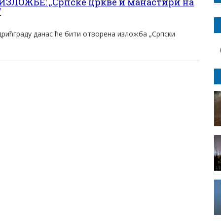
ЗЛОЖБЕ: „Српске цркве и манастири на
“
дрићграду данас ће бити отворена изложба „Српски