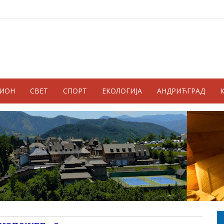
ГИОН
СВЕТ
СПОРТ
ЕКОЛОГИЈА
АНДРИЋГРАД