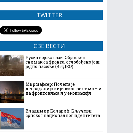
TWITTER
СВЕ ВЕСТИ
Руска војска гази: Објављен
снимак са фронта, ослобођено још
једно насеље (ВИДЕО)
Миршајмер: Почела је
деградација кијевског режима – и
на фронтовима и у економији
Владимир Коларић: Кључеви
српског националног идентитета