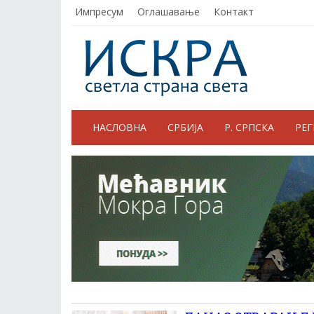
Импресум
Оглашавање
Контакт
НАСЛОВНА
СРБИЈА
Р. СРПСКА
РЕ